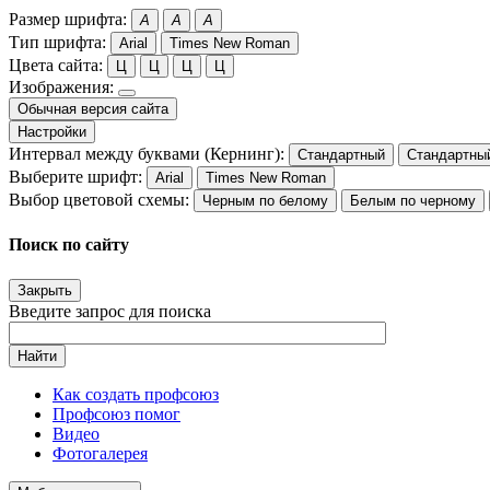
Размер шрифта:
A
A
A
Тип шрифта:
Arial
Times New Roman
Цвета сайта:
Ц
Ц
Ц
Ц
Изображения:
Обычная версия сайта
Настройки
Интервал между буквами (Кернинг):
Стандартный
Стандартны
Выберите шрифт:
Arial
Times New Roman
Выбор цветовой схемы:
Черным по белому
Белым по черному
Поиск по сайту
Закрыть
Введите запрос для поиска
Найти
Как создать профсоюз
Профсоюз помог
Видео
Фотогалерея