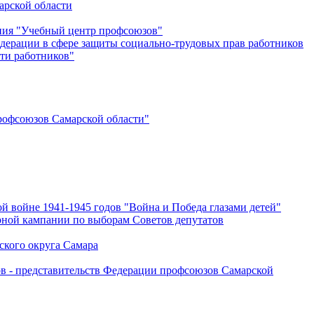
арской области
ения "Учебный центр профсоюзов"
дерации в сфере защиты социально-трудовых прав работников
ти работников"
офсоюзов Самарской области"
й войне 1941-1945 годов "Война и Победа глазами детей"
рной кампании по выборам Советов депутатов
ского округа Самара
ов - представительств Федерации профсоюзов Самарской