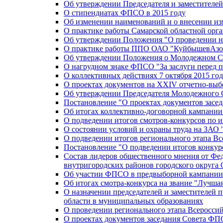
Об утверждении Председателя и заместителе
О стипендиатах ФПСО в 2015 году
Об изменении наименований и о внесении из
О практике работы Самарской областной орг
Об утверждении Положения "О проведении не
О практике работы ППО ОАО "КуйбышевАзот
Об утверждении Положения о Молодежном Со
О нагрудном знаке ФПСО "За заслуги перед 
О коллективных действиях 7 октября 2015 год
О проектах документов на XXIV отчетно-вы
Об утверждении Председателя Молодежного 
Постановление "О проектах документов зас
Об итогах коллективно-договорной кампании
О подведении итогов смотров-конкурсов по 
О состоянии условий и охраны труда на ЗАО
О подведении итогов регионального этапа В
Постановление "О подведении итогов конкурс
Состав лидеров общественного мнения от Фе
внутригородских районов городского округа 
Об участии ФПСО в предвыборной кампании п
Об итогах смотра-конкурса на звание "Лучш
О назначении председателей и заместителей 
области в муниципальных образованиях
О проведении регионального этапа Всеросс
О проектах документов заседания Совета Ф