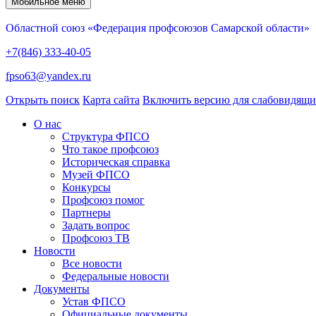
Мобильное меню
Областной союз «Федерация профсоюзов Самарской области»
+7(846) 333-40-05
fpso63@yandex.ru
Открыть поиск
Карта сайта
Включить версию для слабовидящ
О нас
Структура ФПСО
Что такое профсоюз
Историческая справка
Музей ФПСО
Конкурсы
Профсоюз помог
Партнеры
Задать вопрос
Профсоюз ТВ
Новости
Все новости
Федеральные новости
Документы
Устав ФПСО
Официальные документы