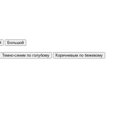
й
Большой
Темно-синим по голубому
Коричневым по бежевому