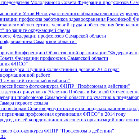
й председателя Молодежного Совета Федерации профсоюзов Сам
менений в Устав Негосударственного образовательного учрежд
анизации профсоюза работников здравоохранения Российской Фе
зависимой экспертизы условий труда и обеспечения безопаснос
" по защите окружающей среды
вете Федерации профсоюзов Самарской области
профдвижением Самарской области"
а
борную Конференцию Общественной организации "Федерация пр
Совета Федерации профсоюзов Самарской области
едания ФПСО"
 и конкурса "Лучший коллективный договор 2014 года"
информационной работе
 "Самарский гипсовый комбинат"
сероссийского фотоконкурса ФНПР "Профсоюзы в действии"
а детских рисунков к 70-летию Победы в Великой Отечественно
дерации профсоюзов Самарской области по участию в предвыбо
Самара первого созыва
о выборам Советов депутатов внутригородских районов город
ая первичная профсоюзная организация ФПСО" в 2014 году
председателей координационных советов организаций профсоюз
ийского фотоконкурса ФНПР "Профсоюзы в действии"
ПСО