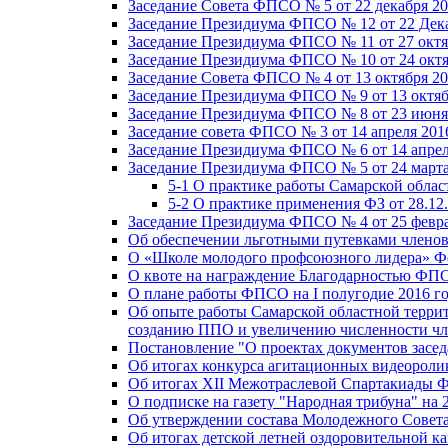
Заседание Совета ФПСО № 5 от 22 декабря 20
Заседание Президиума ФПСО № 12 от 22 Дека
Заседание Президиума ФПСО № 11 от 27 октя
Заседание Президиума ФПСО № 10 от 24 октя
Заседание Совета ФПСО № 4 от 13 октября 20
Заседание Президиума ФПСО № 9 от 13 октяб
Заседание Президиума ФПСО № 8 от 23 июня 
Заседание совета ФПСО № 3 от 14 апреля 201
Заседание Президиума ФПСО № 6 от 14 апрел
Заседание Президиума ФПСО № 5 от 24 марта
5-1 О практике работы Самарской обла
5-2 О практике применения ФЗ от 28.12
Заседание Президиума ФПСО № 4 от 25 февра
Об обеспечении льготными путевками членов
О «Школе молодого профсоюзного лидера» Ф
О квоте на награждение Благодарностью Ф
О плане работы ФПСО на I полугодие 2016 г
Об опыте работы Самарской областной терри
созданию ППО и увеличению численности чл
Постановление "О проектах документов зас
Об итогах конкурса агитационных видеоролик
Об итогах XII Межотраслевой Спартакиады 
О подписке на газету "Народная трибуна" на 
Об утверждении состава Молодежного Совет
Об итогах детской летней оздоровительной ка