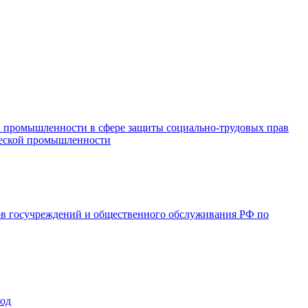
и промышленности в сфере защиты социально-трудовых прав
ической промышленности
ов госучреждений и общественного обслуживания РФ по
год