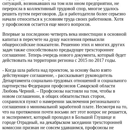
ситуаций, возникавших на том или ином предприятии, не
переросла в коллективный трудовой спор, многое удалось
решить путем переговоров. Да и работодатели более серьезно
начали относиться к условиям труда своих работников. Хотя
у профсоюзов остается еще много вопросов.
Впервые за последнюю четверть века инвестиции в основной
капитал в пересчете на душу населения превысили
общероссийские показатели. Решению этих и многих других
задач также способствовало предыдущее трехстороннее
соглашение. Теперь очередь нового документа, который будет
действовать на территории региона с 2015 по 2017 годы.
- Когда шла работа над проектом, за основу было взято
действующее соглашение, - рассказывает руководитель
Департамента социально-трудовых отношений и социального
партнерства Федерации профсоюзов Самарской области
Любовь Черний. – Профсоюзы настояли на том, чтобы в
новом соглашении, в общих обязательствах сторон,
сохранился пункт о намерении заключения регионального
соглашения о минимальной заработной плате. Несмотря на то,
что на протяжении почти восьми лет этот вопрос не решается,
и эксперимент, который проходил в Большой Глушице и
городе Отрадный, на декабрьском заседании трехсторонней
комиссии признан не совсем удавшимся, профсоюзы не