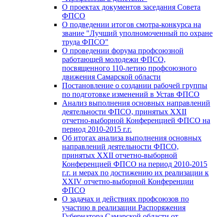
О проектах документов заседания Совета
ФПСО
О подведении итогов смотра-конкурса на
звание "Лучший уполномоченный по охране
труда ФПСО"
О проведении форума профсоюзной
работающей молодежи ФПСО,
посвященного 110-летию профсоюзного
движения Самарской области
Постановление о создании рабочей группы
по подготовке изменений в Устав ФПСО
Анализ выполнения основных направлений
деятельности ФПСО, принятых XXII
отчетно-выборной Конференцией ФПСО на
период 2010-2015 г.г.
Об итогах анализа выполнения основных
направлений деятельности ФПСО,
принятых XXII отчетно-выборной
Конференцией ФПСО на период 2010-2015
г.г. и мерах по достижению их реализации к
XXIV отчетно-выборной Конференции
ФПСО
О задачах и действиях профсоюзов по
участию в реализации Распоряжения
Губернатора Самарской области от