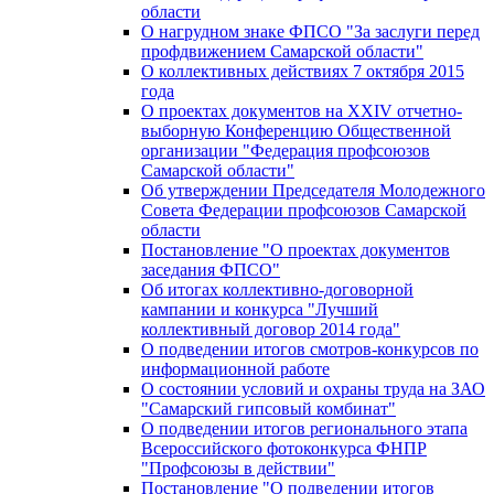
области
О нагрудном знаке ФПСО "За заслуги перед
профдвижением Самарской области"
О коллективных действиях 7 октября 2015
года
О проектах документов на XXIV отчетно-
выборную Конференцию Общественной
организации "Федерация профсоюзов
Самарской области"
Об утверждении Председателя Молодежного
Совета Федерации профсоюзов Самарской
области
Постановление "О проектах документов
заседания ФПСО"
Об итогах коллективно-договорной
кампании и конкурса "Лучший
коллективный договор 2014 года"
О подведении итогов смотров-конкурсов по
информационной работе
О состоянии условий и охраны труда на ЗАО
"Самарский гипсовый комбинат"
О подведении итогов регионального этапа
Всероссийского фотоконкурса ФНПР
"Профсоюзы в действии"
Постановление "О подведении итогов