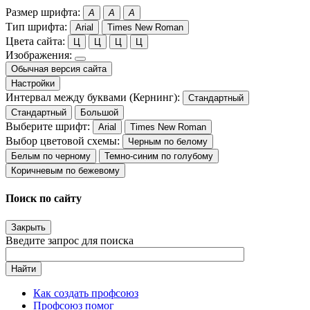
Размер шрифта:
A
A
A
Тип шрифта:
Arial
Times New Roman
Цвета сайта:
Ц
Ц
Ц
Ц
Изображения:
Обычная версия сайта
Настройки
Интервал между буквами (Кернинг):
Стандартный
Стандартный
Большой
Выберите шрифт:
Arial
Times New Roman
Выбор цветовой схемы:
Черным по белому
Белым по черному
Темно-синим по голубому
Коричневым по бежевому
Поиск по сайту
Закрыть
Введите запрос для поиска
Найти
Как создать профсоюз
Профсоюз помог