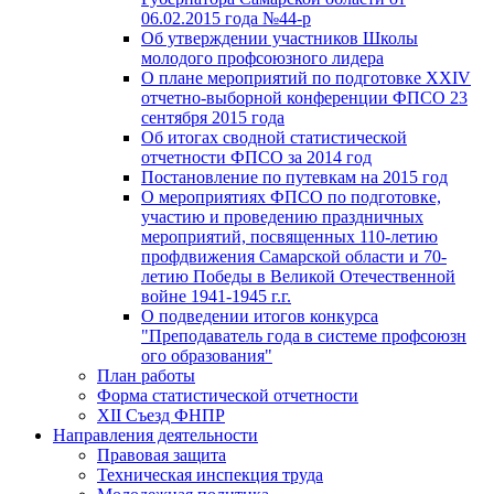
06.02.2015 года №44-р
Об утверждении участников Школы
молодого профсоюзного лидера
О плане мероприятий по подготовке XXIV
отчетно-выборной конференции ФПСО 23
сентября 2015 года
Об итогах сводной статистической
отчетности ФПСО за 2014 год
Постановление по путевкам на 2015 год
О мероприятиях ФПСО по подготовке,
участию и проведению праздничных
мероприятий, посвященных 110-летию
профдвижения Самарской области и 70-
летию Победы в Великой Отечественной
войне 1941-1945 г.г.
О подведении итогов конкурса
"Преподаватель года в системе профсоюзн
ого образования"
План работы
Форма статистической отчетности
XII Съезд ФНПР
Направления деятельности
Правовая защита
Техническая инспекция труда