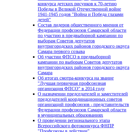
конкурса детских рисунков к 70-летию
Победы в Великой Отечественной войне
1941-1945 годов "Война и Победа глазами
детей"
Состав лидеров общественного мнения от
Федерации профсоюзов Самарской области
по участию в предвыборной кампании по
выборам Советов депутатов
внутригородских районов городского округа
Самара первого созыва
Об участии ФПСО в предвыборной
кампании по выборам Советов депутатов
внутригородских районов городского округа
Самара
Об итогах смотра-конкурса на звание
"Лучшая первичная профсоюзная
организация ФПСО" в 2014 году
О назначении председателей и заместителей
председателей координационных советов
организаций профсоюзов - представительств
Федерации профсоюзов Самарской области
в муниципальных образованиях
О проведении регионального этапа
Всероссийского фотоконкурса ФНПР
"Профсоюзы в действии"