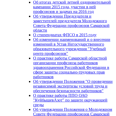
Об итогах детской летней оздоровительной
кампании 2015 года, участии в ней
профсоюзов и задачах на 2016 год
Об утверждении Председателя и
заместителей председателя Молодежного
Совета Федерации профсоюзов Самарской
области
О стипендиатах ФПСО в 2015 году
Об изменении наименований и о внесении
изменений в Устав Негосударственного
образовательного учреждения "Учебный
центр профсоюзов"
О практике работы Самарской областной
организации профсоюза работников
здравоохранения Российской Федерации в
сфере защиты социально-трудовых прав
работников
Об утверждении Положения "О проведении
независимой экспертизы условий труда и
обеспечения безопасности работников"
О практике работы ППО ОАО
"КуйбышевАзот" по защите окружающей
среды
Об утверждении Положения о Молодежном
Совете Федерации профсоюзов Самарской