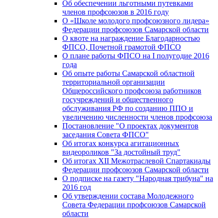
Об обеспечении льготными путевками
членов профсоюзов в 2016 году
О «Школе молодого профсоюзного лидера»
Федерации профсоюзов Самарской области
О квоте на награждение Благодарностью
ФПСО, Почетной грамотой ФПСО
О плане работы ФПСО на I полугодие 2016
года
Об опыте работы Самарской областной
территориальной организации
Общероссийского профсоюза работников
госучреждений и общественного
обслуживания РФ по созданию ППО и
увеличению численности членов профсоюза
Постановление "О проектах документов
заседания Совета ФПСО"
Об итогах конкурса агитационных
видеороликов "За достойный труд"
Об итогах XII Межотраслевой Спартакиады
Федерации профсоюзов Самарской области
О подписке на газету "Народная трибуна" на
2016 год
Об утверждении состава Молодежного
Совета Федерации профсоюзов Самарской
области