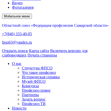
Видео
Фотогалерея
Мобильное меню
Областной союз «Федерация профсоюзов Самарской области»
+7(846) 333-40-05
fpso63@yandex.ru
Открыть поиск
Карта сайта
Включить версию для
слабовидящих
Печать страницы
О нас
Структура ФПСО
Что такое профсоюз
Историческая справка
Музей ФПСО
Конкурсы
Профсоюз помог
Партнеры
Задать вопрос
Профсоюз ТВ
Новости