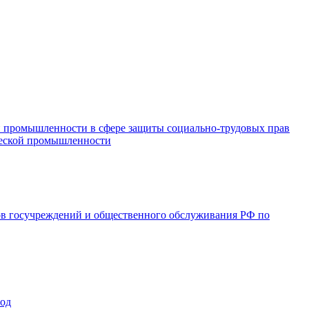
и промышленности в сфере защиты социально-трудовых прав
ической промышленности
ов госучреждений и общественного обслуживания РФ по
год