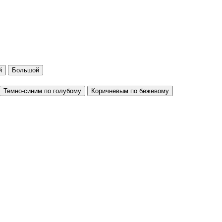
й
Большой
Темно-синим по голубому
Коричневым по бежевому