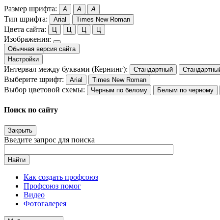
Размер шрифта:
A
A
A
Тип шрифта:
Arial
Times New Roman
Цвета сайта:
Ц
Ц
Ц
Ц
Изображения:
Обычная версия сайта
Настройки
Интервал между буквами (Кернинг):
Стандартный
Стандартны
Выберите шрифт:
Arial
Times New Roman
Выбор цветовой схемы:
Черным по белому
Белым по черному
Поиск по сайту
Закрыть
Введите запрос для поиска
Найти
Как создать профсоюз
Профсоюз помог
Видео
Фотогалерея