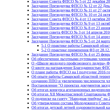
Заседание Совета ФПСО № 5 от 22 декабря 20
Заседание Президиума ФПСО № 12 от 22 Дека
Заседание Президиума ФПСО № 11 от 27 октя
Заседание Президиума ФПСО № 10 от 24 октя
Заседание Совета ФПСО № 4 от 13 октября 20
Заседание Президиума ФПСО № 9 от 13 октяб
Заседание Президиума ФПСО № 8 от 23 июня 
Заседание совета ФПСО № 3 от 14 апреля 201
Заседание Президиума ФПСО № 6 от 14 апрел
Заседание Президиума ФПСО № 5 от 24 марта
5-1 О практике работы Самарской обла
5-2 О практике применения ФЗ от 28.12
Заседание Президиума ФПСО № 4 от 25 февра
Об обеспечении льготными путевками членов
О «Школе молодого профсоюзного лидера» Ф
О квоте на награждение Благодарностью Ф
О плане работы ФПСО на I полугодие 2016 г
Об опыте работы Самарской областной терри
созданию ППО и увеличению численности чл
Постановление "О проектах документов зас
Об итогах конкурса агитационных видеоролик
Об итогах XII Межотраслевой Спартакиады 
О подписке на газету "Народная трибуна" на 
Об утверждении состава Молодежного Совет
Об итогах детской летней оздоровительной ка