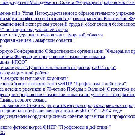
й председателя Молодежного Совета Федерации профсоюзов Сам
менений в Устав Негосударственного образовательного учрежд
анизации профсоюза работников здравоохранения Российской Фе
зависимой экспертизы условий труда и обеспечения безопаснос
" по защите окружающей среды
вете Федерации профсоюзов Самарской области
профдвижением Самарской области"
а
борную Конференцию Общественной организации "Федерация пр
Совета Федерации профсоюзов Самарской области
едания ФПСО"
 и конкурса "Лучший коллективный договор 2014 года"
информационной работе
 "Самарский гипсовый комбинат"
сероссийского фотоконкурса ФНПР "Профсоюзы в действии"
а детских рисунков к 70-летию Победы в Великой Отечественно
дерации профсоюзов Самарской области по участию в предвыбо
Самара первого созыва
о выборам Советов депутатов внутригородских районов город
ая первичная профсоюзная организация ФПСО" в 2014 году
председателей координационных советов организаций профсоюз
ийского фотоконкурса ФНПР "Профсоюзы в действии"
ПСО