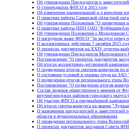
Об утверждении Председателя и заместителе
О стипендиатах ФПСО в 2015 году
Об изменении наименований и о внесении из
О практике работы Самарской областной орг
Об утверждении Положения "О проведении не
О практике работы ППО ОАО "КуйбышевАзот
Об утверждении Положения о Молодежном Со
О нагрудном знаке ФПСО "За заслуги перед 
О коллективных действиях 7 октября 2015 год
О проектах документов на XXIV отчетно-вы
Об утверждении Председателя Молодежного 
Постановление "О проектах документов зас
Об итогах коллективно-договорной кампании
О подведении итогов смотров-конкурсов по 
О состоянии условий и охраны труда на ЗАО
О подведении итогов регионального этапа В
Постановление "О подведении итогов конкурс
Состав лидеров общественного мнения от Фе
внутригородских районов городского округа 
Об участии ФПСО в предвыборной кампании п
Об итогах смотра-конкурса на звание "Лучш
О назначении председателей и заместителей 
области в муниципальных образованиях
О проведении регионального этапа Всеросс
О проектах документов заседания Совета Ф