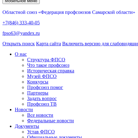
Мобильное меню
Областной союз «Федерация профсоюзов Самарской области»
+7(846) 333-40-05
fpso63@yandex.ru
Открыть поиск
Карта сайта
Включить версию для слабовидящ
О нас
Структура ФПСО
Что такое профсоюз
Историческая справка
Музей ФПСО
Конкурсы
Профсоюз помог
Партнеры
Задать вопрос
Профсоюз ТВ
Новости
Все новости
Федеральные новости
Документы
Устав ФПСО
Официальные документы