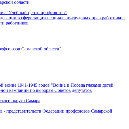
арской области
ения "Учебный центр профсоюзов"
дерации в сфере защиты социально-трудовых прав работников
ти работников"
офсоюзов Самарской области"
й войне 1941-1945 годов "Война и Победа глазами детей"
рной кампании по выборам Советов депутатов
ского округа Самара
ов - представительств Федерации профсоюзов Самарской