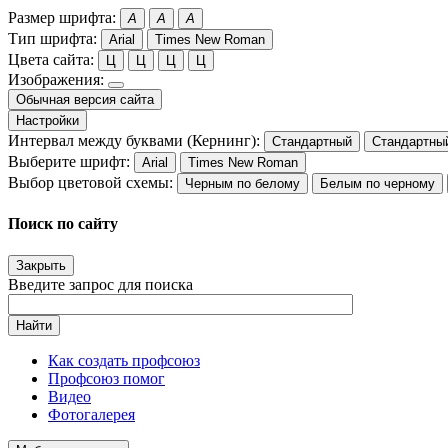
Размер шрифта:
A
A
A
Тип шрифта:
Arial
Times New Roman
Цвета сайта:
Ц
Ц
Ц
Ц
Изображения:
Обычная версия сайта
Настройки
Интервал между буквами (Кернинг):
Стандартный
Стандартны
Выберите шрифт:
Arial
Times New Roman
Выбор цветовой схемы:
Черным по белому
Белым по черному
Поиск по сайту
Закрыть
Введите запрос для поиска
Найти
Как создать профсоюз
Профсоюз помог
Видео
Фотогалерея