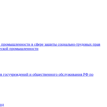
и промышленности в сфере защиты социально-трудовых прав
ической промышленности
ов госучреждений и общественного обслуживания РФ по
год