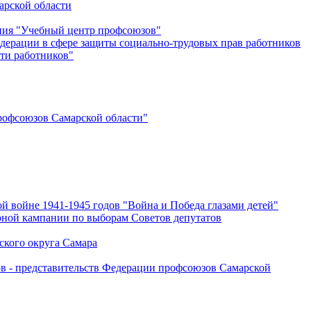
арской области
ения "Учебный центр профсоюзов"
дерации в сфере защиты социально-трудовых прав работников
ти работников"
офсоюзов Самарской области"
й войне 1941-1945 годов "Война и Победа глазами детей"
рной кампании по выборам Советов депутатов
ского округа Самара
ов - представительств Федерации профсоюзов Самарской