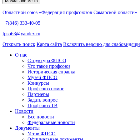
Мобильное меню
Областной союз «Федерация профсоюзов Самарской области»
+7(846) 333-40-05
fpso63@yandex.ru
Открыть поиск
Карта сайта
Включить версию для слабовидящ
О нас
Структура ФПСО
Что такое профсоюз
Историческая справка
Музей ФПСО
Конкурсы
Профсоюз помог
Партнеры
Задать вопрос
Профсоюз ТВ
Новости
Все новости
Федеральные новости
Документы
Устав ФПСО
Официальные документы