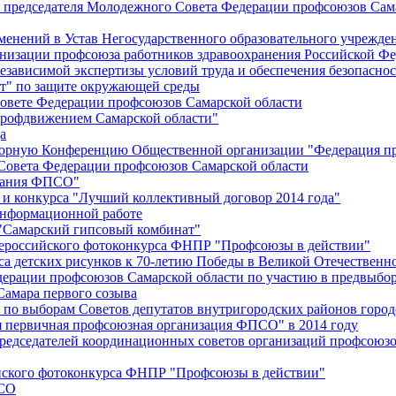
й председателя Молодежного Совета Федерации профсоюзов Сам
менений в Устав Негосударственного образовательного учрежд
анизации профсоюза работников здравоохранения Российской Фе
зависимой экспертизы условий труда и обеспечения безопаснос
" по защите окружающей среды
вете Федерации профсоюзов Самарской области
профдвижением Самарской области"
а
борную Конференцию Общественной организации "Федерация пр
Совета Федерации профсоюзов Самарской области
едания ФПСО"
 и конкурса "Лучший коллективный договор 2014 года"
информационной работе
 "Самарский гипсовый комбинат"
сероссийского фотоконкурса ФНПР "Профсоюзы в действии"
а детских рисунков к 70-летию Победы в Великой Отечественно
дерации профсоюзов Самарской области по участию в предвыбо
Самара первого созыва
о выборам Советов депутатов внутригородских районов город
ая первичная профсоюзная организация ФПСО" в 2014 году
председателей координационных советов организаций профсоюз
ийского фотоконкурса ФНПР "Профсоюзы в действии"
ПСО