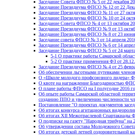
Заседание Совета ФПСО № 5 от 22 декабря 20
Заседание Президиума ФПСО № 12 от 22 Дека
Заседание Президиума ФПСО № 11 от 27 октя
Заседание Президиума ФПСО № 10 от 24 октя
Заседание Совета ФПСО № 4 от 13 октября 20
Заседание Президиума ФПСО № 9 от 13 октяб
Заседание Президиума ФПСО № 8 от 23 июня 
Заседание совета ФПСО № 3 от 14 апреля 201
Заседание Президиума ФПСО № 6 от 14 апрел
Заседание Президиума ФПСО № 5 от 24 марта
5-1 О практике работы Самарской обла
5-2 О практике применения ФЗ от 28.12
Заседание Президиума ФПСО № 4 от 25 февра
Об обеспечении льготными путевками членов
О «Школе молодого профсоюзного лидера» Ф
О квоте на награждение Благодарностью Ф
О плане работы ФПСО на I полугодие 2016 г
Об опыте работы Самарской областной терри
созданию ППО и увеличению численности чл
Постановление "О проектах документов зас
Об итогах конкурса агитационных видеоролик
Об итогах XII Межотраслевой Спартакиады 
О подписке на газету "Народная трибуна" на 
Об утверждении состава Молодежного Совет
Об итогах детской летней оздоровительной ка