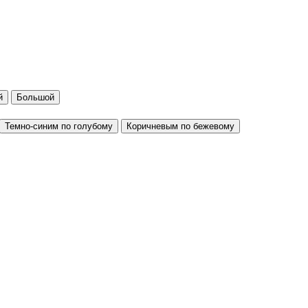
й
Большой
Темно-синим по голубому
Коричневым по бежевому