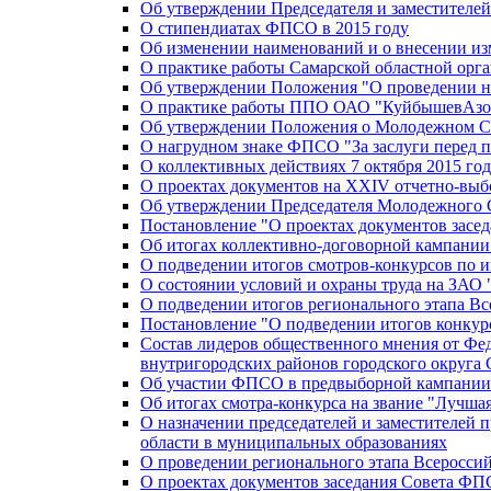
Об утверждении Председателя и заместителе
О стипендиатах ФПСО в 2015 году
Об изменении наименований и о внесении из
О практике работы Самарской областной орг
Об утверждении Положения "О проведении не
О практике работы ППО ОАО "КуйбышевАзот
Об утверждении Положения о Молодежном Со
О нагрудном знаке ФПСО "За заслуги перед 
О коллективных действиях 7 октября 2015 год
О проектах документов на XXIV отчетно-вы
Об утверждении Председателя Молодежного 
Постановление "О проектах документов зас
Об итогах коллективно-договорной кампании
О подведении итогов смотров-конкурсов по 
О состоянии условий и охраны труда на ЗАО
О подведении итогов регионального этапа В
Постановление "О подведении итогов конкурс
Состав лидеров общественного мнения от Фе
внутригородских районов городского округа 
Об участии ФПСО в предвыборной кампании п
Об итогах смотра-конкурса на звание "Лучш
О назначении председателей и заместителей 
области в муниципальных образованиях
О проведении регионального этапа Всеросс
О проектах документов заседания Совета Ф