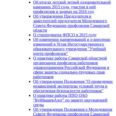
Об итогах детской летней оздоровительной
кампании 2015 года, участии в ней
профсоюзов и задачах на 2016 год
Об утверждении Председателя и
заместителей председателя Молодежного
Совета Федерации профсоюзов Самарской
области
О стипендиатах ФПСО в 2015 году
Об изменении наименований и о внесении
изменений в Устав Негосударственного
образовательного учреждения "Учебный
центр профсоюзов"
О практике работы Самарской областной
организации профсоюза работников
здравоохранения Российской Федерации в
сфере защиты социально-трудовых прав
работников
Об утверждении Положения "О проведении
независимой экспертизы условий труда и
обеспечения безопасности работников"
О практике работы ППО ОАО
"КуйбышевАзот" по защите окружающей
среды
Об утверждении Положения о Молодежном
Совете Федерации профсоюзов Самарской