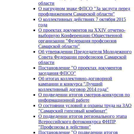
области
О нагрудном знаке ФПСО "За заслуги перед
профдвижением Самарской области"
О коллективных действиях 7 октября 2015
года
О проектах документов на XXIV отчетно-
выборную Конференцию Общественной
организации "Федерация профсоюзов
Самарской области"
Об утверждении Председателя Молодежного
Совета Федерации профсоюзов Самарской
области
Постановление "О проектах документов
заседания ФПСО"
Об итогах коллективно-договорной
кампании и конкурса "Лучший
коллективный договор 2014 года"
О подведении итогов смотров-конкурсов по
информационной работе
О состоянии условий и охраны труда на ЗАО
"Самарский гипсовый комбинат"
О подведении итогов регионального этапа
Всероссийского фотоконкурса ФНПР
"Профсоюзы в действии"
Постановление "О подведении итогов