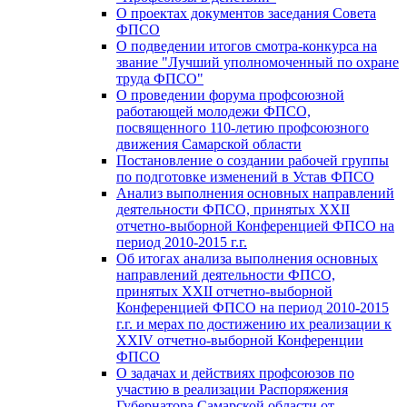
О проектах документов заседания Совета
ФПСО
О подведении итогов смотра-конкурса на
звание "Лучший уполномоченный по охране
труда ФПСО"
О проведении форума профсоюзной
работающей молодежи ФПСО,
посвященного 110-летию профсоюзного
движения Самарской области
Постановление о создании рабочей группы
по подготовке изменений в Устав ФПСО
Анализ выполнения основных направлений
деятельности ФПСО, принятых XXII
отчетно-выборной Конференцией ФПСО на
период 2010-2015 г.г.
Об итогах анализа выполнения основных
направлений деятельности ФПСО,
принятых XXII отчетно-выборной
Конференцией ФПСО на период 2010-2015
г.г. и мерах по достижению их реализации к
XXIV отчетно-выборной Конференции
ФПСО
О задачах и действиях профсоюзов по
участию в реализации Распоряжения
Губернатора Самарской области от