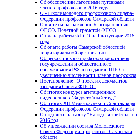
Об обеспечении льготными путевками
членов профсоюзов в 2016 году
О «Школе молодого профсоюзного лидера»
Федерации профсоюзов Самарской области
О квоте на награждение Благодарностью
ФПСО, Почетной грамотой ФПСО
О плане работы ФПСО на I полугодие 2016
года
Об опыте работы Самарской областной
территориальной организации
Общероссийского профсоюза работников
госучреждений и общественного
обслуживания РФ по созданию ППО и
увеличению численности членов профсоюза
Постановление "О проектах документов
заседания Совета ФПСО"
Об итогах конкурса агитационных
видеороликов "За достойный труд"
Об итогах XII Межотраслевой Спартакиады
Федерации профсоюзов Самарской области
О подписке на газету "Народная трибуна" на
2016 год
Об утверждении состава Молодежного
Совета Федерации профсоюзов Самарской
области