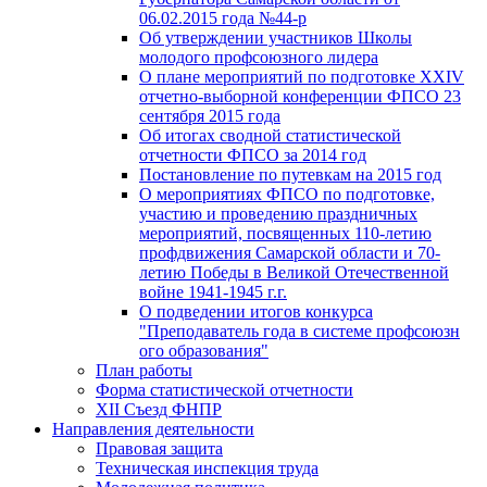
06.02.2015 года №44-р
Об утверждении участников Школы
молодого профсоюзного лидера
О плане мероприятий по подготовке XXIV
отчетно-выборной конференции ФПСО 23
сентября 2015 года
Об итогах сводной статистической
отчетности ФПСО за 2014 год
Постановление по путевкам на 2015 год
О мероприятиях ФПСО по подготовке,
участию и проведению праздничных
мероприятий, посвященных 110-летию
профдвижения Самарской области и 70-
летию Победы в Великой Отечественной
войне 1941-1945 г.г.
О подведении итогов конкурса
"Преподаватель года в системе профсоюзн
ого образования"
План работы
Форма статистической отчетности
XII Съезд ФНПР
Направления деятельности
Правовая защита
Техническая инспекция труда