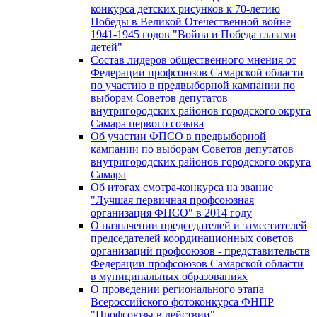
конкурса детских рисунков к 70-летию
Победы в Великой Отечественной войне
1941-1945 годов "Война и Победа глазами
детей"
Состав лидеров общественного мнения от
Федерации профсоюзов Самарской области
по участию в предвыборной кампании по
выборам Советов депутатов
внутригородских районов городского округа
Самара первого созыва
Об участии ФПСО в предвыборной
кампании по выборам Советов депутатов
внутригородских районов городского округа
Самара
Об итогах смотра-конкурса на звание
"Лучшая первичная профсоюзная
организация ФПСО" в 2014 году
О назначении председателей и заместителей
председателей координационных советов
организаций профсоюзов - представительств
Федерации профсоюзов Самарской области
в муниципальных образованиях
О проведении регионального этапа
Всероссийского фотоконкурса ФНПР
"Профсоюзы в действии"