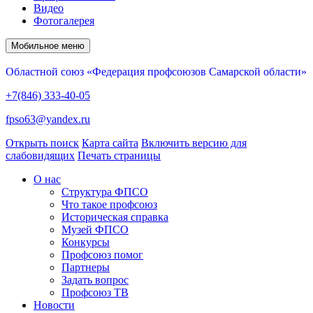
Видео
Фотогалерея
Мобильное меню
Областной союз «Федерация профсоюзов Самарской области»
+7(846) 333-40-05
fpso63@yandex.ru
Открыть поиск
Карта сайта
Включить версию для
слабовидящих
Печать страницы
О нас
Структура ФПСО
Что такое профсоюз
Историческая справка
Музей ФПСО
Конкурсы
Профсоюз помог
Партнеры
Задать вопрос
Профсоюз ТВ
Новости