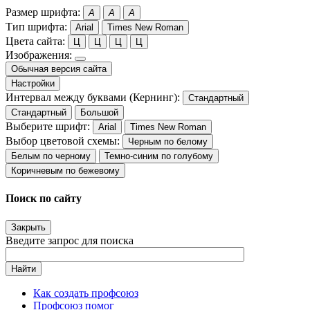
Размер шрифта:
A
A
A
Тип шрифта:
Arial
Times New Roman
Цвета сайта:
Ц
Ц
Ц
Ц
Изображения:
Обычная версия сайта
Настройки
Интервал между буквами (Кернинг):
Стандартный
Стандартный
Большой
Выберите шрифт:
Arial
Times New Roman
Выбор цветовой схемы:
Черным по белому
Белым по черному
Темно-синим по голубому
Коричневым по бежевому
Поиск по сайту
Закрыть
Введите запрос для поиска
Найти
Как создать профсоюз
Профсоюз помог