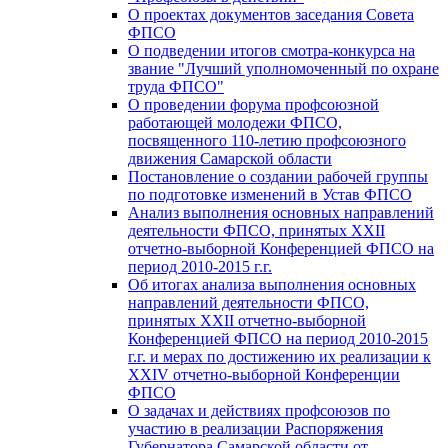
О проектах документов заседания Совета
ФПСО
О подведении итогов смотра-конкурса на
звание "Лучший уполномоченный по охране
труда ФПСО"
О проведении форума профсоюзной
работающей молодежи ФПСО,
посвященного 110-летию профсоюзного
движения Самарской области
Постановление о создании рабочей группы
по подготовке изменений в Устав ФПСО
Анализ выполнения основных направлений
деятельности ФПСО, принятых XXII
отчетно-выборной Конференцией ФПСО на
период 2010-2015 г.г.
Об итогах анализа выполнения основных
направлений деятельности ФПСО,
принятых XXII отчетно-выборной
Конференцией ФПСО на период 2010-2015
г.г. и мерах по достижению их реализации к
XXIV отчетно-выборной Конференции
ФПСО
О задачах и действиях профсоюзов по
участию в реализации Распоряжения
Губернатора Самарской области от