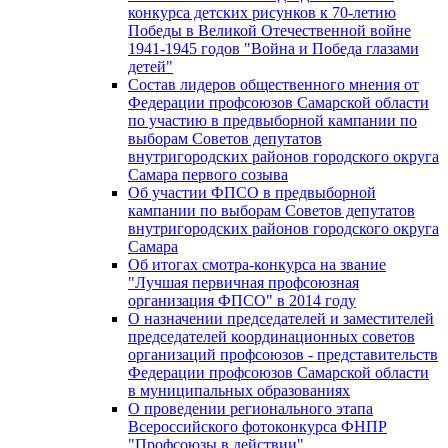
конкурса детских рисунков к 70-летию
Победы в Великой Отечественной войне
1941-1945 годов "Война и Победа глазами
детей"
Состав лидеров общественного мнения от
Федерации профсоюзов Самарской области
по участию в предвыборной кампании по
выборам Советов депутатов
внутригородских районов городского округа
Самара первого созыва
Об участии ФПСО в предвыборной
кампании по выборам Советов депутатов
внутригородских районов городского округа
Самара
Об итогах смотра-конкурса на звание
"Лучшая первичная профсоюзная
организация ФПСО" в 2014 году
О назначении председателей и заместителей
председателей координационных советов
организаций профсоюзов - представительств
Федерации профсоюзов Самарской области
в муниципальных образованиях
О проведении регионального этапа
Всероссийского фотоконкурса ФНПР
"Профсоюзы в действии"