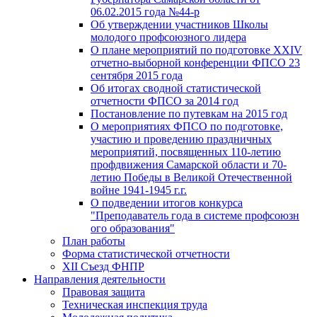
06.02.2015 года №44-р
Об утверждении участников Школы
молодого профсоюзного лидера
О плане мероприятий по подготовке XXIV
отчетно-выборной конференции ФПСО 23
сентября 2015 года
Об итогах сводной статистической
отчетности ФПСО за 2014 год
Постановление по путевкам на 2015 год
О мероприятиях ФПСО по подготовке,
участию и проведению праздничных
мероприятий, посвященных 110-летию
профдвижения Самарской области и 70-
летию Победы в Великой Отечественной
войне 1941-1945 г.г.
О подведении итогов конкурса
"Преподаватель года в системе профсоюзн
ого образования"
План работы
Форма статистической отчетности
XII Съезд ФНПР
Направления деятельности
Правовая защита
Техническая инспекция труда