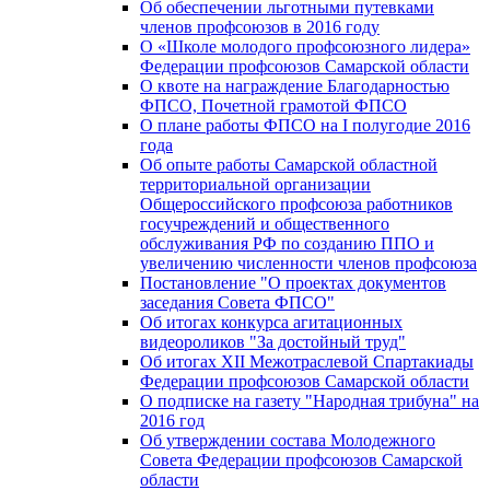
Об обеспечении льготными путевками
членов профсоюзов в 2016 году
О «Школе молодого профсоюзного лидера»
Федерации профсоюзов Самарской области
О квоте на награждение Благодарностью
ФПСО, Почетной грамотой ФПСО
О плане работы ФПСО на I полугодие 2016
года
Об опыте работы Самарской областной
территориальной организации
Общероссийского профсоюза работников
госучреждений и общественного
обслуживания РФ по созданию ППО и
увеличению численности членов профсоюза
Постановление "О проектах документов
заседания Совета ФПСО"
Об итогах конкурса агитационных
видеороликов "За достойный труд"
Об итогах XII Межотраслевой Спартакиады
Федерации профсоюзов Самарской области
О подписке на газету "Народная трибуна" на
2016 год
Об утверждении состава Молодежного
Совета Федерации профсоюзов Самарской
области