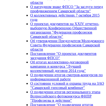
области
О нагрудном знаке ФПСО "За заслуги перед
профдвижением Самарской области"
О коллективных действиях 7 октября 2015
года
О проектах документов на XXIV отчетно-
выборную Конференцию Общественной
организации "Федерация профсоюзов
Самарской области"
Об утверждении Председателя Молодежного
Совета Федерации профсоюзов Самарской
области
Постановление "О проектах документов
заседания ФПСО"
Об итогах коллективно-договорной
кампании и конкурса "Лучший
коллективный договор 2014 года"
О подведении итогов смотров-конкурсов по
информационной работе
О состоянии условий и охраны труда на ЗАО
"Самарский гипсовый комбинат"
О подведении итогов регионального этапа
Всероссийского фотоконкурса ФНПР
"Профсоюзы в действии"
Постановление "О подведении итогов