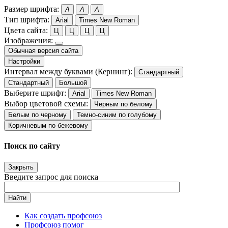
Размер шрифта:
A
A
A
Тип шрифта:
Arial
Times New Roman
Цвета сайта:
Ц
Ц
Ц
Ц
Изображения:
Обычная версия сайта
Настройки
Интервал между буквами (Кернинг):
Стандартный
Стандартный
Большой
Выберите шрифт:
Arial
Times New Roman
Выбор цветовой схемы:
Черным по белому
Белым по черному
Темно-синим по голубому
Коричневым по бежевому
Поиск по сайту
Закрыть
Введите запрос для поиска
Найти
Как создать профсоюз
Профсоюз помог