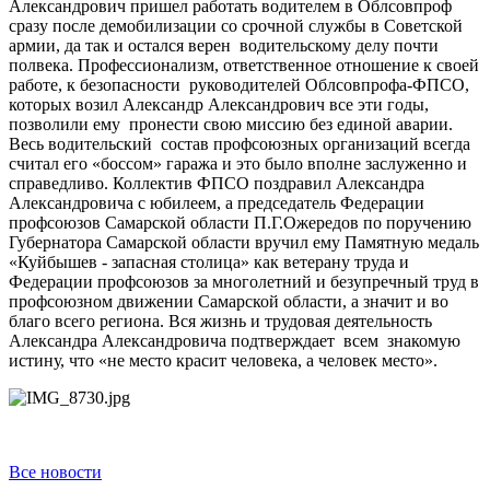
Александрович пришел работать водителем в Облсовпроф
сразу после демобилизации со срочной службы в Советской
армии, да так и остался верен водительскому делу почти
полвека. Профессионализм, ответственное отношение к своей
работе, к безопасности руководителей Облсовпрофа-ФПСО,
которых возил Александр Александрович все эти годы,
позволили ему пронести свою миссию без единой аварии.
Весь водительский состав профсоюзных организаций всегда
считал его «боссом» гаража и это было вполне заслуженно и
справедливо. Коллектив ФПСО поздравил Александра
Александровича с юбилеем, а председатель Федерации
профсоюзов Самарской области П.Г.Ожередов по поручению
Губернатора Самарской области вручил ему Памятную медаль
«Куйбышев - запасная столица» как ветерану труда и
Федерации профсоюзов за многолетний и безупречный труд в
профсоюзном движении Самарской области, а значит и во
благо всего региона. Вся жизнь и трудовая деятельность
Александра Александровича подтверждает всем знакомую
истину, что «не место красит человека, а человек место».
Все новости