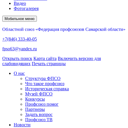
Видео
Фотогалерея
Мобильное меню
Областной союз «Федерация профсоюзов Самарской области»
+7(846) 333-40-05
fpso63@yandex.ru
Открыть поиск
Карта сайта
Включить версию для
слабовидящих
Печать страницы
О нас
Структура ФПСО
Что такое профсоюз
Историческая справка
Музей ФПСО
Конкурсы
Профсоюз помог
Партнеры
Задать вопрос
Профсоюз ТВ
Новости