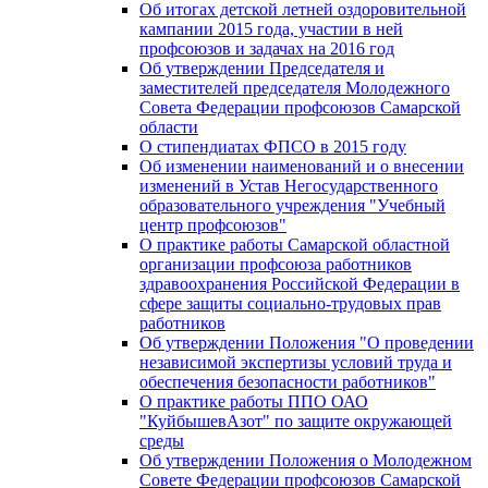
Об итогах детской летней оздоровительной
кампании 2015 года, участии в ней
профсоюзов и задачах на 2016 год
Об утверждении Председателя и
заместителей председателя Молодежного
Совета Федерации профсоюзов Самарской
области
О стипендиатах ФПСО в 2015 году
Об изменении наименований и о внесении
изменений в Устав Негосударственного
образовательного учреждения "Учебный
центр профсоюзов"
О практике работы Самарской областной
организации профсоюза работников
здравоохранения Российской Федерации в
сфере защиты социально-трудовых прав
работников
Об утверждении Положения "О проведении
независимой экспертизы условий труда и
обеспечения безопасности работников"
О практике работы ППО ОАО
"КуйбышевАзот" по защите окружающей
среды
Об утверждении Положения о Молодежном
Совете Федерации профсоюзов Самарской