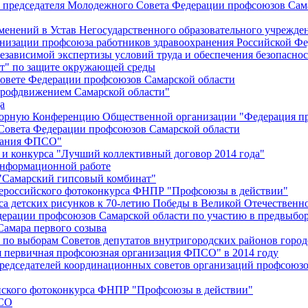
й председателя Молодежного Совета Федерации профсоюзов Сам
менений в Устав Негосударственного образовательного учрежд
анизации профсоюза работников здравоохранения Российской Фе
зависимой экспертизы условий труда и обеспечения безопаснос
" по защите окружающей среды
вете Федерации профсоюзов Самарской области
профдвижением Самарской области"
а
борную Конференцию Общественной организации "Федерация пр
Совета Федерации профсоюзов Самарской области
едания ФПСО"
 и конкурса "Лучший коллективный договор 2014 года"
информационной работе
 "Самарский гипсовый комбинат"
сероссийского фотоконкурса ФНПР "Профсоюзы в действии"
а детских рисунков к 70-летию Победы в Великой Отечественно
дерации профсоюзов Самарской области по участию в предвыбо
Самара первого созыва
о выборам Советов депутатов внутригородских районов город
ая первичная профсоюзная организация ФПСО" в 2014 году
председателей координационных советов организаций профсоюз
ийского фотоконкурса ФНПР "Профсоюзы в действии"
ПСО