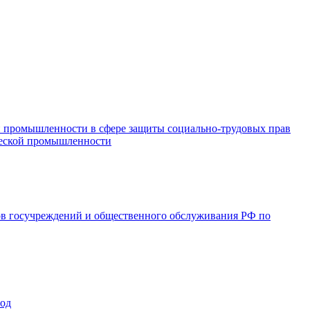
и промышленности в сфере защиты социально-трудовых прав
ической промышленности
ов госучреждений и общественного обслуживания РФ по
год