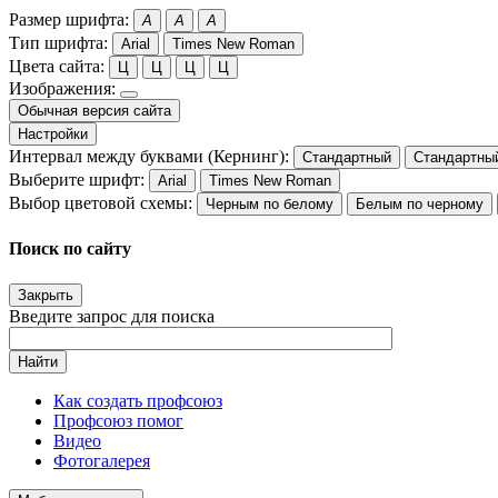
Размер шрифта:
A
A
A
Тип шрифта:
Arial
Times New Roman
Цвета сайта:
Ц
Ц
Ц
Ц
Изображения:
Обычная версия сайта
Настройки
Интервал между буквами (Кернинг):
Стандартный
Стандартны
Выберите шрифт:
Arial
Times New Roman
Выбор цветовой схемы:
Черным по белому
Белым по черному
Поиск по сайту
Закрыть
Введите запрос для поиска
Найти
Как создать профсоюз
Профсоюз помог
Видео
Фотогалерея