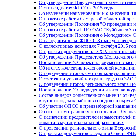
Об утверждении Председателя и заместителе
О стипендиатах ФПСО в 2015 году
Об изменении наименований и о внесении из
О практике работы Самарской областной орг
Об утверждении Положения "О проведении не
О практике работы ППО ОАО "КуйбышевАзот
Об утверждении Положения о Молодежном Со
О нагрудном знаке ФПСО "За заслуги перед 
О коллективных действиях 7 октября 2015 год
О проектах документов на XXIV отчетно-вы
Об утверждении Председателя Молодежного 
Постановление "О проектах документов зас
Об итогах коллективно-договорной кампании
О подведении итогов смотров-конкурсов по 
О состоянии условий и охраны труда на ЗАО
О подведении итогов регионального этапа В
Постановление "О подведении итогов конкурс
Состав лидеров общественного мнения от Фе
внутригородских районов городского округа 
Об участии ФПСО в предвыборной кампании п
Об итогах смотра-конкурса на звание "Лучш
О назначении председателей и заместителей 
области в муниципальных образованиях
О проведении регионального этапа Всеросс
О проектах документов заседания Совета Ф