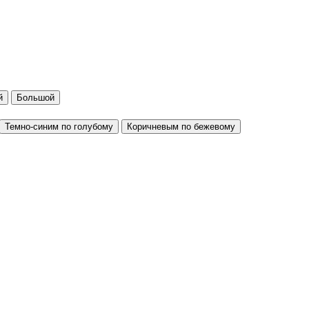
й
Большой
Темно-синим по голубому
Коричневым по бежевому