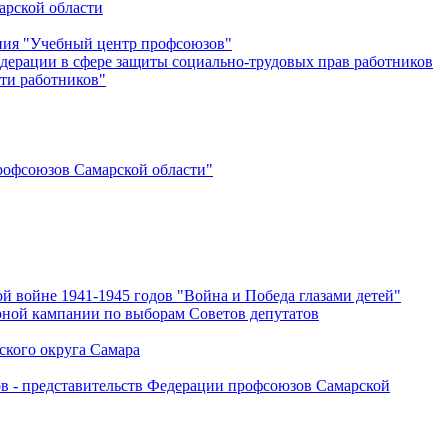
арской области
ения "Учебный центр профсоюзов"
дерации в сфере защиты социально-трудовых прав работников
ти работников"
офсоюзов Самарской области"
й войне 1941-1945 годов "Война и Победа глазами детей"
рной кампании по выборам Советов депутатов
ского округа Самара
ов - представительств Федерации профсоюзов Самарской