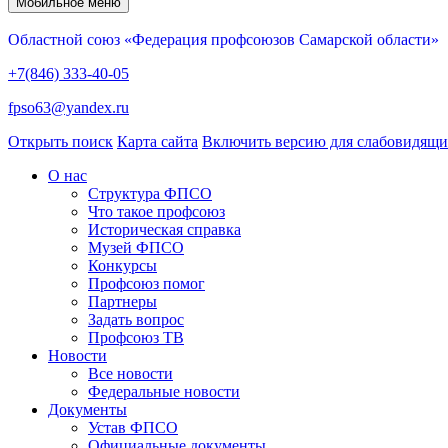
Мобильное меню
Областной союз «Федерация профсоюзов Самарской области»
+7(846) 333-40-05
fpso63@yandex.ru
Открыть поиск
Карта сайта
Включить версию для слабовидящ
О нас
Структура ФПСО
Что такое профсоюз
Историческая справка
Музей ФПСО
Конкурсы
Профсоюз помог
Партнеры
Задать вопрос
Профсоюз ТВ
Новости
Все новости
Федеральные новости
Документы
Устав ФПСО
Официальные документы