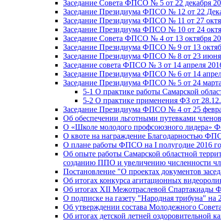
Заседание Совета ФПСО № 5 от 22 декабря 20
Заседание Президиума ФПСО № 12 от 22 Дека
Заседание Президиума ФПСО № 11 от 27 октя
Заседание Президиума ФПСО № 10 от 24 октя
Заседание Совета ФПСО № 4 от 13 октября 20
Заседание Президиума ФПСО № 9 от 13 октяб
Заседание Президиума ФПСО № 8 от 23 июня 
Заседание совета ФПСО № 3 от 14 апреля 201
Заседание Президиума ФПСО № 6 от 14 апрел
Заседание Президиума ФПСО № 5 от 24 марта
5-1 О практике работы Самарской обла
5-2 О практике применения ФЗ от 28.12
Заседание Президиума ФПСО № 4 от 25 февра
Об обеспечении льготными путевками членов
О «Школе молодого профсоюзного лидера» Ф
О квоте на награждение Благодарностью Ф
О плане работы ФПСО на I полугодие 2016 г
Об опыте работы Самарской областной терри
созданию ППО и увеличению численности чл
Постановление "О проектах документов зас
Об итогах конкурса агитационных видеоролик
Об итогах XII Межотраслевой Спартакиады 
О подписке на газету "Народная трибуна" на 
Об утверждении состава Молодежного Совет
Об итогах детской летней оздоровительной ка