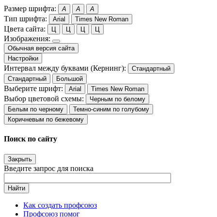
Размер шрифта:
A
A
A
Тип шрифта:
Arial
Times New Roman
Цвета сайта:
Ц
Ц
Ц
Ц
Изображения:
Обычная версия сайта
Настройки
Интервал между буквами (Кернинг):
Стандартный
Стандартный
Большой
Выберите шрифт:
Arial
Times New Roman
Выбор цветовой схемы:
Черным по белому
Белым по черному
Темно-синим по голубому
Коричневым по бежевому
Поиск по сайту
Закрыть
Введите запрос для поиска
Найти
Как создать профсоюз
Профсоюз помог