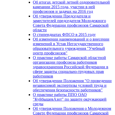
Об итогах детской летней оздоровительной
кампании 2015 года, участии в ней
профсоюзов и задачах на 2016 год
Об утверждении Председателя и
заместителей председателя Молодежного
Совета Федерации профсоюзов Самарской
области
О стипендиатах ФПСО в 2015 году
Об изменении наименований и о внесении
изменений в Устав Негосударственного
образовательного учреждения "Учебный
центр профсоюзов"
О практике работы Самарской областной
организации профсоюза работников
здравоохранения Российской Федерации в
сфере защиты социально-трудовых прав
работников
Об утверждении Положения "О проведении
независимой экспертизы условий труда и
обеспечения безопасности работников"
О практике работы ППО ОАО
"КуйбышевАзот" по защите окружающей
среды
Об утверждении Положения о Молодежном
Совете Федерации профсоюзов Самарской