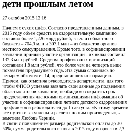
дети прошлым летом
27 октября 2015 12:16
Начнем с сухих цифр. Согласно представленным данным, в
2015 году объем средств на оздоровительную кампанию
составил более 1,226 млрд рублей, в т.ч. из областного
бюджета – 704,9 млн и 307,1 млн – из бюджетов органов
местного самоуправления. Кроме того, в софинансировании
кампании приняли участие организации - их вклад составил
132,3 млн рублей. Средства профсоюзных организаций
составили 1,8 млн рублей, что более чем на четверть выше
показателя предыдущего года. Эта сумма сложилась по
четырем обкомам из 14, представивших информацию.
Причем, как отметила руководитель департамента, для того,
чтобы ФПСО успевала заявлять свои данные до подведения
областью итогов кампании, необходимо сократить срок
предоставления членскими организациями информации об
участии в софинансировании летнего детского оздоровления
профсоюзов и работодателей до 15 августа. «К этому времени
все путевки закуплены и расчеты по ним произведены», -
заметила Любовь Черний.
В связи с повышением размера родительской оплаты до 30-
50%, сумма родительского взноса в 2015 году возросла в 2,3