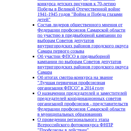
конкурса детских рисунков к 70-летию
Победы в Великой Отечественной войне
1941-1945 годов "Война и Победа глазами
детей"
Состав лидеров общественного мнения от
Федерации профсоюзов Самарской области
по участию в предвыборной кампании по
выборам Советов депутатов
внутригородских районов городского округа
Самара первого созыва
Об участии ФПСО в предвыборной
кампании по выборам Советов депутатов
внутригородских районов городского округа
Самара
Об итогах смотра-конкурса на звание
"Лучшая первичная профсоюзная
организация ФПСО" в 2014 году
О назначении председателей и заместителей
председателей координационных советов
организаций профсоюзов - представительств
Федерации профсоюзов Самарской области
в муниципальных образованиях
О проведении регионального этапа
Всероссийского фотоконкурса ФНПР
"Профсоюзы в действии"