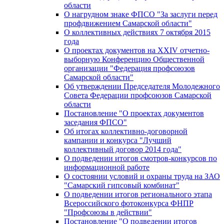
области
О нагрудном знаке ФПСО "За заслуги перед
профдвижением Самарской области"
О коллективных действиях 7 октября 2015
года
О проектах документов на XXIV отчетно-
выборную Конференцию Общественной
организации "Федерация профсоюзов
Самарской области"
Об утверждении Председателя Молодежного
Совета Федерации профсоюзов Самарской
области
Постановление "О проектах документов
заседания ФПСО"
Об итогах коллективно-договорной
кампании и конкурса "Лучший
коллективный договор 2014 года"
О подведении итогов смотров-конкурсов по
информационной работе
О состоянии условий и охраны труда на ЗАО
"Самарский гипсовый комбинат"
О подведении итогов регионального этапа
Всероссийского фотоконкурса ФНПР
"Профсоюзы в действии"
Постановление "О подведении итогов