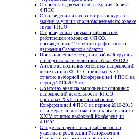
О проектах документов заседания Совета
ФПСО
О подведении итогов смотра-конкурса на
звание "Лучший уполномоченный по охране
труда ФПСО"
О проведении форума профсоюзной
работающей молодежи ФПСО,
посвященного 110-летию профсоюзного
движения Самарской области
Постановление о создании рабочей группы
по подготовке изменений в Устав ФПСО
Анализ выполнения основных направлений
деятельности ФПСО, принятых XXII
отчетно-выборной Конференцией ФПСО на
период 2010-2015 г.г.
Об итогах анализа выполнения основных
направлений деятельности ФПСО,
принятых XXII отчетно-выборной
Конференцией ФПСО на период 2010-2015
г.г. и мерах по достижению их реализации к
XXIV отчетно-выборной Конференции
ФПСО
О задачах и действиях профсоюзов по
участию в реализации Распоряжения
Губернатора Самарской области от