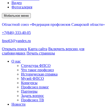
Видео
Фотогалерея
Мобильное меню
Областной союз «Федерация профсоюзов Самарской области»
+7(846) 333-40-05
fpso63@yandex.ru
Открыть поиск
Карта сайта
Включить версию для
слабовидящих
Печать страницы
О нас
Структура ФПСО
Что такое профсоюз
Историческая справка
Музей ФПСО
Конкурсы
Профсоюз помог
Партнеры
Задать вопрос
Профсоюз ТВ
Новости