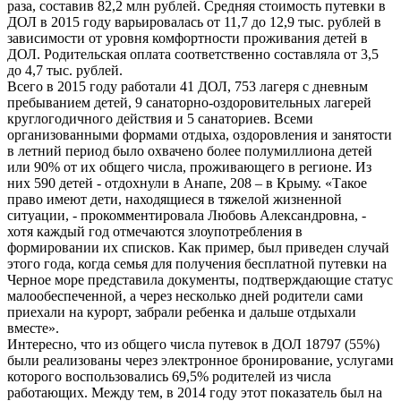
раза, составив 82,2 млн рублей. Средняя стоимость путевки в
ДОЛ в 2015 году варьировалась от 11,7 до 12,9 тыс. рублей в
зависимости от уровня комфортности проживания детей в
ДОЛ. Родительская оплата соответственно составляла от 3,5
до 4,7 тыс. рублей.
Всего в 2015 году работали 41 ДОЛ, 753 лагеря с дневным
пребыванием детей, 9 санаторно-оздоровительных лагерей
круглогодичного действия и 5 санаториев. Всеми
организованными формами отдыха, оздоровления и занятости
в летний период было охвачено более полумиллиона детей
или 90% от их общего числа, проживающего в регионе. Из
них 590 детей - отдохнули в Анапе, 208 – в Крыму. «Такое
право имеют дети, находящиеся в тяжелой жизненной
ситуации, - прокомментировала Любовь Александровна, -
хотя каждый год отмечаются злоупотребления в
формировании их списков. Как пример, был приведен случай
этого года, когда семья для получения бесплатной путевки на
Черное море представила документы, подтверждающие статус
малообеспеченной, а через несколько дней родители сами
приехали на курорт, забрали ребенка и дальше отдыхали
вместе».
Интересно, что из общего числа путевок в ДОЛ 18797 (55%)
были реализованы через электронное бронирование, услугами
которого воспользовались 69,5% родителей из числа
работающих. Между тем, в 2014 году этот показатель был на