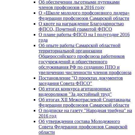
Об обеспечении льготными путевками
членов профсоюзов в 2016 году
О «Школе молодого профсоюзного лидера»
Федерации профсоюзов Самарской области
О квоте на награждение Благодарностью
ФПСО, Почетной грамотой ФПСО
О плане работы ФПСО на I полугодие 2016
года
Об опыте работы Самарской областной
территориальной организации
Общероссийского профсоюза работников
госучреждений и общественного
обслуживания РФ по созданию ППО и
увеличению численности членов профсоюза
Постановление "О проектах документов
заседания Совета ФПСО"
Об итогах конкурса агитационных
видеороликов "За достойный труд"
Об итогах XII Межотраслевой Спартакиады
Федерации профсоюзов Самарской области
О подписке на газету "Народная трибуна" на
2016 год
Об утверждении состава Молодежного
Совета Федерации профсоюзов Самарской
области