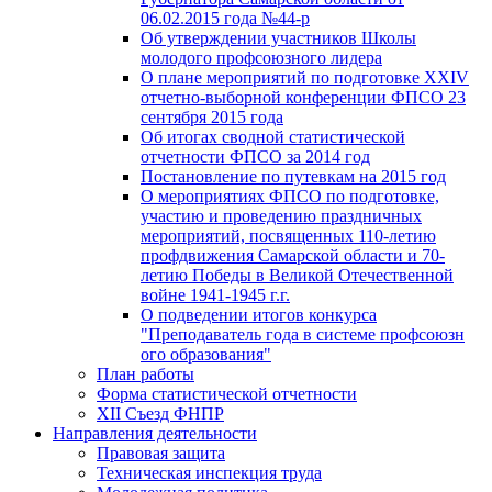
06.02.2015 года №44-р
Об утверждении участников Школы
молодого профсоюзного лидера
О плане мероприятий по подготовке XXIV
отчетно-выборной конференции ФПСО 23
сентября 2015 года
Об итогах сводной статистической
отчетности ФПСО за 2014 год
Постановление по путевкам на 2015 год
О мероприятиях ФПСО по подготовке,
участию и проведению праздничных
мероприятий, посвященных 110-летию
профдвижения Самарской области и 70-
летию Победы в Великой Отечественной
войне 1941-1945 г.г.
О подведении итогов конкурса
"Преподаватель года в системе профсоюзн
ого образования"
План работы
Форма статистической отчетности
XII Съезд ФНПР
Направления деятельности
Правовая защита
Техническая инспекция труда