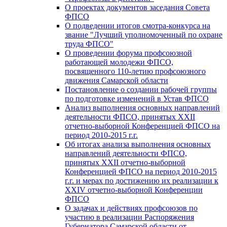
О проектах документов заседания Совета
ФПСО
О подведении итогов смотра-конкурса на
звание "Лучший уполномоченный по охране
труда ФПСО"
О проведении форума профсоюзной
работающей молодежи ФПСО,
посвященного 110-летию профсоюзного
движения Самарской области
Постановление о создании рабочей группы
по подготовке изменений в Устав ФПСО
Анализ выполнения основных направлений
деятельности ФПСО, принятых XXII
отчетно-выборной Конференцией ФПСО на
период 2010-2015 г.г.
Об итогах анализа выполнения основных
направлений деятельности ФПСО,
принятых XXII отчетно-выборной
Конференцией ФПСО на период 2010-2015
г.г. и мерах по достижению их реализации к
XXIV отчетно-выборной Конференции
ФПСО
О задачах и действиях профсоюзов по
участию в реализации Распоряжения
Губернатора Самарской области от