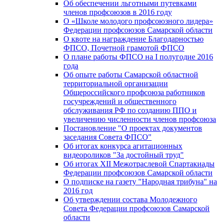
Об обеспечении льготными путевками
членов профсоюзов в 2016 году
О «Школе молодого профсоюзного лидера»
Федерации профсоюзов Самарской области
О квоте на награждение Благодарностью
ФПСО, Почетной грамотой ФПСО
О плане работы ФПСО на I полугодие 2016
года
Об опыте работы Самарской областной
территориальной организации
Общероссийского профсоюза работников
госучреждений и общественного
обслуживания РФ по созданию ППО и
увеличению численности членов профсоюза
Постановление "О проектах документов
заседания Совета ФПСО"
Об итогах конкурса агитационных
видеороликов "За достойный труд"
Об итогах XII Межотраслевой Спартакиады
Федерации профсоюзов Самарской области
О подписке на газету "Народная трибуна" на
2016 год
Об утверждении состава Молодежного
Совета Федерации профсоюзов Самарской
области