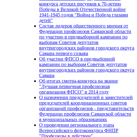
конкурса детских рисунков к 70-летию
Победы в Великой Отечественной войне
1941-1945 годов "Война и Победа глазами
детей"
Состав лидеров общественного мнения от
Федерации профсоюзов Самарской области
по участию в предвыборной кампании по
выборам Советов депутатов
внутригородских районов городского округа
Самара первого созыва
Об участии ФПСО в предвыборной
кампании по выборам Советов депутатов
внутригородских районов городского округа
Самара
Об итогах смотра-конкурса на звание
"Лучшая первичная профсоюзная
организация ФПСО" в 2014 году
О назначении председателей и заместителей
председателей координационных советов
организаций профсоюзов - представительств
Федерации профсоюзов Самарской области
в муниципальных образованиях
О проведении регионального этапа
Всероссийского фотоконкурса ФНПР
"Профсоюзы в действии"