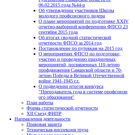
06.02.2015 года №44-р
Об утверждении участников Школы
молодого профсоюзного лидера
О плане мероприятий по подготовке XXIV
отчетно-выборной конференции ФПСО 23
сентября 2015 года
Об итогах сводной статистической
отчетности ФПСО за 2014 год
Постановление по путевкам на 2015 год
О мероприятиях ФПСО по подготовке,
участию и проведению праздничных
мероприятий, посвященных 110-летию
профдвижения Самарской области и 70-
летию Победы в Великой Отечественной
войне 1941-1945 г.г.
О подведении итогов конкурса
"Преподаватель года в системе профсоюзн
ого образования"
План работы
Форма статистической отчетности
XII Съезд ФНПР
Направления деятельности
Правовая защита
Техническая инспекция труда