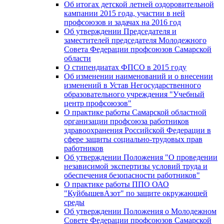
Об итогах детской летней оздоровительной
кампании 2015 года, участии в ней
профсоюзов и задачах на 2016 год
Об утверждении Председателя и
заместителей председателя Молодежного
Совета Федерации профсоюзов Самарской
области
О стипендиатах ФПСО в 2015 году
Об изменении наименований и о внесении
изменений в Устав Негосударственного
образовательного учреждения "Учебный
центр профсоюзов"
О практике работы Самарской областной
организации профсоюза работников
здравоохранения Российской Федерации в
сфере защиты социально-трудовых прав
работников
Об утверждении Положения "О проведении
независимой экспертизы условий труда и
обеспечения безопасности работников"
О практике работы ППО ОАО
"КуйбышевАзот" по защите окружающей
среды
Об утверждении Положения о Молодежном
Совете Федерации профсоюзов Самарской