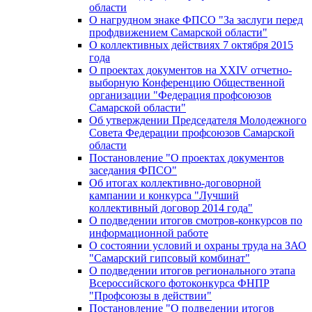
области
О нагрудном знаке ФПСО "За заслуги перед
профдвижением Самарской области"
О коллективных действиях 7 октября 2015
года
О проектах документов на XXIV отчетно-
выборную Конференцию Общественной
организации "Федерация профсоюзов
Самарской области"
Об утверждении Председателя Молодежного
Совета Федерации профсоюзов Самарской
области
Постановление "О проектах документов
заседания ФПСО"
Об итогах коллективно-договорной
кампании и конкурса "Лучший
коллективный договор 2014 года"
О подведении итогов смотров-конкурсов по
информационной работе
О состоянии условий и охраны труда на ЗАО
"Самарский гипсовый комбинат"
О подведении итогов регионального этапа
Всероссийского фотоконкурса ФНПР
"Профсоюзы в действии"
Постановление "О подведении итогов