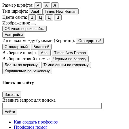
Размер шрифта:
A
A
A
Тип шрифта:
Arial
Times New Roman
Цвета сайта:
Ц
Ц
Ц
Ц
Изображения:
Обычная версия сайта
Настройки
Интервал между буквами (Кернинг):
Стандартный
Стандартный
Большой
Выберите шрифт:
Arial
Times New Roman
Выбор цветовой схемы:
Черным по белому
Белым по черному
Темно-синим по голубому
Коричневым по бежевому
Поиск по сайту
Закрыть
Введите запрос для поиска
Найти
Как создать профсоюз
Профсоюз помог