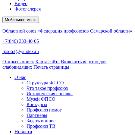
Видео
Фотогалерея
Мобильное меню
Областной союз «Федерация профсоюзов Самарской области»
+7(846) 333-40-05
fpso63@yandex.ru
Открыть поиск
Карта сайта
Включить версию для
слабовидящих
Печать страницы
О нас
Структура ФПСО
Что такое профсоюз
Историческая справка
Музей ФПСО
Конкурсы
Профсоюз помог
Партнеры
Задать вопрос
Профсоюз ТВ
Новости