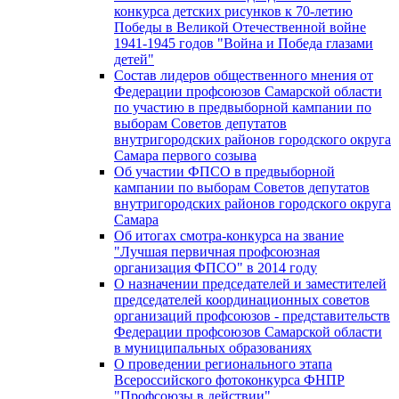
конкурса детских рисунков к 70-летию
Победы в Великой Отечественной войне
1941-1945 годов "Война и Победа глазами
детей"
Состав лидеров общественного мнения от
Федерации профсоюзов Самарской области
по участию в предвыборной кампании по
выборам Советов депутатов
внутригородских районов городского округа
Самара первого созыва
Об участии ФПСО в предвыборной
кампании по выборам Советов депутатов
внутригородских районов городского округа
Самара
Об итогах смотра-конкурса на звание
"Лучшая первичная профсоюзная
организация ФПСО" в 2014 году
О назначении председателей и заместителей
председателей координационных советов
организаций профсоюзов - представительств
Федерации профсоюзов Самарской области
в муниципальных образованиях
О проведении регионального этапа
Всероссийского фотоконкурса ФНПР
"Профсоюзы в действии"