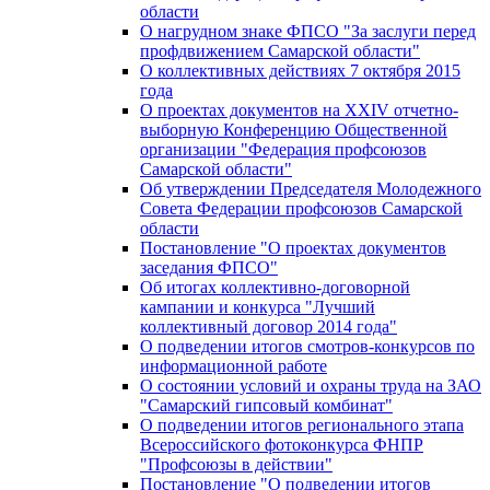
области
О нагрудном знаке ФПСО "За заслуги перед
профдвижением Самарской области"
О коллективных действиях 7 октября 2015
года
О проектах документов на XXIV отчетно-
выборную Конференцию Общественной
организации "Федерация профсоюзов
Самарской области"
Об утверждении Председателя Молодежного
Совета Федерации профсоюзов Самарской
области
Постановление "О проектах документов
заседания ФПСО"
Об итогах коллективно-договорной
кампании и конкурса "Лучший
коллективный договор 2014 года"
О подведении итогов смотров-конкурсов по
информационной работе
О состоянии условий и охраны труда на ЗАО
"Самарский гипсовый комбинат"
О подведении итогов регионального этапа
Всероссийского фотоконкурса ФНПР
"Профсоюзы в действии"
Постановление "О подведении итогов