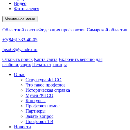
Видео
Фотогалерея
Мобильное меню
Областной союз «Федерация профсоюзов Самарской области»
+7(846) 333-40-05
fpso63@yandex.ru
Открыть поиск
Карта сайта
Включить версию для
слабовидящих
Печать страницы
О нас
Структура ФПСО
Что такое профсоюз
Историческая справка
Музей ФПСО
Конкурсы
Профсоюз помог
Партнеры
Задать вопрос
Профсоюз ТВ
Новости