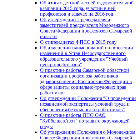
Об итогах детской летней оздоровительной
кампании 2015 года, участии в ней
профсоюзов и задачах на 2016 год
Об утверждении Председателя и
заместителей председателя Молодежного
Совета Федерации профсоюзов Самарской
области
О стипендиатах ФПСО в 2015 году
Об изменении наименований и о внесении
изменений в Устав Негосударственного
образовательного учреждения "Учебный
центр профсоюзов"
О практике работы Самарской областной
организации профсоюза работников
здравоохранения Российской Федерации в
сфере защиты социально-трудовых прав
работников
Об утверждении Положения "О проведении
независимой экспертизы условий труда и
обеспечения безопасности работников"
О практике работы ППО ОАО
"КуйбышевАзот" по защите окружающей
среды
Об утверждении Положения о Молодежном
Совете Федерации профсоюзов Самарской