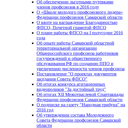
Об обеспечении льготными путевками
членов профсоюзов в 2016 году
О «Школе молодого профсоюзного лидера»
Федерации профсоюзов Самарской области
О квоте на награждение Благодарностью
ФПСО, Почетной грамотой ФПСО
О плане работы ФПСО на I полугодие 2016
года
Об опыте работы Самарской областной
территориальной организации
Общероссийского профсоюза работников
госучреждений и общественного
обслуживания РФ по созданию ППО и
увеличению численности членов профсоюза
Постановление "О проектах документов
заседания Совета ФПСО"
Об итогах конкурса агитационных
видеороликов "За достойный труд"
Об итогах XII Межотраслевой Спартакиады
Федерации профсоюзов Самарской области
О подписке на газету "Народная трибуна" на
2016 год
Об утверждении состава Молодежного
Совета Федерации профсоюзов Самарской
области