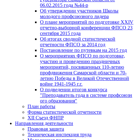
06.02.2015 года №44-р
Об утверждении участников Школы
молодого профсоюзного лидера
О плане мероприятий по подготовке XXIV
отчетно-выборной конференции ФПСО 23
сентября 2015 года
Об итогах сводной статистической
отчетности ФПСО за 2014 год
Постановление по путевкам на 2015 год
О мероприятиях ФПСО по подготовке,
участию и проведению праздничных
мероприятий, посвященных 110-летию
профдвижения Самарской области и 70-
летию Победы в Великой Отечественной
войне 1941-1945 г.г.
О подведении итогов конкурса
"Преподаватель года в системе профсоюзн
ого образования"
План работы
Форма статистической отчетности
XII Съезд ФНПР
Направления деятельности
Правовая защита
Техническая инспекция труда