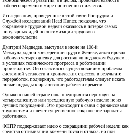
экономического развития, а в целом, продолжительность
рабочего времени в мире постепенно снижается.
Исследования, проведенные в этой связи Рострудом и
Службой исследований Head Hunter, показали, что
сокращение трудовой недели оказалось в пятерке самых
популярных идей по оптимизации трудового
законодательства.
Дмитрий Медведев, выступая в июне на 108-й
Международной конференции труда в Женеве, анонсировал
рабочую четырехдневку для россиян «в недалеком будущем…
в условиях технического прогресса и роботизации
производств». Он согласился с существованием проблемы
системной усталости и хронических стрессов в результате
переработок, подчеркнув, что работодателям следует искать
новые подходы к организации рабочего времени.
Однако в нашей стране пока предприятия переходят на
четырехдневную или трехдневную рабочую неделю не из
лучших побуждений. Это происходит в связи с финансовыми
трудностями и влечет существенное сокращение зарплаты
работников.
ФНПР поддерживает идею о сокращении рабочей недели как
средства оптимизации времени труда и отдыха, но при