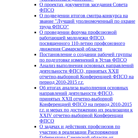
О проектах документов заседания Совета
ФПСО
О подведении итогов смотра-конкурса на
звание "Лучший уполномоченный по охране
труда ФПСО"
О проведении форума профсоюзной
работающей молодежи ФПСО,
посвященного 110-летию профсоюзного
движения Самарской области
Постановление о создании рабочей группы
по подготовке изменений в Устав ФПСО
Анализ выполнения основных направлений
деятельности ФПСО, принятых XXII
отчетно-выборной Конференцией ФПСО на
период 2010-2015 г.г.
Об итогах анализа выполнения основных
направлений деятельности ФПСО,
принятых XXII отчетно-выборной
Конференцией ФПСО на период 2010-2015
г.г. и мерах по достижению их реализации к
XXIV отчетно-выборной Конференции
ФПСО
О задачах и действиях профсоюзов по
участию в реализации Распоряжения
Губернатора Самарской области от