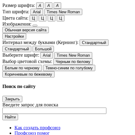
Размер шрифта:
A
A
A
Тип шрифта:
Arial
Times New Roman
Цвета сайта:
Ц
Ц
Ц
Ц
Изображения:
Обычная версия сайта
Настройки
Интервал между буквами (Кернинг):
Стандартный
Стандартный
Большой
Выберите шрифт:
Arial
Times New Roman
Выбор цветовой схемы:
Черным по белому
Белым по черному
Темно-синим по голубому
Коричневым по бежевому
Поиск по сайту
Закрыть
Введите запрос для поиска
Найти
Как создать профсоюз
Профсоюз помог