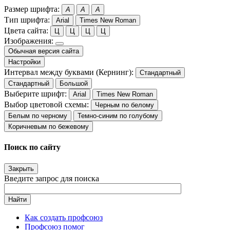
Размер шрифта:
A
A
A
Тип шрифта:
Arial
Times New Roman
Цвета сайта:
Ц
Ц
Ц
Ц
Изображения:
Обычная версия сайта
Настройки
Интервал между буквами (Кернинг):
Стандартный
Стандартный
Большой
Выберите шрифт:
Arial
Times New Roman
Выбор цветовой схемы:
Черным по белому
Белым по черному
Темно-синим по голубому
Коричневым по бежевому
Поиск по сайту
Закрыть
Введите запрос для поиска
Найти
Как создать профсоюз
Профсоюз помог