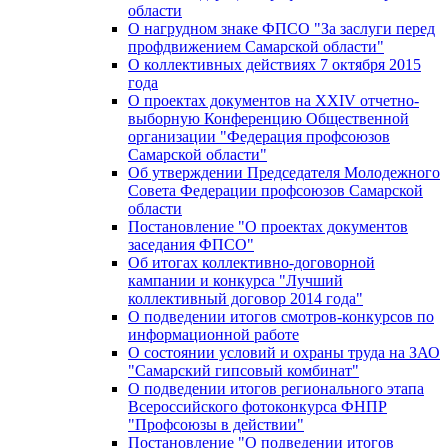
области
О нагрудном знаке ФПСО "За заслуги перед
профдвижением Самарской области"
О коллективных действиях 7 октября 2015
года
О проектах документов на XXIV отчетно-
выборную Конференцию Общественной
организации "Федерация профсоюзов
Самарской области"
Об утверждении Председателя Молодежного
Совета Федерации профсоюзов Самарской
области
Постановление "О проектах документов
заседания ФПСО"
Об итогах коллективно-договорной
кампании и конкурса "Лучший
коллективный договор 2014 года"
О подведении итогов смотров-конкурсов по
информационной работе
О состоянии условий и охраны труда на ЗАО
"Самарский гипсовый комбинат"
О подведении итогов регионального этапа
Всероссийского фотоконкурса ФНПР
"Профсоюзы в действии"
Постановление "О подведении итогов