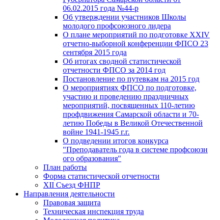
06.02.2015 года №44-р
Об утверждении участников Школы
молодого профсоюзного лидера
О плане мероприятий по подготовке XXIV
отчетно-выборной конференции ФПСО 23
сентября 2015 года
Об итогах сводной статистической
отчетности ФПСО за 2014 год
Постановление по путевкам на 2015 год
О мероприятиях ФПСО по подготовке,
участию и проведению праздничных
мероприятий, посвященных 110-летию
профдвижения Самарской области и 70-
летию Победы в Великой Отечественной
войне 1941-1945 г.г.
О подведении итогов конкурса
"Преподаватель года в системе профсоюзн
ого образования"
План работы
Форма статистической отчетности
XII Съезд ФНПР
Направления деятельности
Правовая защита
Техническая инспекция труда