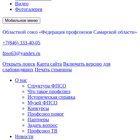
Видео
Фотогалерея
Мобильное меню
Областной союз «Федерация профсоюзов Самарской области»
+7(846) 333-40-05
fpso63@yandex.ru
Открыть поиск
Карта сайта
Включить версию для
слабовидящих
Печать страницы
О нас
Структура ФПСО
Что такое профсоюз
Историческая справка
Музей ФПСО
Конкурсы
Профсоюз помог
Партнеры
Задать вопрос
Профсоюз ТВ
Новости