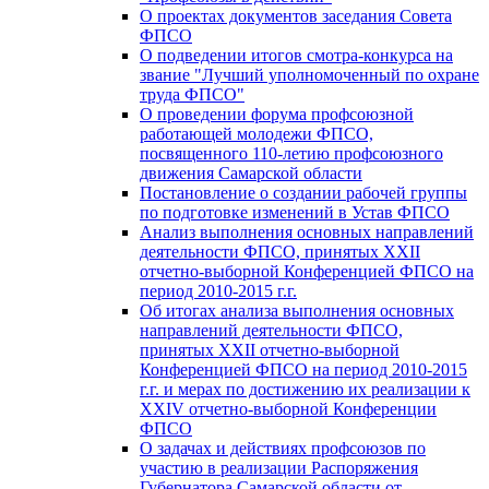
О проектах документов заседания Совета
ФПСО
О подведении итогов смотра-конкурса на
звание "Лучший уполномоченный по охране
труда ФПСО"
О проведении форума профсоюзной
работающей молодежи ФПСО,
посвященного 110-летию профсоюзного
движения Самарской области
Постановление о создании рабочей группы
по подготовке изменений в Устав ФПСО
Анализ выполнения основных направлений
деятельности ФПСО, принятых XXII
отчетно-выборной Конференцией ФПСО на
период 2010-2015 г.г.
Об итогах анализа выполнения основных
направлений деятельности ФПСО,
принятых XXII отчетно-выборной
Конференцией ФПСО на период 2010-2015
г.г. и мерах по достижению их реализации к
XXIV отчетно-выборной Конференции
ФПСО
О задачах и действиях профсоюзов по
участию в реализации Распоряжения
Губернатора Самарской области от