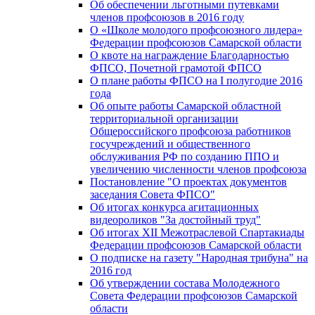
Об обеспечении льготными путевками
членов профсоюзов в 2016 году
О «Школе молодого профсоюзного лидера»
Федерации профсоюзов Самарской области
О квоте на награждение Благодарностью
ФПСО, Почетной грамотой ФПСО
О плане работы ФПСО на I полугодие 2016
года
Об опыте работы Самарской областной
территориальной организации
Общероссийского профсоюза работников
госучреждений и общественного
обслуживания РФ по созданию ППО и
увеличению численности членов профсоюза
Постановление "О проектах документов
заседания Совета ФПСО"
Об итогах конкурса агитационных
видеороликов "За достойный труд"
Об итогах XII Межотраслевой Спартакиады
Федерации профсоюзов Самарской области
О подписке на газету "Народная трибуна" на
2016 год
Об утверждении состава Молодежного
Совета Федерации профсоюзов Самарской
области