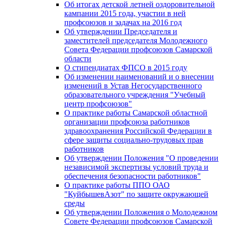
Об итогах детской летней оздоровительной
кампании 2015 года, участии в ней
профсоюзов и задачах на 2016 год
Об утверждении Председателя и
заместителей председателя Молодежного
Совета Федерации профсоюзов Самарской
области
О стипендиатах ФПСО в 2015 году
Об изменении наименований и о внесении
изменений в Устав Негосударственного
образовательного учреждения "Учебный
центр профсоюзов"
О практике работы Самарской областной
организации профсоюза работников
здравоохранения Российской Федерации в
сфере защиты социально-трудовых прав
работников
Об утверждении Положения "О проведении
независимой экспертизы условий труда и
обеспечения безопасности работников"
О практике работы ППО ОАО
"КуйбышевАзот" по защите окружающей
среды
Об утверждении Положения о Молодежном
Совете Федерации профсоюзов Самарской