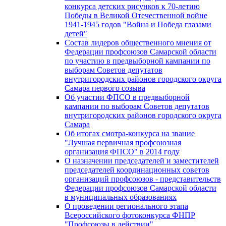
конкурса детских рисунков к 70-летию
Победы в Великой Отечественной войне
1941-1945 годов "Война и Победа глазами
детей"
Состав лидеров общественного мнения от
Федерации профсоюзов Самарской области
по участию в предвыборной кампании по
выборам Советов депутатов
внутригородских районов городского округа
Самара первого созыва
Об участии ФПСО в предвыборной
кампании по выборам Советов депутатов
внутригородских районов городского округа
Самара
Об итогах смотра-конкурса на звание
"Лучшая первичная профсоюзная
организация ФПСО" в 2014 году
О назначении председателей и заместителей
председателей координационных советов
организаций профсоюзов - представительств
Федерации профсоюзов Самарской области
в муниципальных образованиях
О проведении регионального этапа
Всероссийского фотоконкурса ФНПР
"Профсоюзы в действии"