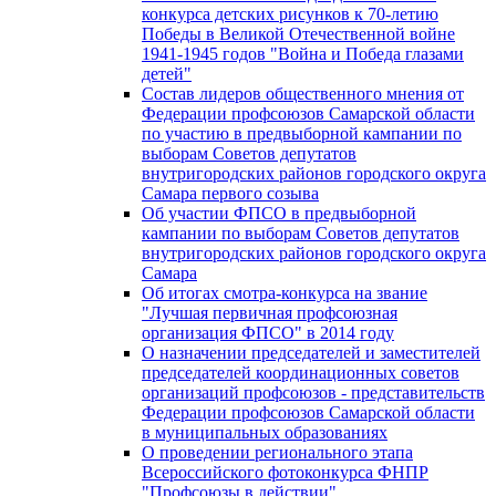
конкурса детских рисунков к 70-летию
Победы в Великой Отечественной войне
1941-1945 годов "Война и Победа глазами
детей"
Состав лидеров общественного мнения от
Федерации профсоюзов Самарской области
по участию в предвыборной кампании по
выборам Советов депутатов
внутригородских районов городского округа
Самара первого созыва
Об участии ФПСО в предвыборной
кампании по выборам Советов депутатов
внутригородских районов городского округа
Самара
Об итогах смотра-конкурса на звание
"Лучшая первичная профсоюзная
организация ФПСО" в 2014 году
О назначении председателей и заместителей
председателей координационных советов
организаций профсоюзов - представительств
Федерации профсоюзов Самарской области
в муниципальных образованиях
О проведении регионального этапа
Всероссийского фотоконкурса ФНПР
"Профсоюзы в действии"