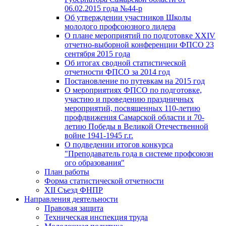
06.02.2015 года №44-р
Об утверждении участников Школы
молодого профсоюзного лидера
О плане мероприятий по подготовке XXIV
отчетно-выборной конференции ФПСО 23
сентября 2015 года
Об итогах сводной статистической
отчетности ФПСО за 2014 год
Постановление по путевкам на 2015 год
О мероприятиях ФПСО по подготовке,
участию и проведению праздничных
мероприятий, посвященных 110-летию
профдвижения Самарской области и 70-
летию Победы в Великой Отечественной
войне 1941-1945 г.г.
О подведении итогов конкурса
"Преподаватель года в системе профсоюзн
ого образования"
План работы
Форма статистической отчетности
XII Съезд ФНПР
Направления деятельности
Правовая защита
Техническая инспекция труда