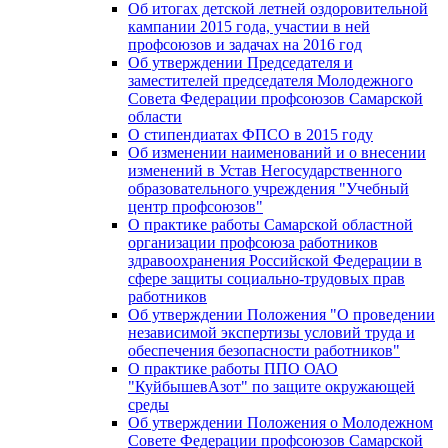
Об итогах детской летней оздоровительной
кампании 2015 года, участии в ней
профсоюзов и задачах на 2016 год
Об утверждении Председателя и
заместителей председателя Молодежного
Совета Федерации профсоюзов Самарской
области
О стипендиатах ФПСО в 2015 году
Об изменении наименований и о внесении
изменений в Устав Негосударственного
образовательного учреждения "Учебный
центр профсоюзов"
О практике работы Самарской областной
организации профсоюза работников
здравоохранения Российской Федерации в
сфере защиты социально-трудовых прав
работников
Об утверждении Положения "О проведении
независимой экспертизы условий труда и
обеспечения безопасности работников"
О практике работы ППО ОАО
"КуйбышевАзот" по защите окружающей
среды
Об утверждении Положения о Молодежном
Совете Федерации профсоюзов Самарской