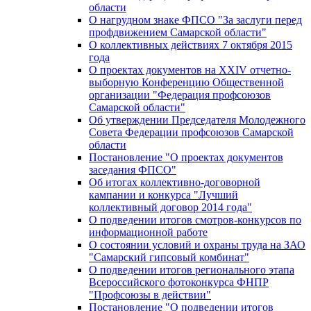
области
О нагрудном знаке ФПСО "За заслуги перед
профдвижением Самарской области"
О коллективных действиях 7 октября 2015
года
О проектах документов на XXIV отчетно-
выборную Конференцию Общественной
организации "Федерация профсоюзов
Самарской области"
Об утверждении Председателя Молодежного
Совета Федерации профсоюзов Самарской
области
Постановление "О проектах документов
заседания ФПСО"
Об итогах коллективно-договорной
кампании и конкурса "Лучший
коллективный договор 2014 года"
О подведении итогов смотров-конкурсов по
информационной работе
О состоянии условий и охраны труда на ЗАО
"Самарский гипсовый комбинат"
О подведении итогов регионального этапа
Всероссийского фотоконкурса ФНПР
"Профсоюзы в действии"
Постановление "О подведении итогов