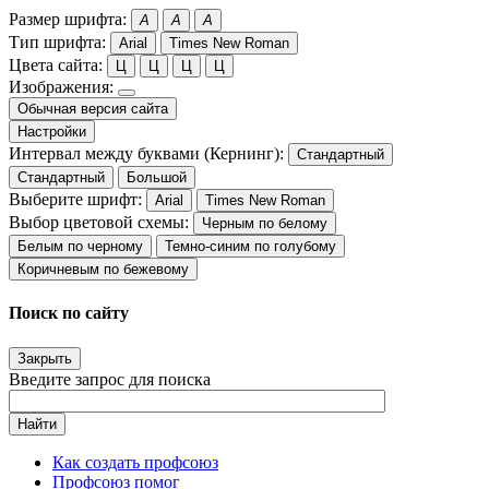
Размер шрифта:
A
A
A
Тип шрифта:
Arial
Times New Roman
Цвета сайта:
Ц
Ц
Ц
Ц
Изображения:
Обычная версия сайта
Настройки
Интервал между буквами (Кернинг):
Стандартный
Стандартный
Большой
Выберите шрифт:
Arial
Times New Roman
Выбор цветовой схемы:
Черным по белому
Белым по черному
Темно-синим по голубому
Коричневым по бежевому
Поиск по сайту
Закрыть
Введите запрос для поиска
Найти
Как создать профсоюз
Профсоюз помог