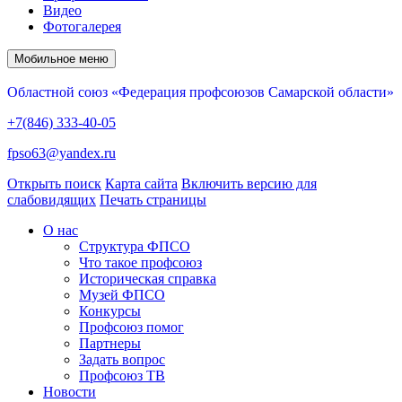
Видео
Фотогалерея
Мобильное меню
Областной союз «Федерация профсоюзов Самарской области»
+7(846) 333-40-05
fpso63@yandex.ru
Открыть поиск
Карта сайта
Включить версию для
слабовидящих
Печать страницы
О нас
Структура ФПСО
Что такое профсоюз
Историческая справка
Музей ФПСО
Конкурсы
Профсоюз помог
Партнеры
Задать вопрос
Профсоюз ТВ
Новости