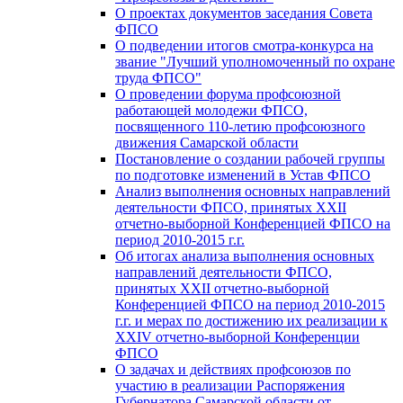
О проектах документов заседания Совета
ФПСО
О подведении итогов смотра-конкурса на
звание "Лучший уполномоченный по охране
труда ФПСО"
О проведении форума профсоюзной
работающей молодежи ФПСО,
посвященного 110-летию профсоюзного
движения Самарской области
Постановление о создании рабочей группы
по подготовке изменений в Устав ФПСО
Анализ выполнения основных направлений
деятельности ФПСО, принятых XXII
отчетно-выборной Конференцией ФПСО на
период 2010-2015 г.г.
Об итогах анализа выполнения основных
направлений деятельности ФПСО,
принятых XXII отчетно-выборной
Конференцией ФПСО на период 2010-2015
г.г. и мерах по достижению их реализации к
XXIV отчетно-выборной Конференции
ФПСО
О задачах и действиях профсоюзов по
участию в реализации Распоряжения
Губернатора Самарской области от