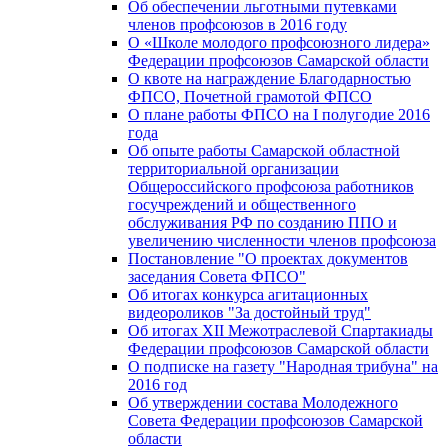
Об обеспечении льготными путевками
членов профсоюзов в 2016 году
О «Школе молодого профсоюзного лидера»
Федерации профсоюзов Самарской области
О квоте на награждение Благодарностью
ФПСО, Почетной грамотой ФПСО
О плане работы ФПСО на I полугодие 2016
года
Об опыте работы Самарской областной
территориальной организации
Общероссийского профсоюза работников
госучреждений и общественного
обслуживания РФ по созданию ППО и
увеличению численности членов профсоюза
Постановление "О проектах документов
заседания Совета ФПСО"
Об итогах конкурса агитационных
видеороликов "За достойный труд"
Об итогах XII Межотраслевой Спартакиады
Федерации профсоюзов Самарской области
О подписке на газету "Народная трибуна" на
2016 год
Об утверждении состава Молодежного
Совета Федерации профсоюзов Самарской
области