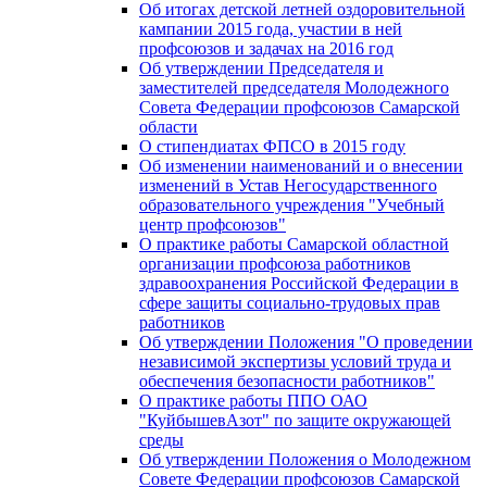
Об итогах детской летней оздоровительной
кампании 2015 года, участии в ней
профсоюзов и задачах на 2016 год
Об утверждении Председателя и
заместителей председателя Молодежного
Совета Федерации профсоюзов Самарской
области
О стипендиатах ФПСО в 2015 году
Об изменении наименований и о внесении
изменений в Устав Негосударственного
образовательного учреждения "Учебный
центр профсоюзов"
О практике работы Самарской областной
организации профсоюза работников
здравоохранения Российской Федерации в
сфере защиты социально-трудовых прав
работников
Об утверждении Положения "О проведении
независимой экспертизы условий труда и
обеспечения безопасности работников"
О практике работы ППО ОАО
"КуйбышевАзот" по защите окружающей
среды
Об утверждении Положения о Молодежном
Совете Федерации профсоюзов Самарской