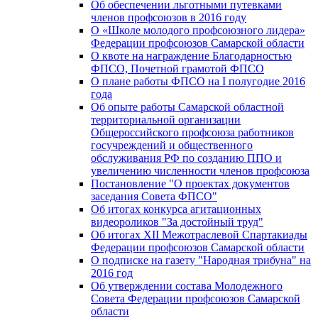
Об обеспечении льготными путевками
членов профсоюзов в 2016 году
О «Школе молодого профсоюзного лидера»
Федерации профсоюзов Самарской области
О квоте на награждение Благодарностью
ФПСО, Почетной грамотой ФПСО
О плане работы ФПСО на I полугодие 2016
года
Об опыте работы Самарской областной
территориальной организации
Общероссийского профсоюза работников
госучреждений и общественного
обслуживания РФ по созданию ППО и
увеличению численности членов профсоюза
Постановление "О проектах документов
заседания Совета ФПСО"
Об итогах конкурса агитационных
видеороликов "За достойный труд"
Об итогах XII Межотраслевой Спартакиады
Федерации профсоюзов Самарской области
О подписке на газету "Народная трибуна" на
2016 год
Об утверждении состава Молодежного
Совета Федерации профсоюзов Самарской
области