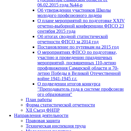
06.02.2015 года №44-р
Об утверждении участников Школы
молодого профсоюзного лидера
О плане мероприятий по подготовке XXIV
отчетно-выборной конференции ФПСО 23
сентября 2015 года
Об итогах сводной статистической
отчетности ФПСО за 2014 год
Постановление по путевкам на 2015 год
О мероприятиях ФПСО по подготовке,
участию и проведению праздничных
мероприятий, посвященных 110-летию
профдвижения Самарской области и 70-
летию Победы в Великой Отечественной
войне 1941-1945 г.г.
О подведении итогов конкурса
"Преподаватель года в системе профсоюзн
ого образования"
План работы
Форма статистической отчетности
XII Съезд ФНПР
Направления деятельности
Правовая защита
Техническая инспекция труда