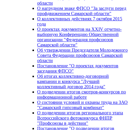
области
О нагрудном знаке ФПСО "За заслуги перед
профдвижением Самарской области"
О коллективных действиях 7 октября 2015
года
О проектах документов на XXIV отчетно-
выборную Конференцию Общественной
организации "Федерация профсоюзов
Самарской области"
Об утверждении Председателя Молодежного
Совета Федерации профсоюзов Самарской
области
Постановление "О проектах документов
заседания ФПСО"
Об итогах коллективно-договорной
кампании и конкурса "Лучший
коллективный договор 2014 года"
О подведении итогов смотров-конкурсов по
информационной работе
О состоянии условий и охраны труда на ЗАО
"Самарский гипсовый комбинат"
О подведении итогов регионального этапа
Всероссийского фотоконкурса ФНПР
"Профсоюзы в действии"
Постановление "О подведении итогов