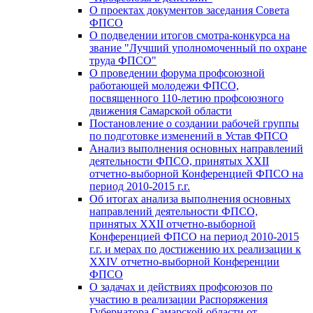
О проектах документов заседания Совета
ФПСО
О подведении итогов смотра-конкурса на
звание "Лучший уполномоченный по охране
труда ФПСО"
О проведении форума профсоюзной
работающей молодежи ФПСО,
посвященного 110-летию профсоюзного
движения Самарской области
Постановление о создании рабочей группы
по подготовке изменений в Устав ФПСО
Анализ выполнения основных направлений
деятельности ФПСО, принятых XXII
отчетно-выборной Конференцией ФПСО на
период 2010-2015 г.г.
Об итогах анализа выполнения основных
направлений деятельности ФПСО,
принятых XXII отчетно-выборной
Конференцией ФПСО на период 2010-2015
г.г. и мерах по достижению их реализации к
XXIV отчетно-выборной Конференции
ФПСО
О задачах и действиях профсоюзов по
участию в реализации Распоряжения
Губернатора Самарской области от