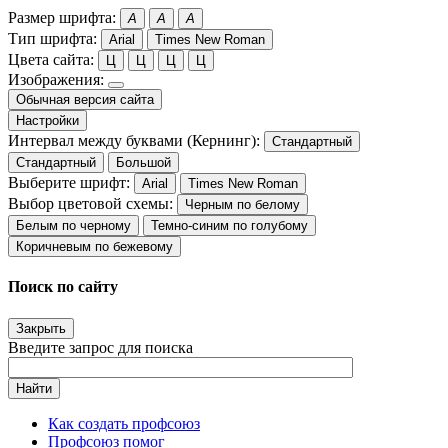
Размер шрифта:
A
A
A
Тип шрифта:
Arial
Times New Roman
Цвета сайта:
Ц
Ц
Ц
Ц
Изображения:
Обычная версия сайта
Настройки
Интервал между буквами (Кернинг):
Стандартный
Стандартный
Большой
Выберите шрифт:
Arial
Times New Roman
Выбор цветовой схемы:
Черным по белому
Белым по черному
Темно-синим по голубому
Коричневым по бежевому
Поиск по сайту
Закрыть
Введите запрос для поиска
Найти
Как создать профсоюз
Профсоюз помог