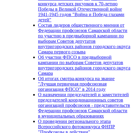
конкурса детских рисунков к 70-летию
Победы в Великой Отечественной войне
1941-1945 годов "Война и Победа глазами
детей"
Состав лидеров общественного мнения от
Федерации профсоюзов Самарской области
по участию в предвыборной кампании по
выборам Советов депутатов
внутригородских районов городского округа
Самара первого созыва
Об участии ФПСО в предвыборной
кампании по выборам Советов депутатов
внутригородских районов городского округа
Самара
Об итогах смотра-конкурса на звание
"Лучшая первичная профсоюзная
организация ФПСО" в 2014 году
О назначении председателей и заместителей
председателей координационных советов
организаций профсоюзов - представительств
Федерации профсоюзов Самарской области
в муниципальных образованиях
О проведении регионального этапа
Всероссийского фотоконкурса ФНПР
"Профсоюзы в действии"