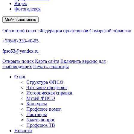
Видео
Фотогалерея
Мобильное меню
Областной союз «Федерация профсоюзов Самарской области»
+7(846) 333-40-05
fpso63@yandex.ru
Открыть поиск
Карта сайта
Включить версию для
слабовидящих
Печать страницы
О нас
Структура ФПСО
Что такое профсоюз
Историческая справка
Музей ФПСО
Конкурсы
Профсоюз помог
Партнеры
Задать вопрос
Профсоюз ТВ
Новости