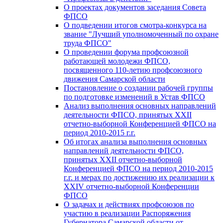
О проектах документов заседания Совета
ФПСО
О подведении итогов смотра-конкурса на
звание "Лучший уполномоченный по охране
труда ФПСО"
О проведении форума профсоюзной
работающей молодежи ФПСО,
посвященного 110-летию профсоюзного
движения Самарской области
Постановление о создании рабочей группы
по подготовке изменений в Устав ФПСО
Анализ выполнения основных направлений
деятельности ФПСО, принятых XXII
отчетно-выборной Конференцией ФПСО на
период 2010-2015 г.г.
Об итогах анализа выполнения основных
направлений деятельности ФПСО,
принятых XXII отчетно-выборной
Конференцией ФПСО на период 2010-2015
г.г. и мерах по достижению их реализации к
XXIV отчетно-выборной Конференции
ФПСО
О задачах и действиях профсоюзов по
участию в реализации Распоряжения
Губернатора Самарской области от