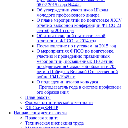
06.02.2015 года №44-р
Об утверждении участников Школы
молодого профсоюзного лидера
О плане мероприятий по подготовке XXIV
отчетно-выборной конференции ФПСО 23
сентября 2015 года
Об итогах сводной статистической
отчетности ФПСО за 2014 год
Постановление по путевкам на 2015 год
О мероприятиях ФПСО по подготовке,
участию и проведению праздничных
мероприятий, посвященных 110-летию
профдвижения Самарской области и 70-
летию Победы в Великой Отечественной
войне 1941-1945 г.г.
О подведении итогов конкурса
"Преподаватель года в системе профсоюзн
ого образования"
План работы
Форма статистической отчетности
XII Съезд ФНПР
Направления деятельности
Правовая защита
Техническая инспекция труда