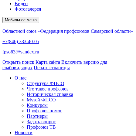
Видео
Фотогалерея
Мобильное меню
Областной союз «Федерация профсоюзов Самарской области»
+7(846) 333-40-05
fpso63@yandex.ru
Открыть поиск
Карта сайта
Включить версию для
слабовидящих
Печать страницы
О нас
Структура ФПСО
Что такое профсоюз
Историческая справка
Музей ФПСО
Конкурсы
Профсоюз помог
Партнеры
Задать вопрос
Профсоюз ТВ
Новости