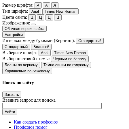
Размер шрифта:
A
A
A
Тип шрифта:
Arial
Times New Roman
Цвета сайта:
Ц
Ц
Ц
Ц
Изображения:
Обычная версия сайта
Настройки
Интервал между буквами (Кернинг):
Стандартный
Стандартный
Большой
Выберите шрифт:
Arial
Times New Roman
Выбор цветовой схемы:
Черным по белому
Белым по черному
Темно-синим по голубому
Коричневым по бежевому
Поиск по сайту
Закрыть
Введите запрос для поиска
Найти
Как создать профсоюз
Профсоюз помог