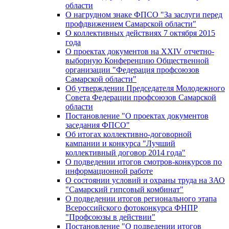
области
О нагрудном знаке ФПСО "За заслуги перед
профдвижением Самарской области"
О коллективных действиях 7 октября 2015
года
О проектах документов на XXIV отчетно-
выборную Конференцию Общественной
организации "Федерация профсоюзов
Самарской области"
Об утверждении Председателя Молодежного
Совета Федерации профсоюзов Самарской
области
Постановление "О проектах документов
заседания ФПСО"
Об итогах коллективно-договорной
кампании и конкурса "Лучший
коллективный договор 2014 года"
О подведении итогов смотров-конкурсов по
информационной работе
О состоянии условий и охраны труда на ЗАО
"Самарский гипсовый комбинат"
О подведении итогов регионального этапа
Всероссийского фотоконкурса ФНПР
"Профсоюзы в действии"
Постановление "О подведении итогов