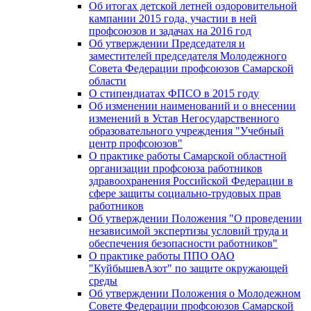
Об итогах детской летней оздоровительной
кампании 2015 года, участии в ней
профсоюзов и задачах на 2016 год
Об утверждении Председателя и
заместителей председателя Молодежного
Совета Федерации профсоюзов Самарской
области
О стипендиатах ФПСО в 2015 году
Об изменении наименований и о внесении
изменений в Устав Негосударственного
образовательного учреждения "Учебный
центр профсоюзов"
О практике работы Самарской областной
организации профсоюза работников
здравоохранения Российской Федерации в
сфере защиты социально-трудовых прав
работников
Об утверждении Положения "О проведении
независимой экспертизы условий труда и
обеспечения безопасности работников"
О практике работы ППО ОАО
"КуйбышевАзот" по защите окружающей
среды
Об утверждении Положения о Молодежном
Совете Федерации профсоюзов Самарской