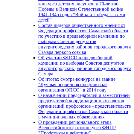
конкурса детских рисунков к 70-летию
Победы в Великой Отечественной войне
1941-1945 годов "Война и Победа глазами
детей"
Состав лидеров общественного мнения от
Федерации профсоюзов Самарской области
по участию в предвыборной кампании по
выборам Советов депутатов
внутригородских районов городского округа
Самара первого созыва
Об участии ФПСО в предвыборной
кампании по выборам Советов депутатов
внутригородских районов городского округа
Самара
Об итогах смотра-конкурса на звание
"Лучшая первичная профсоюзная
организация ФПСО" в 2014 году
О назначении председателей и заместителей
председателей координационных советов
организаций профсоюзов - представительств
Федерации профсоюзов Самарской области
в муниципальных образованиях
О проведении регионального этапа
Всероссийского фотоконкурса ФНПР
"Профсоюзы в действии"