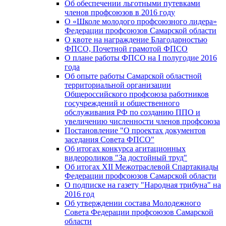
Об обеспечении льготными путевками
членов профсоюзов в 2016 году
О «Школе молодого профсоюзного лидера»
Федерации профсоюзов Самарской области
О квоте на награждение Благодарностью
ФПСО, Почетной грамотой ФПСО
О плане работы ФПСО на I полугодие 2016
года
Об опыте работы Самарской областной
территориальной организации
Общероссийского профсоюза работников
госучреждений и общественного
обслуживания РФ по созданию ППО и
увеличению численности членов профсоюза
Постановление "О проектах документов
заседания Совета ФПСО"
Об итогах конкурса агитационных
видеороликов "За достойный труд"
Об итогах XII Межотраслевой Спартакиады
Федерации профсоюзов Самарской области
О подписке на газету "Народная трибуна" на
2016 год
Об утверждении состава Молодежного
Совета Федерации профсоюзов Самарской
области