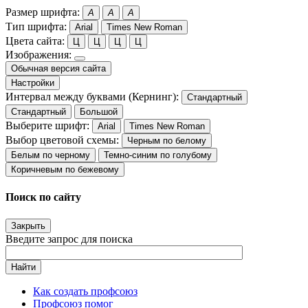
Размер шрифта:
A
A
A
Тип шрифта:
Arial
Times New Roman
Цвета сайта:
Ц
Ц
Ц
Ц
Изображения:
Обычная версия сайта
Настройки
Интервал между буквами (Кернинг):
Стандартный
Стандартный
Большой
Выберите шрифт:
Arial
Times New Roman
Выбор цветовой схемы:
Черным по белому
Белым по черному
Темно-синим по голубому
Коричневым по бежевому
Поиск по сайту
Закрыть
Введите запрос для поиска
Найти
Как создать профсоюз
Профсоюз помог