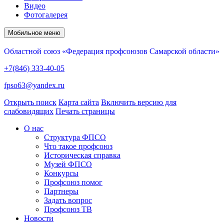
Видео
Фотогалерея
Мобильное меню
Областной союз «Федерация профсоюзов Самарской области»
+7(846) 333-40-05
fpso63@yandex.ru
Открыть поиск
Карта сайта
Включить версию для
слабовидящих
Печать страницы
О нас
Структура ФПСО
Что такое профсоюз
Историческая справка
Музей ФПСО
Конкурсы
Профсоюз помог
Партнеры
Задать вопрос
Профсоюз ТВ
Новости