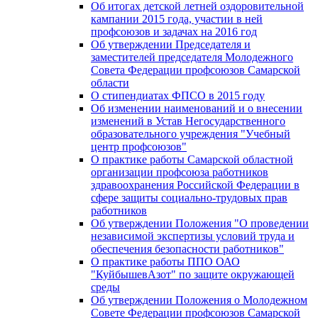
Об итогах детской летней оздоровительной
кампании 2015 года, участии в ней
профсоюзов и задачах на 2016 год
Об утверждении Председателя и
заместителей председателя Молодежного
Совета Федерации профсоюзов Самарской
области
О стипендиатах ФПСО в 2015 году
Об изменении наименований и о внесении
изменений в Устав Негосударственного
образовательного учреждения "Учебный
центр профсоюзов"
О практике работы Самарской областной
организации профсоюза работников
здравоохранения Российской Федерации в
сфере защиты социально-трудовых прав
работников
Об утверждении Положения "О проведении
независимой экспертизы условий труда и
обеспечения безопасности работников"
О практике работы ППО ОАО
"КуйбышевАзот" по защите окружающей
среды
Об утверждении Положения о Молодежном
Совете Федерации профсоюзов Самарской