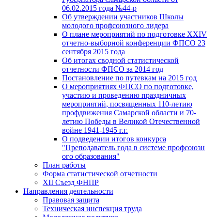
06.02.2015 года №44-р
Об утверждении участников Школы
молодого профсоюзного лидера
О плане мероприятий по подготовке XXIV
отчетно-выборной конференции ФПСО 23
сентября 2015 года
Об итогах сводной статистической
отчетности ФПСО за 2014 год
Постановление по путевкам на 2015 год
О мероприятиях ФПСО по подготовке,
участию и проведению праздничных
мероприятий, посвященных 110-летию
профдвижения Самарской области и 70-
летию Победы в Великой Отечественной
войне 1941-1945 г.г.
О подведении итогов конкурса
"Преподаватель года в системе профсоюзн
ого образования"
План работы
Форма статистической отчетности
XII Съезд ФНПР
Направления деятельности
Правовая защита
Техническая инспекция труда