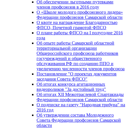
Об обеспечении льготными путевками
членов профсоюзов в 2016 году
О «Школе молодого профсоюзного лидера»
Федерации профсоюзов Самарской области
О квоте на награждение Благодарностью
ФПСО, Почетной грамотой ФПСО
О плане работы ФПСО на I полугодие 2016
года
Об опыте работы Самарской областной
территориальной организации
Общероссийского профсоюза работников
госучреждений и общественного
обслуживания РФ по созданию ППО и
увеличению численности членов профсоюза
Постановление "О проектах документов
заседания Совета ФПСО"
Об итогах конкурса агитационных
видеороликов "За достойный труд"
Об итогах XII Межотраслевой Спартакиады
Федерации профсоюзов Самарской области
О подписке на газету "Народная трибуна" на
2016 год
Об утверждении состава Молодежного
Совета Федерации профсоюзов Самарской
области