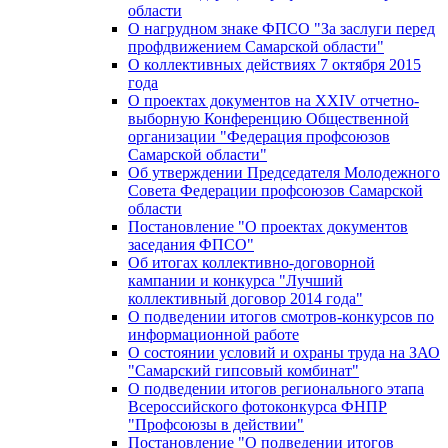
области
О нагрудном знаке ФПСО "За заслуги перед
профдвижением Самарской области"
О коллективных действиях 7 октября 2015
года
О проектах документов на XXIV отчетно-
выборную Конференцию Общественной
организации "Федерация профсоюзов
Самарской области"
Об утверждении Председателя Молодежного
Совета Федерации профсоюзов Самарской
области
Постановление "О проектах документов
заседания ФПСО"
Об итогах коллективно-договорной
кампании и конкурса "Лучший
коллективный договор 2014 года"
О подведении итогов смотров-конкурсов по
информационной работе
О состоянии условий и охраны труда на ЗАО
"Самарский гипсовый комбинат"
О подведении итогов регионального этапа
Всероссийского фотоконкурса ФНПР
"Профсоюзы в действии"
Постановление "О подведении итогов