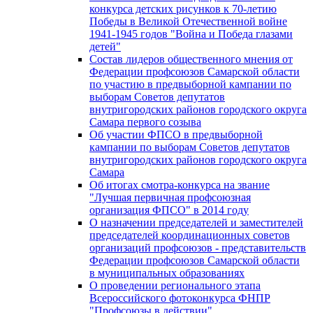
конкурса детских рисунков к 70-летию
Победы в Великой Отечественной войне
1941-1945 годов "Война и Победа глазами
детей"
Состав лидеров общественного мнения от
Федерации профсоюзов Самарской области
по участию в предвыборной кампании по
выборам Советов депутатов
внутригородских районов городского округа
Самара первого созыва
Об участии ФПСО в предвыборной
кампании по выборам Советов депутатов
внутригородских районов городского округа
Самара
Об итогах смотра-конкурса на звание
"Лучшая первичная профсоюзная
организация ФПСО" в 2014 году
О назначении председателей и заместителей
председателей координационных советов
организаций профсоюзов - представительств
Федерации профсоюзов Самарской области
в муниципальных образованиях
О проведении регионального этапа
Всероссийского фотоконкурса ФНПР
"Профсоюзы в действии"