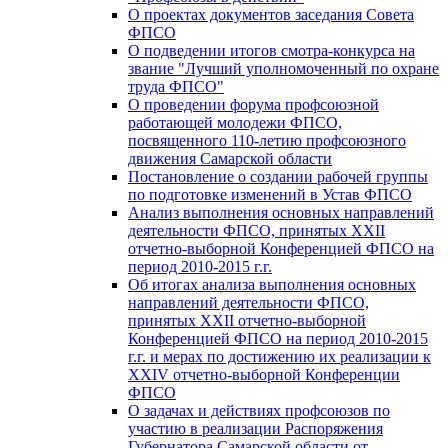
О проектах документов заседания Совета
ФПСО
О подведении итогов смотра-конкурса на
звание "Лучший уполномоченный по охране
труда ФПСО"
О проведении форума профсоюзной
работающей молодежи ФПСО,
посвященного 110-летию профсоюзного
движения Самарской области
Постановление о создании рабочей группы
по подготовке изменений в Устав ФПСО
Анализ выполнения основных направлений
деятельности ФПСО, принятых XXII
отчетно-выборной Конференцией ФПСО на
период 2010-2015 г.г.
Об итогах анализа выполнения основных
направлений деятельности ФПСО,
принятых XXII отчетно-выборной
Конференцией ФПСО на период 2010-2015
г.г. и мерах по достижению их реализации к
XXIV отчетно-выборной Конференции
ФПСО
О задачах и действиях профсоюзов по
участию в реализации Распоряжения
Губернатора Самарской области от