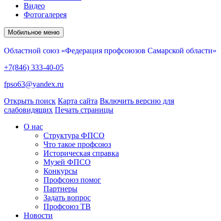
Видео
Фотогалерея
Мобильное меню
Областной союз «Федерация профсоюзов Самарской области»
+7(846) 333-40-05
fpso63@yandex.ru
Открыть поиск
Карта сайта
Включить версию для
слабовидящих
Печать страницы
О нас
Структура ФПСО
Что такое профсоюз
Историческая справка
Музей ФПСО
Конкурсы
Профсоюз помог
Партнеры
Задать вопрос
Профсоюз ТВ
Новости