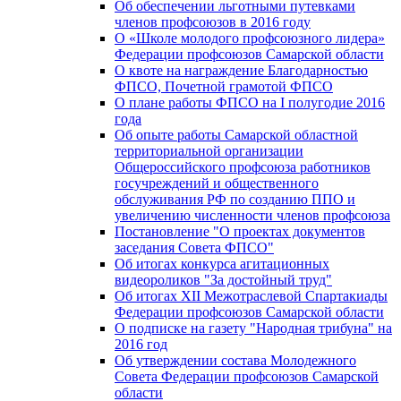
Об обеспечении льготными путевками
членов профсоюзов в 2016 году
О «Школе молодого профсоюзного лидера»
Федерации профсоюзов Самарской области
О квоте на награждение Благодарностью
ФПСО, Почетной грамотой ФПСО
О плане работы ФПСО на I полугодие 2016
года
Об опыте работы Самарской областной
территориальной организации
Общероссийского профсоюза работников
госучреждений и общественного
обслуживания РФ по созданию ППО и
увеличению численности членов профсоюза
Постановление "О проектах документов
заседания Совета ФПСО"
Об итогах конкурса агитационных
видеороликов "За достойный труд"
Об итогах XII Межотраслевой Спартакиады
Федерации профсоюзов Самарской области
О подписке на газету "Народная трибуна" на
2016 год
Об утверждении состава Молодежного
Совета Федерации профсоюзов Самарской
области