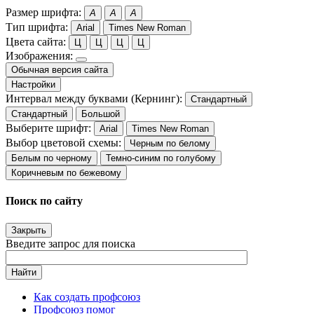
Размер шрифта:
A
A
A
Тип шрифта:
Arial
Times New Roman
Цвета сайта:
Ц
Ц
Ц
Ц
Изображения:
Обычная версия сайта
Настройки
Интервал между буквами (Кернинг):
Стандартный
Стандартный
Большой
Выберите шрифт:
Arial
Times New Roman
Выбор цветовой схемы:
Черным по белому
Белым по черному
Темно-синим по голубому
Коричневым по бежевому
Поиск по сайту
Закрыть
Введите запрос для поиска
Найти
Как создать профсоюз
Профсоюз помог