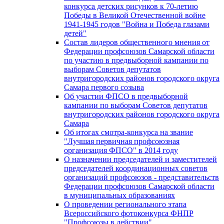
конкурса детских рисунков к 70-летию
Победы в Великой Отечественной войне
1941-1945 годов "Война и Победа глазами
детей"
Состав лидеров общественного мнения от
Федерации профсоюзов Самарской области
по участию в предвыборной кампании по
выборам Советов депутатов
внутригородских районов городского округа
Самара первого созыва
Об участии ФПСО в предвыборной
кампании по выборам Советов депутатов
внутригородских районов городского округа
Самара
Об итогах смотра-конкурса на звание
"Лучшая первичная профсоюзная
организация ФПСО" в 2014 году
О назначении председателей и заместителей
председателей координационных советов
организаций профсоюзов - представительств
Федерации профсоюзов Самарской области
в муниципальных образованиях
О проведении регионального этапа
Всероссийского фотоконкурса ФНПР
"Профсоюзы в действии"