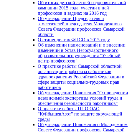
Об итогах детской летней оздоровительной
кампании 2015 года, участии в ней
профсоюзов и задачах на 2016 год
Об утверждении Председателя и
заместителей председателя Молодежного
Совета Федерации профсоюзов Самарской
области
О стипендиатах ФПСО в 2015 году
Об изменении наименований и о внесении
изменений в Устав Негосударственного
образовательного учреждения "Учебный
центр профсоюзов"
О практике работы Самарской областной
организации профсоюза работников
здравоохранения Российской Федерации в
сфере защиты социально-трудовых прав
работников
Об утверждении Положения "О проведении
независимой экспертизы условий труда и
обеспечения безопасности работников"
О практике работы ППО ОАО
"КуйбышевАзот" по защите окружающей
среды
Об утверждении Положения о Молодежном
Совете Федерации профсоюзов Самарской