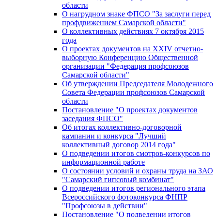
области
О нагрудном знаке ФПСО "За заслуги перед
профдвижением Самарской области"
О коллективных действиях 7 октября 2015
года
О проектах документов на XXIV отчетно-
выборную Конференцию Общественной
организации "Федерация профсоюзов
Самарской области"
Об утверждении Председателя Молодежного
Совета Федерации профсоюзов Самарской
области
Постановление "О проектах документов
заседания ФПСО"
Об итогах коллективно-договорной
кампании и конкурса "Лучший
коллективный договор 2014 года"
О подведении итогов смотров-конкурсов по
информационной работе
О состоянии условий и охраны труда на ЗАО
"Самарский гипсовый комбинат"
О подведении итогов регионального этапа
Всероссийского фотоконкурса ФНПР
"Профсоюзы в действии"
Постановление "О подведении итогов