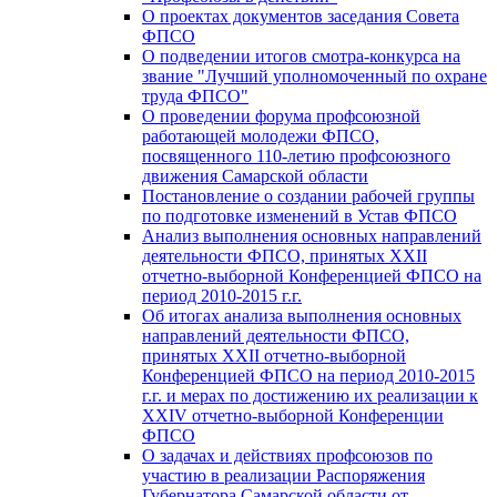
О проектах документов заседания Совета
ФПСО
О подведении итогов смотра-конкурса на
звание "Лучший уполномоченный по охране
труда ФПСО"
О проведении форума профсоюзной
работающей молодежи ФПСО,
посвященного 110-летию профсоюзного
движения Самарской области
Постановление о создании рабочей группы
по подготовке изменений в Устав ФПСО
Анализ выполнения основных направлений
деятельности ФПСО, принятых XXII
отчетно-выборной Конференцией ФПСО на
период 2010-2015 г.г.
Об итогах анализа выполнения основных
направлений деятельности ФПСО,
принятых XXII отчетно-выборной
Конференцией ФПСО на период 2010-2015
г.г. и мерах по достижению их реализации к
XXIV отчетно-выборной Конференции
ФПСО
О задачах и действиях профсоюзов по
участию в реализации Распоряжения
Губернатора Самарской области от