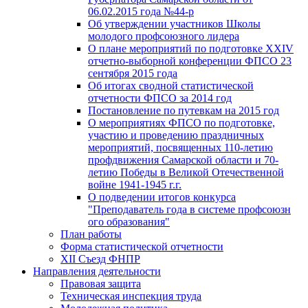
06.02.2015 года №44-р
Об утверждении участников Школы
молодого профсоюзного лидера
О плане мероприятий по подготовке XXIV
отчетно-выборной конференции ФПСО 23
сентября 2015 года
Об итогах сводной статистической
отчетности ФПСО за 2014 год
Постановление по путевкам на 2015 год
О мероприятиях ФПСО по подготовке,
участию и проведению праздничных
мероприятий, посвященных 110-летию
профдвижения Самарской области и 70-
летию Победы в Великой Отечественной
войне 1941-1945 г.г.
О подведении итогов конкурса
"Преподаватель года в системе профсоюзн
ого образования"
План работы
Форма статистической отчетности
XII Съезд ФНПР
Направления деятельности
Правовая защита
Техническая инспекция труда