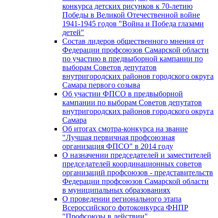
конкурса детских рисунков к 70-летию
Победы в Великой Отечественной войне
1941-1945 годов "Война и Победа глазами
детей"
Состав лидеров общественного мнения от
Федерации профсоюзов Самарской области
по участию в предвыборной кампании по
выборам Советов депутатов
внутригородских районов городского округа
Самара первого созыва
Об участии ФПСО в предвыборной
кампании по выборам Советов депутатов
внутригородских районов городского округа
Самара
Об итогах смотра-конкурса на звание
"Лучшая первичная профсоюзная
организация ФПСО" в 2014 году
О назначении председателей и заместителей
председателей координационных советов
организаций профсоюзов - представительств
Федерации профсоюзов Самарской области
в муниципальных образованиях
О проведении регионального этапа
Всероссийского фотоконкурса ФНПР
"Профсоюзы в действии"