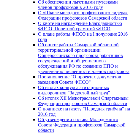
Об обеспечении льготными путевками
членов профсоюзов в 2016 году
О «Школе молодого профсоюзного лидера»
Федерации профсоюзов Самарской области
О квоте на награждение Благодарностью
ФПСО, Почетной грамотой ФПСО
О плане работы ФПСО на I полугодие 2016
года
Об опыте работы Самарской областной
территориальной организации
Общероссийского профсоюза работников
госучреждений и общественного
обслуживания РФ по созданию ППО и
увеличению численности членов профсоюза
Постановление "О проектах документов
заседания Совета ФПСО"
Об итогах конкурса агитационных
видеороликов "За достойный труд"
Об итогах XII Межотраслевой Спартакиады
Федерации профсоюзов Самарской области
О подписке на газету "Народная трибуна" на
2016 год
Об утверждении состава Молодежного
Совета Федерации профсоюзов Самарской
области