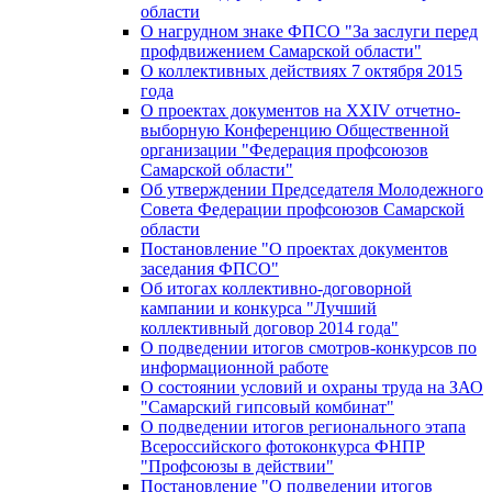
области
О нагрудном знаке ФПСО "За заслуги перед
профдвижением Самарской области"
О коллективных действиях 7 октября 2015
года
О проектах документов на XXIV отчетно-
выборную Конференцию Общественной
организации "Федерация профсоюзов
Самарской области"
Об утверждении Председателя Молодежного
Совета Федерации профсоюзов Самарской
области
Постановление "О проектах документов
заседания ФПСО"
Об итогах коллективно-договорной
кампании и конкурса "Лучший
коллективный договор 2014 года"
О подведении итогов смотров-конкурсов по
информационной работе
О состоянии условий и охраны труда на ЗАО
"Самарский гипсовый комбинат"
О подведении итогов регионального этапа
Всероссийского фотоконкурса ФНПР
"Профсоюзы в действии"
Постановление "О подведении итогов