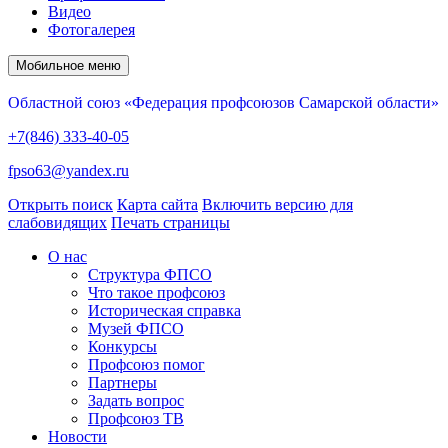
Видео
Фотогалерея
Мобильное меню
Областной союз «Федерация профсоюзов Самарской области»
+7(846) 333-40-05
fpso63@yandex.ru
Открыть поиск
Карта сайта
Включить версию для
слабовидящих
Печать страницы
О нас
Структура ФПСО
Что такое профсоюз
Историческая справка
Музей ФПСО
Конкурсы
Профсоюз помог
Партнеры
Задать вопрос
Профсоюз ТВ
Новости