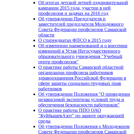
Об итогах детской летней оздоровительной
кампании 2015 года, участии в ней
профсоюзов и задачах на 2016 год
Об утверждении Председателя и
заместителей председателя Молодежного
Совета Федерации профсоюзов Самарской
области
О стипендиатах ФПСО в 2015 году
Об изменении наименований и о внесении
изменений в Устав Негосударственного
образовательного учреждения "Учебный
центр профсоюзов"
О практике работы Самарской областной
организации профсоюза работников
здравоохранения Российской Федерации в
сфере защиты социально-трудовых прав
работников
Об утверждении Положения "О проведении
независимой экспертизы условий труда и
обеспечения безопасности работников"
О практике работы ППО ОАО
"КуйбышевАзот" по защите окружающей
среды
Об утверждении Положения о Молодежном
Совете Федерации профсоюзов Самарской