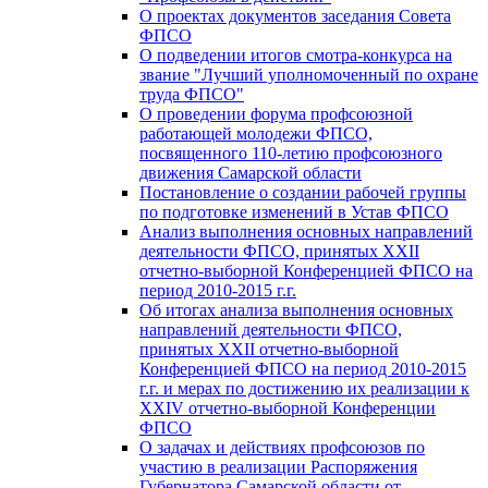
О проектах документов заседания Совета
ФПСО
О подведении итогов смотра-конкурса на
звание "Лучший уполномоченный по охране
труда ФПСО"
О проведении форума профсоюзной
работающей молодежи ФПСО,
посвященного 110-летию профсоюзного
движения Самарской области
Постановление о создании рабочей группы
по подготовке изменений в Устав ФПСО
Анализ выполнения основных направлений
деятельности ФПСО, принятых XXII
отчетно-выборной Конференцией ФПСО на
период 2010-2015 г.г.
Об итогах анализа выполнения основных
направлений деятельности ФПСО,
принятых XXII отчетно-выборной
Конференцией ФПСО на период 2010-2015
г.г. и мерах по достижению их реализации к
XXIV отчетно-выборной Конференции
ФПСО
О задачах и действиях профсоюзов по
участию в реализации Распоряжения
Губернатора Самарской области от