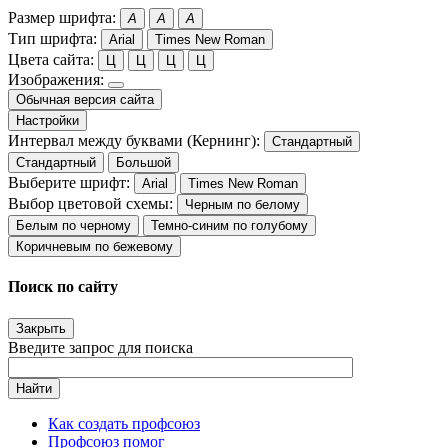
Размер шрифта:
A
A
A
Тип шрифта:
Arial
Times New Roman
Цвета сайта:
Ц
Ц
Ц
Ц
Изображения:
Обычная версия сайта
Настройки
Интервал между буквами (Кернинг):
Стандартный
Стандартный
Большой
Выберите шрифт:
Arial
Times New Roman
Выбор цветовой схемы:
Черным по белому
Белым по черному
Темно-синим по голубому
Коричневым по бежевому
Поиск по сайту
Закрыть
Введите запрос для поиска
Найти
Как создать профсоюз
Профсоюз помог