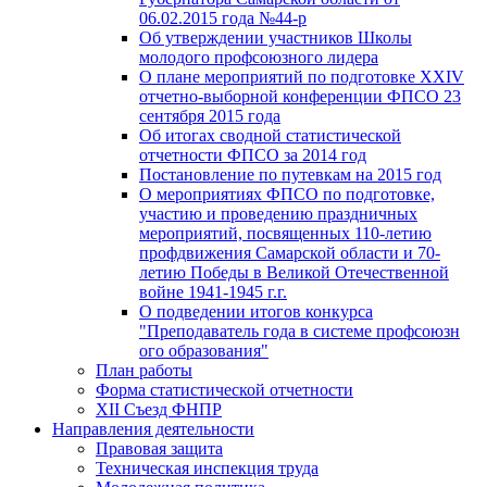
06.02.2015 года №44-р
Об утверждении участников Школы
молодого профсоюзного лидера
О плане мероприятий по подготовке XXIV
отчетно-выборной конференции ФПСО 23
сентября 2015 года
Об итогах сводной статистической
отчетности ФПСО за 2014 год
Постановление по путевкам на 2015 год
О мероприятиях ФПСО по подготовке,
участию и проведению праздничных
мероприятий, посвященных 110-летию
профдвижения Самарской области и 70-
летию Победы в Великой Отечественной
войне 1941-1945 г.г.
О подведении итогов конкурса
"Преподаватель года в системе профсоюзн
ого образования"
План работы
Форма статистической отчетности
XII Съезд ФНПР
Направления деятельности
Правовая защита
Техническая инспекция труда