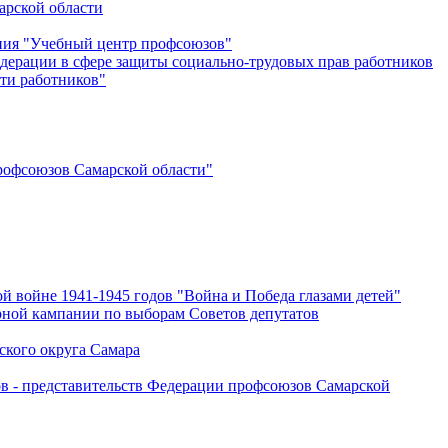
арской области
ения "Учебный центр профсоюзов"
дерации в сфере защиты социально-трудовых прав работников
ти работников"
офсоюзов Самарской области"
й войне 1941-1945 годов "Война и Победа глазами детей"
рной кампании по выборам Советов депутатов
ского округа Самара
ов - представительств Федерации профсоюзов Самарской