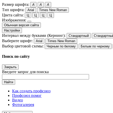
Размер шрифта:
A
A
A
Тип шрифта:
Arial
Times New Roman
Цвета сайта:
Ц
Ц
Ц
Ц
Изображения:
Обычная версия сайта
Настройки
Интервал между буквами (Кернинг):
Стандартный
Стандартны
Выберите шрифт:
Arial
Times New Roman
Выбор цветовой схемы:
Черным по белому
Белым по черному
Поиск по сайту
Закрыть
Введите запрос для поиска
Найти
Как создать профсоюз
Профсоюз помог
Видео
Фотогалерея