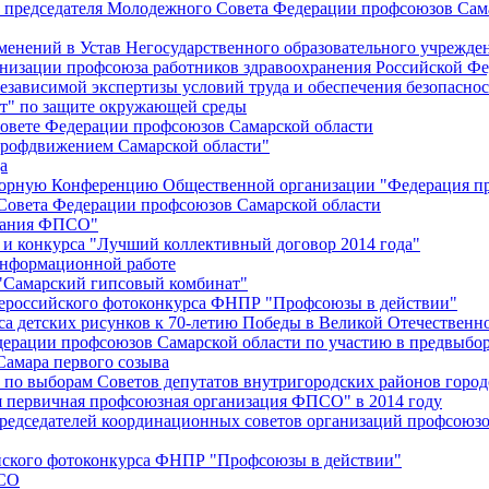
й председателя Молодежного Совета Федерации профсоюзов Сам
менений в Устав Негосударственного образовательного учрежд
анизации профсоюза работников здравоохранения Российской Фе
зависимой экспертизы условий труда и обеспечения безопаснос
" по защите окружающей среды
вете Федерации профсоюзов Самарской области
профдвижением Самарской области"
а
борную Конференцию Общественной организации "Федерация пр
Совета Федерации профсоюзов Самарской области
едания ФПСО"
 и конкурса "Лучший коллективный договор 2014 года"
информационной работе
 "Самарский гипсовый комбинат"
сероссийского фотоконкурса ФНПР "Профсоюзы в действии"
а детских рисунков к 70-летию Победы в Великой Отечественно
дерации профсоюзов Самарской области по участию в предвыбо
Самара первого созыва
о выборам Советов депутатов внутригородских районов город
ая первичная профсоюзная организация ФПСО" в 2014 году
председателей координационных советов организаций профсоюз
ийского фотоконкурса ФНПР "Профсоюзы в действии"
ПСО