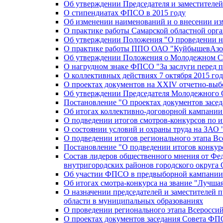
Об утверждении Председателя и заместителе
О стипендиатах ФПСО в 2015 году
Об изменении наименований и о внесении из
О практике работы Самарской областной орг
Об утверждении Положения "О проведении не
О практике работы ППО ОАО "КуйбышевАзот
Об утверждении Положения о Молодежном Со
О нагрудном знаке ФПСО "За заслуги перед 
О коллективных действиях 7 октября 2015 год
О проектах документов на XXIV отчетно-вы
Об утверждении Председателя Молодежного 
Постановление "О проектах документов зас
Об итогах коллективно-договорной кампании
О подведении итогов смотров-конкурсов по 
О состоянии условий и охраны труда на ЗАО
О подведении итогов регионального этапа В
Постановление "О подведении итогов конкурс
Состав лидеров общественного мнения от Фе
внутригородских районов городского округа 
Об участии ФПСО в предвыборной кампании п
Об итогах смотра-конкурса на звание "Лучш
О назначении председателей и заместителей 
области в муниципальных образованиях
О проведении регионального этапа Всеросс
О проектах документов заседания Совета Ф