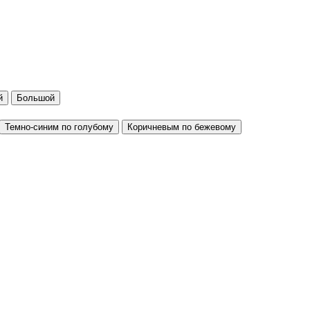
й
Большой
Темно-синим по голубому
Коричневым по бежевому