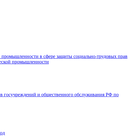
и промышленности в сфере защиты социально-трудовых прав
ической промышленности
ов госучреждений и общественного обслуживания РФ по
год