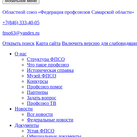
Мобильное меню
Областной союз «Федерация профсоюзов Самарской области»
+7(846) 333-40-05
fpso63@yandex.ru
Открыть поиск
Карта сайта
Включить версию для слабовидящ
О нас
Структура ФПСО
Что такое профсоюз
Историческая справка
Музей ФПСО
Конкурсы
Профсоюз помог
Партнеры
Задать вопрос
Профсоюз ТВ
Новости
Все новости
Федеральные новости
Документы
Устав ФПСО
Официальные документы