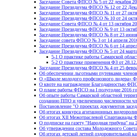
Заседание Совета ФПСО № 5 от 22 декабря 20
Заседание Президиума ФПСО № 12 от 22 Дека
Заседание Президиума ФПСО № 11 от 27 октя
Заседание Президиума ФПСО № 10 от 24 октя
Заседание Совета ФПСО № 4 от 13 октября 20
Заседание Президиума ФПСО № 9 от 13 октяб
Заседание Президиума ФПСО № 8 от 23 июня 
Заседание совета ФПСО № 3 от 14 апреля 201
Заседание Президиума ФПСО № 6 от 14 апрел
Заседание Президиума ФПСО № 5 от 24 марта
5-1 О практике работы Самарской обла
5-2 О практике применения ФЗ от 28.12
Заседание Президиума ФПСО № 4 от 25 февра
Об обеспечении льготными путевками членов
О «Школе молодого профсоюзного лидера» Ф
О квоте на награждение Благодарностью Ф
О плане работы ФПСО на I полугодие 2016 г
Об опыте работы Самарской областной терри
созданию ППО и увеличению численности чл
Постановление "О проектах документов зас
Об итогах конкурса агитационных видеоролик
Об итогах XII Межотраслевой Спартакиады 
О подписке на газету "Народная трибуна" на 
Об утверждении состава Молодежного Совет
Об итогах детской летней оздоровительной ка