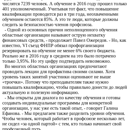
числятся 7239 человек. А обучение в 2016 году прошел только
401 уполномоченный. Учитывая тот факт, что повышение
квалификации проводится раз в три года, неохваченными
обучением остаются 85%. А это те люди, которые должны
следить за безопасностью членов профсоюза.
- Одной из основных причин неполноценного обучения
областные организации называют острую нехватку
финансовых средств, - продолжает Павел Ожередов. - Но, как
известно, VI съезд ФНПР обязал профорганизации
резервировать на обучение не менее 6% своего бюджета.
Реально же в 2016 году в среднем на это было потрачено
только 3,95%. Но эту цифру подтвердить невозможно.
Во многих областных организациях предпочитают
проводить лекции для профактива своими силами. Хотя
уровень таких занятий участники оценивают не выше
«троечки». Потому что преподавателям также нужно
повышать квалификацию, чтобы правильно донести до людей
актуальную и полезную информацию.
- Мы открыты для диалога по качеству обу­чения и готовы
создавать индивидуальные программы для конкретной
организации, у нас уже есть такой опыт, - говорит Галина
Ефанова. - Мы предлагаем также разделить уровни обучения.
Чтобы человек, который работает в профсоюзе несколько лет,
не сидел «за одной партой» с тем, кто только начинает свой
профсоюзный путь.