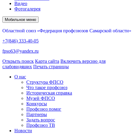
Видео
Фотогалерея
Мобильное меню
Областной союз «Федерация профсоюзов Самарской области»
+7(846) 333-40-05
fpso63@yandex.ru
Открыть поиск
Карта сайта
Включить версию для
слабовидящих
Печать страницы
О нас
Структура ФПСО
Что такое профсоюз
Историческая справка
Музей ФПСО
Конкурсы
Профсоюз помог
Партнеры
Задать вопрос
Профсоюз ТВ
Новости