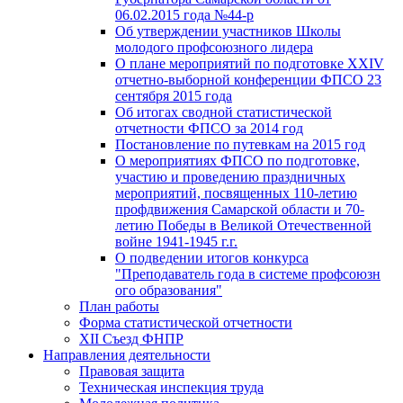
06.02.2015 года №44-р
Об утверждении участников Школы
молодого профсоюзного лидера
О плане мероприятий по подготовке XXIV
отчетно-выборной конференции ФПСО 23
сентября 2015 года
Об итогах сводной статистической
отчетности ФПСО за 2014 год
Постановление по путевкам на 2015 год
О мероприятиях ФПСО по подготовке,
участию и проведению праздничных
мероприятий, посвященных 110-летию
профдвижения Самарской области и 70-
летию Победы в Великой Отечественной
войне 1941-1945 г.г.
О подведении итогов конкурса
"Преподаватель года в системе профсоюзн
ого образования"
План работы
Форма статистической отчетности
XII Съезд ФНПР
Направления деятельности
Правовая защита
Техническая инспекция труда