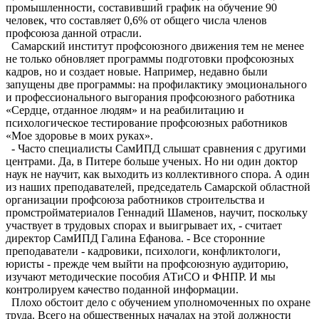
промышленности, составивший график на обучение 90
человек, что составляет 0,6% от общего числа членов
профсоюза данной отрасли.
Самарский институт профсоюзного движения тем не менее
не только обновляет программы подготовки профсоюзных
кадров, но и создает новые. Например, недавно были
запущены две программы: на профилактику эмоционального
и профессионального выгорания профсоюзного работника
«Сердце, отданное людям» и на реабилитацию и
психологическое тестирование профсоюзных работников
«Мое здоровье в моих руках».
- Часто специалисты СамИПД слышат сравнения с другими
центрами. Да, в Питере больше ученых. Но ни один доктор
наук не научит, как выходить из коллективного спора. А один
из наших преподавателей, председатель Самарской областной
организации профсоюза работников строительства и
промстройматериалов Геннадий Шаменов, научит, поскольку
участвует в трудовых спорах и выигрывает их, - считает
директор СамИПД Галина Ефанова. - Все сторонние
преподаватели - кадровики, психологи, конфликтологи,
юристы - прежде чем выйти на профсоюзную аудиторию,
изучают методические пособия АТиСО и ФНПР. И мы
контролируем качество поданной информации.
Плохо обстоит дело с обучением уполномоченных по охране
труда. Всего на общественных началах на этой должности