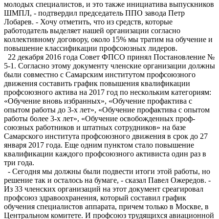
молодых специалистов, и это также инициатива выпускников
ШМПЛ, - подтвердил председатель ППО завода Петр
Лобарев. - Хочу отметить, что из средств, которые
работодатель выделяет нашей организации согласно
коллективному договору, около 15% мы тратим на обучение и
повышение классификации профсоюзных лидеров.
22 декабря 2016 года Совет ФПСО принял Постановление №
5-1. Согласно этому документу членские организации должны
были совместно с Самарским институтом профсоюзного
движения составить график повышения квалификации
профсоюзного актива на 2017 год по нескольким категориям:
«Обучение вновь избранных», «Обучение проф­актива с
опытом работы до 3-х лет», «Обучение профактива с опытом
работы более 3-х лет», «Обучение освобожденных проф­
союзных работников и штатных сотрудников» на базе
Самарского института профсоюзного движения в срок до 27
января 2017 года. Еще одним пунктом стало повышение
квалификации каждого профсоюзного активиста один раз в
три года.
- Сегодня мы должны были подвести итоги этой работы, но
решение так и осталось на бумаге, - сказал Павел Ожередов. -
Из 33 членских организаций на этот документ среагировал
профсоюз здравоохранения, который составил график
обучения специалистов аппарата, причем только в Москве, в
Центральном комитете. И профсоюз трудящихся авиационной