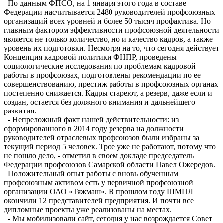
По данным ФПСО, на 1 января этого года в составе
Федерации насчитывается 2480 руководителей профсоюзных
организаций всех уровней и более 50 тысяч профактива. Но
главным фактором эффективности проф­союзной деятельности
является не только количество, но и качество кадров, а также
уровень их подготовки. Несмотря на то, что сегодня действует
Концепция кадровой политики ФНПР, проведены
социологические исследования по проблемам кадровой
работы в профсоюзах, подготовлены рекомендации по ее
совершенствованию, престиж работы в профсоюзных органах
постепенно снижается. Кадры стареют, а резерв, даже если и
создан, остается без должного внимания и дальнейшего
развития.
- Непреложный факт нашей действительности: из
сформированного в 2014 году резерва на должности
руководителей отраслевых профсоюзов были избраны за
текущий период 5 человек. Трое уже не работают, потому что
не пошло дело, - отметил в своем докладе председатель
Федерации профсоюзов Самарской области Павел Ожередов.
Положительный опыт работы с вновь обу­ченным
профсоюзным активом есть у первичной профсоюзной
организации ОАО «Тяжмаш». В прошлом году ШМПЛ
окончили 12 представителей предприятия. И почти все
дипломные проекты уже реализованы на местах.
- Мы мобилизовали сайт, сегодня у нас возрождается Совет