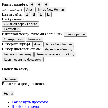
Размер шрифта:
A
A
A
Тип шрифта:
Arial
Times New Roman
Цвета сайта:
Ц
Ц
Ц
Ц
Изображения:
Обычная версия сайта
Настройки
Интервал между буквами (Кернинг):
Стандартный
Стандартный
Большой
Выберите шрифт:
Arial
Times New Roman
Выбор цветовой схемы:
Черным по белому
Белым по черному
Темно-синим по голубому
Коричневым по бежевому
Поиск по сайту
Закрыть
Введите запрос для поиска
Найти
Как создать профсоюз
Профсоюз помог