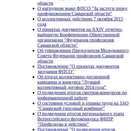
области
О нагрудном знаке ФПСО "За заслуги перед
профдвижением Самарской области"
О коллективных действиях 7 октября 2015
года
О проектах документов на XXIV отчетно-
выборную Конференцию Общественной
организации "Федерация профсоюзов
Самарской области"
Об утверждении Председателя Молодежного
Совета Федерации профсоюзов Самарской
области
Постановление "О проектах документов
заседания ФПСО"
Об итогах коллективно-договорной
кампании и конкурса "Лучший
коллективный договор 2014 года"
О подведении итогов смотров-конкурсов по
информационной работе
О состоянии условий и охраны труда на ЗАО
"Самарский гипсовый комбинат"
О подведении итогов регионального этапа
Всероссийского фотоконкурса ФНПР
"Профсоюзы в действии"
Постановление "О подведении итогов