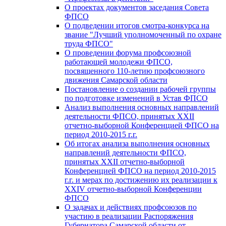
О проектах документов заседания Совета
ФПСО
О подведении итогов смотра-конкурса на
звание "Лучший уполномоченный по охране
труда ФПСО"
О проведении форума профсоюзной
работающей молодежи ФПСО,
посвященного 110-летию профсоюзного
движения Самарской области
Постановление о создании рабочей группы
по подготовке изменений в Устав ФПСО
Анализ выполнения основных направлений
деятельности ФПСО, принятых XXII
отчетно-выборной Конференцией ФПСО на
период 2010-2015 г.г.
Об итогах анализа выполнения основных
направлений деятельности ФПСО,
принятых XXII отчетно-выборной
Конференцией ФПСО на период 2010-2015
г.г. и мерах по достижению их реализации к
XXIV отчетно-выборной Конференции
ФПСО
О задачах и действиях профсоюзов по
участию в реализации Распоряжения
Губернатора Самарской области от