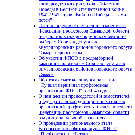
конкурса детских рисунков к 70-летию
Победы в Великой Отечественной войне
1941-1945 годов "Война и Победа глазами
детей"
Состав лидеров общественного мнения от
Федерации профсоюзов Самарской области
по участию в предвыборной кампании по
выборам Советов депутатов
внутригородских районов городского округа
Самара первого созыва
Об участии ФПСО в предвыборной
кампании по выборам Советов депутатов
внутригородских районов городского округа
Самара
Об итогах смотра-конкурса на звание
"Лучшая первичная профсоюзная
организация ФПСО" в 2014 году
О назначении председателей и заместителей
председателей координационных советов
организаций профсоюзов - представительств
Федерации профсоюзов Самарской области
в муниципальных образованиях
О проведении регионального этапа
Всероссийского фотоконкурса ФНПР
"Профсоюзы в действии"