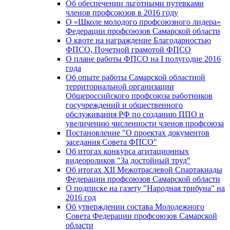
Об обеспечении льготными путевками
членов профсоюзов в 2016 году
О «Школе молодого профсоюзного лидера»
Федерации профсоюзов Самарской области
О квоте на награждение Благодарностью
ФПСО, Почетной грамотой ФПСО
О плане работы ФПСО на I полугодие 2016
года
Об опыте работы Самарской областной
территориальной организации
Общероссийского профсоюза работников
госучреждений и общественного
обслуживания РФ по созданию ППО и
увеличению численности членов профсоюза
Постановление "О проектах документов
заседания Совета ФПСО"
Об итогах конкурса агитационных
видеороликов "За достойный труд"
Об итогах XII Межотраслевой Спартакиады
Федерации профсоюзов Самарской области
О подписке на газету "Народная трибуна" на
2016 год
Об утверждении состава Молодежного
Совета Федерации профсоюзов Самарской
области