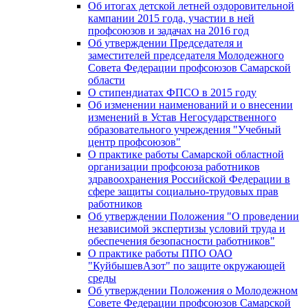
Об итогах детской летней оздоровительной
кампании 2015 года, участии в ней
профсоюзов и задачах на 2016 год
Об утверждении Председателя и
заместителей председателя Молодежного
Совета Федерации профсоюзов Самарской
области
О стипендиатах ФПСО в 2015 году
Об изменении наименований и о внесении
изменений в Устав Негосударственного
образовательного учреждения "Учебный
центр профсоюзов"
О практике работы Самарской областной
организации профсоюза работников
здравоохранения Российской Федерации в
сфере защиты социально-трудовых прав
работников
Об утверждении Положения "О проведении
независимой экспертизы условий труда и
обеспечения безопасности работников"
О практике работы ППО ОАО
"КуйбышевАзот" по защите окружающей
среды
Об утверждении Положения о Молодежном
Совете Федерации профсоюзов Самарской