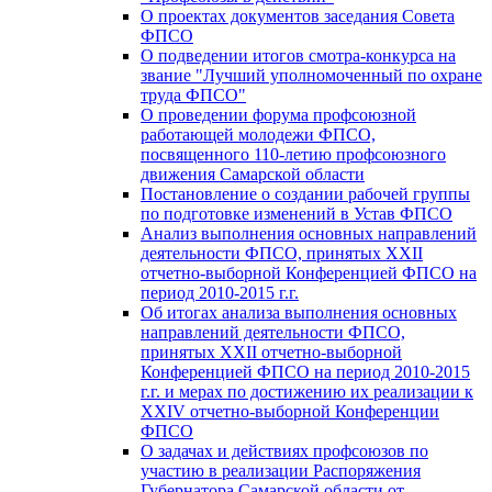
О проектах документов заседания Совета
ФПСО
О подведении итогов смотра-конкурса на
звание "Лучший уполномоченный по охране
труда ФПСО"
О проведении форума профсоюзной
работающей молодежи ФПСО,
посвященного 110-летию профсоюзного
движения Самарской области
Постановление о создании рабочей группы
по подготовке изменений в Устав ФПСО
Анализ выполнения основных направлений
деятельности ФПСО, принятых XXII
отчетно-выборной Конференцией ФПСО на
период 2010-2015 г.г.
Об итогах анализа выполнения основных
направлений деятельности ФПСО,
принятых XXII отчетно-выборной
Конференцией ФПСО на период 2010-2015
г.г. и мерах по достижению их реализации к
XXIV отчетно-выборной Конференции
ФПСО
О задачах и действиях профсоюзов по
участию в реализации Распоряжения
Губернатора Самарской области от