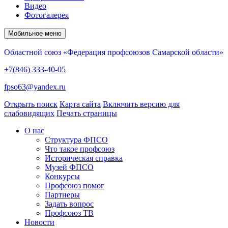
Видео
Фотогалерея
Мобильное меню
Областной союз «Федерация профсоюзов Самарской области»
+7(846) 333-40-05
fpso63@yandex.ru
Открыть поиск
Карта сайта
Включить версию для
слабовидящих
Печать страницы
О нас
Структура ФПСО
Что такое профсоюз
Историческая справка
Музей ФПСО
Конкурсы
Профсоюз помог
Партнеры
Задать вопрос
Профсоюз ТВ
Новости