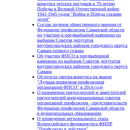
конкурса детских рисунков к 70-летию
Победы в Великой Отечественной войне
1941-1945 годов "Война и Победа глазами
детей"
Состав лидеров общественного мнения от
Федерации профсоюзов Самарской области
по участию в предвыборной кампании по
выборам Советов депутатов
внутригородских районов городского округа
Самара первого созыва
Об участии ФПСО в предвыборной
кампании по выборам Советов депутатов
внутригородских районов городского округа
Самара
Об итогах смотра-конкурса на звание
"Лучшая первичная профсоюзная
организация ФПСО" в 2014 году
О назначении председателей и заместителей
председателей координационных советов
организаций профсоюзов - представительств
Федерации профсоюзов Самарской области
в муниципальных образованиях
О проведении регионального этапа
Всероссийского фотоконкурса ФНПР
"Профсоюзы в действии"