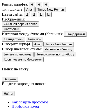
Размер шрифта:
A
A
A
Тип шрифта:
Arial
Times New Roman
Цвета сайта:
Ц
Ц
Ц
Ц
Изображения:
Обычная версия сайта
Настройки
Интервал между буквами (Кернинг):
Стандартный
Стандартный
Большой
Выберите шрифт:
Arial
Times New Roman
Выбор цветовой схемы:
Черным по белому
Белым по черному
Темно-синим по голубому
Коричневым по бежевому
Поиск по сайту
Закрыть
Введите запрос для поиска
Найти
Как создать профсоюз
Профсоюз помог