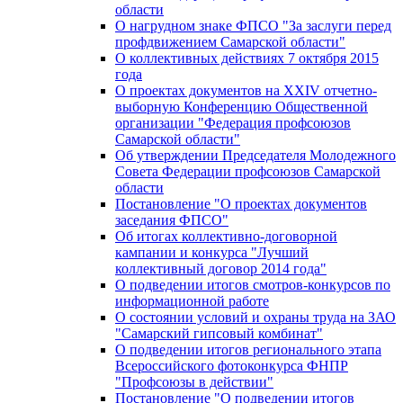
области
О нагрудном знаке ФПСО "За заслуги перед
профдвижением Самарской области"
О коллективных действиях 7 октября 2015
года
О проектах документов на XXIV отчетно-
выборную Конференцию Общественной
организации "Федерация профсоюзов
Самарской области"
Об утверждении Председателя Молодежного
Совета Федерации профсоюзов Самарской
области
Постановление "О проектах документов
заседания ФПСО"
Об итогах коллективно-договорной
кампании и конкурса "Лучший
коллективный договор 2014 года"
О подведении итогов смотров-конкурсов по
информационной работе
О состоянии условий и охраны труда на ЗАО
"Самарский гипсовый комбинат"
О подведении итогов регионального этапа
Всероссийского фотоконкурса ФНПР
"Профсоюзы в действии"
Постановление "О подведении итогов