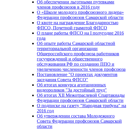
Об обеспечении льготными путевками
членов профсоюзов в 2016 году
О «Школе молодого профсоюзного лидера»
Федерации профсоюзов Самарской области
О квоте на награждение Благодарностью
ФПСО, Почетной грамотой ФПСО
О плане работы ФПСО на I полугодие 2016
года
Об опыте работы Самарской областной
территориальной организации
Общероссийского профсоюза работников
госучреждений и общественного
обслуживания РФ по созданию ППО и
увеличению численности членов профсоюза
Постановление "О проектах документов
заседания Совета ФПСО"
Об итогах конкурса агитационных
видеороликов "За достойный труд"
Об итогах XII Межотраслевой Спартакиады
Федерации профсоюзов Самарской области
О подписке на газету "Народная трибуна" на
2016 год
Об утверждении состава Молодежного
Совета Федерации профсоюзов Самарской
области