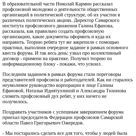
В образовательной части Николай Кармин рассказал
профсоюзной молодежи о деятельности общественных
организаций в политической структуре, об их участии в
различных политических акциях. Директор Самарского
института профсоюзного движения Галина Ефанова,
рассказала, как правильно создать профсоюзную
организацию, какие документы оформить и куда их
направить. Теорию ребята тут же закрепили с помощью
практики, выполнив очередное задание в рамках основного
квеста форума. И так весь день: узнал про коллективный
договор - примени на практике. Получил теорию по
информационному блоку - покажи, что усвоил.
Последним заданием в рамках форума стали переговоры
представителей профсоюза и работодателей. Как ни старалось
неумолимое руководство корпорации в лице Галины
Ефановой, Натальи Идиятуллиной и Александра Тихонова
сломить профсоюзный дух ребят, у них ничего не
получилось.
Поздравить участников с успешным завершением форума
приехал председатель Федерации профсоюзов Самарской
области Павел Григорьевич Ожередов.
- Мы постарались сделать все для того, чтобы у людей была