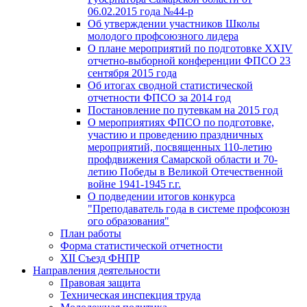
06.02.2015 года №44-р
Об утверждении участников Школы
молодого профсоюзного лидера
О плане мероприятий по подготовке XXIV
отчетно-выборной конференции ФПСО 23
сентября 2015 года
Об итогах сводной статистической
отчетности ФПСО за 2014 год
Постановление по путевкам на 2015 год
О мероприятиях ФПСО по подготовке,
участию и проведению праздничных
мероприятий, посвященных 110-летию
профдвижения Самарской области и 70-
летию Победы в Великой Отечественной
войне 1941-1945 г.г.
О подведении итогов конкурса
"Преподаватель года в системе профсоюзн
ого образования"
План работы
Форма статистической отчетности
XII Съезд ФНПР
Направления деятельности
Правовая защита
Техническая инспекция труда