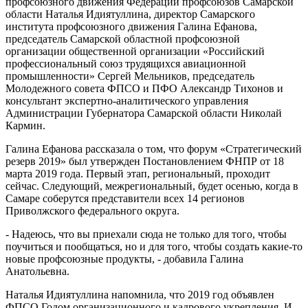
профсоюзного движения Федерации профсоюзов Самарской
области Наталья Идиятуллина, директор Самарского
института профсоюзного движения Галина Ефанова,
председатель Самарской областной профсоюзной
организации общественной организации «Российский
профессиональный союз трудящихся авиационной
промышленности» Сергей Мельников, председатель
Молодежного совета ФПСО и ПФО Александр Тихонов и
консультант экспертно-аналитического управления
Администрации Губернатора Самарской области Николай
Кармин.
Галина Ефанова рассказала о том, что форум «Стратегический
резерв 2019» был утвержден Постановлением ФНПР от 18
марта 2019 года. Первый этап, региональный, проходит
сейчас. Следующий, межрегиональный, будет осенью, когда в
Самаре соберутся представители всех 14 регионов
Приволжского федерального округа.
- Надеюсь, что вы приехали сюда не только для того, чтобы
поучиться и пообщаться, но и для того, чтобы создать какие-то
новые профсоюзные продукты, - добавила Галина
Анатольевна.
Наталья Идиятуллина напомнила, что 2019 год объявлен
ФПСО Годом организационного и кадрового укрепления. И