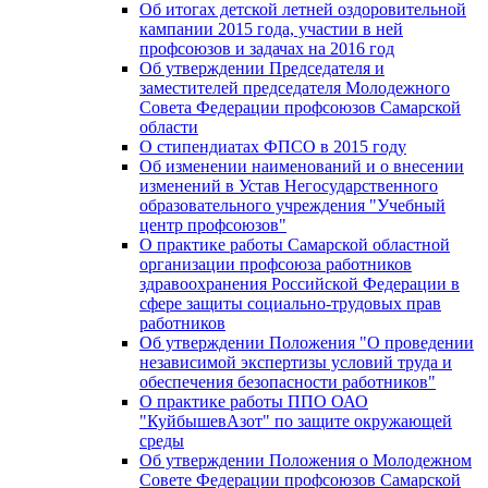
Об итогах детской летней оздоровительной
кампании 2015 года, участии в ней
профсоюзов и задачах на 2016 год
Об утверждении Председателя и
заместителей председателя Молодежного
Совета Федерации профсоюзов Самарской
области
О стипендиатах ФПСО в 2015 году
Об изменении наименований и о внесении
изменений в Устав Негосударственного
образовательного учреждения "Учебный
центр профсоюзов"
О практике работы Самарской областной
организации профсоюза работников
здравоохранения Российской Федерации в
сфере защиты социально-трудовых прав
работников
Об утверждении Положения "О проведении
независимой экспертизы условий труда и
обеспечения безопасности работников"
О практике работы ППО ОАО
"КуйбышевАзот" по защите окружающей
среды
Об утверждении Положения о Молодежном
Совете Федерации профсоюзов Самарской