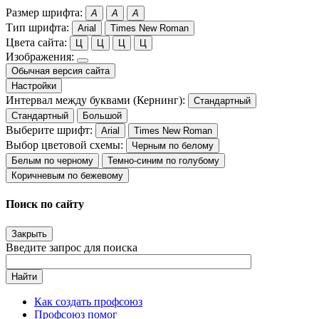
Размер шрифта:
A
A
A
Тип шрифта:
Arial
Times New Roman
Цвета сайта:
Ц
Ц
Ц
Ц
Изображения:
Обычная версия сайта
Настройки
Интервал между буквами (Кернинг):
Стандартный
Стандартный
Большой
Выберите шрифт:
Arial
Times New Roman
Выбор цветовой схемы:
Черным по белому
Белым по черному
Темно-синим по голубому
Коричневым по бежевому
Поиск по сайту
Закрыть
Введите запрос для поиска
Найти
Как создать профсоюз
Профсоюз помог