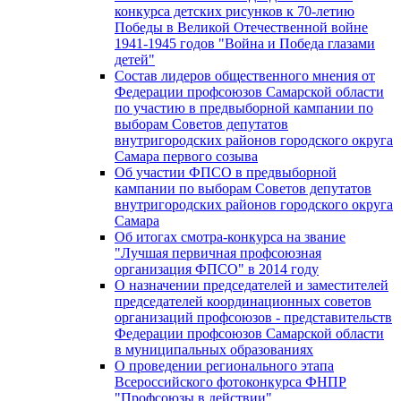
конкурса детских рисунков к 70-летию
Победы в Великой Отечественной войне
1941-1945 годов "Война и Победа глазами
детей"
Состав лидеров общественного мнения от
Федерации профсоюзов Самарской области
по участию в предвыборной кампании по
выборам Советов депутатов
внутригородских районов городского округа
Самара первого созыва
Об участии ФПСО в предвыборной
кампании по выборам Советов депутатов
внутригородских районов городского округа
Самара
Об итогах смотра-конкурса на звание
"Лучшая первичная профсоюзная
организация ФПСО" в 2014 году
О назначении председателей и заместителей
председателей координационных советов
организаций профсоюзов - представительств
Федерации профсоюзов Самарской области
в муниципальных образованиях
О проведении регионального этапа
Всероссийского фотоконкурса ФНПР
"Профсоюзы в действии"