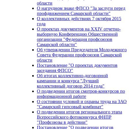
области
О нагрудном знаке ФПСО "За заслуги перед
профдвижением Самарской области"
О коллективных действиях 7 октября 2015
года
О проектах документов на XXIV отчетно-
выборную Конференцию Общественной
организации "Федерация профсоюзов
Самарской области"
Об утверждении Председателя Молодежного
Совета Федерации профсоюзов Самарской
области
Постановление "О проектах документов
заседания ФПСО"
Об итогах коллективно-договорной
кампании и конкурса "Лучший
коллективный договор 2014 года"
О подведении итогов смотров-конкурсов по
информационной работе
О состоянии условий и охраны труда на ЗАО
"Самарский гипсовый комбинат"
О подведении итогов регионального этапа
Всероссийского фотоконкурса ФНПР
"Профсоюзы в действии"
Постановление "О подведении итогов