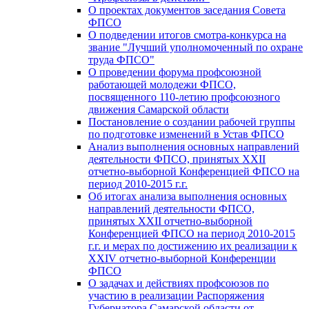
О проектах документов заседания Совета
ФПСО
О подведении итогов смотра-конкурса на
звание "Лучший уполномоченный по охране
труда ФПСО"
О проведении форума профсоюзной
работающей молодежи ФПСО,
посвященного 110-летию профсоюзного
движения Самарской области
Постановление о создании рабочей группы
по подготовке изменений в Устав ФПСО
Анализ выполнения основных направлений
деятельности ФПСО, принятых XXII
отчетно-выборной Конференцией ФПСО на
период 2010-2015 г.г.
Об итогах анализа выполнения основных
направлений деятельности ФПСО,
принятых XXII отчетно-выборной
Конференцией ФПСО на период 2010-2015
г.г. и мерах по достижению их реализации к
XXIV отчетно-выборной Конференции
ФПСО
О задачах и действиях профсоюзов по
участию в реализации Распоряжения
Губернатора Самарской области от