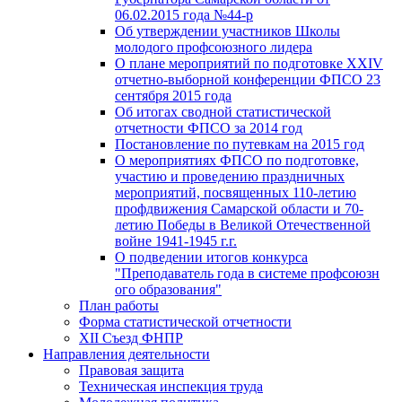
06.02.2015 года №44-р
Об утверждении участников Школы
молодого профсоюзного лидера
О плане мероприятий по подготовке XXIV
отчетно-выборной конференции ФПСО 23
сентября 2015 года
Об итогах сводной статистической
отчетности ФПСО за 2014 год
Постановление по путевкам на 2015 год
О мероприятиях ФПСО по подготовке,
участию и проведению праздничных
мероприятий, посвященных 110-летию
профдвижения Самарской области и 70-
летию Победы в Великой Отечественной
войне 1941-1945 г.г.
О подведении итогов конкурса
"Преподаватель года в системе профсоюзн
ого образования"
План работы
Форма статистической отчетности
XII Съезд ФНПР
Направления деятельности
Правовая защита
Техническая инспекция труда