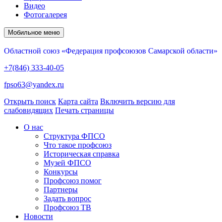
Видео
Фотогалерея
Мобильное меню
Областной союз «Федерация профсоюзов Самарской области»
+7(846) 333-40-05
fpso63@yandex.ru
Открыть поиск
Карта сайта
Включить версию для
слабовидящих
Печать страницы
О нас
Структура ФПСО
Что такое профсоюз
Историческая справка
Музей ФПСО
Конкурсы
Профсоюз помог
Партнеры
Задать вопрос
Профсоюз ТВ
Новости