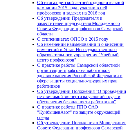
Об итогах детской летней оздоровительной
кампании 2015 года, участии в ней
профсоюзов и задачах на 2016 год
Об утверждении Председателя и
заместителей председателя Молодежного
Совета Федерации профсоюзов Самарской
области
О стипендиатах ФПСО в 2015 году
Об изменении наименований и о внесении
изменений в Устав Негосударственного
образовательного учреждения "Учебный
центр профсоюзов"
О практике работы Самарской областной
организации профсоюза работников
здравоохранения Российской Федерации в
сфере защиты социально-трудовых прав
работников
Об утверждении Положения "О проведении
независимой экспертизы условий труда и
обеспечения безопасности работников"
О практике работы ППО ОАО
"КуйбышевАзот" по защите окружающей
среды
Об утверждении Положения о Молодежном
Совете Федерации профсоюзов Самарской