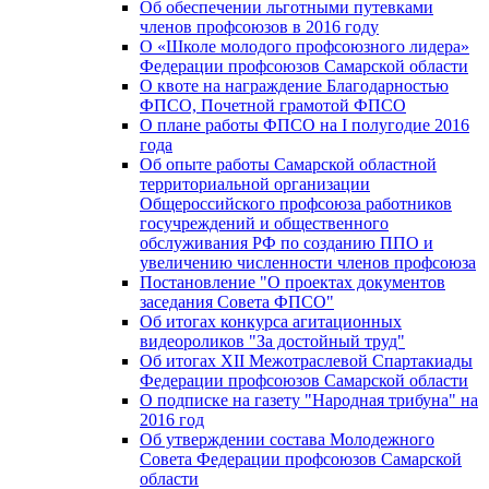
Об обеспечении льготными путевками
членов профсоюзов в 2016 году
О «Школе молодого профсоюзного лидера»
Федерации профсоюзов Самарской области
О квоте на награждение Благодарностью
ФПСО, Почетной грамотой ФПСО
О плане работы ФПСО на I полугодие 2016
года
Об опыте работы Самарской областной
территориальной организации
Общероссийского профсоюза работников
госучреждений и общественного
обслуживания РФ по созданию ППО и
увеличению численности членов профсоюза
Постановление "О проектах документов
заседания Совета ФПСО"
Об итогах конкурса агитационных
видеороликов "За достойный труд"
Об итогах XII Межотраслевой Спартакиады
Федерации профсоюзов Самарской области
О подписке на газету "Народная трибуна" на
2016 год
Об утверждении состава Молодежного
Совета Федерации профсоюзов Самарской
области