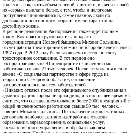
коллеги, - сократить объем теневой занятости, вывести людей
из «серых» выплат в белые, с тем, чтобы и налоговые
поступления пополнялись и, самое главное, люди по
достижении пенсионного возраста имели гарантии на
достойную жизнь.
В регионе реализация Распоряжения также идет полным
ходом. Как пояснил руководитель аппарата
горадминистрации Новокуйбышевска Михаил Солынин,
отсчет работы трехсторонних комиссий в городе ведется еще с
1997 года. В 2012 году было заключено шестое по счету
трехстороннее соглашение. В тот период оно
распространялось на 91 предприятие с численностью
работников свыше 21 тыс. человек. После вступления в силу
закона «О социальном партнерстве в сфере труда на
территории Самарской области», соглашение
распространилось на всех работодателей.
- Никаких отказов после его официального опубликования в
администрацию города не приходило, и в настоящее время мы
считаем, что соглашением охвачено более 2000 предприятий с
общей численностью работников свыше 50 тыс. человек, -
говорит Михаил Солынин. - По заключению коллективных
договоров наиболее активно идет работа в отрасли
образования, здравоохранения, социальных услуг,
государственного управления, в обрабатывающем
производстве. Проблемы, с которыми мы сталкиваемся, - это