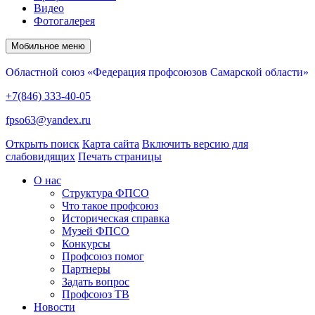
Видео
Фотогалерея
Мобильное меню
Областной союз «Федерация профсоюзов Самарской области»
+7(846) 333-40-05
fpso63@yandex.ru
Открыть поиск
Карта сайта
Включить версию для
слабовидящих
Печать страницы
О нас
Структура ФПСО
Что такое профсоюз
Историческая справка
Музей ФПСО
Конкурсы
Профсоюз помог
Партнеры
Задать вопрос
Профсоюз ТВ
Новости