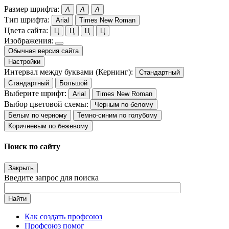
Размер шрифта:
A
A
A
Тип шрифта:
Arial
Times New Roman
Цвета сайта:
Ц
Ц
Ц
Ц
Изображения:
Обычная версия сайта
Настройки
Интервал между буквами (Кернинг):
Стандартный
Стандартный
Большой
Выберите шрифт:
Arial
Times New Roman
Выбор цветовой схемы:
Черным по белому
Белым по черному
Темно-синим по голубому
Коричневым по бежевому
Поиск по сайту
Закрыть
Введите запрос для поиска
Найти
Как создать профсоюз
Профсоюз помог