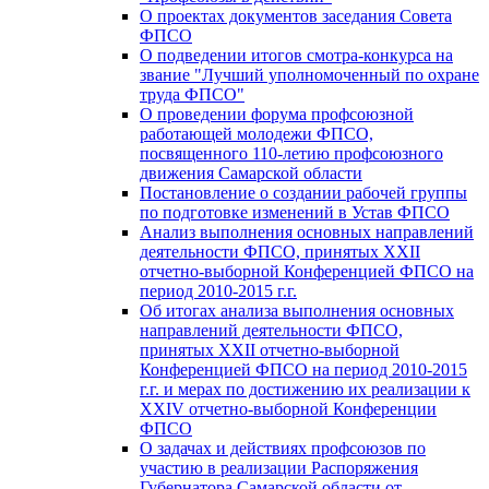
О проектах документов заседания Совета
ФПСО
О подведении итогов смотра-конкурса на
звание "Лучший уполномоченный по охране
труда ФПСО"
О проведении форума профсоюзной
работающей молодежи ФПСО,
посвященного 110-летию профсоюзного
движения Самарской области
Постановление о создании рабочей группы
по подготовке изменений в Устав ФПСО
Анализ выполнения основных направлений
деятельности ФПСО, принятых XXII
отчетно-выборной Конференцией ФПСО на
период 2010-2015 г.г.
Об итогах анализа выполнения основных
направлений деятельности ФПСО,
принятых XXII отчетно-выборной
Конференцией ФПСО на период 2010-2015
г.г. и мерах по достижению их реализации к
XXIV отчетно-выборной Конференции
ФПСО
О задачах и действиях профсоюзов по
участию в реализации Распоряжения
Губернатора Самарской области от