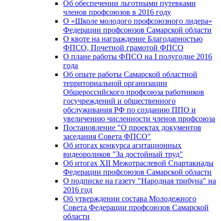
Об обеспечении льготными путевками
членов профсоюзов в 2016 году
О «Школе молодого профсоюзного лидера»
Федерации профсоюзов Самарской области
О квоте на награждение Благодарностью
ФПСО, Почетной грамотой ФПСО
О плане работы ФПСО на I полугодие 2016
года
Об опыте работы Самарской областной
территориальной организации
Общероссийского профсоюза работников
госучреждений и общественного
обслуживания РФ по созданию ППО и
увеличению численности членов профсоюза
Постановление "О проектах документов
заседания Совета ФПСО"
Об итогах конкурса агитационных
видеороликов "За достойный труд"
Об итогах XII Межотраслевой Спартакиады
Федерации профсоюзов Самарской области
О подписке на газету "Народная трибуна" на
2016 год
Об утверждении состава Молодежного
Совета Федерации профсоюзов Самарской
области