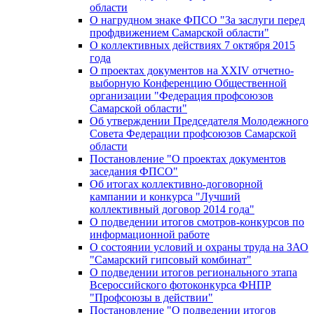
области
О нагрудном знаке ФПСО "За заслуги перед
профдвижением Самарской области"
О коллективных действиях 7 октября 2015
года
О проектах документов на XXIV отчетно-
выборную Конференцию Общественной
организации "Федерация профсоюзов
Самарской области"
Об утверждении Председателя Молодежного
Совета Федерации профсоюзов Самарской
области
Постановление "О проектах документов
заседания ФПСО"
Об итогах коллективно-договорной
кампании и конкурса "Лучший
коллективный договор 2014 года"
О подведении итогов смотров-конкурсов по
информационной работе
О состоянии условий и охраны труда на ЗАО
"Самарский гипсовый комбинат"
О подведении итогов регионального этапа
Всероссийского фотоконкурса ФНПР
"Профсоюзы в действии"
Постановление "О подведении итогов