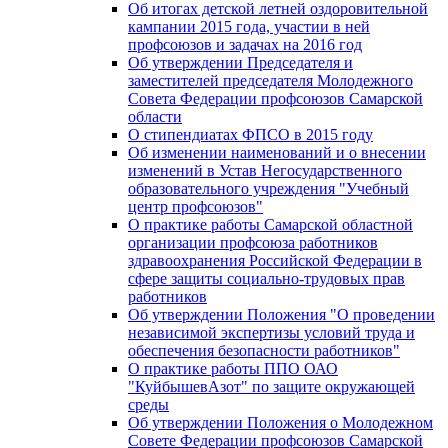
Об итогах детской летней оздоровительной
кампании 2015 года, участии в ней
профсоюзов и задачах на 2016 год
Об утверждении Председателя и
заместителей председателя Молодежного
Совета Федерации профсоюзов Самарской
области
О стипендиатах ФПСО в 2015 году
Об изменении наименований и о внесении
изменений в Устав Негосударственного
образовательного учреждения "Учебный
центр профсоюзов"
О практике работы Самарской областной
организации профсоюза работников
здравоохранения Российской Федерации в
сфере защиты социально-трудовых прав
работников
Об утверждении Положения "О проведении
независимой экспертизы условий труда и
обеспечения безопасности работников"
О практике работы ППО ОАО
"КуйбышевАзот" по защите окружающей
среды
Об утверждении Положения о Молодежном
Совете Федерации профсоюзов Самарской