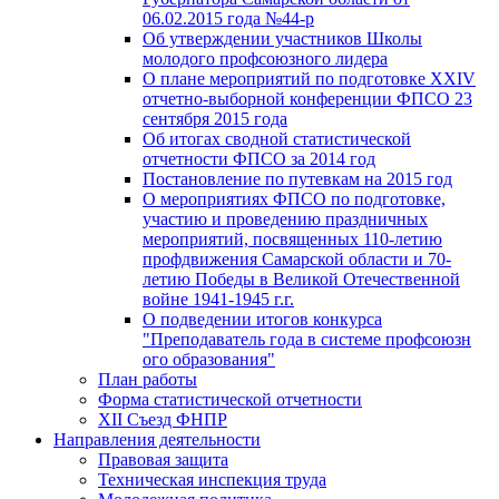
06.02.2015 года №44-р
Об утверждении участников Школы
молодого профсоюзного лидера
О плане мероприятий по подготовке XXIV
отчетно-выборной конференции ФПСО 23
сентября 2015 года
Об итогах сводной статистической
отчетности ФПСО за 2014 год
Постановление по путевкам на 2015 год
О мероприятиях ФПСО по подготовке,
участию и проведению праздничных
мероприятий, посвященных 110-летию
профдвижения Самарской области и 70-
летию Победы в Великой Отечественной
войне 1941-1945 г.г.
О подведении итогов конкурса
"Преподаватель года в системе профсоюзн
ого образования"
План работы
Форма статистической отчетности
XII Съезд ФНПР
Направления деятельности
Правовая защита
Техническая инспекция труда