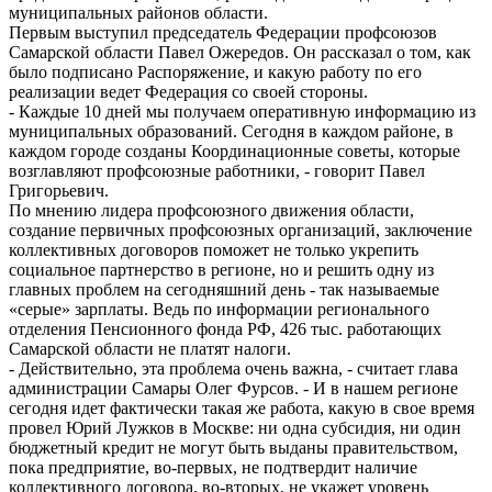
муниципальных районов области.
Первым выступил председатель Федерации профсоюзов
Самарской области Павел Ожередов. Он рассказал о том, как
было подписано Распоряжение, и какую работу по его
реализации ведет Федерация со своей стороны.
- Каждые 10 дней мы получаем оперативную информацию из
муниципальных образований. Сегодня в каждом районе, в
каждом городе созданы Координационные советы, которые
возглавляют профсоюзные работники, - говорит Павел
Григорьевич.
По мнению лидера профсоюзного движения области,
создание первичных профсоюзных организаций, заключение
коллективных договоров поможет не только укрепить
социальное партнерство в регионе, но и решить одну из
главных проблем на сегодняшний день - так называемые
«серые» зарплаты. Ведь по информации регионального
отделения Пенсионного фонда РФ, 426 тыс. работающих
Самарской области не платят налоги.
- Действительно, эта проблема очень важна, - считает глава
администрации Самары Олег Фурсов. - И в нашем регионе
сегодня идет фактически такая же работа, какую в свое время
провел Юрий Лужков в Москве: ни одна субсидия, ни один
бюджетный кредит не могут быть выданы правительством,
пока предприятие, во-первых, не подтвердит наличие
коллективного договора, во-вторых, не укажет уровень