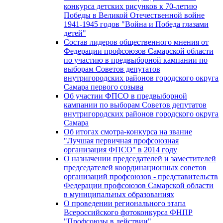
конкурса детских рисунков к 70-летию
Победы в Великой Отечественной войне
1941-1945 годов "Война и Победа глазами
детей"
Состав лидеров общественного мнения от
Федерации профсоюзов Самарской области
по участию в предвыборной кампании по
выборам Советов депутатов
внутригородских районов городского округа
Самара первого созыва
Об участии ФПСО в предвыборной
кампании по выборам Советов депутатов
внутригородских районов городского округа
Самара
Об итогах смотра-конкурса на звание
"Лучшая первичная профсоюзная
организация ФПСО" в 2014 году
О назначении председателей и заместителей
председателей координационных советов
организаций профсоюзов - представительств
Федерации профсоюзов Самарской области
в муниципальных образованиях
О проведении регионального этапа
Всероссийского фотоконкурса ФНПР
"Профсоюзы в действии"