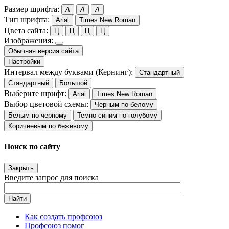
Размер шрифта:
A
A
A
Тип шрифта:
Arial
Times New Roman
Цвета сайта:
Ц
Ц
Ц
Ц
Изображения:
Обычная версия сайта
Настройки
Интервал между буквами (Кернинг):
Стандартный
Стандартный
Большой
Выберите шрифт:
Arial
Times New Roman
Выбор цветовой схемы:
Черным по белому
Белым по черному
Темно-синим по голубому
Коричневым по бежевому
Поиск по сайту
Закрыть
Введите запрос для поиска
Найти
Как создать профсоюз
Профсоюз помог