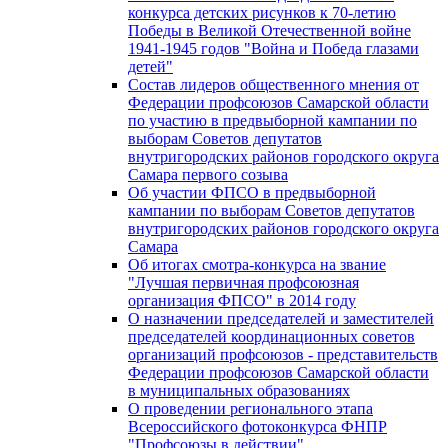
конкурса детских рисунков к 70-летию
Победы в Великой Отечественной войне
1941-1945 годов "Война и Победа глазами
детей"
Состав лидеров общественного мнения от
Федерации профсоюзов Самарской области
по участию в предвыборной кампании по
выборам Советов депутатов
внутригородских районов городского округа
Самара первого созыва
Об участии ФПСО в предвыборной
кампании по выборам Советов депутатов
внутригородских районов городского округа
Самара
Об итогах смотра-конкурса на звание
"Лучшая первичная профсоюзная
организация ФПСО" в 2014 году
О назначении председателей и заместителей
председателей координационных советов
организаций профсоюзов - представительств
Федерации профсоюзов Самарской области
в муниципальных образованиях
О проведении регионального этапа
Всероссийского фотоконкурса ФНПР
"Профсоюзы в действии"