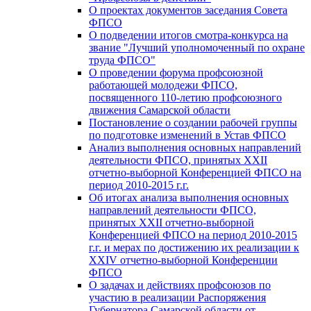
О проектах документов заседания Совета
ФПСО
О подведении итогов смотра-конкурса на
звание "Лучший уполномоченный по охране
труда ФПСО"
О проведении форума профсоюзной
работающей молодежи ФПСО,
посвященного 110-летию профсоюзного
движения Самарской области
Постановление о создании рабочей группы
по подготовке изменений в Устав ФПСО
Анализ выполнения основных направлений
деятельности ФПСО, принятых XXII
отчетно-выборной Конференцией ФПСО на
период 2010-2015 г.г.
Об итогах анализа выполнения основных
направлений деятельности ФПСО,
принятых XXII отчетно-выборной
Конференцией ФПСО на период 2010-2015
г.г. и мерах по достижению их реализации к
XXIV отчетно-выборной Конференции
ФПСО
О задачах и действиях профсоюзов по
участию в реализации Распоряжения
Губернатора Самарской области от