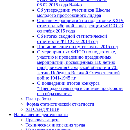
06.02.2015 года №44-р
Об утверждении участников Школы
молодого профсоюзного лидера
О плане мероприятий по подготовке XXIV
отчетно-выборной конференции ФПСО 23
сентября 2015 года
Об итогах сводной статистической
отчетности ФПСО за 2014 год
Постановление по путевкам на 2015 год
О мероприятиях ФПСО по подготовке,
участию и проведению праздничных
мероприятий, посвященных 110-летию
профдвижения Самарской области и 70-
летию Победы в Великой Отечественной
войне 1941-1945 г.г.
О подведении итогов конкурса
"Преподаватель года в системе профсоюзн
ого образования"
План работы
Форма статистической отчетности
XII Съезд ФНПР
Направления деятельности
Правовая защита
Техническая инспекция труда