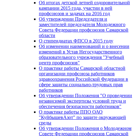
Об итогах детской летней оздоровительной
кампании 2015 года, участии в ней
профсоюзов и задачах на 2016 год
Об утверждении Председателя и
заместителей председателя Молодежного
Совета Федерации профсоюзов Самарской
области
О стипендиатах ФПСО в 2015 году
Об изменении наименований и о внесении
изменений в Устав Негосударственного
образовательного учреждения "Учебный
центр профсоюзов"
О практике работы Самарской областной
организации профсоюза работников
здравоохранения Российской Федерации в
сфере защиты социально-трудовых прав
работников
Об утверждении Положения "О проведении
независимой экспертизы условий труда и
обеспечения безопасности работников"
О практике работы ППО ОАО
"КуйбышевАзот" по защите окружающей
среды
Об утверждении Положения о Молодежном
Совете Федерации профсоюзов Самарской