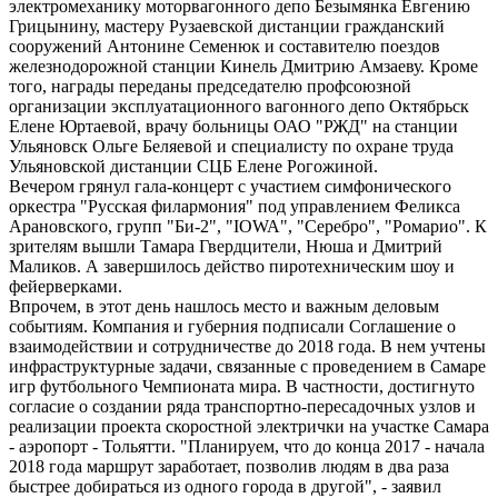
электромеханику моторвагонного депо Безымянка Евгению
Грицынину, мастеру Рузаевской дистанции гражданский
сооружений Антонине Семенюк и составителю поездов
железнодорожной станции Кинель Дмитрию Амзаеву. Кроме
того, награды переданы председателю профсоюзной
организации эксплуатационного вагонного депо Октябрьск
Елене Юртаевой, врачу больницы ОАО "РЖД" на станции
Ульяновск Ольге Беляевой и специалисту по охране труда
Ульяновской дистанции СЦБ Елене Рогожиной.
Вечером грянул гала-концерт с участием симфонического
оркестра "Русская филармония" под управлением Феликса
Арановского, групп "Би-2", "IOWA", "Серебро", "Ромарио". К
зрителям вышли Тамара Гвердцители, Нюша и Дмитрий
Маликов. А завершилось действо пиротехническим шоу и
фейерверками.
Впрочем, в этот день нашлось место и важным деловым
событиям. Компания и губерния подписали Соглашение о
взаимодействии и сотрудничестве до 2018 года. В нем учтены
инфраструктурные задачи, связанные с проведением в Самаре
игр футбольного Чемпионата мира. В частности, достигнуто
согласие о создании ряда транспортно-пересадочных узлов и
реализации проекта скоростной электрички на участке Самара
- аэропорт - Тольятти. "Планируем, что до конца 2017 - начала
2018 года маршрут заработает, позволив людям в два раза
быстрее добираться из одного города в другой", - заявил