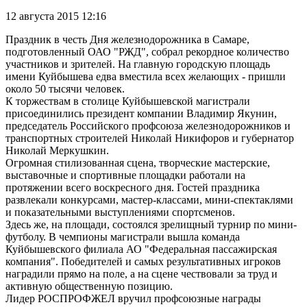
12 августа 2015 12:16
Праздник в честь Дня железнодорожника в Самаре,
подготовленный ОАО "РЖД", собрал рекордное количество
участников и зрителей. На главную городскую площадь
имени Куйбышева едва вместила всех желающих - пришли
около 50 тысячи человек.
К торжествам в столице Куйбышевской магистрали
присоединились президент компании Владимир Якунин,
председатель Российского профсоюза железнодорожников и
транспортных строителей Николай Никифоров и губернатор
Николай Меркушкин.
Огромная стилизованная сцена, творческие мастерские,
выставочные и спортивные площадки работали на
протяжении всего воскресного дня. Гостей праздника
развлекали конкурсами, мастер-классами, мини-спектаклями
и показательными выступлениями спортсменов.
Здесь же, на площади, состоялся зрелищный турнир по мини-
футболу. В чемпионы магистрали вышла команда
Куйбышевского филиала АО "Федеральная пассажирская
компания". Победителей и самых результативных игроков
наградили прямо на поле, а на сцене чествовали за труд и
активную общественную позицию.
Лидер РОСПРОФЖЕЛ вручил профсоюзные награды