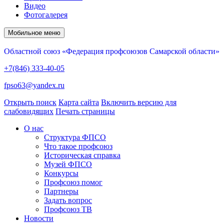
Видео
Фотогалерея
Мобильное меню
Областной союз «Федерация профсоюзов Самарской области»
+7(846) 333-40-05
fpso63@yandex.ru
Открыть поиск
Карта сайта
Включить версию для
слабовидящих
Печать страницы
О нас
Структура ФПСО
Что такое профсоюз
Историческая справка
Музей ФПСО
Конкурсы
Профсоюз помог
Партнеры
Задать вопрос
Профсоюз ТВ
Новости