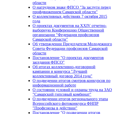
области
О нагрудном знаке ФПСО "За заслуги перед
профдвижением Самарской области"
О коллективных действиях 7 октября 2015
года
О проектах документов на XXIV отчетно-
выборную Конференцию Общественной
организации "Федерация профсоюзов
Самарской области"
Об утверждении Председателя Молодежного
Совета Федерации профсоюзов Самарской
области
Постановление "О проектах документов
заседания ФПСО"
Об итогах коллективно-договорной
кампании и конкурса "Лучший
коллективный договор 2014 года"
О подведении итогов смотров-конкурсов по
информационной работе
О состоянии условий и охраны труда на ЗАО
"Самарский гипсовый комбинат"
О подведении итогов регионального этапа
Всероссийского фотоконкурса ФНПР
"Профсоюзы в действии"
Постановление "О подведении итогов