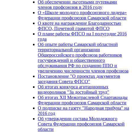
Об обеспечении льготными путевками
членов профсоюзов в 2016 году
О «Школе молодого профсоюзного лидера»
Федерации профсоюзов Самарской области
О квоте на награждение Благодарностью
ФПСО, Почетной грамотой ФПСО
О плане работы ФПСО на I полугодие 2016
года
Об опыте работы Самарской областной
территориальной организации
Общероссийского профсоюза работников
госучреждений и общественного
обслуживания РФ по созданию ППО и
увеличению численности членов профсоюза
Постановление "О проектах документов
заседания Совета ФПСО"
Об итогах конкурса агитационных
видеороликов "За достойный труд"
Об итогах XII Межотраслевой Спартакиады
Федерации профсоюзов Самарской области
О подписке на газету "Народная трибуна" на
2016 год
Об утверждении состава Молодежного
Совета Федерации профсоюзов Самарской
области