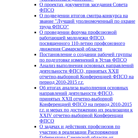
О проектах документов заседания Совета
ФПСО
О подведении итогов смотра-конкурса на
звание "Лучший уполномоченный по охране
труда ФПСО"
О проведении форума профсоюзной
работающей молодежи ФПСО,
посвященного 110-летию профсоюзного
движения Самарской области
Постановление о создании рабочей группы
по подготовке изменений в Устав ФПСО
Анализ выполнения основных направлений
деятельности ФПСО, принятых XXII
отчетно-выборной Конференцией ФПСО на
период 2010-2015 г.г.
Об итогах анализа выполнения основных
направлений деятельности ФПСО,
принятых XXII отчетно-выборной
Конференцией ФПСО на период 2010-2015
г.г. и мерах по достижению их реализации к
XXIV отчетно-выборной Конференции
ФПСО
О задачах и действиях профсоюзов по
участию в реализации Распоряжения
Губернатора Самарской области от