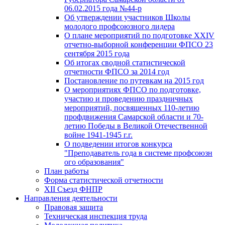
06.02.2015 года №44-р
Об утверждении участников Школы
молодого профсоюзного лидера
О плане мероприятий по подготовке XXIV
отчетно-выборной конференции ФПСО 23
сентября 2015 года
Об итогах сводной статистической
отчетности ФПСО за 2014 год
Постановление по путевкам на 2015 год
О мероприятиях ФПСО по подготовке,
участию и проведению праздничных
мероприятий, посвященных 110-летию
профдвижения Самарской области и 70-
летию Победы в Великой Отечественной
войне 1941-1945 г.г.
О подведении итогов конкурса
"Преподаватель года в системе профсоюзн
ого образования"
План работы
Форма статистической отчетности
XII Съезд ФНПР
Направления деятельности
Правовая защита
Техническая инспекция труда