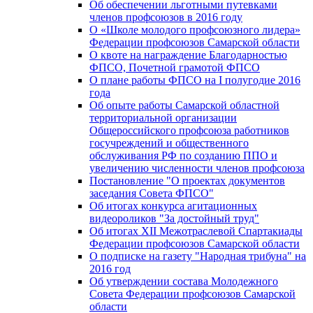
Об обеспечении льготными путевками
членов профсоюзов в 2016 году
О «Школе молодого профсоюзного лидера»
Федерации профсоюзов Самарской области
О квоте на награждение Благодарностью
ФПСО, Почетной грамотой ФПСО
О плане работы ФПСО на I полугодие 2016
года
Об опыте работы Самарской областной
территориальной организации
Общероссийского профсоюза работников
госучреждений и общественного
обслуживания РФ по созданию ППО и
увеличению численности членов профсоюза
Постановление "О проектах документов
заседания Совета ФПСО"
Об итогах конкурса агитационных
видеороликов "За достойный труд"
Об итогах XII Межотраслевой Спартакиады
Федерации профсоюзов Самарской области
О подписке на газету "Народная трибуна" на
2016 год
Об утверждении состава Молодежного
Совета Федерации профсоюзов Самарской
области