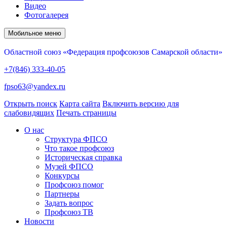
Видео
Фотогалерея
Мобильное меню
Областной союз «Федерация профсоюзов Самарской области»
+7(846) 333-40-05
fpso63@yandex.ru
Открыть поиск
Карта сайта
Включить версию для
слабовидящих
Печать страницы
О нас
Структура ФПСО
Что такое профсоюз
Историческая справка
Музей ФПСО
Конкурсы
Профсоюз помог
Партнеры
Задать вопрос
Профсоюз ТВ
Новости