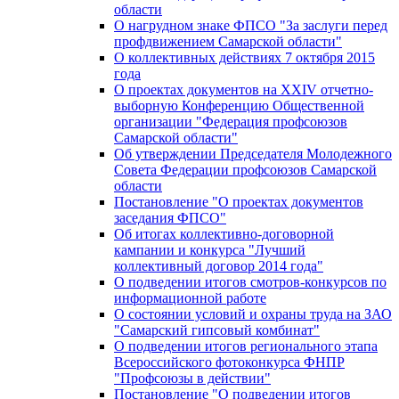
области
О нагрудном знаке ФПСО "За заслуги перед
профдвижением Самарской области"
О коллективных действиях 7 октября 2015
года
О проектах документов на XXIV отчетно-
выборную Конференцию Общественной
организации "Федерация профсоюзов
Самарской области"
Об утверждении Председателя Молодежного
Совета Федерации профсоюзов Самарской
области
Постановление "О проектах документов
заседания ФПСО"
Об итогах коллективно-договорной
кампании и конкурса "Лучший
коллективный договор 2014 года"
О подведении итогов смотров-конкурсов по
информационной работе
О состоянии условий и охраны труда на ЗАО
"Самарский гипсовый комбинат"
О подведении итогов регионального этапа
Всероссийского фотоконкурса ФНПР
"Профсоюзы в действии"
Постановление "О подведении итогов