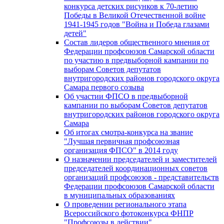
конкурса детских рисунков к 70-летию
Победы в Великой Отечественной войне
1941-1945 годов "Война и Победа глазами
детей"
Состав лидеров общественного мнения от
Федерации профсоюзов Самарской области
по участию в предвыборной кампании по
выборам Советов депутатов
внутригородских районов городского округа
Самара первого созыва
Об участии ФПСО в предвыборной
кампании по выборам Советов депутатов
внутригородских районов городского округа
Самара
Об итогах смотра-конкурса на звание
"Лучшая первичная профсоюзная
организация ФПСО" в 2014 году
О назначении председателей и заместителей
председателей координационных советов
организаций профсоюзов - представительств
Федерации профсоюзов Самарской области
в муниципальных образованиях
О проведении регионального этапа
Всероссийского фотоконкурса ФНПР
"Профсоюзы в действии"