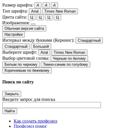
Размер шрифта:
A
A
A
Тип шрифта:
Arial
Times New Roman
Цвета сайта:
Ц
Ц
Ц
Ц
Изображения:
Обычная версия сайта
Настройки
Интервал между буквами (Кернинг):
Стандартный
Стандартный
Большой
Выберите шрифт:
Arial
Times New Roman
Выбор цветовой схемы:
Черным по белому
Белым по черному
Темно-синим по голубому
Коричневым по бежевому
Поиск по сайту
Закрыть
Введите запрос для поиска
Найти
Как создать профсоюз
Профсоюз помог