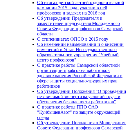
Об итогах детской летней оздоровительной
кампании 2015 года, участии в ней
профсоюзов и задачах на 2016 год
Об утверждении Председателя и
заместителей председателя Молодежного
Совета Федерации профсоюзов Самарской
области
О стипендиатах ФПСО в 2015 году
Об изменении наименований и о внесении
изменений в Устав Негосударственного
образовательного учреждения "Учебный
центр профсоюзов"
О практике работы Самарской областной
организации профсоюза работников
здравоохранения Российской Федерации в
сфере защиты социально-трудовых прав
работников
Об утверждении Положения "О проведении
независимой экспертизы условий труда и
обеспечения безопасности работников"
О практике работы ППО ОАО
"КуйбышевАзот" по защите окружающей
среды
Об утверждении Положения о Молодежном
Совете Федерации профсоюзов Самарской