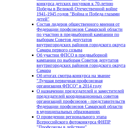
конкурса детских рисунков к 70-летию
Победы в Великой Отечественной войне
1941-1945 годов "Война и Победа глазами
детей"
Состав лидеров общественного мнения от
Федерации профсоюзов Самарской области
по участию в предвыборной кампании по
выборам Советов депутатов
внутригородских районов городского округа
Самара первого созыва
Об участии ФПСО в предвыборной
кампании по выборам Советов депутатов
внутригородских районов городского округа
Самара
Об итогах смотра-конкурса на звание
"Лучшая первичная профсоюзная
организация ФПСО" в 2014 году
О назначении председателей и заместителей
председателей координационных советов
организаций профсоюзов - представительств
Федерации профсоюзов Самарской области
в муниципальных образованиях
О проведении регионального этапа
Всероссийского фотоконкурса ФНПР
"Профсоюзы в действии"