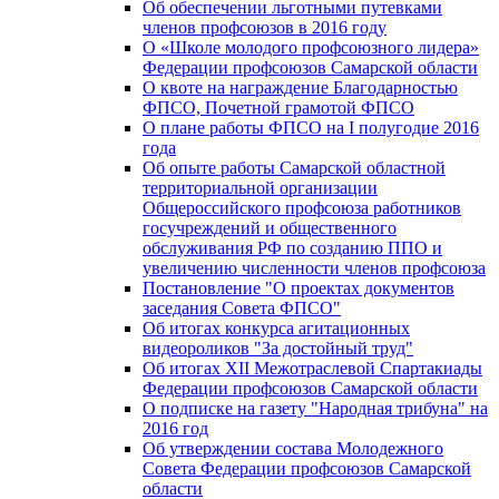
Об обеспечении льготными путевками
членов профсоюзов в 2016 году
О «Школе молодого профсоюзного лидера»
Федерации профсоюзов Самарской области
О квоте на награждение Благодарностью
ФПСО, Почетной грамотой ФПСО
О плане работы ФПСО на I полугодие 2016
года
Об опыте работы Самарской областной
территориальной организации
Общероссийского профсоюза работников
госучреждений и общественного
обслуживания РФ по созданию ППО и
увеличению численности членов профсоюза
Постановление "О проектах документов
заседания Совета ФПСО"
Об итогах конкурса агитационных
видеороликов "За достойный труд"
Об итогах XII Межотраслевой Спартакиады
Федерации профсоюзов Самарской области
О подписке на газету "Народная трибуна" на
2016 год
Об утверждении состава Молодежного
Совета Федерации профсоюзов Самарской
области