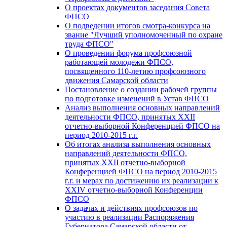
О проектах документов заседания Совета
ФПСО
О подведении итогов смотра-конкурса на
звание "Лучший уполномоченный по охране
труда ФПСО"
О проведении форума профсоюзной
работающей молодежи ФПСО,
посвященного 110-летию профсоюзного
движения Самарской области
Постановление о создании рабочей группы
по подготовке изменений в Устав ФПСО
Анализ выполнения основных направлений
деятельности ФПСО, принятых XXII
отчетно-выборной Конференцией ФПСО на
период 2010-2015 г.г.
Об итогах анализа выполнения основных
направлений деятельности ФПСО,
принятых XXII отчетно-выборной
Конференцией ФПСО на период 2010-2015
г.г. и мерах по достижению их реализации к
XXIV отчетно-выборной Конференции
ФПСО
О задачах и действиях профсоюзов по
участию в реализации Распоряжения
Губернатора Самарской области от