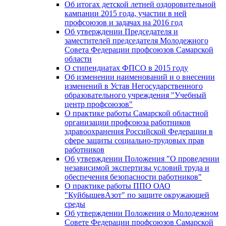
Об итогах детской летней оздоровительной
кампании 2015 года, участии в ней
профсоюзов и задачах на 2016 год
Об утверждении Председателя и
заместителей председателя Молодежного
Совета Федерации профсоюзов Самарской
области
О стипендиатах ФПСО в 2015 году
Об изменении наименований и о внесении
изменений в Устав Негосударственного
образовательного учреждения "Учебный
центр профсоюзов"
О практике работы Самарской областной
организации профсоюза работников
здравоохранения Российской Федерации в
сфере защиты социально-трудовых прав
работников
Об утверждении Положения "О проведении
независимой экспертизы условий труда и
обеспечения безопасности работников"
О практике работы ППО ОАО
"КуйбышевАзот" по защите окружающей
среды
Об утверждении Положения о Молодежном
Совете Федерации профсоюзов Самарской