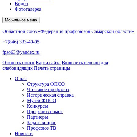
Видео
Фотогалерея
Мобильное меню
Областной союз «Федерация профсоюзов Самарской области»
+7(846) 333-40-05
fpso63@yandex.ru
Открыть поиск
Карта сайта
Включить версию для
слабовидящих
Печать страницы
О нас
Структура ФПСО
Что такое профсоюз
Историческая справка
Музей ФПСО
Конкурсы
Профсоюз помог
Партнеры
Задать вопрос
Профсоюз ТВ
Новости