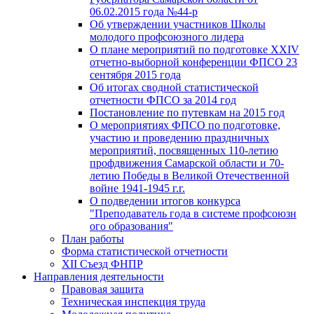
06.02.2015 года №44-р
Об утверждении участников Школы
молодого профсоюзного лидера
О плане мероприятий по подготовке XXIV
отчетно-выборной конференции ФПСО 23
сентября 2015 года
Об итогах сводной статистической
отчетности ФПСО за 2014 год
Постановление по путевкам на 2015 год
О мероприятиях ФПСО по подготовке,
участию и проведению праздничных
мероприятий, посвященных 110-летию
профдвижения Самарской области и 70-
летию Победы в Великой Отечественной
войне 1941-1945 г.г.
О подведении итогов конкурса
"Преподаватель года в системе профсоюзн
ого образования"
План работы
Форма статистической отчетности
XII Съезд ФНПР
Направления деятельности
Правовая защита
Техническая инспекция труда