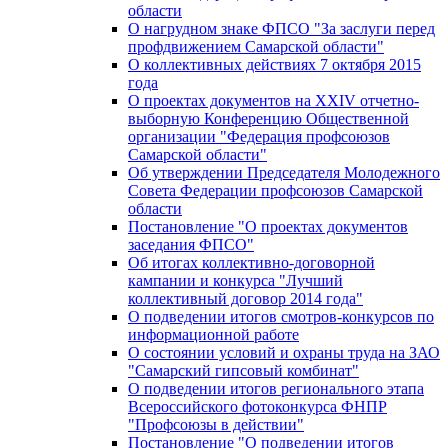
области
О нагрудном знаке ФПСО "За заслуги перед
профдвижением Самарской области"
О коллективных действиях 7 октября 2015
года
О проектах документов на XXIV отчетно-
выборную Конференцию Общественной
организации "Федерация профсоюзов
Самарской области"
Об утверждении Председателя Молодежного
Совета Федерации профсоюзов Самарской
области
Постановление "О проектах документов
заседания ФПСО"
Об итогах коллективно-договорной
кампании и конкурса "Лучший
коллективный договор 2014 года"
О подведении итогов смотров-конкурсов по
информационной работе
О состоянии условий и охраны труда на ЗАО
"Самарский гипсовый комбинат"
О подведении итогов регионального этапа
Всероссийского фотоконкурса ФНПР
"Профсоюзы в действии"
Постановление "О подведении итогов