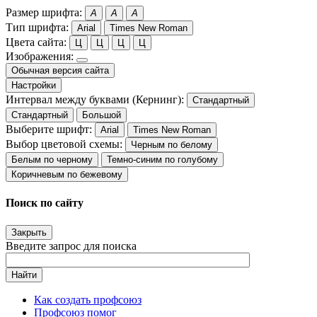
Размер шрифта:
A
A
A
Тип шрифта:
Arial
Times New Roman
Цвета сайта:
Ц
Ц
Ц
Ц
Изображения:
Обычная версия сайта
Настройки
Интервал между буквами (Кернинг):
Стандартный
Стандартный
Большой
Выберите шрифт:
Arial
Times New Roman
Выбор цветовой схемы:
Черным по белому
Белым по черному
Темно-синим по голубому
Коричневым по бежевому
Поиск по сайту
Закрыть
Введите запрос для поиска
Найти
Как создать профсоюз
Профсоюз помог