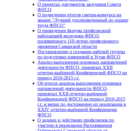
О проектах документов заседания Совета
ФПСО
О подведении итогов смотра-конкурса на
звание "Лучший уполномоченный по охране
труда ФПСО"
О проведении форума профсоюзной
работающей молодежи ФПСО,
посвященного 110-летию профсоюзного
движения Самарской области
Постановление о создании рабочей группы
по подготовке изменений в Устав ФПСО
Анализ выполнения основных направлений
деятельности ФПСО, принятых XXII
отчетно-выборной Конференцией ФПСО на
период 2010-2015 г.г.
Об итогах анализа выполнения основных
направлений деятельности ФПСО,
принятых XXII отчетно-выборной
Конференцией ФПСО на период 2010-2015
г.г. и мерах по достижению их реализации к
XXIV отчетно-выборной Конференции
ФПСО
О задачах и действиях профсоюзов по
участию в реализации Распоряжения
Губернатора Самарской области от