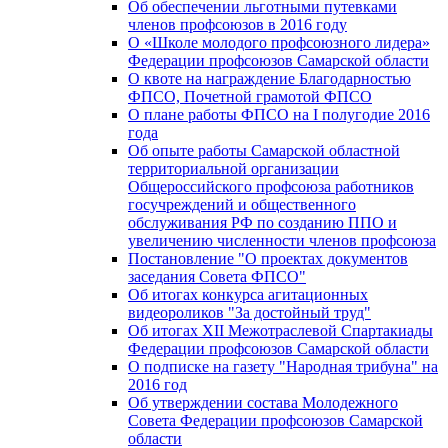
Об обеспечении льготными путевками
членов профсоюзов в 2016 году
О «Школе молодого профсоюзного лидера»
Федерации профсоюзов Самарской области
О квоте на награждение Благодарностью
ФПСО, Почетной грамотой ФПСО
О плане работы ФПСО на I полугодие 2016
года
Об опыте работы Самарской областной
территориальной организации
Общероссийского профсоюза работников
госучреждений и общественного
обслуживания РФ по созданию ППО и
увеличению численности членов профсоюза
Постановление "О проектах документов
заседания Совета ФПСО"
Об итогах конкурса агитационных
видеороликов "За достойный труд"
Об итогах XII Межотраслевой Спартакиады
Федерации профсоюзов Самарской области
О подписке на газету "Народная трибуна" на
2016 год
Об утверждении состава Молодежного
Совета Федерации профсоюзов Самарской
области