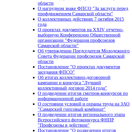
области
О нагрудном знаке ФПСО "За заслуги перед
профдвижением Самарской области"
О коллективных действиях 7 октября 2015
года
О проектах документов на XXIV отчетно-
выборную Конференцию Общественной
организации "Федерация профсоюзов
Самарской области"
Об утверждении Председателя Молодежного
Совета Федерации профсоюзов Самарской
области
Постановление "О проектах документов
заседания ФПСО"
Об итогах коллективно-договорной
кампании и конкурса "Лучший
коллективный договор 2014 года"
О подведении итогов смотров-конкурсов по
информационной работе
О состоянии условий и охраны труда на ЗАО
"Самарский гипсовый комбинат"
О подведении итогов регионального этапа
Всероссийского фотоконкурса ФНПР
"Профсоюзы в действии"
Постановление "О подведении итогов