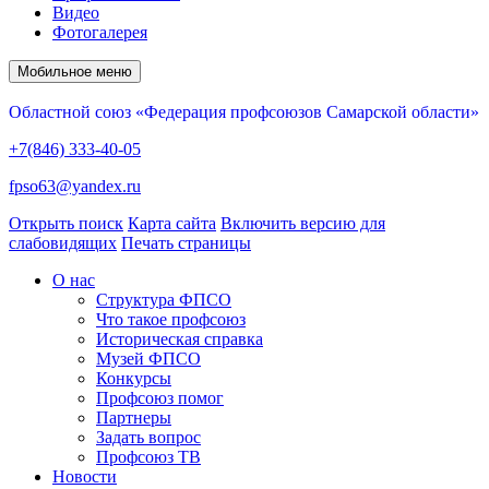
Видео
Фотогалерея
Мобильное меню
Областной союз «Федерация профсоюзов Самарской области»
+7(846) 333-40-05
fpso63@yandex.ru
Открыть поиск
Карта сайта
Включить версию для
слабовидящих
Печать страницы
О нас
Структура ФПСО
Что такое профсоюз
Историческая справка
Музей ФПСО
Конкурсы
Профсоюз помог
Партнеры
Задать вопрос
Профсоюз ТВ
Новости