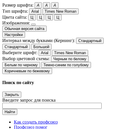
Размер шрифта:
A
A
A
Тип шрифта:
Arial
Times New Roman
Цвета сайта:
Ц
Ц
Ц
Ц
Изображения:
Обычная версия сайта
Настройки
Интервал между буквами (Кернинг):
Стандартный
Стандартный
Большой
Выберите шрифт:
Arial
Times New Roman
Выбор цветовой схемы:
Черным по белому
Белым по черному
Темно-синим по голубому
Коричневым по бежевому
Поиск по сайту
Закрыть
Введите запрос для поиска
Найти
Как создать профсоюз
Профсоюз помог