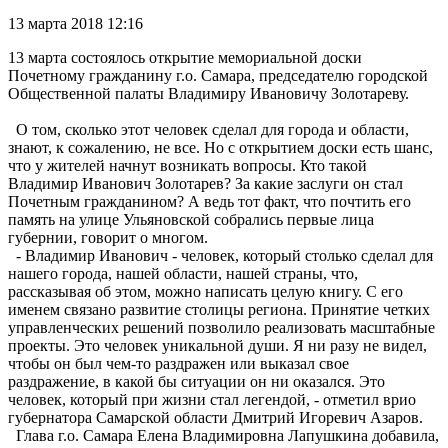
13 марта 2018 12:16
13 марта состоялось открытие мемориальной доски
Почетному гражданину г.о. Самара, председателю городской
Общественной палаты Владимиру Ивановичу Золотареву.
О том, сколько этот человек сделал для города и области,
знают, к сожалению, не все. Но с открытием доски есть шанс,
что у жителей начнут возникать вопросы. Кто такой
Владимир Иванович Золотарев? За какие заслуги он стал
Почетным гражданином? А ведь тот факт, что почтить его
память на улице Ульяновской собрались первые лица
губернии, говорит о многом.
- Владимир Иванович - человек, который столько сделал для
нашего города, нашей области, нашей страны, что,
рассказывая об этом, можно написать целую книгу. С его
именем связано развитие столицы региона. Принятие четких
управленческих решений позволило реализовать масштабные
проекты. Это человек уникальной души. Я ни разу не видел,
чтобы он был чем-то раздражен или выказал свое
раздражение, в какой бы ситуации он ни оказался. Это
человек, который при жизни стал легендой, - отметил врио
губернатора Самарской области Дмитрий Игоревич Азаров.
Глава г.о. Самара Елена Владимировна Лапушкина добавила,