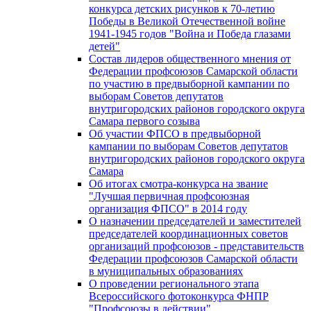
конкурса детских рисунков к 70-летию
Победы в Великой Отечественной войне
1941-1945 годов "Война и Победа глазами
детей"
Состав лидеров общественного мнения от
Федерации профсоюзов Самарской области
по участию в предвыборной кампании по
выборам Советов депутатов
внутригородских районов городского округа
Самара первого созыва
Об участии ФПСО в предвыборной
кампании по выборам Советов депутатов
внутригородских районов городского округа
Самара
Об итогах смотра-конкурса на звание
"Лучшая первичная профсоюзная
организация ФПСО" в 2014 году
О назначении председателей и заместителей
председателей координационных советов
организаций профсоюзов - представительств
Федерации профсоюзов Самарской области
в муниципальных образованиях
О проведении регионального этапа
Всероссийского фотоконкурса ФНПР
"Профсоюзы в действии"