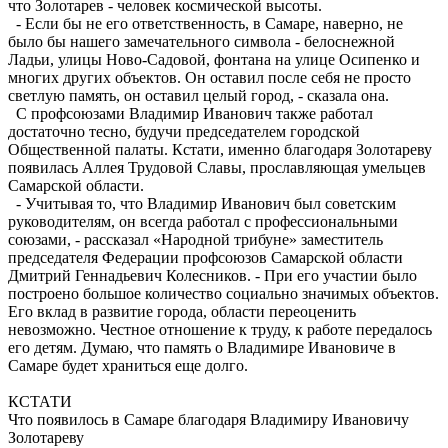
что Золотарев - человек космической высоты.
- Если бы не его ответственность, в Самаре, наверно, не
было бы нашего замечательного символа - белоснежной
Ладьи, улицы Ново-Садовой, фонтана на улице Осипенко и
многих других объектов. Он оставил после себя не просто
светлую память, он оставил целый город, - сказала она.
С профсоюзами Владимир Иванович также работал
достаточно тесно, будучи председателем городской
Общественной палаты. Кстати, именно благодаря Золотареву
появилась Аллея Трудовой Славы, прославляющая умельцев
Самарской области.
- Учитывая то, что Владимир Иванович был советским
руководителям, он всегда работал с профессиональными
союзами, - рассказал «Народной трибуне» заместитель
председателя Федерации профсоюзов Самарской области
Дмитрий Геннадьевич Колесников. - При его участии было
построено большое количество социально значимых объектов.
Его вклад в развитие города, области переоценить
невозможно. Честное отношение к труду, к работе передалось
его детям. Думаю, что память о Владимире Ивановиче в
Самаре будет храниться еще долго.
КСТАТИ
Что появилось в Самаре благодаря Владимиру Ивановичу
Золотареву