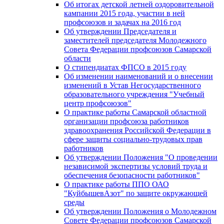
Об итогах детской летней оздоровительной
кампании 2015 года, участии в ней
профсоюзов и задачах на 2016 год
Об утверждении Председателя и
заместителей председателя Молодежного
Совета Федерации профсоюзов Самарской
области
О стипендиатах ФПСО в 2015 году
Об изменении наименований и о внесении
изменений в Устав Негосударственного
образовательного учреждения "Учебный
центр профсоюзов"
О практике работы Самарской областной
организации профсоюза работников
здравоохранения Российской Федерации в
сфере защиты социально-трудовых прав
работников
Об утверждении Положения "О проведении
независимой экспертизы условий труда и
обеспечения безопасности работников"
О практике работы ППО ОАО
"КуйбышевАзот" по защите окружающей
среды
Об утверждении Положения о Молодежном
Совете Федерации профсоюзов Самарской