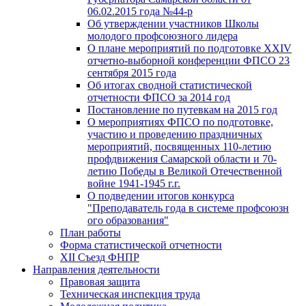
06.02.2015 года №44-р
Об утверждении участников Школы
молодого профсоюзного лидера
О плане мероприятий по подготовке XXIV
отчетно-выборной конференции ФПСО 23
сентября 2015 года
Об итогах сводной статистической
отчетности ФПСО за 2014 год
Постановление по путевкам на 2015 год
О мероприятиях ФПСО по подготовке,
участию и проведению праздничных
мероприятий, посвященных 110-летию
профдвижения Самарской области и 70-
летию Победы в Великой Отечественной
войне 1941-1945 г.г.
О подведении итогов конкурса
"Преподаватель года в системе профсоюзн
ого образования"
План работы
Форма статистической отчетности
XII Съезд ФНПР
Направления деятельности
Правовая защита
Техническая инспекция труда