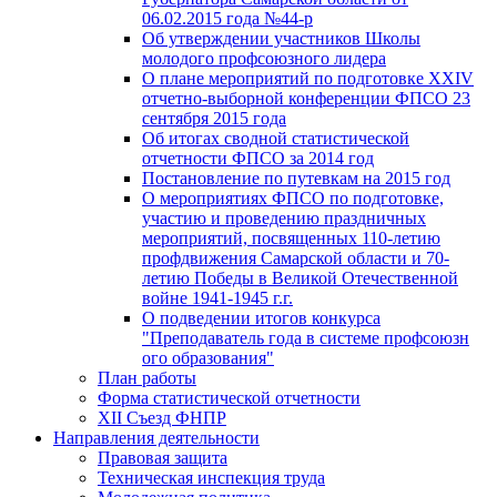
06.02.2015 года №44-р
Об утверждении участников Школы
молодого профсоюзного лидера
О плане мероприятий по подготовке XXIV
отчетно-выборной конференции ФПСО 23
сентября 2015 года
Об итогах сводной статистической
отчетности ФПСО за 2014 год
Постановление по путевкам на 2015 год
О мероприятиях ФПСО по подготовке,
участию и проведению праздничных
мероприятий, посвященных 110-летию
профдвижения Самарской области и 70-
летию Победы в Великой Отечественной
войне 1941-1945 г.г.
О подведении итогов конкурса
"Преподаватель года в системе профсоюзн
ого образования"
План работы
Форма статистической отчетности
XII Съезд ФНПР
Направления деятельности
Правовая защита
Техническая инспекция труда