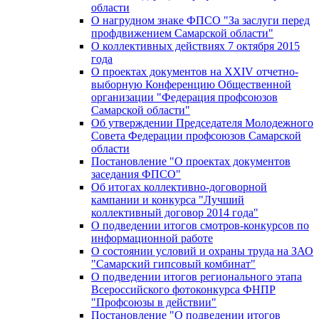
области
О нагрудном знаке ФПСО "За заслуги перед
профдвижением Самарской области"
О коллективных действиях 7 октября 2015
года
О проектах документов на XXIV отчетно-
выборную Конференцию Общественной
организации "Федерация профсоюзов
Самарской области"
Об утверждении Председателя Молодежного
Совета Федерации профсоюзов Самарской
области
Постановление "О проектах документов
заседания ФПСО"
Об итогах коллективно-договорной
кампании и конкурса "Лучший
коллективный договор 2014 года"
О подведении итогов смотров-конкурсов по
информационной работе
О состоянии условий и охраны труда на ЗАО
"Самарский гипсовый комбинат"
О подведении итогов регионального этапа
Всероссийского фотоконкурса ФНПР
"Профсоюзы в действии"
Постановление "О подведении итогов