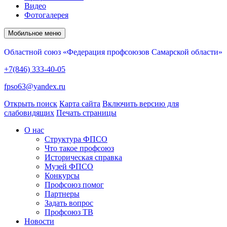
Видео
Фотогалерея
Мобильное меню
Областной союз «Федерация профсоюзов Самарской области»
+7(846) 333-40-05
fpso63@yandex.ru
Открыть поиск
Карта сайта
Включить версию для
слабовидящих
Печать страницы
О нас
Структура ФПСО
Что такое профсоюз
Историческая справка
Музей ФПСО
Конкурсы
Профсоюз помог
Партнеры
Задать вопрос
Профсоюз ТВ
Новости