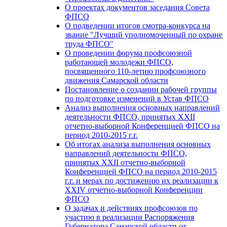
О проектах документов заседания Совета
ФПСО
О подведении итогов смотра-конкурса на
звание "Лучший уполномоченный по охране
труда ФПСО"
О проведении форума профсоюзной
работающей молодежи ФПСО,
посвященного 110-летию профсоюзного
движения Самарской области
Постановление о создании рабочей группы
по подготовке изменений в Устав ФПСО
Анализ выполнения основных направлений
деятельности ФПСО, принятых XXII
отчетно-выборной Конференцией ФПСО на
период 2010-2015 г.г.
Об итогах анализа выполнения основных
направлений деятельности ФПСО,
принятых XXII отчетно-выборной
Конференцией ФПСО на период 2010-2015
г.г. и мерах по достижению их реализации к
XXIV отчетно-выборной Конференции
ФПСО
О задачах и действиях профсоюзов по
участию в реализации Распоряжения
Губернатора Самарской области от