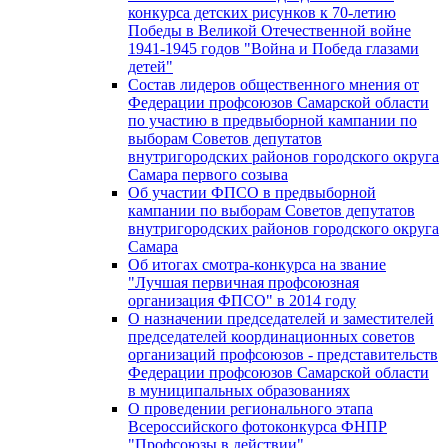
конкурса детских рисунков к 70-летию
Победы в Великой Отечественной войне
1941-1945 годов "Война и Победа глазами
детей"
Состав лидеров общественного мнения от
Федерации профсоюзов Самарской области
по участию в предвыборной кампании по
выборам Советов депутатов
внутригородских районов городского округа
Самара первого созыва
Об участии ФПСО в предвыборной
кампании по выборам Советов депутатов
внутригородских районов городского округа
Самара
Об итогах смотра-конкурса на звание
"Лучшая первичная профсоюзная
организация ФПСО" в 2014 году
О назначении председателей и заместителей
председателей координационных советов
организаций профсоюзов - представительств
Федерации профсоюзов Самарской области
в муниципальных образованиях
О проведении регионального этапа
Всероссийского фотоконкурса ФНПР
"Профсоюзы в действии"