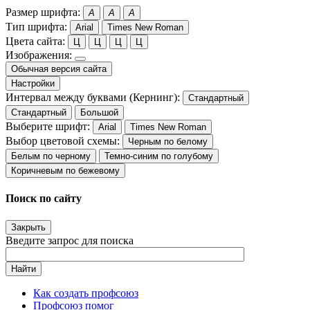
Размер шрифта:
A
A
A
Тип шрифта:
Arial
Times New Roman
Цвета сайта:
Ц
Ц
Ц
Ц
Изображения:
Обычная версия сайта
Настройки
Интервал между буквами (Кернинг):
Стандартный
Стандартный
Большой
Выберите шрифт:
Arial
Times New Roman
Выбор цветовой схемы:
Черным по белому
Белым по черному
Темно-синим по голубому
Коричневым по бежевому
Поиск по сайту
Закрыть
Введите запрос для поиска
Найти
Как создать профсоюз
Профсоюз помог