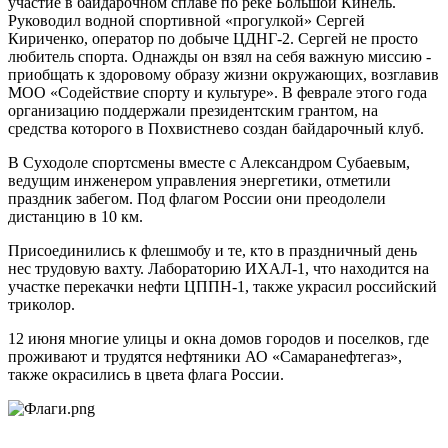
участие в байдарочном сплаве по реке Большой Кинель.
Руководил водной спортивной «прогулкой» Сергей
Кириченко, оператор по добыче ЦДНГ-2. Сергей не просто
любитель спорта. Однажды он взял на себя важную миссию -
приобщать к здоровому образу жизни окружающих, возглавив
МОО «Содействие спорту и культуре». В феврале этого года
организацию поддержали президентским грантом, на
средства которого в Похвистнево создан байдарочный клуб.
В Суходоле спортсмены вместе с Александром Субаевым,
ведущим инженером управления энергетики, отметили
праздник забегом. Под флагом России они преодолели
дистанцию в 10 км.
Присоединились к флешмобу и те, кто в праздничный день
нес трудовую вахту. Лабораторию ИХАЛ-1, что находится на
участке перекачки нефти ЦППН-1, также украсил российский
триколор.
12 июня многие улицы и окна домов городов и поселков, где
проживают и трудятся нефтяники АО «Самаранефтегаз»,
также окрасились в цвета флага России.