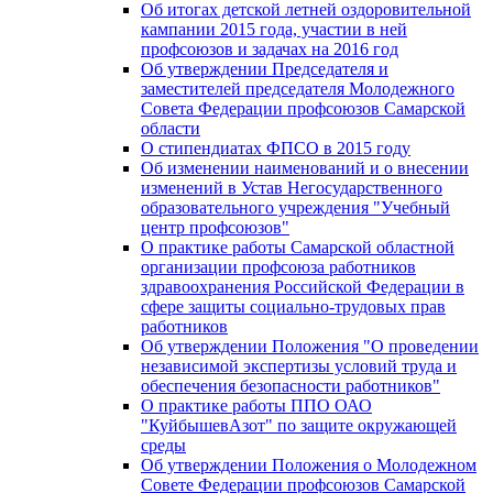
Об итогах детской летней оздоровительной
кампании 2015 года, участии в ней
профсоюзов и задачах на 2016 год
Об утверждении Председателя и
заместителей председателя Молодежного
Совета Федерации профсоюзов Самарской
области
О стипендиатах ФПСО в 2015 году
Об изменении наименований и о внесении
изменений в Устав Негосударственного
образовательного учреждения "Учебный
центр профсоюзов"
О практике работы Самарской областной
организации профсоюза работников
здравоохранения Российской Федерации в
сфере защиты социально-трудовых прав
работников
Об утверждении Положения "О проведении
независимой экспертизы условий труда и
обеспечения безопасности работников"
О практике работы ППО ОАО
"КуйбышевАзот" по защите окружающей
среды
Об утверждении Положения о Молодежном
Совете Федерации профсоюзов Самарской