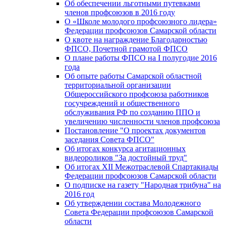
Об обеспечении льготными путевками
членов профсоюзов в 2016 году
О «Школе молодого профсоюзного лидера»
Федерации профсоюзов Самарской области
О квоте на награждение Благодарностью
ФПСО, Почетной грамотой ФПСО
О плане работы ФПСО на I полугодие 2016
года
Об опыте работы Самарской областной
территориальной организации
Общероссийского профсоюза работников
госучреждений и общественного
обслуживания РФ по созданию ППО и
увеличению численности членов профсоюза
Постановление "О проектах документов
заседания Совета ФПСО"
Об итогах конкурса агитационных
видеороликов "За достойный труд"
Об итогах XII Межотраслевой Спартакиады
Федерации профсоюзов Самарской области
О подписке на газету "Народная трибуна" на
2016 год
Об утверждении состава Молодежного
Совета Федерации профсоюзов Самарской
области