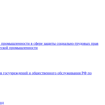
и промышленности в сфере защиты социально-трудовых прав
ической промышленности
ов госучреждений и общественного обслуживания РФ по
год