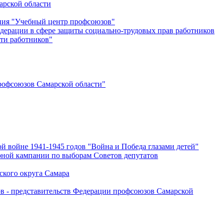
арской области
ения "Учебный центр профсоюзов"
дерации в сфере защиты социально-трудовых прав работников
ти работников"
офсоюзов Самарской области"
й войне 1941-1945 годов "Война и Победа глазами детей"
рной кампании по выборам Советов депутатов
ского округа Самара
ов - представительств Федерации профсоюзов Самарской