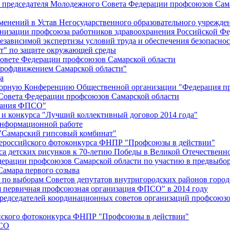
й председателя Молодежного Совета Федерации профсоюзов Сам
менений в Устав Негосударственного образовательного учрежд
анизации профсоюза работников здравоохранения Российской Фе
зависимой экспертизы условий труда и обеспечения безопаснос
" по защите окружающей среды
вете Федерации профсоюзов Самарской области
профдвижением Самарской области"
а
борную Конференцию Общественной организации "Федерация пр
Совета Федерации профсоюзов Самарской области
едания ФПСО"
 и конкурса "Лучший коллективный договор 2014 года"
информационной работе
 "Самарский гипсовый комбинат"
сероссийского фотоконкурса ФНПР "Профсоюзы в действии"
а детских рисунков к 70-летию Победы в Великой Отечественно
дерации профсоюзов Самарской области по участию в предвыбо
Самара первого созыва
о выборам Советов депутатов внутригородских районов город
ая первичная профсоюзная организация ФПСО" в 2014 году
председателей координационных советов организаций профсоюз
ийского фотоконкурса ФНПР "Профсоюзы в действии"
ПСО