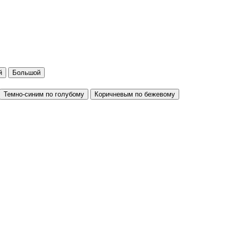
й
Большой
Темно-синим по голубому
Коричневым по бежевому