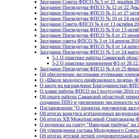
Заседание Совета ФПСО № 5 от 22 декабря 20
Заседание Президиума ФПСО № 12 от 22 Дека
Заседание Президиума ФПСО № 11 от 27 октя
Заседание Президиума ФПСО № 10 от 24 октя
Заседание Совета ФПСО № 4 от 13 октября 20
Заседание Президиума ФПСО № 9 от 13 октяб
Заседание Президиума ФПСО № 8 от 23 июня 
Заседание совета ФПСО № 3 от 14 апреля 201
Заседание Президиума ФПСО № 6 от 14 апрел
Заседание Президиума ФПСО № 5 от 24 марта
5-1 О практике работы Самарской обла
5-2 О практике применения ФЗ от 28.12
Заседание Президиума ФПСО № 4 от 25 февра
Об обеспечении льготными путевками членов
О «Школе молодого профсоюзного лидера» Ф
О квоте на награждение Благодарностью Ф
О плане работы ФПСО на I полугодие 2016 г
Об опыте работы Самарской областной терри
созданию ППО и увеличению численности чл
Постановление "О проектах документов зас
Об итогах конкурса агитационных видеоролик
Об итогах XII Межотраслевой Спартакиады 
О подписке на газету "Народная трибуна" на 
Об утверждении состава Молодежного Совет
Об итогах детской летней оздоровительной ка