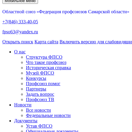
Мобильное меню
Областной союз «Федерация профсоюзов Самарской области»
+7(846) 333-40-05
fpso63@yandex.ru
Открыть поиск
Карта сайта
Включить версию для слабовидящ
О нас
Структура ФПСО
Что такое профсоюз
Историческая справка
Музей ФПСО
Конкурсы
Профсоюз помог
Партнеры
Задать вопрос
Профсоюз ТВ
Новости
Все новости
Федеральные новости
Документы
Устав ФПСО
Официальные документы