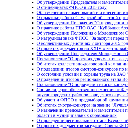
Об утверждении Председателя и заместителе
О стипендиатах ФПСО в 2015 году
Об изменении наименований и о внесении из
О практике работы Самарской областной орг
Об утверждении Положения "О проведении не
О практике работы ППО ОАО "КуйбышевАзот
Об утверждении Положения о Молодежном Со
О нагрудном знаке ФПСО "За заслуги перед 
О коллективных действиях 7 октября 2015 год
О проектах документов на XXIV отчетно-вы
Об утверждении Председателя Молодежного 
Постановление "О проектах документов зас
Об итогах коллективно-договорной кампании
О подведении итогов смотров-конкурсов по 
О состоянии условий и охраны труда на ЗАО
О подведении итогов регионального этапа В
Постановление "О подведении итогов конкурс
Состав лидеров общественного мнения от Фе
внутригородских районов городского округа 
Об участии ФПСО в предвыборной кампании п
Об итогах смотра-конкурса на звание "Лучш
О назначении председателей и заместителей 
области в муниципальных образованиях
О проведении регионального этапа Всеросс
О проектах документов заседания Совета Ф