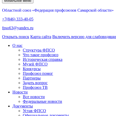
Мобильное меню
Областной союз «Федерация профсоюзов Самарской области»
+7(846) 333-40-05
fpso63@yandex.ru
Открыть поиск
Карта сайта
Включить версию для слабовидящ
О нас
Структура ФПСО
Что такое профсоюз
Историческая справка
Музей ФПСО
Конкурсы
Профсоюз помог
Партнеры
Задать вопрос
Профсоюз ТВ
Новости
Все новости
Федеральные новости
Документы
Устав ФПСО
Официальные документы