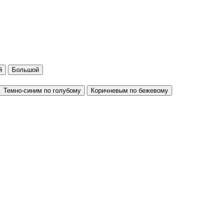
й
Большой
Темно-синим по голубому
Коричневым по бежевому