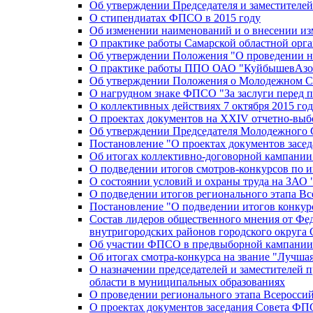
Об утверждении Председателя и заместителе
О стипендиатах ФПСО в 2015 году
Об изменении наименований и о внесении из
О практике работы Самарской областной орг
Об утверждении Положения "О проведении не
О практике работы ППО ОАО "КуйбышевАзот
Об утверждении Положения о Молодежном Со
О нагрудном знаке ФПСО "За заслуги перед 
О коллективных действиях 7 октября 2015 год
О проектах документов на XXIV отчетно-вы
Об утверждении Председателя Молодежного 
Постановление "О проектах документов зас
Об итогах коллективно-договорной кампании
О подведении итогов смотров-конкурсов по 
О состоянии условий и охраны труда на ЗАО
О подведении итогов регионального этапа В
Постановление "О подведении итогов конкурс
Состав лидеров общественного мнения от Фе
внутригородских районов городского округа 
Об участии ФПСО в предвыборной кампании п
Об итогах смотра-конкурса на звание "Лучш
О назначении председателей и заместителей 
области в муниципальных образованиях
О проведении регионального этапа Всеросс
О проектах документов заседания Совета Ф