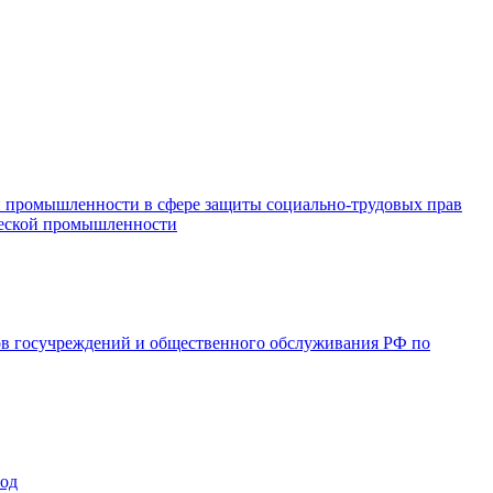
и промышленности в сфере защиты социально-трудовых прав
ической промышленности
ов госучреждений и общественного обслуживания РФ по
год