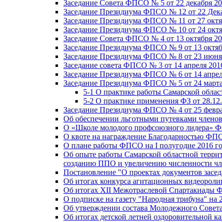
Заседание Совета ФПСО № 5 от 22 декабря 20
Заседание Президиума ФПСО № 12 от 22 Дека
Заседание Президиума ФПСО № 11 от 27 октя
Заседание Президиума ФПСО № 10 от 24 октя
Заседание Совета ФПСО № 4 от 13 октября 20
Заседание Президиума ФПСО № 9 от 13 октяб
Заседание Президиума ФПСО № 8 от 23 июня 
Заседание совета ФПСО № 3 от 14 апреля 201
Заседание Президиума ФПСО № 6 от 14 апрел
Заседание Президиума ФПСО № 5 от 24 марта
5-1 О практике работы Самарской обла
5-2 О практике применения ФЗ от 28.12
Заседание Президиума ФПСО № 4 от 25 февра
Об обеспечении льготными путевками членов
О «Школе молодого профсоюзного лидера» Ф
О квоте на награждение Благодарностью Ф
О плане работы ФПСО на I полугодие 2016 г
Об опыте работы Самарской областной терри
созданию ППО и увеличению численности чл
Постановление "О проектах документов зас
Об итогах конкурса агитационных видеоролик
Об итогах XII Межотраслевой Спартакиады 
О подписке на газету "Народная трибуна" на 
Об утверждении состава Молодежного Совет
Об итогах детской летней оздоровительной ка