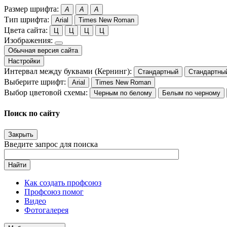
Размер шрифта:
A
A
A
Тип шрифта:
Arial
Times New Roman
Цвета сайта:
Ц
Ц
Ц
Ц
Изображения:
Обычная версия сайта
Настройки
Интервал между буквами (Кернинг):
Стандартный
Стандартны
Выберите шрифт:
Arial
Times New Roman
Выбор цветовой схемы:
Черным по белому
Белым по черному
Поиск по сайту
Закрыть
Введите запрос для поиска
Найти
Как создать профсоюз
Профсоюз помог
Видео
Фотогалерея