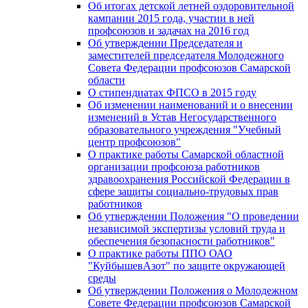
Об итогах детской летней оздоровительной
кампании 2015 года, участии в ней
профсоюзов и задачах на 2016 год
Об утверждении Председателя и
заместителей председателя Молодежного
Совета Федерации профсоюзов Самарской
области
О стипендиатах ФПСО в 2015 году
Об изменении наименований и о внесении
изменений в Устав Негосударственного
образовательного учреждения "Учебный
центр профсоюзов"
О практике работы Самарской областной
организации профсоюза работников
здравоохранения Российской Федерации в
сфере защиты социально-трудовых прав
работников
Об утверждении Положения "О проведении
независимой экспертизы условий труда и
обеспечения безопасности работников"
О практике работы ППО ОАО
"КуйбышевАзот" по защите окружающей
среды
Об утверждении Положения о Молодежном
Совете Федерации профсоюзов Самарской