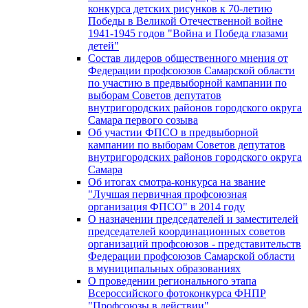
конкурса детских рисунков к 70-летию
Победы в Великой Отечественной войне
1941-1945 годов "Война и Победа глазами
детей"
Состав лидеров общественного мнения от
Федерации профсоюзов Самарской области
по участию в предвыборной кампании по
выборам Советов депутатов
внутригородских районов городского округа
Самара первого созыва
Об участии ФПСО в предвыборной
кампании по выборам Советов депутатов
внутригородских районов городского округа
Самара
Об итогах смотра-конкурса на звание
"Лучшая первичная профсоюзная
организация ФПСО" в 2014 году
О назначении председателей и заместителей
председателей координационных советов
организаций профсоюзов - представительств
Федерации профсоюзов Самарской области
в муниципальных образованиях
О проведении регионального этапа
Всероссийского фотоконкурса ФНПР
"Профсоюзы в действии"