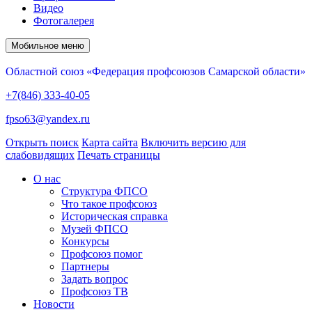
Видео
Фотогалерея
Мобильное меню
Областной союз «Федерация профсоюзов Самарской области»
+7(846) 333-40-05
fpso63@yandex.ru
Открыть поиск
Карта сайта
Включить версию для
слабовидящих
Печать страницы
О нас
Структура ФПСО
Что такое профсоюз
Историческая справка
Музей ФПСО
Конкурсы
Профсоюз помог
Партнеры
Задать вопрос
Профсоюз ТВ
Новости