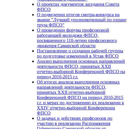
О проектах документов заседания Совета
ФПСО
О подведении итогов смотра-конкурса на
звание "Лучший уполномоченный по охране
труда ФПСО"
О проведении форума профсоюзной
работающей молодежи ФПСО,
посвященного 110-летию профсоюзного
движения Самарской области
Постановление о создании рабочей группы
по подготовке изменений в Устав ФПСО
Анализ выполнения основных направлений
деятельности ФПСО, принятых XXII
отчетно-выборной Конференцией ФПСО на
период 2010-2015 г.г.
Об итогах анализа выполнения основных
направлений деятельности ФПСО,
принятых XXII отчетно-выборной
Конференцией ФПСО на период 2010-2015
г.г. и мерах по достижению их реализации к
XXIV отчетно-выборной Конференции
ФПСО
О задачах и действиях профсоюзов по
участию в реализации Распоряжения
Губернатора Самарской области от