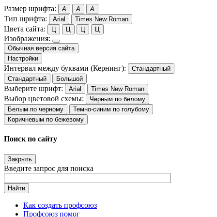
Размер шрифта:
A
A
A
Тип шрифта:
Arial
Times New Roman
Цвета сайта:
Ц
Ц
Ц
Ц
Изображения:
Обычная версия сайта
Настройки
Интервал между буквами (Кернинг):
Стандартный
Стандартный
Большой
Выберите шрифт:
Arial
Times New Roman
Выбор цветовой схемы:
Черным по белому
Белым по черному
Темно-синим по голубому
Коричневым по бежевому
Поиск по сайту
Закрыть
Введите запрос для поиска
Найти
Как создать профсоюз
Профсоюз помог