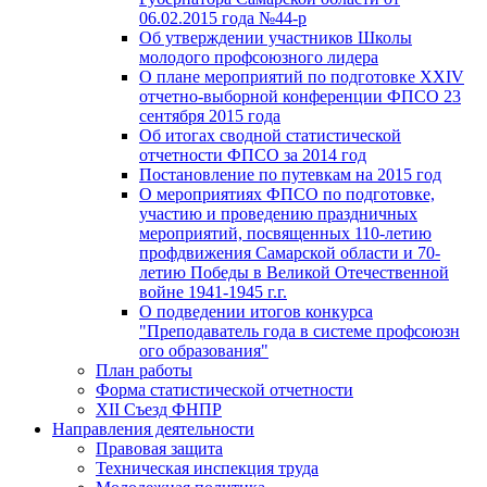
06.02.2015 года №44-р
Об утверждении участников Школы
молодого профсоюзного лидера
О плане мероприятий по подготовке XXIV
отчетно-выборной конференции ФПСО 23
сентября 2015 года
Об итогах сводной статистической
отчетности ФПСО за 2014 год
Постановление по путевкам на 2015 год
О мероприятиях ФПСО по подготовке,
участию и проведению праздничных
мероприятий, посвященных 110-летию
профдвижения Самарской области и 70-
летию Победы в Великой Отечественной
войне 1941-1945 г.г.
О подведении итогов конкурса
"Преподаватель года в системе профсоюзн
ого образования"
План работы
Форма статистической отчетности
XII Съезд ФНПР
Направления деятельности
Правовая защита
Техническая инспекция труда