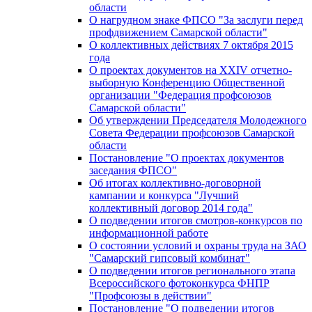
области
О нагрудном знаке ФПСО "За заслуги перед
профдвижением Самарской области"
О коллективных действиях 7 октября 2015
года
О проектах документов на XXIV отчетно-
выборную Конференцию Общественной
организации "Федерация профсоюзов
Самарской области"
Об утверждении Председателя Молодежного
Совета Федерации профсоюзов Самарской
области
Постановление "О проектах документов
заседания ФПСО"
Об итогах коллективно-договорной
кампании и конкурса "Лучший
коллективный договор 2014 года"
О подведении итогов смотров-конкурсов по
информационной работе
О состоянии условий и охраны труда на ЗАО
"Самарский гипсовый комбинат"
О подведении итогов регионального этапа
Всероссийского фотоконкурса ФНПР
"Профсоюзы в действии"
Постановление "О подведении итогов