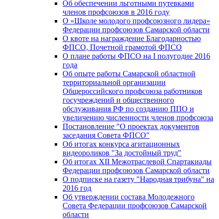
Об обеспечении льготными путевками
членов профсоюзов в 2016 году
О «Школе молодого профсоюзного лидера»
Федерации профсоюзов Самарской области
О квоте на награждение Благодарностью
ФПСО, Почетной грамотой ФПСО
О плане работы ФПСО на I полугодие 2016
года
Об опыте работы Самарской областной
территориальной организации
Общероссийского профсоюза работников
госучреждений и общественного
обслуживания РФ по созданию ППО и
увеличению численности членов профсоюза
Постановление "О проектах документов
заседания Совета ФПСО"
Об итогах конкурса агитационных
видеороликов "За достойный труд"
Об итогах XII Межотраслевой Спартакиады
Федерации профсоюзов Самарской области
О подписке на газету "Народная трибуна" на
2016 год
Об утверждении состава Молодежного
Совета Федерации профсоюзов Самарской
области