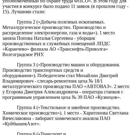
уполномоченный по охране труда ФПСО». В этом году для
участия в конкурсе было подано 11 заявок (в прошлом году -
15). Лучшими стали:
Группа 2 («Добыча полезных ископаемых.
Металлургическое производство. Производство и
распределение электроэнергии, газа и воды»). 1 место
заняла Попова Наталья Сергеевна - уборщик
производственных и служебных помещений ЛПДС
«Караичево» филиала АО «Транснефть-Приволга»
Волгоградское РНУ.
Группа 3 («Производство машин и оборудования.
Производство транспортных средств и
оборудования»). Победителем стал Михайлин Дмитрий
Владимирович - слесарь-ремонтник цеха № 18/1
металлургического производства ПАО «АВТОВАЗ». 2 место
у Егорова Дмитрия Александровича - оператора станков с
программным управлением цеха № 39 ПАО «Кузнецов».
Группа 4 («Текстильное и швейное производство.
Химическое производство»). 1 место - Харитонова Светлана
Вячеславовна - лаборант химического анализа ПАО
«КуйбышевАзот».
Группа 6 («Транспорт и