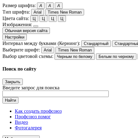
Размер шрифта:
A
A
A
Тип шрифта:
Arial
Times New Roman
Цвета сайта:
Ц
Ц
Ц
Ц
Изображения:
Обычная версия сайта
Настройки
Интервал между буквами (Кернинг):
Стандартный
Стандартны
Выберите шрифт:
Arial
Times New Roman
Выбор цветовой схемы:
Черным по белому
Белым по черному
Поиск по сайту
Закрыть
Введите запрос для поиска
Найти
Как создать профсоюз
Профсоюз помог
Видео
Фотогалерея