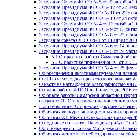
Заседание Совета ФПСО № 5 от 22 декабря 20
Заседание Президиума ФПСО № 12 от 22 Дека
Заседание Президиума ФПСО № 11 от 27 октя
Заседание Президиума ФПСО № 10 от 24 октя
Заседание Совета ФПСО № 4 от 13 октября 20
Заседание Президиума ФПСО № 9 от 13 октяб
Заседание Президиума ФПСО № 8 от 23 июня 
Заседание совета ФПСО № 3 от 14 апреля 201
Заседание Президиума ФПСО № 6 от 14 апрел
Заседание Президиума ФПСО № 5 от 24 марта
5-1 О практике работы Самарской обла
5-2 О практике применения ФЗ от 28.12
Заседание Президиума ФПСО № 4 от 25 февра
Об обеспечении льготными путевками членов
О «Школе молодого профсоюзного лидера» Ф
О квоте на награждение Благодарностью Ф
О плане работы ФПСО на I полугодие 2016 г
Об опыте работы Самарской областной терри
созданию ППО и увеличению численности чл
Постановление "О проектах документов зас
Об итогах конкурса агитационных видеоролик
Об итогах XII Межотраслевой Спартакиады 
О подписке на газету "Народная трибуна" на 
Об утверждении состава Молодежного Совет
Об итогах детской летней оздоровительной ка