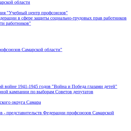
арской области
ения "Учебный центр профсоюзов"
дерации в сфере защиты социально-трудовых прав работников
ти работников"
офсоюзов Самарской области"
й войне 1941-1945 годов "Война и Победа глазами детей"
рной кампании по выборам Советов депутатов
ского округа Самара
ов - представительств Федерации профсоюзов Самарской