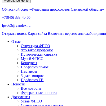
Мобильное меню
Областной союз «Федерация профсоюзов Самарской области»
+7(846) 333-40-05
fpso63@yandex.ru
Открыть поиск
Карта сайта
Включить версию для слабовидящ
О нас
Структура ФПСО
Что такое профсоюз
Историческая справка
Музей ФПСО
Конкурсы
Профсоюз помог
Партнеры
Задать вопрос
Профсоюз ТВ
Новости
Все новости
Федеральные новости
Документы
Устав ФПСО
Официальные документы