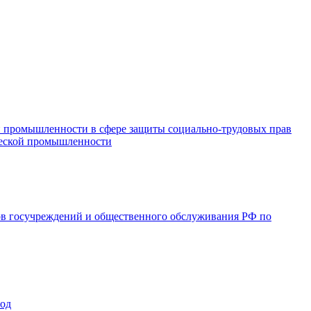
и промышленности в сфере защиты социально-трудовых прав
ической промышленности
ов госучреждений и общественного обслуживания РФ по
год