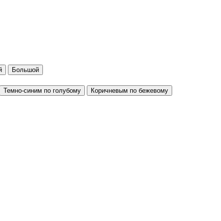
й
Большой
Темно-синим по голубому
Коричневым по бежевому