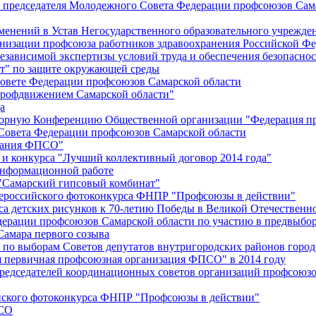
й председателя Молодежного Совета Федерации профсоюзов Сам
менений в Устав Негосударственного образовательного учрежд
анизации профсоюза работников здравоохранения Российской Фе
зависимой экспертизы условий труда и обеспечения безопаснос
" по защите окружающей среды
вете Федерации профсоюзов Самарской области
профдвижением Самарской области"
а
борную Конференцию Общественной организации "Федерация пр
Совета Федерации профсоюзов Самарской области
едания ФПСО"
 и конкурса "Лучший коллективный договор 2014 года"
информационной работе
 "Самарский гипсовый комбинат"
сероссийского фотоконкурса ФНПР "Профсоюзы в действии"
а детских рисунков к 70-летию Победы в Великой Отечественно
дерации профсоюзов Самарской области по участию в предвыбо
Самара первого созыва
о выборам Советов депутатов внутригородских районов город
ая первичная профсоюзная организация ФПСО" в 2014 году
председателей координационных советов организаций профсоюз
ийского фотоконкурса ФНПР "Профсоюзы в действии"
ПСО