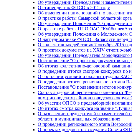
Об утверждении Председателя и заместителе
О стипендиатах ФПСО в 2015 году
Об изменении наименований и о внесении из
О практике работы Самарской областной орг
Об утверждении Положения "О проведении не
О практике работы ППО ОАО "КуйбышевАзот
Об утверждении Положения о Молодежном Со
О нагрудном знаке ФПСО "За заслуги перед 
О коллективных действиях 7 октября 2015 год
О проектах документов на XXIV отчетно-вы
Об утверждении Председателя Молодежного 
Постановление "О проектах документов зас
Об итогах коллективно-договорной кампании
О подведении итогов смотров-конкурсов по 
О состоянии условий и охраны труда на ЗАО
О подведении итогов регионального этапа В
Постановление "О подведении итогов конкурс
Состав лидеров общественного мнения от Фе
внутригородских районов городского округа 
Об участии ФПСО в предвыборной кампании п
Об итогах смотра-конкурса на звание "Лучш
О назначении председателей и заместителей 
области в муниципальных образованиях
О проведении регионального этапа Всеросс
О проектах документов заседания Совета Ф