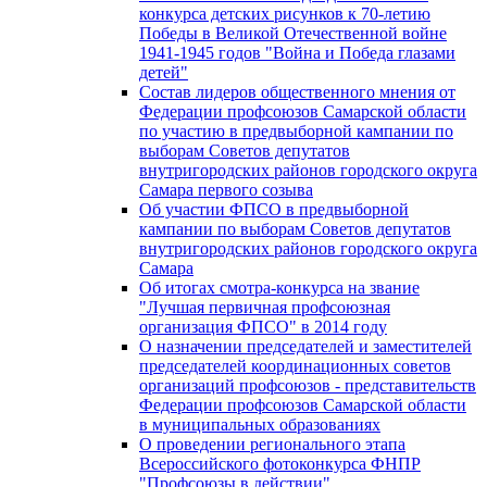
конкурса детских рисунков к 70-летию
Победы в Великой Отечественной войне
1941-1945 годов "Война и Победа глазами
детей"
Состав лидеров общественного мнения от
Федерации профсоюзов Самарской области
по участию в предвыборной кампании по
выборам Советов депутатов
внутригородских районов городского округа
Самара первого созыва
Об участии ФПСО в предвыборной
кампании по выборам Советов депутатов
внутригородских районов городского округа
Самара
Об итогах смотра-конкурса на звание
"Лучшая первичная профсоюзная
организация ФПСО" в 2014 году
О назначении председателей и заместителей
председателей координационных советов
организаций профсоюзов - представительств
Федерации профсоюзов Самарской области
в муниципальных образованиях
О проведении регионального этапа
Всероссийского фотоконкурса ФНПР
"Профсоюзы в действии"