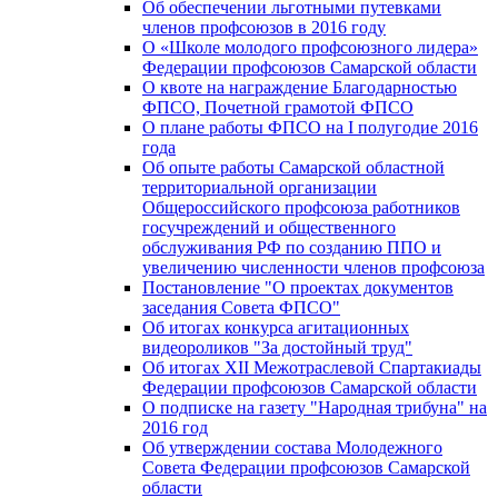
Об обеспечении льготными путевками
членов профсоюзов в 2016 году
О «Школе молодого профсоюзного лидера»
Федерации профсоюзов Самарской области
О квоте на награждение Благодарностью
ФПСО, Почетной грамотой ФПСО
О плане работы ФПСО на I полугодие 2016
года
Об опыте работы Самарской областной
территориальной организации
Общероссийского профсоюза работников
госучреждений и общественного
обслуживания РФ по созданию ППО и
увеличению численности членов профсоюза
Постановление "О проектах документов
заседания Совета ФПСО"
Об итогах конкурса агитационных
видеороликов "За достойный труд"
Об итогах XII Межотраслевой Спартакиады
Федерации профсоюзов Самарской области
О подписке на газету "Народная трибуна" на
2016 год
Об утверждении состава Молодежного
Совета Федерации профсоюзов Самарской
области