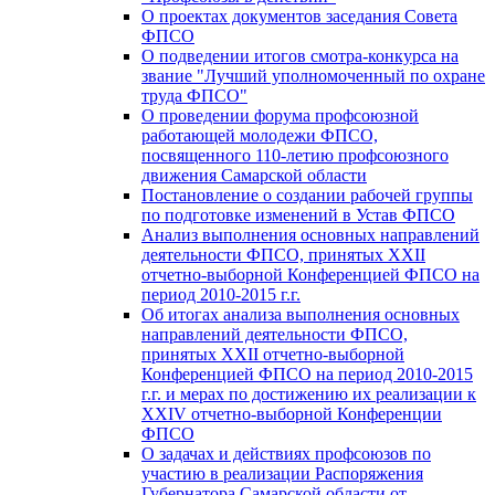
О проектах документов заседания Совета
ФПСО
О подведении итогов смотра-конкурса на
звание "Лучший уполномоченный по охране
труда ФПСО"
О проведении форума профсоюзной
работающей молодежи ФПСО,
посвященного 110-летию профсоюзного
движения Самарской области
Постановление о создании рабочей группы
по подготовке изменений в Устав ФПСО
Анализ выполнения основных направлений
деятельности ФПСО, принятых XXII
отчетно-выборной Конференцией ФПСО на
период 2010-2015 г.г.
Об итогах анализа выполнения основных
направлений деятельности ФПСО,
принятых XXII отчетно-выборной
Конференцией ФПСО на период 2010-2015
г.г. и мерах по достижению их реализации к
XXIV отчетно-выборной Конференции
ФПСО
О задачах и действиях профсоюзов по
участию в реализации Распоряжения
Губернатора Самарской области от