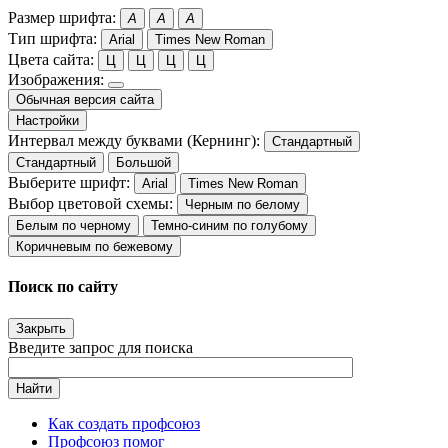
Размер шрифта:
A
A
A
Тип шрифта:
Arial
Times New Roman
Цвета сайта:
Ц
Ц
Ц
Ц
Изображения:
Обычная версия сайта
Настройки
Интервал между буквами (Кернинг):
Стандартный
Стандартный
Большой
Выберите шрифт:
Arial
Times New Roman
Выбор цветовой схемы:
Черным по белому
Белым по черному
Темно-синим по голубому
Коричневым по бежевому
Поиск по сайту
Закрыть
Введите запрос для поиска
Найти
Как создать профсоюз
Профсоюз помог