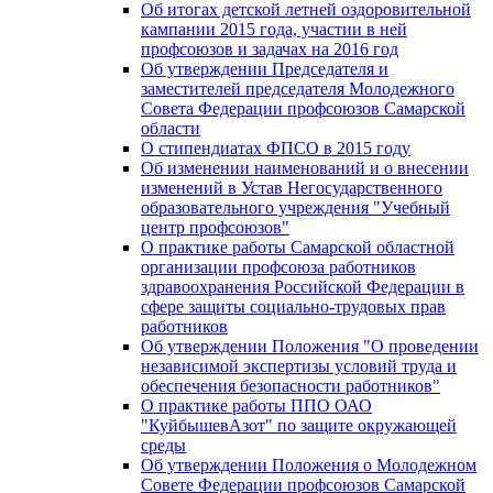
Об итогах детской летней оздоровительной
кампании 2015 года, участии в ней
профсоюзов и задачах на 2016 год
Об утверждении Председателя и
заместителей председателя Молодежного
Совета Федерации профсоюзов Самарской
области
О стипендиатах ФПСО в 2015 году
Об изменении наименований и о внесении
изменений в Устав Негосударственного
образовательного учреждения "Учебный
центр профсоюзов"
О практике работы Самарской областной
организации профсоюза работников
здравоохранения Российской Федерации в
сфере защиты социально-трудовых прав
работников
Об утверждении Положения "О проведении
независимой экспертизы условий труда и
обеспечения безопасности работников"
О практике работы ППО ОАО
"КуйбышевАзот" по защите окружающей
среды
Об утверждении Положения о Молодежном
Совете Федерации профсоюзов Самарской