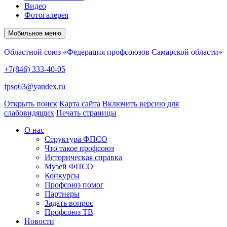
Видео
Фотогалерея
Мобильное меню
Областной союз «Федерация профсоюзов Самарской области»
+7(846) 333-40-05
fpso63@yandex.ru
Открыть поиск
Карта сайта
Включить версию для
слабовидящих
Печать страницы
О нас
Структура ФПСО
Что такое профсоюз
Историческая справка
Музей ФПСО
Конкурсы
Профсоюз помог
Партнеры
Задать вопрос
Профсоюз ТВ
Новости