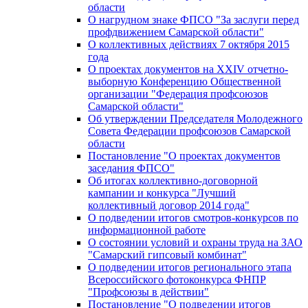
области
О нагрудном знаке ФПСО "За заслуги перед
профдвижением Самарской области"
О коллективных действиях 7 октября 2015
года
О проектах документов на XXIV отчетно-
выборную Конференцию Общественной
организации "Федерация профсоюзов
Самарской области"
Об утверждении Председателя Молодежного
Совета Федерации профсоюзов Самарской
области
Постановление "О проектах документов
заседания ФПСО"
Об итогах коллективно-договорной
кампании и конкурса "Лучший
коллективный договор 2014 года"
О подведении итогов смотров-конкурсов по
информационной работе
О состоянии условий и охраны труда на ЗАО
"Самарский гипсовый комбинат"
О подведении итогов регионального этапа
Всероссийского фотоконкурса ФНПР
"Профсоюзы в действии"
Постановление "О подведении итогов