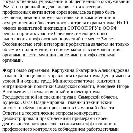
государственных учреждений и общественного обслуживания
РФ. И на прошлой неделе впервые эта категория
профсоюзных активистов соревновалась за право быть
лучшими, демонстрируя свои навыки и компетенции в
осуществлении общественного контроля охраны труда. Из 19
членов внештатной инспекции СОТООП РГУ и ОО РФ
решили принять участие 6 человек, имеющих опыт
выполнения профсоюзных поручений не менее 3-х лет.
Особенностью этой категории профактива является не только
объем их полномочий, но и возможность взаимодействия с
органами власти, муниципалитетами и профсоюзными
органами.
Жюри было серьезным: Карпухина Екатерина Александровна
- главный специалист управления охраны труда Департамента
условий и охраны труда Министерства труда, занятости и
миграционной политики Самарской области, Колодеев Игорь
Васильевич - государственный инспектор труда
Государственной инспекции труда в Самарской области,
Буценко Ольга Владимировна - главный технический
инспектор Федерации профсоюзов Самарской области.
Ответы на теоретические вопросы конкурсанты
демонстрировали практическими примерами своей
деятельности, которые еще раз доказали эффективность
профсоюзного контроля за соблюдением работодателями