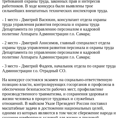
требований охраны труда, законных прав и интересов
работников. В ходе конкурса были выявлены трое
сильнейших внештатных технических инспекторов труда.
- 1 место - Дмитрий Васюхин, консультант отдела охраны
труда управления развития персонала и охраны труда
Департамента по управлению персоналом и кадровой
политике Аппарата Администрации г.о. Самара;
- 2 место - Дмитрий Анисимов, главный специалист отдела
охраны труда управления развития персонала и охраны труда
Департамента по управлению персоналом и кадровой
политике Аппарата Администрации г.о. Самара;
- 3 место - Дмитрий Фадеев, начальник отдела по охране труда
Администрации г.о. Отрадный СО.
На конкурсе состоялся экзамен на социально-ответственную
позицию власти, контролирующих госорганов и профсоюза в
обеспечении безопасности рабочих мест, профилактике
производственного травматизма, и сохранения здоровья и
жизни человека в процессе трудовых и служебных
отношений. В майском Указе Президент России поставил
масштабные задачи в достижении национальных целей,
одними из которых являются в том числе сбережение народа и
создание комфортных условий для жизни и трудовой