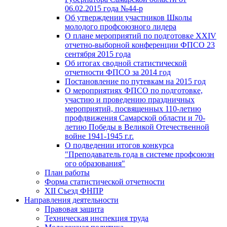
06.02.2015 года №44-р
Об утверждении участников Школы
молодого профсоюзного лидера
О плане мероприятий по подготовке XXIV
отчетно-выборной конференции ФПСО 23
сентября 2015 года
Об итогах сводной статистической
отчетности ФПСО за 2014 год
Постановление по путевкам на 2015 год
О мероприятиях ФПСО по подготовке,
участию и проведению праздничных
мероприятий, посвященных 110-летию
профдвижения Самарской области и 70-
летию Победы в Великой Отечественной
войне 1941-1945 г.г.
О подведении итогов конкурса
"Преподаватель года в системе профсоюзн
ого образования"
План работы
Форма статистической отчетности
XII Съезд ФНПР
Направления деятельности
Правовая защита
Техническая инспекция труда