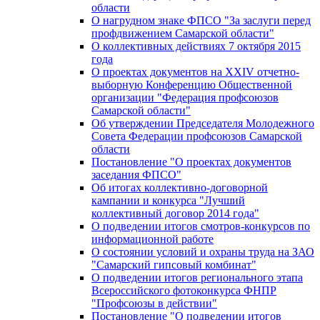
области
О нагрудном знаке ФПСО "За заслуги перед
профдвижением Самарской области"
О коллективных действиях 7 октября 2015
года
О проектах документов на XXIV отчетно-
выборную Конференцию Общественной
организации "Федерация профсоюзов
Самарской области"
Об утверждении Председателя Молодежного
Совета Федерации профсоюзов Самарской
области
Постановление "О проектах документов
заседания ФПСО"
Об итогах коллективно-договорной
кампании и конкурса "Лучший
коллективный договор 2014 года"
О подведении итогов смотров-конкурсов по
информационной работе
О состоянии условий и охраны труда на ЗАО
"Самарский гипсовый комбинат"
О подведении итогов регионального этапа
Всероссийского фотоконкурса ФНПР
"Профсоюзы в действии"
Постановление "О подведении итогов