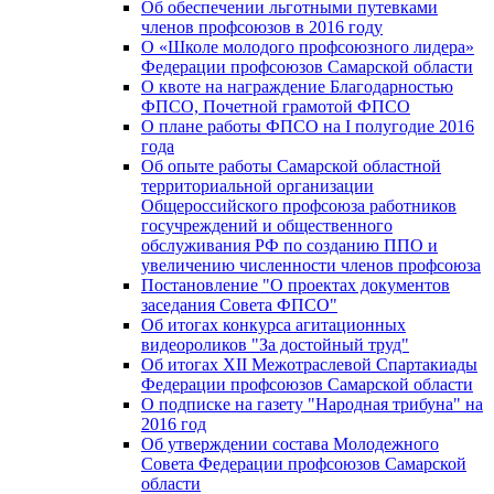
Об обеспечении льготными путевками
членов профсоюзов в 2016 году
О «Школе молодого профсоюзного лидера»
Федерации профсоюзов Самарской области
О квоте на награждение Благодарностью
ФПСО, Почетной грамотой ФПСО
О плане работы ФПСО на I полугодие 2016
года
Об опыте работы Самарской областной
территориальной организации
Общероссийского профсоюза работников
госучреждений и общественного
обслуживания РФ по созданию ППО и
увеличению численности членов профсоюза
Постановление "О проектах документов
заседания Совета ФПСО"
Об итогах конкурса агитационных
видеороликов "За достойный труд"
Об итогах XII Межотраслевой Спартакиады
Федерации профсоюзов Самарской области
О подписке на газету "Народная трибуна" на
2016 год
Об утверждении состава Молодежного
Совета Федерации профсоюзов Самарской
области