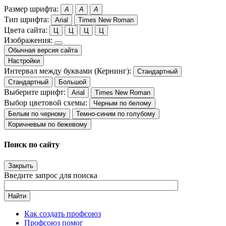
Размер шрифта:
A
A
A
Тип шрифта:
Arial
Times New Roman
Цвета сайта:
Ц
Ц
Ц
Ц
Изображения:
Обычная версия сайта
Настройки
Интервал между буквами (Кернинг):
Стандартный
Стандартный
Большой
Выберите шрифт:
Arial
Times New Roman
Выбор цветовой схемы:
Черным по белому
Белым по черному
Темно-синим по голубому
Коричневым по бежевому
Поиск по сайту
Закрыть
Введите запрос для поиска
Найти
Как создать профсоюз
Профсоюз помог