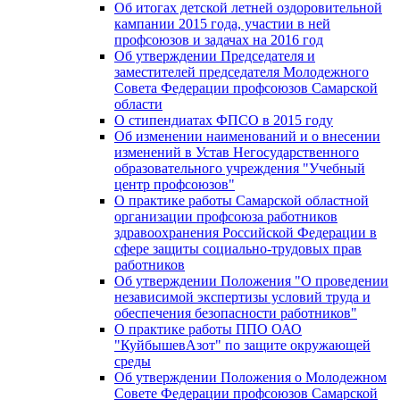
Об итогах детской летней оздоровительной
кампании 2015 года, участии в ней
профсоюзов и задачах на 2016 год
Об утверждении Председателя и
заместителей председателя Молодежного
Совета Федерации профсоюзов Самарской
области
О стипендиатах ФПСО в 2015 году
Об изменении наименований и о внесении
изменений в Устав Негосударственного
образовательного учреждения "Учебный
центр профсоюзов"
О практике работы Самарской областной
организации профсоюза работников
здравоохранения Российской Федерации в
сфере защиты социально-трудовых прав
работников
Об утверждении Положения "О проведении
независимой экспертизы условий труда и
обеспечения безопасности работников"
О практике работы ППО ОАО
"КуйбышевАзот" по защите окружающей
среды
Об утверждении Положения о Молодежном
Совете Федерации профсоюзов Самарской