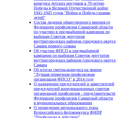
конкурса детских рисунков к 70-летию
Победы в Великой Отечественной войне
1941-1945 годов "Война и Победа глазами
детей"
Состав лидеров общественного мнения от
Федерации профсоюзов Самарской области
по участию в предвыборной кампании по
выборам Советов депутатов
внутригородских районов городского округа
Самара первого созыва
Об участии ФПСО в предвыборной
кампании по выборам Советов депутатов
внутригородских районов городского округа
Самара
Об итогах смотра-конкурса на звание
"Лучшая первичная профсоюзная
организация ФПСО" в 2014 году
О назначении председателей и заместителей
председателей координационных советов
организаций профсоюзов - представительств
Федерации профсоюзов Самарской области
в муниципальных образованиях
О проведении регионального этапа
Всероссийского фотоконкурса ФНПР
"Профсоюзы в действии"