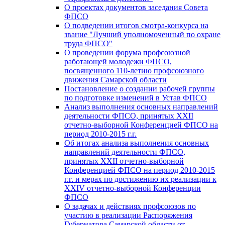
О проектах документов заседания Совета
ФПСО
О подведении итогов смотра-конкурса на
звание "Лучший уполномоченный по охране
труда ФПСО"
О проведении форума профсоюзной
работающей молодежи ФПСО,
посвященного 110-летию профсоюзного
движения Самарской области
Постановление о создании рабочей группы
по подготовке изменений в Устав ФПСО
Анализ выполнения основных направлений
деятельности ФПСО, принятых XXII
отчетно-выборной Конференцией ФПСО на
период 2010-2015 г.г.
Об итогах анализа выполнения основных
направлений деятельности ФПСО,
принятых XXII отчетно-выборной
Конференцией ФПСО на период 2010-2015
г.г. и мерах по достижению их реализации к
XXIV отчетно-выборной Конференции
ФПСО
О задачах и действиях профсоюзов по
участию в реализации Распоряжения
Губернатора Самарской области от