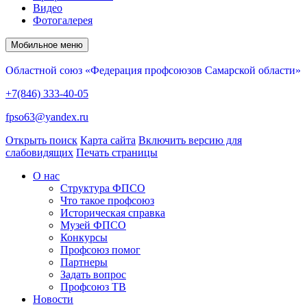
Видео
Фотогалерея
Мобильное меню
Областной союз «Федерация профсоюзов Самарской области»
+7(846) 333-40-05
fpso63@yandex.ru
Открыть поиск
Карта сайта
Включить версию для
слабовидящих
Печать страницы
О нас
Структура ФПСО
Что такое профсоюз
Историческая справка
Музей ФПСО
Конкурсы
Профсоюз помог
Партнеры
Задать вопрос
Профсоюз ТВ
Новости