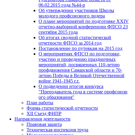
06.02.2015 года №44-р
Об утверждении участников Школы
молодого профсоюзного лидера
О плане мероприятий по подготовке XXIV
отчетно-выборной конференции ФПСО 23
сентября 2015 года
Об итогах сводной статистической
отчетности ФПСО за 2014 год
Постановление по путевкам на 2015 год
О мероприятиях ФПСО по подготовке,
участию и проведению праздничных
мероприятий, посвященных 110-летию
профдвижения Самарской области и 70-
летию Победы в Великой Отечественной
войне 1941-1945 г.г.
О подведении итогов конкурса
"Преподаватель года в системе профсоюзн
ого образования"
План работы
Форма статистической отчетности
XII Съезд ФНПР
Направления деятельности
Правовая защита
Техническая инспекция труда