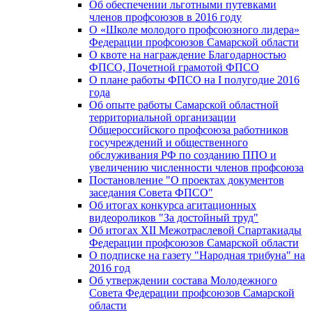
Об обеспечении льготными путевками
членов профсоюзов в 2016 году
О «Школе молодого профсоюзного лидера»
Федерации профсоюзов Самарской области
О квоте на награждение Благодарностью
ФПСО, Почетной грамотой ФПСО
О плане работы ФПСО на I полугодие 2016
года
Об опыте работы Самарской областной
территориальной организации
Общероссийского профсоюза работников
госучреждений и общественного
обслуживания РФ по созданию ППО и
увеличению численности членов профсоюза
Постановление "О проектах документов
заседания Совета ФПСО"
Об итогах конкурса агитационных
видеороликов "За достойный труд"
Об итогах XII Межотраслевой Спартакиады
Федерации профсоюзов Самарской области
О подписке на газету "Народная трибуна" на
2016 год
Об утверждении состава Молодежного
Совета Федерации профсоюзов Самарской
области