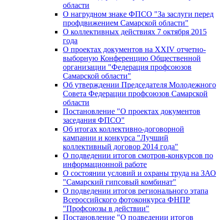
области
О нагрудном знаке ФПСО "За заслуги перед
профдвижением Самарской области"
О коллективных действиях 7 октября 2015
года
О проектах документов на XXIV отчетно-
выборную Конференцию Общественной
организации "Федерация профсоюзов
Самарской области"
Об утверждении Председателя Молодежного
Совета Федерации профсоюзов Самарской
области
Постановление "О проектах документов
заседания ФПСО"
Об итогах коллективно-договорной
кампании и конкурса "Лучший
коллективный договор 2014 года"
О подведении итогов смотров-конкурсов по
информационной работе
О состоянии условий и охраны труда на ЗАО
"Самарский гипсовый комбинат"
О подведении итогов регионального этапа
Всероссийского фотоконкурса ФНПР
"Профсоюзы в действии"
Постановление "О подведении итогов