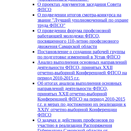
О проектах документов заседания Совета
ФПСО
О подведении итогов смотра-конкурса на
звание "Лучший уполномоченный по охране
труда ФПСО"
О проведении форума профсоюзной
работающей молодежи ФПСО,
посвященного 110-летию профсоюзного
движения Самарской области
Постановление о создании рабочей группы
по подготовке изменений в Устав ФПСО
Анализ выполнения основных направлений
деятельности ФПСО, принятых XXII
отчетно-выборной Конференцией ФПСО на
период 2010-2015 г.г.
Об итогах анализа выполнения основных
направлений деятельности ФПСО,
принятых XXII отчетно-выборной
Конференцией ФПСО на период 2010-2015
г.г. и мерах по достижению их реализации к
XXIV отчетно-выборной Конференции
ФПСО
О задачах и действиях профсоюзов по
участию в реализации Распоряжения
Губернатора Самарской области от