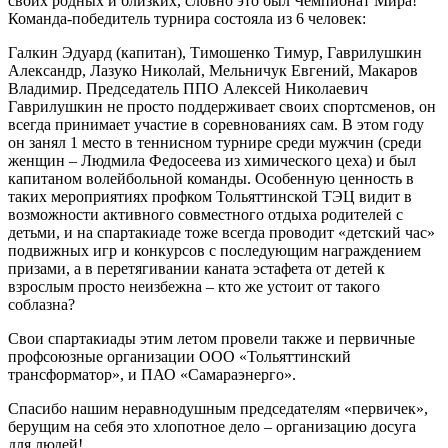
своих родных и близких, словно это был Чемпионат Мира!
Команда-победитель турнира состояла из 6 человек:
Галкин Эдуард (капитан), Тимошенко Тимур, Гаврилушкин
Александр, Лазуко Николай, Мельничук Евгений, Макаров
Владимир. Председатель ППО Алексей Николаевич
Гаврилушкин не просто поддерживает своих спортсменов, он
всегда принимает участие в соревнованиях сам. В этом году
он занял 1 место в теннисном турнире среди мужчин (среди
женщин – Людмила Федосеева из химического цеха) и был
капитаном волейбольной команды. Особенную ценность в
таких мероприятиях профком Тольяттинской ТЭЦ видит в
возможности активного совместного отдыха родителей с
детьми, и на спартакиаде тоже всегда проводит «детский час»
подвижных игр и конкурсов с последующим награждением
призами, а в перетягивании каната эстафета от детей к
взрослым просто неизбежна – кто же устоит от такого
соблазна?
Свои спартакиады этим летом провели также и первичные
профсоюзные организации ООО «Тольяттинский
трансформатор», и ПАО «Самараэнерго».
Спасибо нашим неравнодушным председателям «первичек»,
берущим на себя это хлопотное дело – организацию досуга
для людей!