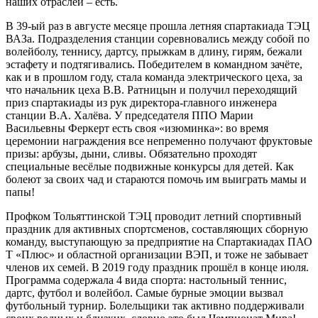
наших отраслей – есть.
В 39-ый раз в августе месяце прошла летняя спартакиада ТЭЦ
ВАЗа. Подразделения станции соревновались между собой по
волейболу, теннису, дартсу, прыжкам в длину, гирям, бежали
эстафету и подтягивались. Победителем в командном зачёте,
как и в прошлом году, стала команда электрического цеха, за
что начальник цеха В.В. Ратницын и получил переходящий
приз спартакиады из рук директора-главного инженера
станции В.А. Халёва. У председателя ППО Марии
Васильевны Феркерт есть своя «изюминка»: во время
церемонии награждения все непременно получают фруктовые
призы: арбузы, дыни, сливы. Обязательно проходят
специальные весёлые подвижные конкурсы для детей. Как
болеют за своих чад и стараются помочь им выиграть мамы и
папы!
Профком Тольяттинской ТЭЦ проводит летний спортивный
праздник для активных спортсменов, составляющих сборную
команду, выступающую за предприятие на Спартакиадах ПАО
Т «Плюс» и областной организации ВЭП, и тоже не забывает
членов их семей. В 2019 году праздник прошёл в конце июля.
Программа содержала 4 вида спорта: настольный теннис,
дартс, футбол и волейбол. Самые бурные эмоции вызвал
футбольный турнир. Болельщики так активно поддерживали