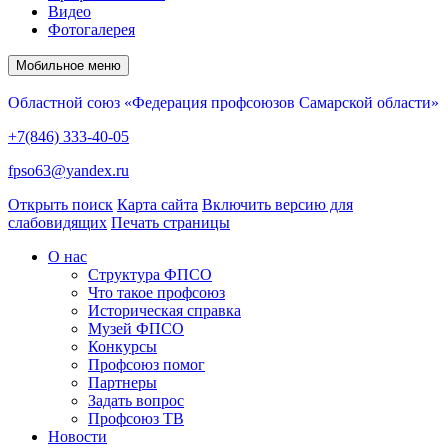
Видео
Фотогалерея
Мобильное меню
Областной союз «Федерация профсоюзов Самарской области»
+7(846) 333-40-05
fpso63@yandex.ru
Открыть поиск
Карта сайта
Включить версию для
слабовидящих
Печать страницы
О нас
Структура ФПСО
Что такое профсоюз
Историческая справка
Музей ФПСО
Конкурсы
Профсоюз помог
Партнеры
Задать вопрос
Профсоюз ТВ
Новости