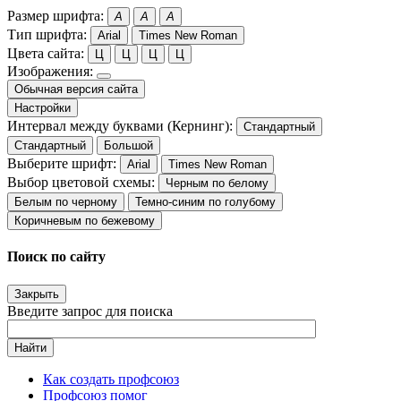
Размер шрифта:
A
A
A
Тип шрифта:
Arial
Times New Roman
Цвета сайта:
Ц
Ц
Ц
Ц
Изображения:
Обычная версия сайта
Настройки
Интервал между буквами (Кернинг):
Стандартный
Стандартный
Большой
Выберите шрифт:
Arial
Times New Roman
Выбор цветовой схемы:
Черным по белому
Белым по черному
Темно-синим по голубому
Коричневым по бежевому
Поиск по сайту
Закрыть
Введите запрос для поиска
Найти
Как создать профсоюз
Профсоюз помог