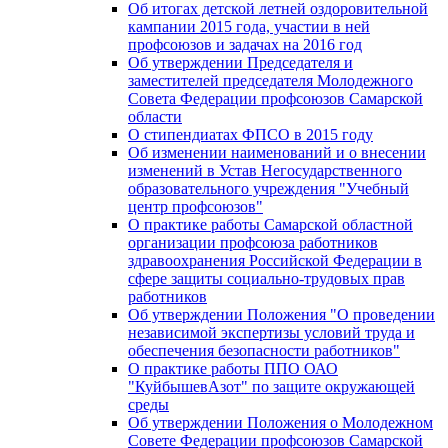
Об итогах детской летней оздоровительной
кампании 2015 года, участии в ней
профсоюзов и задачах на 2016 год
Об утверждении Председателя и
заместителей председателя Молодежного
Совета Федерации профсоюзов Самарской
области
О стипендиатах ФПСО в 2015 году
Об изменении наименований и о внесении
изменений в Устав Негосударственного
образовательного учреждения "Учебный
центр профсоюзов"
О практике работы Самарской областной
организации профсоюза работников
здравоохранения Российской Федерации в
сфере защиты социально-трудовых прав
работников
Об утверждении Положения "О проведении
независимой экспертизы условий труда и
обеспечения безопасности работников"
О практике работы ППО ОАО
"КуйбышевАзот" по защите окружающей
среды
Об утверждении Положения о Молодежном
Совете Федерации профсоюзов Самарской