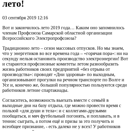
лето!
03 сентября 2019 12:16
Вот и закончилось лето 2019 года… Каким оно запомнилось
членам Профсоюза Самарской областной организации
Всероссийского Электропрофсоюза?
Традиционно лето – сезон массовых отпусков. Но мы знаем,
что у энергетиков во все времена года – «горячая пора»: ни на
секунду нельзя остановить производство электроэнергии! Вот
и стараются профсоюзные комитеты летом разнообразить
жизнь работников своих предприятий «без отрыва от
производства»: проводят «Дни здоровья» по выходным,
организовывают прогулки на речном транспорте по Волге и
Усе и, конечно же, большой популярностью пользуются среди
работников летние спартакиады.
Согласитесь, возможность выехать вместе с семьёй в
выходные дни на базу отдыха, где можно провести время с
пользой «для души и тела»: и с коллегами-друзьями
пообщаться, и мяч футбольный погонять, и поплавать, и в
теннис сыграть, а потом ещё и призы за это получить и
всеобщее признание, - есть далеко не у всех! У работников