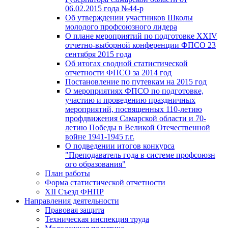
06.02.2015 года №44-р
Об утверждении участников Школы
молодого профсоюзного лидера
О плане мероприятий по подготовке XXIV
отчетно-выборной конференции ФПСО 23
сентября 2015 года
Об итогах сводной статистической
отчетности ФПСО за 2014 год
Постановление по путевкам на 2015 год
О мероприятиях ФПСО по подготовке,
участию и проведению праздничных
мероприятий, посвященных 110-летию
профдвижения Самарской области и 70-
летию Победы в Великой Отечественной
войне 1941-1945 г.г.
О подведении итогов конкурса
"Преподаватель года в системе профсоюзн
ого образования"
План работы
Форма статистической отчетности
XII Съезд ФНПР
Направления деятельности
Правовая защита
Техническая инспекция труда