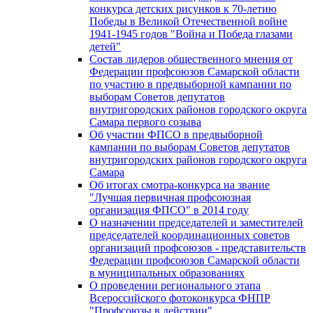
конкурса детских рисунков к 70-летию
Победы в Великой Отечественной войне
1941-1945 годов "Война и Победа глазами
детей"
Состав лидеров общественного мнения от
Федерации профсоюзов Самарской области
по участию в предвыборной кампании по
выборам Советов депутатов
внутригородских районов городского округа
Самара первого созыва
Об участии ФПСО в предвыборной
кампании по выборам Советов депутатов
внутригородских районов городского округа
Самара
Об итогах смотра-конкурса на звание
"Лучшая первичная профсоюзная
организация ФПСО" в 2014 году
О назначении председателей и заместителей
председателей координационных советов
организаций профсоюзов - представительств
Федерации профсоюзов Самарской области
в муниципальных образованиях
О проведении регионального этапа
Всероссийского фотоконкурса ФНПР
"Профсоюзы в действии"