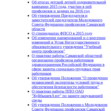
Об итогах детской летней оздоровительной
кампании 2015 года, участии в ней
профсоюзов и задачах на 2016 год
Об утверждении Председателя и
заместителей председателя Молодежного
Совета Федерации профсоюзов Самарской
области
О стипендиатах ФПСО в 2015 году
Об изменении наименований и о внесении
изменений в Устав Негосударственного
образовательного учреждения "Учебный
центр профсоюзов"
О практике работы Самарской областной
организации профсоюза работников
здравоохранения Российской Федерации в
сфере защиты социально-трудовых прав
работников
Об утверждении Положения "О проведении
независимой экспертизы условий труда и
обеспечения безопасности работников"
О практике работы ППО ОАО
"КуйбышевАзот" по защите окружающей
среды
Об утверждении Положения о Молодежном
Совете Федерации профсоюзов Самарской