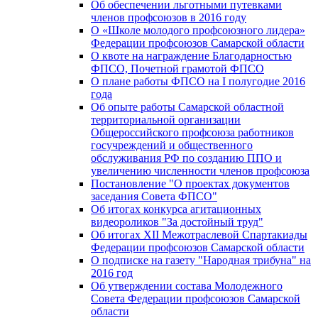
Об обеспечении льготными путевками
членов профсоюзов в 2016 году
О «Школе молодого профсоюзного лидера»
Федерации профсоюзов Самарской области
О квоте на награждение Благодарностью
ФПСО, Почетной грамотой ФПСО
О плане работы ФПСО на I полугодие 2016
года
Об опыте работы Самарской областной
территориальной организации
Общероссийского профсоюза работников
госучреждений и общественного
обслуживания РФ по созданию ППО и
увеличению численности членов профсоюза
Постановление "О проектах документов
заседания Совета ФПСО"
Об итогах конкурса агитационных
видеороликов "За достойный труд"
Об итогах XII Межотраслевой Спартакиады
Федерации профсоюзов Самарской области
О подписке на газету "Народная трибуна" на
2016 год
Об утверждении состава Молодежного
Совета Федерации профсоюзов Самарской
области