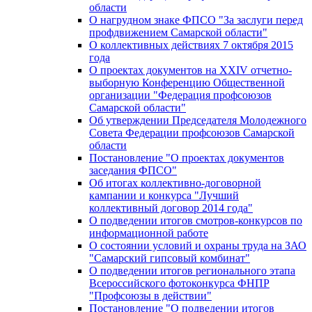
области
О нагрудном знаке ФПСО "За заслуги перед
профдвижением Самарской области"
О коллективных действиях 7 октября 2015
года
О проектах документов на XXIV отчетно-
выборную Конференцию Общественной
организации "Федерация профсоюзов
Самарской области"
Об утверждении Председателя Молодежного
Совета Федерации профсоюзов Самарской
области
Постановление "О проектах документов
заседания ФПСО"
Об итогах коллективно-договорной
кампании и конкурса "Лучший
коллективный договор 2014 года"
О подведении итогов смотров-конкурсов по
информационной работе
О состоянии условий и охраны труда на ЗАО
"Самарский гипсовый комбинат"
О подведении итогов регионального этапа
Всероссийского фотоконкурса ФНПР
"Профсоюзы в действии"
Постановление "О подведении итогов