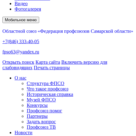
Видео
Фотогалерея
Мобильное меню
Областной союз «Федерация профсоюзов Самарской области»
+7(846) 333-40-05
fpso63@yandex.ru
Открыть поиск
Карта сайта
Включить версию для
слабовидящих
Печать страницы
О нас
Структура ФПСО
Что такое профсоюз
Историческая справка
Музей ФПСО
Конкурсы
Профсоюз помог
Партнеры
Задать вопрос
Профсоюз ТВ
Новости