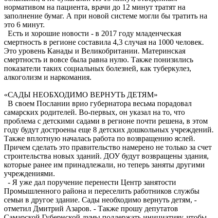
нормативом на пациента, врачи до 12 минут тратят на
заполнение бумаг. А при новой системе могли бы тратить на
это 6 минут.
Есть и хорошие новости - в 2017 году младенческая
смертность в регионе составила 4,3 случая на 1000 человек.
Это уровень Канады и Великобритании. Материнская
смертность и вовсе была равна нулю. Также понизились
показатели таких социальных болезней, как туберкулез,
алкоголизм и наркомания.
«САДЫ НЕОБХОДИМО ВЕРНУТЬ ДЕТЯМ»
В своем Послании врио губернатора весьма порадовал
самарских родителей. Во-первых, он указал на то, что
проблема с детскими садами в регионе почти решена, в этом
году будут достроены еще 8 детских дошкольных учре­ждений.
Также вплотную началась работа по возвращению яслей.
Причем сделать это правительство намерено не только за счет
строительства новых зданий. ДОУ будут возвращены здания,
которые ранее им принадлежали, но теперь заняты другими
учреждениями.
- Я уже дал поручение перенести Центр занятости
Промышленного района и переселить работников службы
семьи в другое здание. Сады необходимо вернуть детям, -
отметил Дмитрий Азаров. - Также прошу депутатов
Самарской Губернской думы поддержать инициативу, чтобы