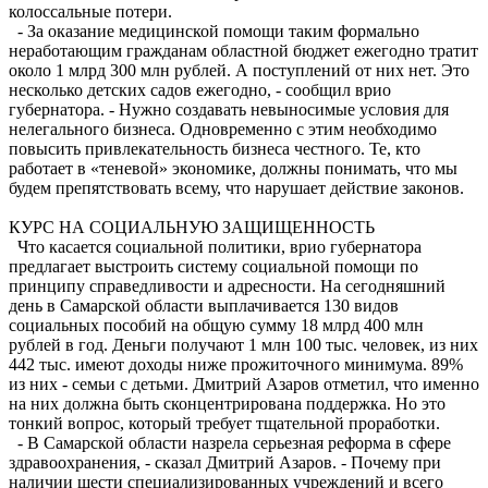
колоссальные потери.
- За оказание медицинской помощи таким формально
неработающим гра­жданам областной бюджет ежегодно тратит
около 1 млрд 300 млн рублей. А поступлений от них нет. Это
несколько детских садов ежегодно, - сообщил врио
губернатора. - Нужно создавать невыносимые условия для
нелегального бизнеса. Одновременно с этим необходимо
повысить привлекательность бизнеса честного. Те, кто
работает в «теневой» экономике, должны понимать, что мы
будем препятствовать всему, что нарушает действие законов.
КУРС НА СОЦИАЛЬНУЮ ЗАЩИЩЕННОСТЬ
Что касается социальной политики, врио губернатора
предлагает выстроить систему социальной помощи по
принципу справедливости и адресности. На сегодняшний
день в Самарской области выплачивается 130 видов
социальных пособий на общую сумму 18 млрд 400 млн
рублей в год. Деньги получают 1 млн 100 тыс. человек, из них
442 тыс. имеют доходы ниже прожиточного минимума. 89%
из них - семьи с детьми. Дмитрий Азаров отметил, что именно
на них должна быть сконцентрирована поддержка. Но это
тонкий вопрос, который требует тщательной проработки.
- В Самарской области назрела серьезная реформа в сфере
здравоохранения, - сказал Дмитрий Азаров. - Почему при
наличии шести специализированных учреждений и всего