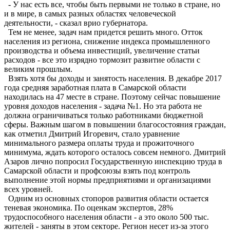
- У нас есть все, чтобы быть первыми не только в стране, но
и в мире, в самых разных областях человеческой
деятельности, - сказал врио губернатора.
Тем не менее, задач нам придется решить много. Отток
населения из регио­на, снижение индекса промышленного
производства и объема инвестиций, увеличение статьи
расходов - все это изрядно тормозит развитие области с
великим прошлым.
Взять хотя бы доходы и занятость населения. В декабре 2017
года средняя заработная плата в Самарской области
находилась на 47 месте в стране. Поэтому сейчас повышение
уровня доходов населения - задача №1. Но эта работа не
должна ограничиваться только работниками бюджетной
сферы. Важным шагом в повышении благосостояния граждан,
как отметил Дмитрий Игоревич, стало уравнение
минимального размера оплаты труда и прожиточного
минимума, ждать которого осталось совсем немного. Дмитрий
Азаров лично попросил Государственную инспекцию труда в
Самарской области и проф­союзы взять под контроль
выполнение этой нормы предприятиями и организациями
всех уровней.
Одним из основных стопоров развития области остается
теневая экономика. По оценкам экспертов, 28%
трудоспособного населения области - а это около 500 тыс.
жителей - заняты в этом секторе. Регион несет из-за этого