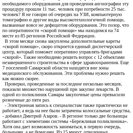
необходимого оборудования для проведения ангиографии эту
процедуру прошли 11 тыс. человек при потребности 25 тыс.
человек? Я не говорю об очередях на УЗИ, компьютерную
томографию и другие виды высокотехнологичной помощи,
вызванные вовсе не дефицитом оборудования. Это позор, что
по оперативности «скорой помощи» мы находимся на 74
месте из 85 регионов Российской Федерации.
В этом месяце снова закуплены дополнительные кареты
«скорой помощи», скоро откроется единый диспетчерский
центр, который поможет оперативно управлять бригадами
«скорой». Также необходимо решить вопрос с 12 объектами
незавершенного строительства в сфере здравоохранения. Еще
7 поселений Самарской области находятся вне зоны
медицинского обслуживания. Эти проблемы нужно решить
как можно скорее.
Проверки, проведенные за последние несколько месяцев,
показали множество нарушений при закупке лекарств. В
одной из поликлиник Самары закупочные цены превысили
розничные до пяти раз.
- Электронная запись к специалистам также практически не
работает, а ведь на нее были затрачены колоссальные средства,
- добавил Дмитрий Азаров. - В регионе только две больницы
работают с элементами системы «Бережливая поликлиника».
Хотя она дает возможность заниматься, в первую очередь,
больными, а не бумагами. Из 15 минут, отведенных