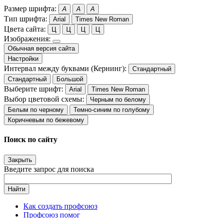
Размер шрифта:
A
A
A
Тип шрифта:
Arial
Times New Roman
Цвета сайта:
Ц
Ц
Ц
Ц
Изображения:
Обычная версия сайта
Настройки
Интервал между буквами (Кернинг):
Стандартный
Стандартный
Большой
Выберите шрифт:
Arial
Times New Roman
Выбор цветовой схемы:
Черным по белому
Белым по черному
Темно-синим по голубому
Коричневым по бежевому
Поиск по сайту
Закрыть
Введите запрос для поиска
Найти
Как создать профсоюз
Профсоюз помог