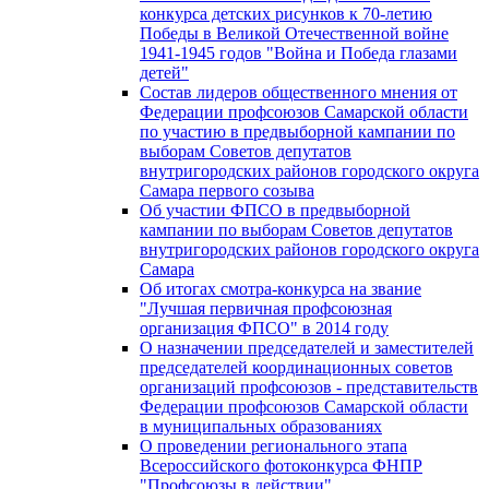
конкурса детских рисунков к 70-летию
Победы в Великой Отечественной войне
1941-1945 годов "Война и Победа глазами
детей"
Состав лидеров общественного мнения от
Федерации профсоюзов Самарской области
по участию в предвыборной кампании по
выборам Советов депутатов
внутригородских районов городского округа
Самара первого созыва
Об участии ФПСО в предвыборной
кампании по выборам Советов депутатов
внутригородских районов городского округа
Самара
Об итогах смотра-конкурса на звание
"Лучшая первичная профсоюзная
организация ФПСО" в 2014 году
О назначении председателей и заместителей
председателей координационных советов
организаций профсоюзов - представительств
Федерации профсоюзов Самарской области
в муниципальных образованиях
О проведении регионального этапа
Всероссийского фотоконкурса ФНПР
"Профсоюзы в действии"