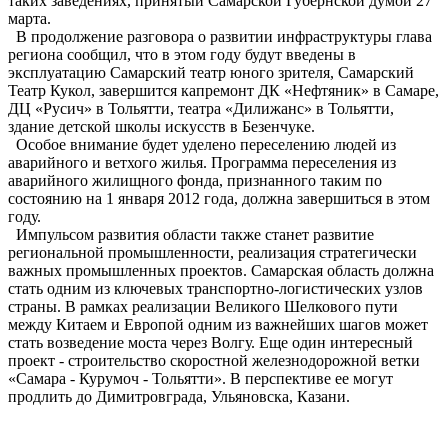
таких заведениях, принятый Самарской Губернской думой 27
марта.
В продолжение разговора о развитии инфраструктуры глава
региона сообщил, что в этом году будут введены в
эксплуатацию Самарский театр юного зрителя, Самарский
Театр Кукол, завершится капремонт ДК «Нефтяник» в Самаре,
ДЦ «Русич» в Тольятти, театра «Дилижанс» в Тольятти,
здание детской школы искусств в Безенчуке.
Особое внимание будет уделено переселению людей из
аварийного и ветхого жилья. Программа переселения из
аварийного жилищного фонда, приз­нанного таким по
состоянию на 1 января 2012 года, должна завершиться в этом
году.
Импульсом развития области также станет развитие
региональной промышленности, реализация стратегически
важных промышленных проектов. Самарская область должна
стать одним из ключевых транспортно-логистических узлов
страны. В рамках реализации Великого Шелкового пути
между Китаем и Европой одним из важнейших шагов может
стать возведение моста через Волгу. Еще один интересный
проект - строи­тельство скоростной железнодорожной ветки
«Самара - Курумоч - Тольятти». В перспективе ее могут
продлить до Димитровграда, Ульяновска, Казани.