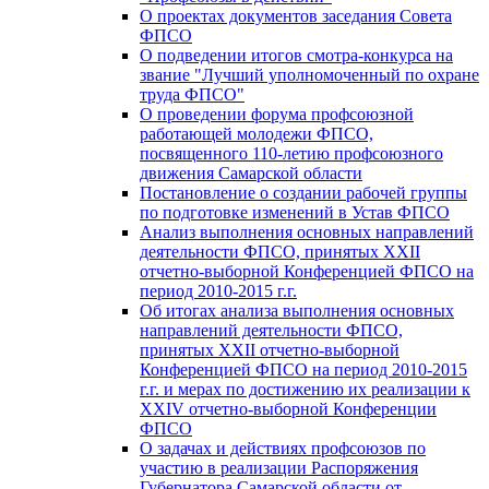
О проектах документов заседания Совета
ФПСО
О подведении итогов смотра-конкурса на
звание "Лучший уполномоченный по охране
труда ФПСО"
О проведении форума профсоюзной
работающей молодежи ФПСО,
посвященного 110-летию профсоюзного
движения Самарской области
Постановление о создании рабочей группы
по подготовке изменений в Устав ФПСО
Анализ выполнения основных направлений
деятельности ФПСО, принятых XXII
отчетно-выборной Конференцией ФПСО на
период 2010-2015 г.г.
Об итогах анализа выполнения основных
направлений деятельности ФПСО,
принятых XXII отчетно-выборной
Конференцией ФПСО на период 2010-2015
г.г. и мерах по достижению их реализации к
XXIV отчетно-выборной Конференции
ФПСО
О задачах и действиях профсоюзов по
участию в реализации Распоряжения
Губернатора Самарской области от