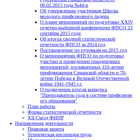
06.02.2015 года №44-р
Об утверждении участников Школы
молодого профсоюзного лидера
О плане мероприятий по подготовке XXIV
отчетно-выборной конференции ФПСО 23
сентября 2015 года
Об итогах сводной статистической
отчетности ФПСО за 2014 год
Постановление по путевкам на 2015 год
О мероприятиях ФПСО по подготовке,
участию и проведению праздничных
мероприятий, посвященных 110-летию
профдвижения Самарской области и 70-
летию Победы в Великой Отечественной
войне 1941-1945 г.г.
О подведении итогов конкурса
"Преподаватель года в системе профсоюзн
ого образования"
План работы
Форма статистической отчетности
XII Съезд ФНПР
Направления деятельности
Правовая защита
Техническая инспекция труда