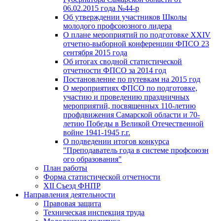
06.02.2015 года №44-р
Об утверждении участников Школы
молодого профсоюзного лидера
О плане мероприятий по подготовке XXIV
отчетно-выборной конференции ФПСО 23
сентября 2015 года
Об итогах сводной статистической
отчетности ФПСО за 2014 год
Постановление по путевкам на 2015 год
О мероприятиях ФПСО по подготовке,
участию и проведению праздничных
мероприятий, посвященных 110-летию
профдвижения Самарской области и 70-
летию Победы в Великой Отечественной
войне 1941-1945 г.г.
О подведении итогов конкурса
"Преподаватель года в системе профсоюзн
ого образования"
План работы
Форма статистической отчетности
XII Съезд ФНПР
Направления деятельности
Правовая защита
Техническая инспекция труда