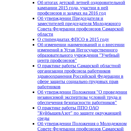
Об итогах детской летней оздоровительной
кампании 2015 года, участии в ней
профсоюзов и задачах на 2016 год
Об утверждении Председателя и
заместителей председателя Молодежного
Совета Федерации профсоюзов Самарской
области
О стипендиатах ФПСО в 2015 году
Об изменении наименований и о внесении
изменений в Устав Негосударственного
образовательного учреждения "Учебный
центр профсоюзов"
О практике работы Самарской областной
организации профсоюза работников
здравоохранения Российской Федерации в
сфере защиты социально-трудовых прав
работников
Об утверждении Положения "О проведении
независимой экспертизы условий труда и
обеспечения безопасности работников"
О практике работы ППО ОАО
"КуйбышевАзот" по защите окружающей
среды
Об утверждении Положения о Молодежном
Совете Федерации профсоюзов Самарской