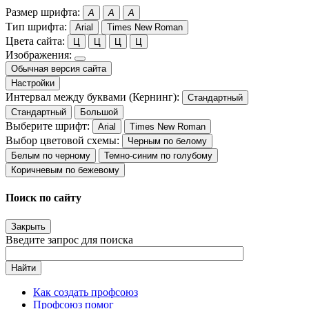
Размер шрифта:
A
A
A
Тип шрифта:
Arial
Times New Roman
Цвета сайта:
Ц
Ц
Ц
Ц
Изображения:
Обычная версия сайта
Настройки
Интервал между буквами (Кернинг):
Стандартный
Стандартный
Большой
Выберите шрифт:
Arial
Times New Roman
Выбор цветовой схемы:
Черным по белому
Белым по черному
Темно-синим по голубому
Коричневым по бежевому
Поиск по сайту
Закрыть
Введите запрос для поиска
Найти
Как создать профсоюз
Профсоюз помог