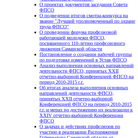
О проектах документов заседания Совета
ФПСО
О подведении итогов смотра-конкурса на
звание "Лучший уполномоченный по охране
труда ФПСО"
О проведении форума профсоюзной
работающей молодежи ФПСО,
посвященного 110-летию профсоюзного
движения Самарской области
Постановление о создании рабочей группы
по подготовке изменений в Устав ФПСО
Анализ выполнения основных направлений
деятельности ФПСО, принятых XXII
отчетно-выборной Конференцией ФПСО на
период 2010-2015 г.г.
Об итогах анализа выполнения основных
направлений деятельности ФПСО,
принятых XXII отчетно-выборной
Конференцией ФПСО на период 2010-2015
г.г. и мерах по достижению их реализации к
XXIV отчетно-выборной Конференции
ФПСО
О задачах и действиях профсоюзов по
участию в реализации Распоряжения
Губернатора Самарской области от