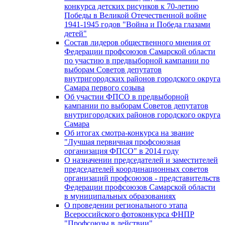
конкурса детских рисунков к 70-летию
Победы в Великой Отечественной войне
1941-1945 годов "Война и Победа глазами
детей"
Состав лидеров общественного мнения от
Федерации профсоюзов Самарской области
по участию в предвыборной кампании по
выборам Советов депутатов
внутригородских районов городского округа
Самара первого созыва
Об участии ФПСО в предвыборной
кампании по выборам Советов депутатов
внутригородских районов городского округа
Самара
Об итогах смотра-конкурса на звание
"Лучшая первичная профсоюзная
организация ФПСО" в 2014 году
О назначении председателей и заместителей
председателей координационных советов
организаций профсоюзов - представительств
Федерации профсоюзов Самарской области
в муниципальных образованиях
О проведении регионального этапа
Всероссийского фотоконкурса ФНПР
"Профсоюзы в действии"