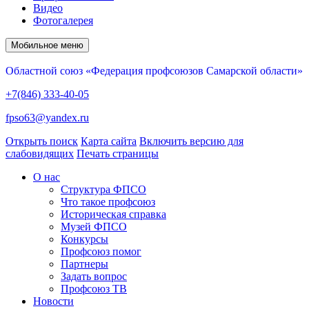
Видео
Фотогалерея
Мобильное меню
Областной союз «Федерация профсоюзов Самарской области»
+7(846) 333-40-05
fpso63@yandex.ru
Открыть поиск
Карта сайта
Включить версию для
слабовидящих
Печать страницы
О нас
Структура ФПСО
Что такое профсоюз
Историческая справка
Музей ФПСО
Конкурсы
Профсоюз помог
Партнеры
Задать вопрос
Профсоюз ТВ
Новости