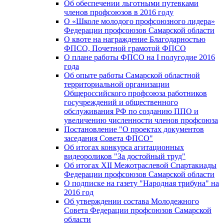
Об обеспечении льготными путевками
членов профсоюзов в 2016 году
О «Школе молодого профсоюзного лидера»
Федерации профсоюзов Самарской области
О квоте на награждение Благодарностью
ФПСО, Почетной грамотой ФПСО
О плане работы ФПСО на I полугодие 2016
года
Об опыте работы Самарской областной
территориальной организации
Общероссийского профсоюза работников
госучреждений и общественного
обслуживания РФ по созданию ППО и
увеличению численности членов профсоюза
Постановление "О проектах документов
заседания Совета ФПСО"
Об итогах конкурса агитационных
видеороликов "За достойный труд"
Об итогах XII Межотраслевой Спартакиады
Федерации профсоюзов Самарской области
О подписке на газету "Народная трибуна" на
2016 год
Об утверждении состава Молодежного
Совета Федерации профсоюзов Самарской
области