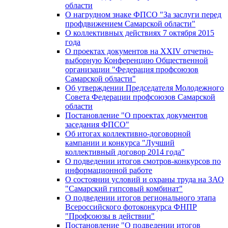
области
О нагрудном знаке ФПСО "За заслуги перед
профдвижением Самарской области"
О коллективных действиях 7 октября 2015
года
О проектах документов на XXIV отчетно-
выборную Конференцию Общественной
организации "Федерация профсоюзов
Самарской области"
Об утверждении Председателя Молодежного
Совета Федерации профсоюзов Самарской
области
Постановление "О проектах документов
заседания ФПСО"
Об итогах коллективно-договорной
кампании и конкурса "Лучший
коллективный договор 2014 года"
О подведении итогов смотров-конкурсов по
информационной работе
О состоянии условий и охраны труда на ЗАО
"Самарский гипсовый комбинат"
О подведении итогов регионального этапа
Всероссийского фотоконкурса ФНПР
"Профсоюзы в действии"
Постановление "О подведении итогов