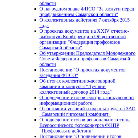
области
О нагрудном знаке ФПСО "За заслуги перед
профдвижением Самарской области"
О коллективных действиях 7 октября 2015
года
О проектах документов на XXIV отчетно-
выборную Конференцию Общественной
организации "Федерация профсоюзов
Самарской области"
Об утверждении Председателя Молодежного
Совета Федерации профсоюзов Самарской
области
Постановление "О проектах документов
заседания ФПСО"
Об итогах коллективно-договорной
кампании и конкурса "Лучший
коллективный договор 2014 года"
О подведении итогов смотров-конкурсов по
информационной работе
О состоянии условий и охраны труда на ЗАО
"Самарский гипсовый комбинат"
О подведении итогов регионального этапа
Всероссийского фотоконкурса ФНПР
"Профсоюзы в действии"
Постановление "О подведении итогов