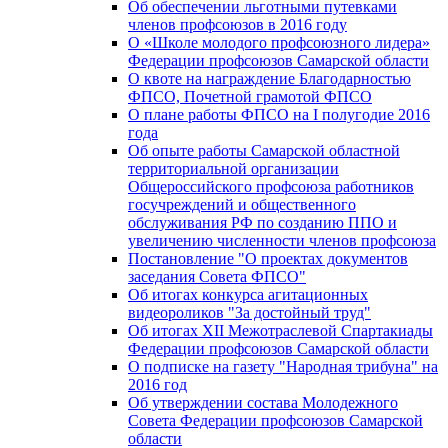
Об обеспечении льготными путевками
членов профсоюзов в 2016 году
О «Школе молодого профсоюзного лидера»
Федерации профсоюзов Самарской области
О квоте на награждение Благодарностью
ФПСО, Почетной грамотой ФПСО
О плане работы ФПСО на I полугодие 2016
года
Об опыте работы Самарской областной
территориальной организации
Общероссийского профсоюза работников
госучреждений и общественного
обслуживания РФ по созданию ППО и
увеличению численности членов профсоюза
Постановление "О проектах документов
заседания Совета ФПСО"
Об итогах конкурса агитационных
видеороликов "За достойный труд"
Об итогах XII Межотраслевой Спартакиады
Федерации профсоюзов Самарской области
О подписке на газету "Народная трибуна" на
2016 год
Об утверждении состава Молодежного
Совета Федерации профсоюзов Самарской
области