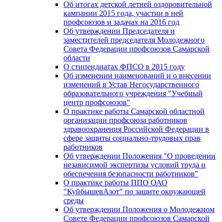
Об итогах детской летней оздоровительной
кампании 2015 года, участии в ней
профсоюзов и задачах на 2016 год
Об утверждении Председателя и
заместителей председателя Молодежного
Совета Федерации профсоюзов Самарской
области
О стипендиатах ФПСО в 2015 году
Об изменении наименований и о внесении
изменений в Устав Негосударственного
образовательного учреждения "Учебный
центр профсоюзов"
О практике работы Самарской областной
организации профсоюза работников
здравоохранения Российской Федерации в
сфере защиты социально-трудовых прав
работников
Об утверждении Положения "О проведении
независимой экспертизы условий труда и
обеспечения безопасности работников"
О практике работы ППО ОАО
"КуйбышевАзот" по защите окружающей
среды
Об утверждении Положения о Молодежном
Совете Федерации профсоюзов Самарской