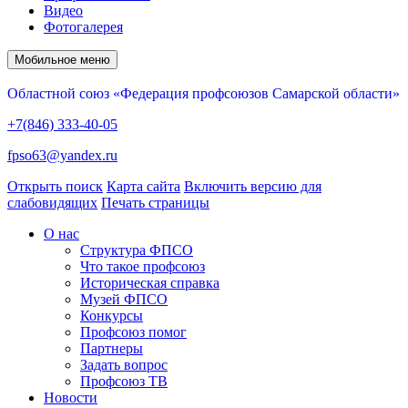
Видео
Фотогалерея
Мобильное меню
Областной союз «Федерация профсоюзов Самарской области»
+7(846) 333-40-05
fpso63@yandex.ru
Открыть поиск
Карта сайта
Включить версию для
слабовидящих
Печать страницы
О нас
Структура ФПСО
Что такое профсоюз
Историческая справка
Музей ФПСО
Конкурсы
Профсоюз помог
Партнеры
Задать вопрос
Профсоюз ТВ
Новости