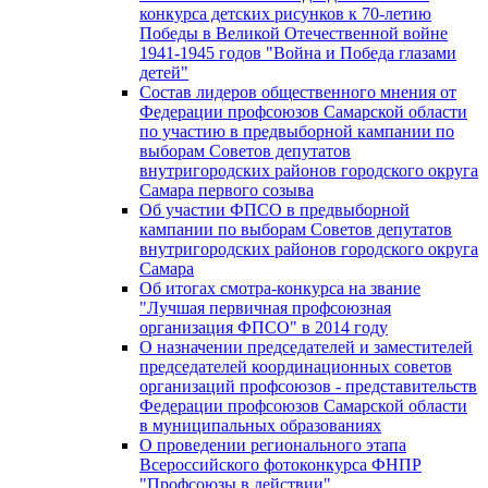
конкурса детских рисунков к 70-летию
Победы в Великой Отечественной войне
1941-1945 годов "Война и Победа глазами
детей"
Состав лидеров общественного мнения от
Федерации профсоюзов Самарской области
по участию в предвыборной кампании по
выборам Советов депутатов
внутригородских районов городского округа
Самара первого созыва
Об участии ФПСО в предвыборной
кампании по выборам Советов депутатов
внутригородских районов городского округа
Самара
Об итогах смотра-конкурса на звание
"Лучшая первичная профсоюзная
организация ФПСО" в 2014 году
О назначении председателей и заместителей
председателей координационных советов
организаций профсоюзов - представительств
Федерации профсоюзов Самарской области
в муниципальных образованиях
О проведении регионального этапа
Всероссийского фотоконкурса ФНПР
"Профсоюзы в действии"