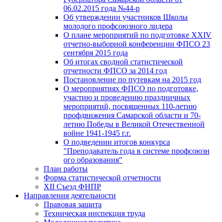
06.02.2015 года №44-р
Об утверждении участников Школы
молодого профсоюзного лидера
О плане мероприятий по подготовке XXIV
отчетно-выборной конференции ФПСО 23
сентября 2015 года
Об итогах сводной статистической
отчетности ФПСО за 2014 год
Постановление по путевкам на 2015 год
О мероприятиях ФПСО по подготовке,
участию и проведению праздничных
мероприятий, посвященных 110-летию
профдвижения Самарской области и 70-
летию Победы в Великой Отечественной
войне 1941-1945 г.г.
О подведении итогов конкурса
"Преподаватель года в системе профсоюзн
ого образования"
План работы
Форма статистической отчетности
XII Съезд ФНПР
Направления деятельности
Правовая защита
Техническая инспекция труда