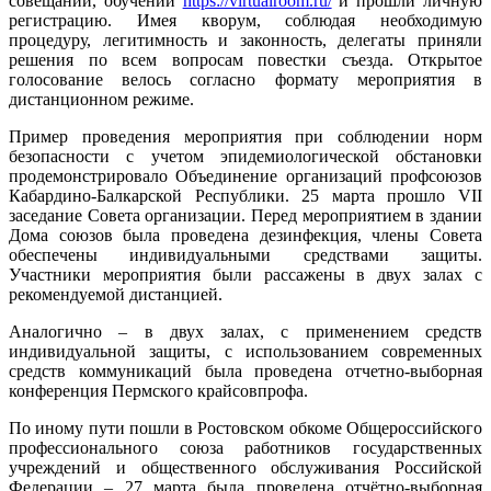
совещаний, обучений
https://virtualroom.ru/
и прошли личную
регистрацию. Имея кворум, соблюдая необходимую
процедуру, легитимность и законность, делегаты приняли
решения по всем вопросам повестки съезда. Открытое
голосование велось согласно формату мероприятия в
дистанционном режиме.
Пример проведения мероприятия при соблюдении норм
безопасности с учетом эпидемиологической обстановки
продемонстрировало Объединение организаций профсоюзов
Кабардино-Балкарской Республики. 25 марта прошло VII
заседание Совета организации. Перед мероприятием в здании
Дома союзов была проведена дезинфекция, члены Совета
обеспечены индивидуальными средствами защиты.
Участники мероприятия были рассажены в двух залах с
рекомендуемой дистанцией.
Аналогично – в двух залах, с применением средств
индивидуальной защиты, с использованием современных
средств коммуникаций была проведена отчетно-выборная
конференция Пермского крайсовпрофа.
По иному пути пошли в Ростовском обкоме Общероссийского
профессионального союза работников государственных
учреждений и общественного обслуживания Российской
Федерации – 27 марта была проведена отчётно-выборная