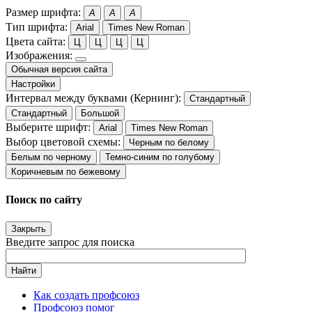
Размер шрифта:
A
A
A
Тип шрифта:
Arial
Times New Roman
Цвета сайта:
Ц
Ц
Ц
Ц
Изображения:
Обычная версия сайта
Настройки
Интервал между буквами (Кернинг):
Стандартный
Стандартный
Большой
Выберите шрифт:
Arial
Times New Roman
Выбор цветовой схемы:
Черным по белому
Белым по черному
Темно-синим по голубому
Коричневым по бежевому
Поиск по сайту
Закрыть
Введите запрос для поиска
Найти
Как создать профсоюз
Профсоюз помог