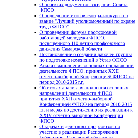
О проектах документов заседания Совета
ФПСО
О подведении итогов смотра-конкурса на
звание "Лучший уполномоченный по охране
труда ФПСО"
О проведении форума профсоюзной
работающей молодежи ФПСО,
посвященного 110-летию профсоюзного
движения Самарской области
Постановление о создании рабочей группы
по подготовке изменений в Устав ФПСО
Анализ выполнения основных направлений
деятельности ФПСО, принятых XXII
отчетно-выборной Конференцией ФПСО на
период 2010-2015 г.г.
Об итогах анализа выполнения основных
направлений деятельности ФПСО,
принятых XXII отчетно-выборной
Конференцией ФПСО на период 2010-2015
г.г. и мерах по достижению их реализации к
XXIV отчетно-выборной Конференции
ФПСО
О задачах и действиях профсоюзов по
участию в реализации Распоряжения
Губернатора Самарской области от