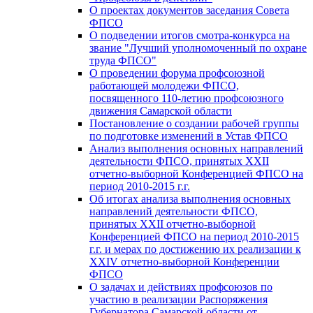
О проектах документов заседания Совета
ФПСО
О подведении итогов смотра-конкурса на
звание "Лучший уполномоченный по охране
труда ФПСО"
О проведении форума профсоюзной
работающей молодежи ФПСО,
посвященного 110-летию профсоюзного
движения Самарской области
Постановление о создании рабочей группы
по подготовке изменений в Устав ФПСО
Анализ выполнения основных направлений
деятельности ФПСО, принятых XXII
отчетно-выборной Конференцией ФПСО на
период 2010-2015 г.г.
Об итогах анализа выполнения основных
направлений деятельности ФПСО,
принятых XXII отчетно-выборной
Конференцией ФПСО на период 2010-2015
г.г. и мерах по достижению их реализации к
XXIV отчетно-выборной Конференции
ФПСО
О задачах и действиях профсоюзов по
участию в реализации Распоряжения
Губернатора Самарской области от