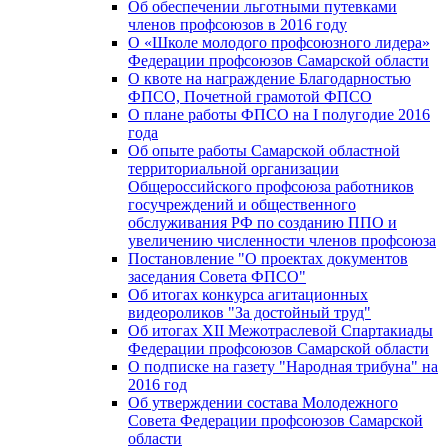
Об обеспечении льготными путевками
членов профсоюзов в 2016 году
О «Школе молодого профсоюзного лидера»
Федерации профсоюзов Самарской области
О квоте на награждение Благодарностью
ФПСО, Почетной грамотой ФПСО
О плане работы ФПСО на I полугодие 2016
года
Об опыте работы Самарской областной
территориальной организации
Общероссийского профсоюза работников
госучреждений и общественного
обслуживания РФ по созданию ППО и
увеличению численности членов профсоюза
Постановление "О проектах документов
заседания Совета ФПСО"
Об итогах конкурса агитационных
видеороликов "За достойный труд"
Об итогах XII Межотраслевой Спартакиады
Федерации профсоюзов Самарской области
О подписке на газету "Народная трибуна" на
2016 год
Об утверждении состава Молодежного
Совета Федерации профсоюзов Самарской
области