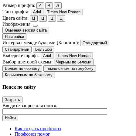
Размер шрифта:
A
A
A
Тип шрифта:
Arial
Times New Roman
Цвета сайта:
Ц
Ц
Ц
Ц
Изображения:
Обычная версия сайта
Настройки
Интервал между буквами (Кернинг):
Стандартный
Стандартный
Большой
Выберите шрифт:
Arial
Times New Roman
Выбор цветовой схемы:
Черным по белому
Белым по черному
Темно-синим по голубому
Коричневым по бежевому
Поиск по сайту
Закрыть
Введите запрос для поиска
Найти
Как создать профсоюз
Профсоюз помог