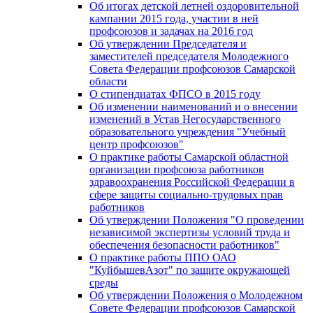
Об итогах детской летней оздоровительной
кампании 2015 года, участии в ней
профсоюзов и задачах на 2016 год
Об утверждении Председателя и
заместителей председателя Молодежного
Совета Федерации профсоюзов Самарской
области
О стипендиатах ФПСО в 2015 году
Об изменении наименований и о внесении
изменений в Устав Негосударственного
образовательного учреждения "Учебный
центр профсоюзов"
О практике работы Самарской областной
организации профсоюза работников
здравоохранения Российской Федерации в
сфере защиты социально-трудовых прав
работников
Об утверждении Положения "О проведении
независимой экспертизы условий труда и
обеспечения безопасности работников"
О практике работы ППО ОАО
"КуйбышевАзот" по защите окружающей
среды
Об утверждении Положения о Молодежном
Совете Федерации профсоюзов Самарской