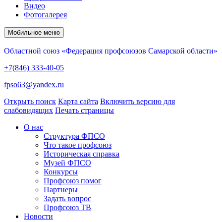
Видео
Фотогалерея
Мобильное меню
Областной союз «Федерация профсоюзов Самарской области»
+7(846) 333-40-05
fpso63@yandex.ru
Открыть поиск
Карта сайта
Включить версию для
слабовидящих
Печать страницы
О нас
Структура ФПСО
Что такое профсоюз
Историческая справка
Музей ФПСО
Конкурсы
Профсоюз помог
Партнеры
Задать вопрос
Профсоюз ТВ
Новости