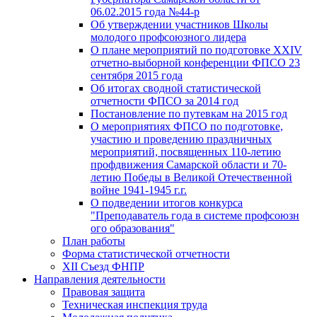
06.02.2015 года №44-р
Об утверждении участников Школы
молодого профсоюзного лидера
О плане мероприятий по подготовке XXIV
отчетно-выборной конференции ФПСО 23
сентября 2015 года
Об итогах сводной статистической
отчетности ФПСО за 2014 год
Постановление по путевкам на 2015 год
О мероприятиях ФПСО по подготовке,
участию и проведению праздничных
мероприятий, посвященных 110-летию
профдвижения Самарской области и 70-
летию Победы в Великой Отечественной
войне 1941-1945 г.г.
О подведении итогов конкурса
"Преподаватель года в системе профсоюзн
ого образования"
План работы
Форма статистической отчетности
XII Съезд ФНПР
Направления деятельности
Правовая защита
Техническая инспекция труда