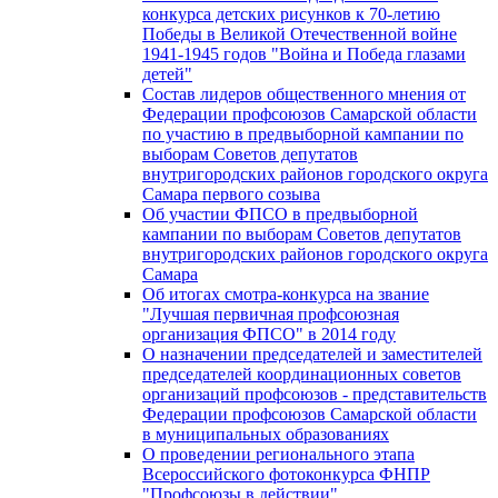
конкурса детских рисунков к 70-летию
Победы в Великой Отечественной войне
1941-1945 годов "Война и Победа глазами
детей"
Состав лидеров общественного мнения от
Федерации профсоюзов Самарской области
по участию в предвыборной кампании по
выборам Советов депутатов
внутригородских районов городского округа
Самара первого созыва
Об участии ФПСО в предвыборной
кампании по выборам Советов депутатов
внутригородских районов городского округа
Самара
Об итогах смотра-конкурса на звание
"Лучшая первичная профсоюзная
организация ФПСО" в 2014 году
О назначении председателей и заместителей
председателей координационных советов
организаций профсоюзов - представительств
Федерации профсоюзов Самарской области
в муниципальных образованиях
О проведении регионального этапа
Всероссийского фотоконкурса ФНПР
"Профсоюзы в действии"