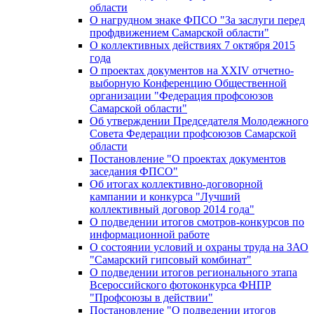
области
О нагрудном знаке ФПСО "За заслуги перед
профдвижением Самарской области"
О коллективных действиях 7 октября 2015
года
О проектах документов на XXIV отчетно-
выборную Конференцию Общественной
организации "Федерация профсоюзов
Самарской области"
Об утверждении Председателя Молодежного
Совета Федерации профсоюзов Самарской
области
Постановление "О проектах документов
заседания ФПСО"
Об итогах коллективно-договорной
кампании и конкурса "Лучший
коллективный договор 2014 года"
О подведении итогов смотров-конкурсов по
информационной работе
О состоянии условий и охраны труда на ЗАО
"Самарский гипсовый комбинат"
О подведении итогов регионального этапа
Всероссийского фотоконкурса ФНПР
"Профсоюзы в действии"
Постановление "О подведении итогов