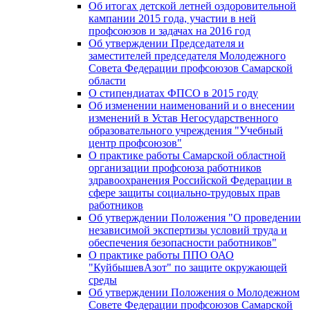
Об итогах детской летней оздоровительной
кампании 2015 года, участии в ней
профсоюзов и задачах на 2016 год
Об утверждении Председателя и
заместителей председателя Молодежного
Совета Федерации профсоюзов Самарской
области
О стипендиатах ФПСО в 2015 году
Об изменении наименований и о внесении
изменений в Устав Негосударственного
образовательного учреждения "Учебный
центр профсоюзов"
О практике работы Самарской областной
организации профсоюза работников
здравоохранения Российской Федерации в
сфере защиты социально-трудовых прав
работников
Об утверждении Положения "О проведении
независимой экспертизы условий труда и
обеспечения безопасности работников"
О практике работы ППО ОАО
"КуйбышевАзот" по защите окружающей
среды
Об утверждении Положения о Молодежном
Совете Федерации профсоюзов Самарской