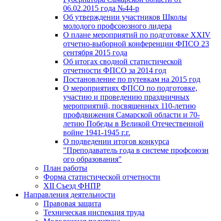
06.02.2015 года №44-р
Об утверждении участников Школы
молодого профсоюзного лидера
О плане мероприятий по подготовке XXIV
отчетно-выборной конференции ФПСО 23
сентября 2015 года
Об итогах сводной статистической
отчетности ФПСО за 2014 год
Постановление по путевкам на 2015 год
О мероприятиях ФПСО по подготовке,
участию и проведению праздничных
мероприятий, посвященных 110-летию
профдвижения Самарской области и 70-
летию Победы в Великой Отечественной
войне 1941-1945 г.г.
О подведении итогов конкурса
"Преподаватель года в системе профсоюзн
ого образования"
План работы
Форма статистической отчетности
XII Съезд ФНПР
Направления деятельности
Правовая защита
Техническая инспекция труда