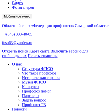
Видео
Фотогалерея
Мобильное меню
Областной союз «Федерация профсоюзов Самарской области»
+7(846) 333-40-05
fpso63@yandex.ru
Открыть поиск
Карта сайта
Включить версию для
слабовидящих
Печать страницы
О нас
Структура ФПСО
Что такое профсоюз
Историческая справка
Музей ФПСО
Конкурсы
Профсоюз помог
Партнеры
Задать вопрос
Профсоюз ТВ
Новости