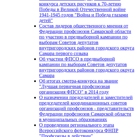
конкурса детских рисунков к 70-летию
Победы в Великой Отечественной войне
1941-1945 годов "Война и Победа глазами
детей"
Состав лидеров общественного мнения от
Федерации профсоюзов Самарской области
по участию в предвыборной кампании по
выборам Советов депутатов
внутригородских районов городского округа
Самара первого созыва
Об участии ФПСО в предвыборной
кампании по выборам Советов депутатов
внутригородских районов городского округа
Самара
Об итогах смотра-конкурса на звание
"Лучшая первичная профсоюзная
организация ФПСО" в 2014 году
О назначении председателей и заместителей
председателей координационных советов
организаций профсоюзов - представительств
Федерации профсоюзов Самарской области
в муниципальных образованиях
О проведении регионального этапа
Всероссийского фотоконкурса ФНПР
"Профсоюзы в действии"