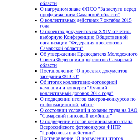
области
О нагрудном знаке ФПСО "За заслуги перед
профдвижением Самарской области"
О коллективных действиях 7 октября 2015
года
О проектах документов на XXIV отчетно-
выборную Конференцию Общественной
организации "Федерация профсоюзов
Самарской области"
Об утверждении Председателя Молодежного
Совета Федерации профсоюзов Самарской
области
Постановление "О проектах документов
заседания ФПСО"
Об итогах коллективно-договорной
кампании и конкурса "Лучший
коллективный договор 2014 года"
О подведении итогов смотров-конкурсов по
информационной работе
О состоянии условий и охраны труда на ЗАО
"Самарский гипсовый комбинат"
О подведении итогов регионального этапа
Всероссийского фотоконкурса ФНПР
"Профсоюзы в действии"
Постановление "О подведении итогов