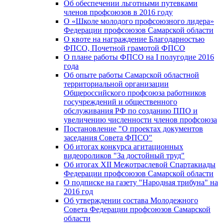
Об обеспечении льготными путевками
членов профсоюзов в 2016 году
О «Школе молодого профсоюзного лидера»
Федерации профсоюзов Самарской области
О квоте на награждение Благодарностью
ФПСО, Почетной грамотой ФПСО
О плане работы ФПСО на I полугодие 2016
года
Об опыте работы Самарской областной
территориальной организации
Общероссийского профсоюза работников
госучреждений и общественного
обслуживания РФ по созданию ППО и
увеличению численности членов профсоюза
Постановление "О проектах документов
заседания Совета ФПСО"
Об итогах конкурса агитационных
видеороликов "За достойный труд"
Об итогах XII Межотраслевой Спартакиады
Федерации профсоюзов Самарской области
О подписке на газету "Народная трибуна" на
2016 год
Об утверждении состава Молодежного
Совета Федерации профсоюзов Самарской
области