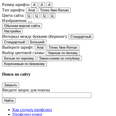
Размер шрифта:
A
A
A
Тип шрифта:
Arial
Times New Roman
Цвета сайта:
Ц
Ц
Ц
Ц
Изображения:
Обычная версия сайта
Настройки
Интервал между буквами (Кернинг):
Стандартный
Стандартный
Большой
Выберите шрифт:
Arial
Times New Roman
Выбор цветовой схемы:
Черным по белому
Белым по черному
Темно-синим по голубому
Коричневым по бежевому
Поиск по сайту
Закрыть
Введите запрос для поиска
Найти
Как создать профсоюз
Профсоюз помог