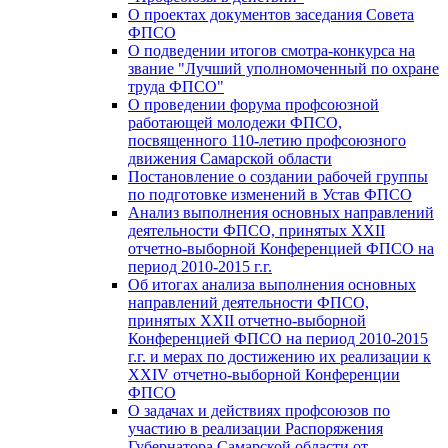
О проектах документов заседания Совета
ФПСО
О подведении итогов смотра-конкурса на
звание "Лучший уполномоченный по охране
труда ФПСО"
О проведении форума профсоюзной
работающей молодежи ФПСО,
посвященного 110-летию профсоюзного
движения Самарской области
Постановление о создании рабочей группы
по подготовке изменений в Устав ФПСО
Анализ выполнения основных направлений
деятельности ФПСО, принятых XXII
отчетно-выборной Конференцией ФПСО на
период 2010-2015 г.г.
Об итогах анализа выполнения основных
направлений деятельности ФПСО,
принятых XXII отчетно-выборной
Конференцией ФПСО на период 2010-2015
г.г. и мерах по достижению их реализации к
XXIV отчетно-выборной Конференции
ФПСО
О задачах и действиях профсоюзов по
участию в реализации Распоряжения
Губернатора Самарской области от