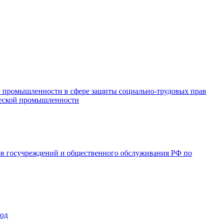
и промышленности в сфере защиты социально-трудовых прав
ической промышленности
ов госучреждений и общественного обслуживания РФ по
год