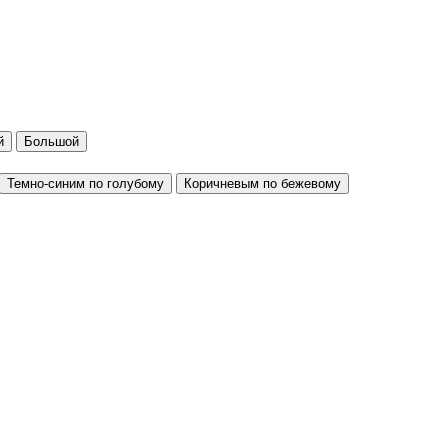
й
Большой
Темно-синим по голубому
Коричневым по бежевому