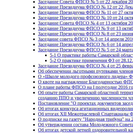
Заседание Совета ФПСО № 5 от 22 декабря 20
Заседание Президиума ФПСО № 12 от 22 Дека
Заседание Президиума ФПСО № 11 от 27 октя
Заседание Президиума ФПСО № 10 от 24 октя
Заседание Совета ФПСО № 4 от 13 октября 20
Заседание Президиума ФПСО № 9 от 13 октяб
Заседание Президиума ФПСО № 8 от 23 июня 
Заседание совета ФПСО № 3 от 14 апреля 201
Заседание Президиума ФПСО № 6 от 14 апрел
Заседание Президиума ФПСО № 5 от 24 марта
5-1 О практике работы Самарской обла
5-2 О практике применения ФЗ от 28.12
Заседание Президиума ФПСО № 4 от 25 февра
Об обеспечении льготными путевками членов
О «Школе молодого профсоюзного лидера» Ф
О квоте на награждение Благодарностью Ф
О плане работы ФПСО на I полугодие 2016 г
Об опыте работы Самарской областной терри
созданию ППО и увеличению численности чл
Постановление "О проектах документов зас
Об итогах конкурса агитационных видеоролик
Об итогах XII Межотраслевой Спартакиады 
О подписке на газету "Народная трибуна" на 
Об утверждении состава Молодежного Совет
Об итогах детской летней оздоровительной ка