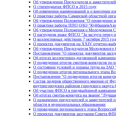
Об утверждении Председателя и заместителе
О стипендиатах ФПСО в 2015 году
Об изменении наименований и о внесении из
О практике работы Самарской областной орг
Об утверждении Положения "О проведении не
О практике работы ППО ОАО "КуйбышевАзот
Об утверждении Положения о Молодежном Со
О нагрудном знаке ФПСО "За заслуги перед 
О коллективных действиях 7 октября 2015 год
О проектах документов на XXIV отчетно-вы
Об утверждении Председателя Молодежного 
Постановление "О проектах документов зас
Об итогах коллективно-договорной кампании
О подведении итогов смотров-конкурсов по 
О состоянии условий и охраны труда на ЗАО
О подведении итогов регионального этапа В
Постановление "О подведении итогов конкурс
Состав лидеров общественного мнения от Фе
внутригородских районов городского округа 
Об участии ФПСО в предвыборной кампании п
Об итогах смотра-конкурса на звание "Лучш
О назначении председателей и заместителей 
области в муниципальных образованиях
О проведении регионального этапа Всеросс
О проектах документов заседания Совета Ф