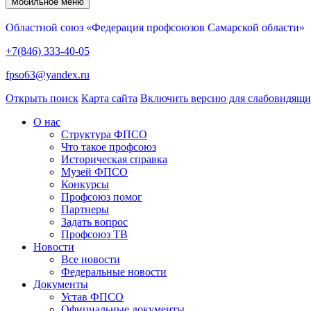
Мобильное меню
Областной союз «Федерация профсоюзов Самарской области»
+7(846) 333-40-05
fpso63@yandex.ru
Открыть поиск
Карта сайта
Включить версию для слабовидящ
О нас
Структура ФПСО
Что такое профсоюз
Историческая справка
Музей ФПСО
Конкурсы
Профсоюз помог
Партнеры
Задать вопрос
Профсоюз ТВ
Новости
Все новости
Федеральные новости
Документы
Устав ФПСО
Официальные документы