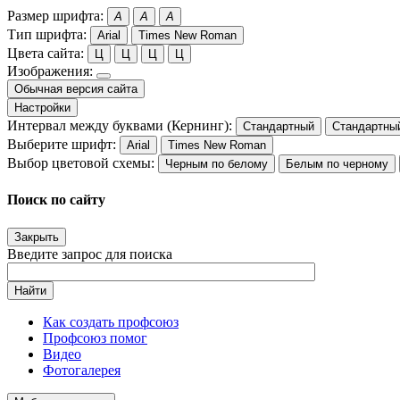
Размер шрифта:
A
A
A
Тип шрифта:
Arial
Times New Roman
Цвета сайта:
Ц
Ц
Ц
Ц
Изображения:
Обычная версия сайта
Настройки
Интервал между буквами (Кернинг):
Стандартный
Стандартны
Выберите шрифт:
Arial
Times New Roman
Выбор цветовой схемы:
Черным по белому
Белым по черному
Поиск по сайту
Закрыть
Введите запрос для поиска
Найти
Как создать профсоюз
Профсоюз помог
Видео
Фотогалерея