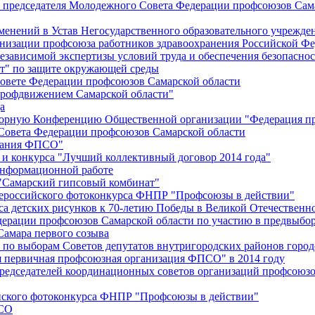
й председателя Молодежного Совета Федерации профсоюзов Сам
менений в Устав Негосударственного образовательного учрежд
анизации профсоюза работников здравоохранения Российской Фе
зависимой экспертизы условий труда и обеспечения безопаснос
" по защите окружающей среды
вете Федерации профсоюзов Самарской области
профдвижением Самарской области"
а
борную Конференцию Общественной организации "Федерация пр
Совета Федерации профсоюзов Самарской области
едания ФПСО"
 и конкурса "Лучший коллективный договор 2014 года"
информационной работе
 "Самарский гипсовый комбинат"
сероссийского фотоконкурса ФНПР "Профсоюзы в действии"
а детских рисунков к 70-летию Победы в Великой Отечественно
дерации профсоюзов Самарской области по участию в предвыбо
Самара первого созыва
о выборам Советов депутатов внутригородских районов город
ая первичная профсоюзная организация ФПСО" в 2014 году
председателей координационных советов организаций профсоюз
ийского фотоконкурса ФНПР "Профсоюзы в действии"
ПСО