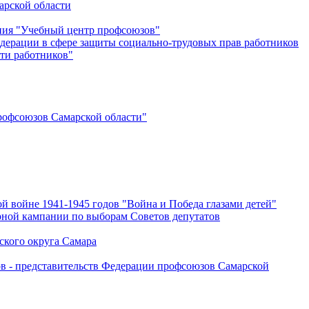
арской области
ения "Учебный центр профсоюзов"
дерации в сфере защиты социально-трудовых прав работников
ти работников"
офсоюзов Самарской области"
й войне 1941-1945 годов "Война и Победа глазами детей"
рной кампании по выборам Советов депутатов
ского округа Самара
ов - представительств Федерации профсоюзов Самарской