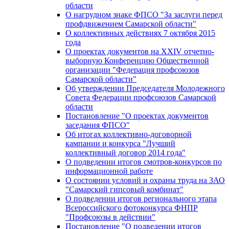
области
О нагрудном знаке ФПСО "За заслуги перед
профдвижением Самарской области"
О коллективных действиях 7 октября 2015
года
О проектах документов на XXIV отчетно-
выборную Конференцию Общественной
организации "Федерация профсоюзов
Самарской области"
Об утверждении Председателя Молодежного
Совета Федерации профсоюзов Самарской
области
Постановление "О проектах документов
заседания ФПСО"
Об итогах коллективно-договорной
кампании и конкурса "Лучший
коллективный договор 2014 года"
О подведении итогов смотров-конкурсов по
информационной работе
О состоянии условий и охраны труда на ЗАО
"Самарский гипсовый комбинат"
О подведении итогов регионального этапа
Всероссийского фотоконкурса ФНПР
"Профсоюзы в действии"
Постановление "О подведении итогов