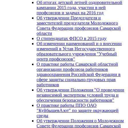
Об итогах детской летней оздоровительной
кампании 2015 года, участии в ней
профсоюзов и задачах на 2016 год
Об утверждении Председателя и
заместителей председателя Молодежного
Совета Федерации профсоюзов Самарской
области
О стипендиатах ФПСО в 2015 году
Об изменении наименований и о внесении
изменений в Устав Негосударственного
образовательного учреждения "Учебный
центр профсоюзов"
О практике работы Самарской областной
организации профсоюза работников
здравоохранения Российской Федерации в
сфере защиты социально-трудовых прав
работников
Об утверждении Положения "О проведении
независимой экспертизы условий труда и
обеспечения безопасности работников"
О практике работы ППО ОАО
"КуйбышевАзот" по защите окружающей
среды
Об утверждении Положения о Молодежном
Совете Федерации профсоюзов Самарской