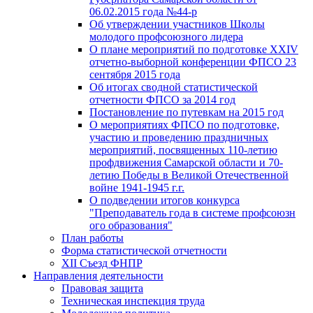
06.02.2015 года №44-р
Об утверждении участников Школы
молодого профсоюзного лидера
О плане мероприятий по подготовке XXIV
отчетно-выборной конференции ФПСО 23
сентября 2015 года
Об итогах сводной статистической
отчетности ФПСО за 2014 год
Постановление по путевкам на 2015 год
О мероприятиях ФПСО по подготовке,
участию и проведению праздничных
мероприятий, посвященных 110-летию
профдвижения Самарской области и 70-
летию Победы в Великой Отечественной
войне 1941-1945 г.г.
О подведении итогов конкурса
"Преподаватель года в системе профсоюзн
ого образования"
План работы
Форма статистической отчетности
XII Съезд ФНПР
Направления деятельности
Правовая защита
Техническая инспекция труда