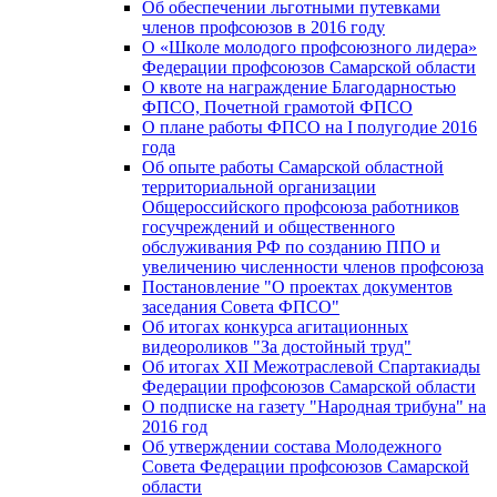
Об обеспечении льготными путевками
членов профсоюзов в 2016 году
О «Школе молодого профсоюзного лидера»
Федерации профсоюзов Самарской области
О квоте на награждение Благодарностью
ФПСО, Почетной грамотой ФПСО
О плане работы ФПСО на I полугодие 2016
года
Об опыте работы Самарской областной
территориальной организации
Общероссийского профсоюза работников
госучреждений и общественного
обслуживания РФ по созданию ППО и
увеличению численности членов профсоюза
Постановление "О проектах документов
заседания Совета ФПСО"
Об итогах конкурса агитационных
видеороликов "За достойный труд"
Об итогах XII Межотраслевой Спартакиады
Федерации профсоюзов Самарской области
О подписке на газету "Народная трибуна" на
2016 год
Об утверждении состава Молодежного
Совета Федерации профсоюзов Самарской
области