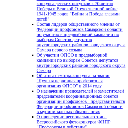
конкурса детских рисунков к 70-летию
Победы в Великой Отечественной войне
1941-1945 годов "Война и Победа глазами
детей"
Состав лидеров общественного мнения от
Федерации профсоюзов Самарской области
по участию в предвыборной кампании по
выборам Советов депутатов
внутригородских районов городского округа
Самара первого созыва
Об участии ФПСО в предвыборной
кампании по выборам Советов депутатов
внутригородских районов городского округа
Самара
Об итогах смотра-конкурса на звание
"Лучшая первичная профсоюзная
организация ФПСО" в 2014 году
О назначении председателей и заместителей
председателей координационных советов
организаций профсоюзов - представительств
Федерации профсоюзов Самарской области
в муниципальных образованиях
О проведении регионального этапа
Всероссийского фотоконкурса ФНПР
"Профсоюзы в действии"