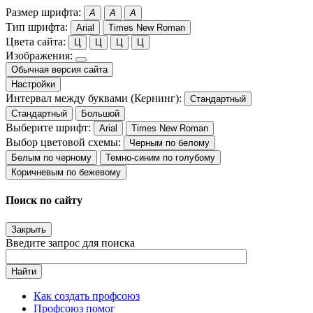
Размер шрифта:
A
A
A
Тип шрифта:
Arial
Times New Roman
Цвета сайта:
Ц
Ц
Ц
Ц
Изображения:
Обычная версия сайта
Настройки
Интервал между буквами (Кернинг):
Стандартный
Стандартный
Большой
Выберите шрифт:
Arial
Times New Roman
Выбор цветовой схемы:
Черным по белому
Белым по черному
Темно-синим по голубому
Коричневым по бежевому
Поиск по сайту
Закрыть
Введите запрос для поиска
Найти
Как создать профсоюз
Профсоюз помог