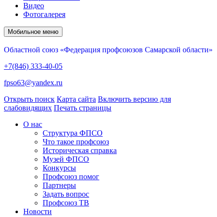
Видео
Фотогалерея
Мобильное меню
Областной союз «Федерация профсоюзов Самарской области»
+7(846) 333-40-05
fpso63@yandex.ru
Открыть поиск
Карта сайта
Включить версию для
слабовидящих
Печать страницы
О нас
Структура ФПСО
Что такое профсоюз
Историческая справка
Музей ФПСО
Конкурсы
Профсоюз помог
Партнеры
Задать вопрос
Профсоюз ТВ
Новости