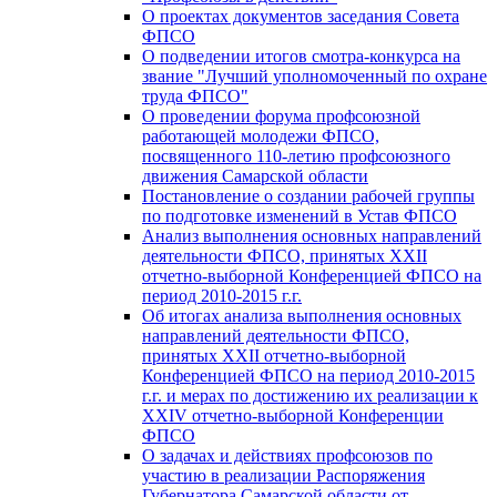
О проектах документов заседания Совета
ФПСО
О подведении итогов смотра-конкурса на
звание "Лучший уполномоченный по охране
труда ФПСО"
О проведении форума профсоюзной
работающей молодежи ФПСО,
посвященного 110-летию профсоюзного
движения Самарской области
Постановление о создании рабочей группы
по подготовке изменений в Устав ФПСО
Анализ выполнения основных направлений
деятельности ФПСО, принятых XXII
отчетно-выборной Конференцией ФПСО на
период 2010-2015 г.г.
Об итогах анализа выполнения основных
направлений деятельности ФПСО,
принятых XXII отчетно-выборной
Конференцией ФПСО на период 2010-2015
г.г. и мерах по достижению их реализации к
XXIV отчетно-выборной Конференции
ФПСО
О задачах и действиях профсоюзов по
участию в реализации Распоряжения
Губернатора Самарской области от