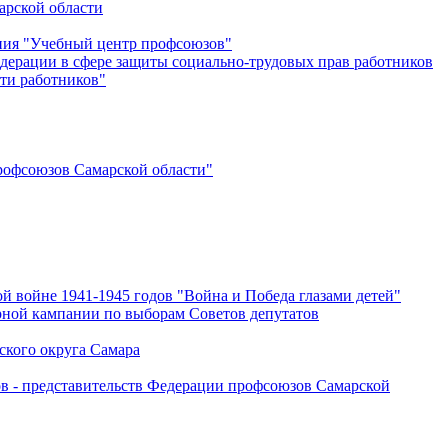
арской области
ения "Учебный центр профсоюзов"
дерации в сфере защиты социально-трудовых прав работников
ти работников"
офсоюзов Самарской области"
й войне 1941-1945 годов "Война и Победа глазами детей"
рной кампании по выборам Советов депутатов
ского округа Самара
ов - представительств Федерации профсоюзов Самарской