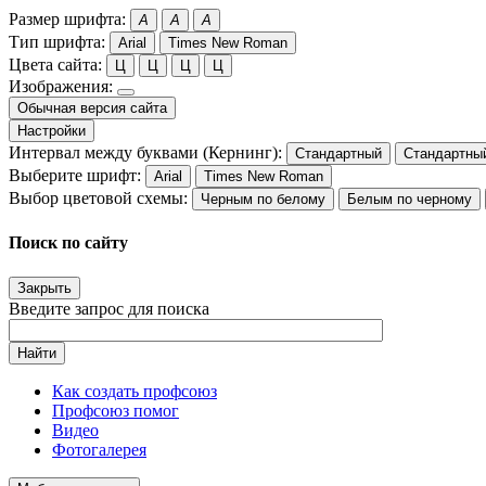
Размер шрифта:
A
A
A
Тип шрифта:
Arial
Times New Roman
Цвета сайта:
Ц
Ц
Ц
Ц
Изображения:
Обычная версия сайта
Настройки
Интервал между буквами (Кернинг):
Стандартный
Стандартны
Выберите шрифт:
Arial
Times New Roman
Выбор цветовой схемы:
Черным по белому
Белым по черному
Поиск по сайту
Закрыть
Введите запрос для поиска
Найти
Как создать профсоюз
Профсоюз помог
Видео
Фотогалерея