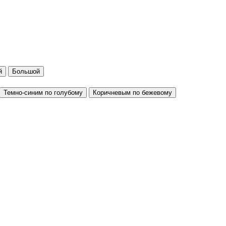
й
Большой
Темно-синим по голубому
Коричневым по бежевому