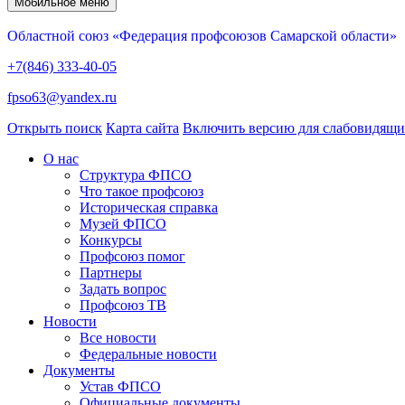
Мобильное меню
Областной союз «Федерация профсоюзов Самарской области»
+7(846) 333-40-05
fpso63@yandex.ru
Открыть поиск
Карта сайта
Включить версию для слабовидящ
О нас
Структура ФПСО
Что такое профсоюз
Историческая справка
Музей ФПСО
Конкурсы
Профсоюз помог
Партнеры
Задать вопрос
Профсоюз ТВ
Новости
Все новости
Федеральные новости
Документы
Устав ФПСО
Официальные документы