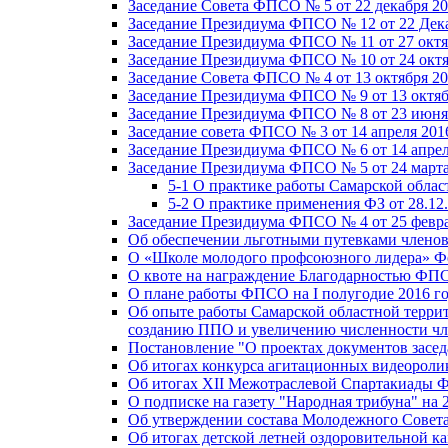
Заседание Совета ФПСО № 5 от 22 декабря 20
Заседание Президиума ФПСО № 12 от 22 Дека
Заседание Президиума ФПСО № 11 от 27 октя
Заседание Президиума ФПСО № 10 от 24 октя
Заседание Совета ФПСО № 4 от 13 октября 20
Заседание Президиума ФПСО № 9 от 13 октяб
Заседание Президиума ФПСО № 8 от 23 июня 
Заседание совета ФПСО № 3 от 14 апреля 201
Заседание Президиума ФПСО № 6 от 14 апрел
Заседание Президиума ФПСО № 5 от 24 марта
5-1 О практике работы Самарской обла
5-2 О практике применения ФЗ от 28.12
Заседание Президиума ФПСО № 4 от 25 февра
Об обеспечении льготными путевками членов
О «Школе молодого профсоюзного лидера» Ф
О квоте на награждение Благодарностью Ф
О плане работы ФПСО на I полугодие 2016 г
Об опыте работы Самарской областной терри
созданию ППО и увеличению численности чл
Постановление "О проектах документов зас
Об итогах конкурса агитационных видеоролик
Об итогах XII Межотраслевой Спартакиады 
О подписке на газету "Народная трибуна" на 
Об утверждении состава Молодежного Совет
Об итогах детской летней оздоровительной ка