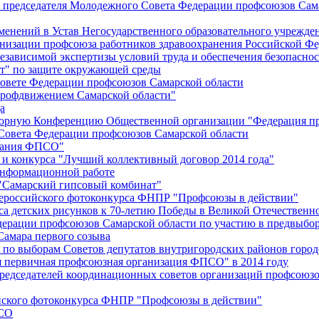
й председателя Молодежного Совета Федерации профсоюзов Сам
менений в Устав Негосударственного образовательного учрежд
анизации профсоюза работников здравоохранения Российской Фе
зависимой экспертизы условий труда и обеспечения безопаснос
" по защите окружающей среды
вете Федерации профсоюзов Самарской области
профдвижением Самарской области"
а
борную Конференцию Общественной организации "Федерация пр
Совета Федерации профсоюзов Самарской области
едания ФПСО"
 и конкурса "Лучший коллективный договор 2014 года"
информационной работе
 "Самарский гипсовый комбинат"
сероссийского фотоконкурса ФНПР "Профсоюзы в действии"
а детских рисунков к 70-летию Победы в Великой Отечественно
дерации профсоюзов Самарской области по участию в предвыбо
Самара первого созыва
о выборам Советов депутатов внутригородских районов город
ая первичная профсоюзная организация ФПСО" в 2014 году
председателей координационных советов организаций профсоюз
ийского фотоконкурса ФНПР "Профсоюзы в действии"
ПСО