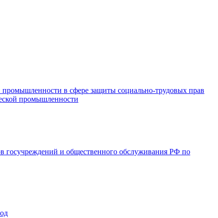
и промышленности в сфере защиты социально-трудовых прав
ической промышленности
ов госучреждений и общественного обслуживания РФ по
год