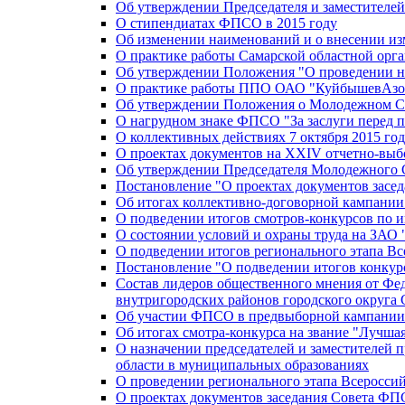
Об утверждении Председателя и заместителе
О стипендиатах ФПСО в 2015 году
Об изменении наименований и о внесении из
О практике работы Самарской областной орг
Об утверждении Положения "О проведении не
О практике работы ППО ОАО "КуйбышевАзот
Об утверждении Положения о Молодежном Со
О нагрудном знаке ФПСО "За заслуги перед 
О коллективных действиях 7 октября 2015 год
О проектах документов на XXIV отчетно-вы
Об утверждении Председателя Молодежного 
Постановление "О проектах документов зас
Об итогах коллективно-договорной кампании
О подведении итогов смотров-конкурсов по 
О состоянии условий и охраны труда на ЗАО
О подведении итогов регионального этапа В
Постановление "О подведении итогов конкурс
Состав лидеров общественного мнения от Фе
внутригородских районов городского округа 
Об участии ФПСО в предвыборной кампании п
Об итогах смотра-конкурса на звание "Лучш
О назначении председателей и заместителей 
области в муниципальных образованиях
О проведении регионального этапа Всеросс
О проектах документов заседания Совета Ф