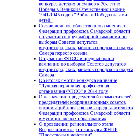
конкурса детских рисунков к 70-летию
Победы в Великой Отечественной войне
1941-1945 годов "Война и Победа глазами
детей"
Состав лидеров общественного мнения от
Федерации профсоюзов Самарской области
по участию в предвыборной кампании по
выборам Советов депутатов
внутригородских районов городского округа
Самара первого созыва
Об участии ФПСО в предвыборной
кампании по выборам Советов депутатов
внутригородских районов городского округа
Самара
Об итогах смотра-конкурса на звание
"Лучшая первичная профсоюзная
организация ФПСО" в 2014 году
О назначении председателей и заместителей
председателей координационных советов
организаций профсоюзов - представительств
Федерации профсоюзов Самарской области
в муниципальных образованиях
О проведении регионального этапа
Всероссийского фотоконкурса ФНПР
"Профсоюзы в действии"