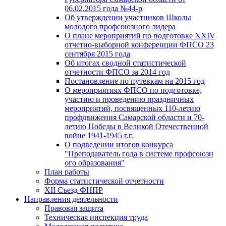
06.02.2015 года №44-р
Об утверждении участников Школы
молодого профсоюзного лидера
О плане мероприятий по подготовке XXIV
отчетно-выборной конференции ФПСО 23
сентября 2015 года
Об итогах сводной статистической
отчетности ФПСО за 2014 год
Постановление по путевкам на 2015 год
О мероприятиях ФПСО по подготовке,
участию и проведению праздничных
мероприятий, посвященных 110-летию
профдвижения Самарской области и 70-
летию Победы в Великой Отечественной
войне 1941-1945 г.г.
О подведении итогов конкурса
"Преподаватель года в системе профсоюзн
ого образования"
План работы
Форма статистической отчетности
XII Съезд ФНПР
Направления деятельности
Правовая защита
Техническая инспекция труда