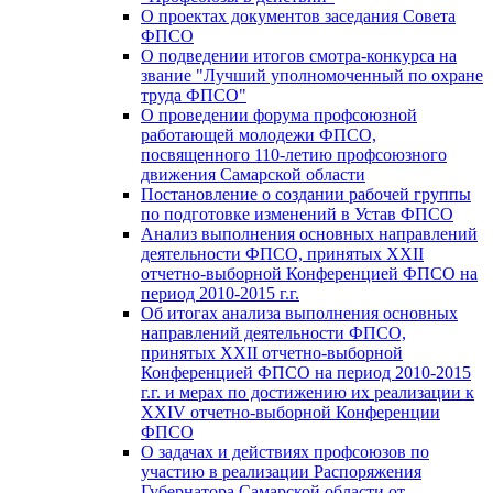
О проектах документов заседания Совета
ФПСО
О подведении итогов смотра-конкурса на
звание "Лучший уполномоченный по охране
труда ФПСО"
О проведении форума профсоюзной
работающей молодежи ФПСО,
посвященного 110-летию профсоюзного
движения Самарской области
Постановление о создании рабочей группы
по подготовке изменений в Устав ФПСО
Анализ выполнения основных направлений
деятельности ФПСО, принятых XXII
отчетно-выборной Конференцией ФПСО на
период 2010-2015 г.г.
Об итогах анализа выполнения основных
направлений деятельности ФПСО,
принятых XXII отчетно-выборной
Конференцией ФПСО на период 2010-2015
г.г. и мерах по достижению их реализации к
XXIV отчетно-выборной Конференции
ФПСО
О задачах и действиях профсоюзов по
участию в реализации Распоряжения
Губернатора Самарской области от