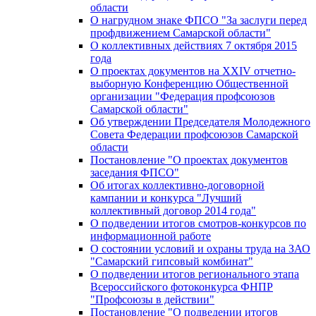
области
О нагрудном знаке ФПСО "За заслуги перед
профдвижением Самарской области"
О коллективных действиях 7 октября 2015
года
О проектах документов на XXIV отчетно-
выборную Конференцию Общественной
организации "Федерация профсоюзов
Самарской области"
Об утверждении Председателя Молодежного
Совета Федерации профсоюзов Самарской
области
Постановление "О проектах документов
заседания ФПСО"
Об итогах коллективно-договорной
кампании и конкурса "Лучший
коллективный договор 2014 года"
О подведении итогов смотров-конкурсов по
информационной работе
О состоянии условий и охраны труда на ЗАО
"Самарский гипсовый комбинат"
О подведении итогов регионального этапа
Всероссийского фотоконкурса ФНПР
"Профсоюзы в действии"
Постановление "О подведении итогов