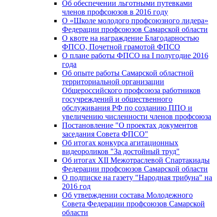
Об обеспечении льготными путевками
членов профсоюзов в 2016 году
О «Школе молодого профсоюзного лидера»
Федерации профсоюзов Самарской области
О квоте на награждение Благодарностью
ФПСО, Почетной грамотой ФПСО
О плане работы ФПСО на I полугодие 2016
года
Об опыте работы Самарской областной
территориальной организации
Общероссийского профсоюза работников
госучреждений и общественного
обслуживания РФ по созданию ППО и
увеличению численности членов профсоюза
Постановление "О проектах документов
заседания Совета ФПСО"
Об итогах конкурса агитационных
видеороликов "За достойный труд"
Об итогах XII Межотраслевой Спартакиады
Федерации профсоюзов Самарской области
О подписке на газету "Народная трибуна" на
2016 год
Об утверждении состава Молодежного
Совета Федерации профсоюзов Самарской
области