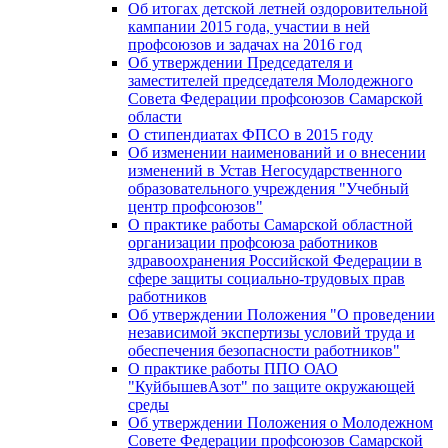
Об итогах детской летней оздоровительной
кампании 2015 года, участии в ней
профсоюзов и задачах на 2016 год
Об утверждении Председателя и
заместителей председателя Молодежного
Совета Федерации профсоюзов Самарской
области
О стипендиатах ФПСО в 2015 году
Об изменении наименований и о внесении
изменений в Устав Негосударственного
образовательного учреждения "Учебный
центр профсоюзов"
О практике работы Самарской областной
организации профсоюза работников
здравоохранения Российской Федерации в
сфере защиты социально-трудовых прав
работников
Об утверждении Положения "О проведении
независимой экспертизы условий труда и
обеспечения безопасности работников"
О практике работы ППО ОАО
"КуйбышевАзот" по защите окружающей
среды
Об утверждении Положения о Молодежном
Совете Федерации профсоюзов Самарской