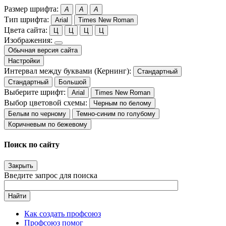
Размер шрифта:
A
A
A
Тип шрифта:
Arial
Times New Roman
Цвета сайта:
Ц
Ц
Ц
Ц
Изображения:
Обычная версия сайта
Настройки
Интервал между буквами (Кернинг):
Стандартный
Стандартный
Большой
Выберите шрифт:
Arial
Times New Roman
Выбор цветовой схемы:
Черным по белому
Белым по черному
Темно-синим по голубому
Коричневым по бежевому
Поиск по сайту
Закрыть
Введите запрос для поиска
Найти
Как создать профсоюз
Профсоюз помог