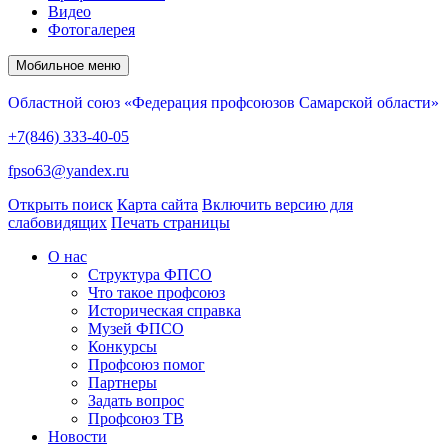
Видео
Фотогалерея
Мобильное меню
Областной союз «Федерация профсоюзов Самарской области»
+7(846) 333-40-05
fpso63@yandex.ru
Открыть поиск
Карта сайта
Включить версию для
слабовидящих
Печать страницы
О нас
Структура ФПСО
Что такое профсоюз
Историческая справка
Музей ФПСО
Конкурсы
Профсоюз помог
Партнеры
Задать вопрос
Профсоюз ТВ
Новости