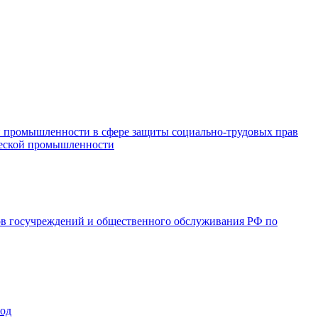
и промышленности в сфере защиты социально-трудовых прав
ической промышленности
ов госучреждений и общественного обслуживания РФ по
год