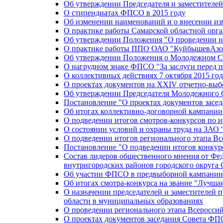
Об утверждении Председателя и заместителе
О стипендиатах ФПСО в 2015 году
Об изменении наименований и о внесении из
О практике работы Самарской областной орг
Об утверждении Положения "О проведении не
О практике работы ППО ОАО "КуйбышевАзот
Об утверждении Положения о Молодежном Со
О нагрудном знаке ФПСО "За заслуги перед 
О коллективных действиях 7 октября 2015 год
О проектах документов на XXIV отчетно-вы
Об утверждении Председателя Молодежного 
Постановление "О проектах документов зас
Об итогах коллективно-договорной кампании
О подведении итогов смотров-конкурсов по 
О состоянии условий и охраны труда на ЗАО
О подведении итогов регионального этапа В
Постановление "О подведении итогов конкурс
Состав лидеров общественного мнения от Фе
внутригородских районов городского округа 
Об участии ФПСО в предвыборной кампании п
Об итогах смотра-конкурса на звание "Лучш
О назначении председателей и заместителей 
области в муниципальных образованиях
О проведении регионального этапа Всеросс
О проектах документов заседания Совета Ф