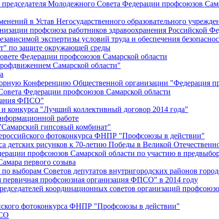
й председателя Молодежного Совета Федерации профсоюзов Сам
менений в Устав Негосударственного образовательного учрежд
анизации профсоюза работников здравоохранения Российской Фе
зависимой экспертизы условий труда и обеспечения безопаснос
" по защите окружающей среды
вете Федерации профсоюзов Самарской области
профдвижением Самарской области"
а
борную Конференцию Общественной организации "Федерация пр
Совета Федерации профсоюзов Самарской области
едания ФПСО"
 и конкурса "Лучший коллективный договор 2014 года"
информационной работе
 "Самарский гипсовый комбинат"
сероссийского фотоконкурса ФНПР "Профсоюзы в действии"
а детских рисунков к 70-летию Победы в Великой Отечественно
дерации профсоюзов Самарской области по участию в предвыбо
Самара первого созыва
о выборам Советов депутатов внутригородских районов город
ая первичная профсоюзная организация ФПСО" в 2014 году
председателей координационных советов организаций профсоюз
ийского фотоконкурса ФНПР "Профсоюзы в действии"
ПСО