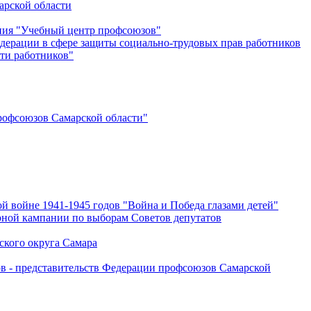
арской области
ения "Учебный центр профсоюзов"
дерации в сфере защиты социально-трудовых прав работников
ти работников"
офсоюзов Самарской области"
й войне 1941-1945 годов "Война и Победа глазами детей"
рной кампании по выборам Советов депутатов
ского округа Самара
ов - представительств Федерации профсоюзов Самарской