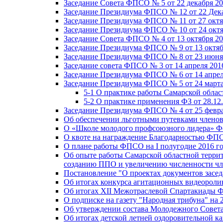
Заседание Совета ФПСО № 5 от 22 декабря 20
Заседание Президиума ФПСО № 12 от 22 Дека
Заседание Президиума ФПСО № 11 от 27 октя
Заседание Президиума ФПСО № 10 от 24 октя
Заседание Совета ФПСО № 4 от 13 октября 20
Заседание Президиума ФПСО № 9 от 13 октяб
Заседание Президиума ФПСО № 8 от 23 июня 
Заседание совета ФПСО № 3 от 14 апреля 201
Заседание Президиума ФПСО № 6 от 14 апрел
Заседание Президиума ФПСО № 5 от 24 марта
5-1 О практике работы Самарской обла
5-2 О практике применения ФЗ от 28.12
Заседание Президиума ФПСО № 4 от 25 февра
Об обеспечении льготными путевками членов
О «Школе молодого профсоюзного лидера» Ф
О квоте на награждение Благодарностью Ф
О плане работы ФПСО на I полугодие 2016 г
Об опыте работы Самарской областной терри
созданию ППО и увеличению численности чл
Постановление "О проектах документов зас
Об итогах конкурса агитационных видеоролик
Об итогах XII Межотраслевой Спартакиады 
О подписке на газету "Народная трибуна" на 
Об утверждении состава Молодежного Совет
Об итогах детской летней оздоровительной ка