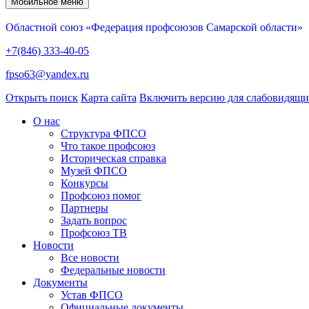
Мобильное меню
Областной союз «Федерация профсоюзов Самарской области»
+7(846) 333-40-05
fpso63@yandex.ru
Открыть поиск
Карта сайта
Включить версию для слабовидящ
О нас
Структура ФПСО
Что такое профсоюз
Историческая справка
Музей ФПСО
Конкурсы
Профсоюз помог
Партнеры
Задать вопрос
Профсоюз ТВ
Новости
Все новости
Федеральные новости
Документы
Устав ФПСО
Официальные документы