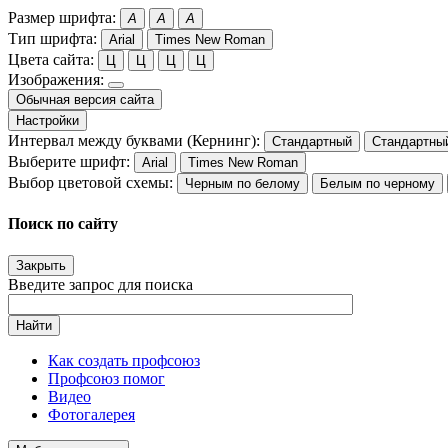
Размер шрифта:
A
A
A
Тип шрифта:
Arial
Times New Roman
Цвета сайта:
Ц
Ц
Ц
Ц
Изображения:
Обычная версия сайта
Настройки
Интервал между буквами (Кернинг):
Стандартный
Стандартны
Выберите шрифт:
Arial
Times New Roman
Выбор цветовой схемы:
Черным по белому
Белым по черному
Поиск по сайту
Закрыть
Введите запрос для поиска
Найти
Как создать профсоюз
Профсоюз помог
Видео
Фотогалерея