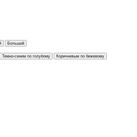
й
Большой
Темно-синим по голубому
Коричневым по бежевому