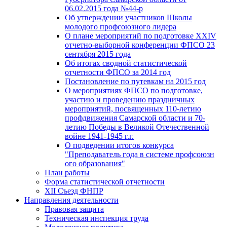
06.02.2015 года №44-р
Об утверждении участников Школы
молодого профсоюзного лидера
О плане мероприятий по подготовке XXIV
отчетно-выборной конференции ФПСО 23
сентября 2015 года
Об итогах сводной статистической
отчетности ФПСО за 2014 год
Постановление по путевкам на 2015 год
О мероприятиях ФПСО по подготовке,
участию и проведению праздничных
мероприятий, посвященных 110-летию
профдвижения Самарской области и 70-
летию Победы в Великой Отечественной
войне 1941-1945 г.г.
О подведении итогов конкурса
"Преподаватель года в системе профсоюзн
ого образования"
План работы
Форма статистической отчетности
XII Съезд ФНПР
Направления деятельности
Правовая защита
Техническая инспекция труда