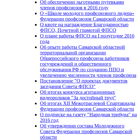
Об обеспечении льготными путевками
членов профсоюзов в 2016 году
О «Школе молодого профсоюзного лидера»
Федерации профсоюзов Самарской области
О квоте на награждение Благодарностью
ФПСО, Почетной грамотой ФПСО
О плане работы ФПСО на I полугодие 2016
года
Об опыте работы Самарской областной
территориальной организации
Общероссийского профсоюза работников
госучреждений и общественного
обслуживания РФ по созданию ППО и
увеличению численности членов профсоюза
Постановление "О проектах документов
заседания Совета ФПСО"
Об итогах конкурса агитационных
видеороликов "За достойный труд"
Об итогах XII Межотраслевой Спартакиады
Федерации профсоюзов Самарской области
О подписке на газету "Народная трибуна" на
2016 год
Об утверждении состава Молодежного
Совета Федерации профсоюзов Самарской
области