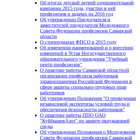
Об итогах детской летней оздоровительной
кампании 2015 года, участии в ней
профсоюзов и задачах на 2016 год
Об утверждении Председателя и
заместителей председателя Молодежного
Совета Федерации профсоюзов Самарской
области
О стипендиатах ФПСО в 2015 году
Об изменении наименований и о внесении
изменений в Устав Негосударственного
образовательного учреждения "Учебный
центр профсоюзов"
О практике работы Самарской областной
организации профсоюза работников
здравоохранения Российской Федерации в
сфере защиты социально-трудовых прав
работников
Об утверждении Положения "О проведении
независимой экспертизы условий труда и
обеспечения безопасности работников"
О практике работы ППО ОАО
"КуйбышевАзот" по защите окружающей
среды
Об утверждении Положения о Молодежном
Совете Федерации профсоюзов Самарской