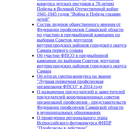
конкурса детских рисунков к 70-летию
Победы в Великой Отечественной войне
1941-1945 годов "Война и Победа глазами
детей"
Состав лидеров общественного мнения от
Федерации профсоюзов Самарской области
по участию в предвыборной кампании по
выборам Советов депутатов
внутригородских районов городского округа
Самара первого созыва
Об участии ФПСО в предвыборной
кампании по выборам Советов депутатов
внутригородских районов городского округа
Самара
Об итогах смотра-конкурса на звание
"Лучшая первичная профсоюзная
организация ФПСО" в 2014 году
О назначении председателей и заместителей
председателей координационных советов
организаций профсоюзов - представительств
Федерации профсоюзов Самарской области
в муниципальных образованиях
О проведении регионального этапа
Всероссийского фотоконкурса ФНПР
"Профсоюзы в действии"