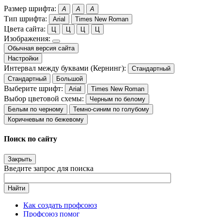
Размер шрифта:
A
A
A
Тип шрифта:
Arial
Times New Roman
Цвета сайта:
Ц
Ц
Ц
Ц
Изображения:
Обычная версия сайта
Настройки
Интервал между буквами (Кернинг):
Стандартный
Стандартный
Большой
Выберите шрифт:
Arial
Times New Roman
Выбор цветовой схемы:
Черным по белому
Белым по черному
Темно-синим по голубому
Коричневым по бежевому
Поиск по сайту
Закрыть
Введите запрос для поиска
Найти
Как создать профсоюз
Профсоюз помог