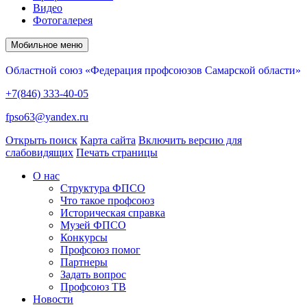
Видео
Фотогалерея
Мобильное меню
Областной союз «Федерация профсоюзов Самарской области»
+7(846) 333-40-05
fpso63@yandex.ru
Открыть поиск
Карта сайта
Включить версию для
слабовидящих
Печать страницы
О нас
Структура ФПСО
Что такое профсоюз
Историческая справка
Музей ФПСО
Конкурсы
Профсоюз помог
Партнеры
Задать вопрос
Профсоюз ТВ
Новости