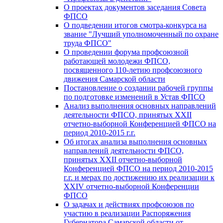
О проектах документов заседания Совета
ФПСО
О подведении итогов смотра-конкурса на
звание "Лучший уполномоченный по охране
труда ФПСО"
О проведении форума профсоюзной
работающей молодежи ФПСО,
посвященного 110-летию профсоюзного
движения Самарской области
Постановление о создании рабочей группы
по подготовке изменений в Устав ФПСО
Анализ выполнения основных направлений
деятельности ФПСО, принятых XXII
отчетно-выборной Конференцией ФПСО на
период 2010-2015 г.г.
Об итогах анализа выполнения основных
направлений деятельности ФПСО,
принятых XXII отчетно-выборной
Конференцией ФПСО на период 2010-2015
г.г. и мерах по достижению их реализации к
XXIV отчетно-выборной Конференции
ФПСО
О задачах и действиях профсоюзов по
участию в реализации Распоряжения
Губернатора Самарской области от