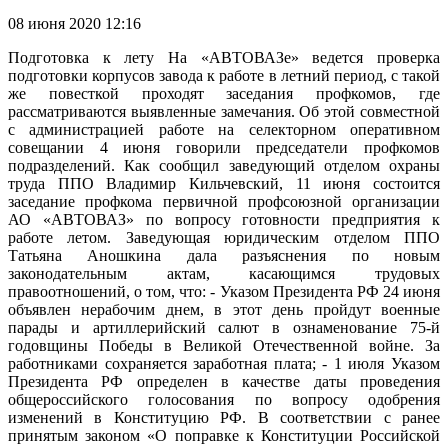
08 июня 2020 12:16
Подготовка к лету На «АВТОВАЗе» ведется проверка
подготовки корпусов завода к работе в летний период, с такой
же повесткой проходят заседания профкомов, где
рассматриваются выявленные замечания. Об этой совместной
с администрацией работе на селекторном оперативном
совещании 4 июня говорили председатели профкомов
подразделений. Как сообщил заведующий отделом охраны
труда ППО Владимир Кильчевский, 11 июня состоится
заседание профкома первичной профсоюзной организации
АО «АВТОВАЗ» по вопросу готовности предприятия к
работе летом. Заведующая юридическим отделом ППО
Татьяна Аношкина дала разъяснения по новым
законодательным актам, касающимся трудовых
правоотношений, о том, что: - Указом Президента РФ 24 июня
объявлен нерабочим днем, в этот день пройдут военные
парады и артиллерийский салют в ознаменование 75-й
годовщины Победы в Великой Отечественной войне. За
работниками сохраняется заработная плата; - 1 июля Указом
Президента РФ определен в качестве даты проведения
общероссийского голосования по вопросу одобрения
изменений в Конституцию РФ. В соответствии с ранее
принятым законом «О поправке к Конституции Российской