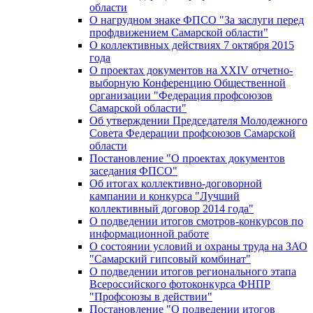
области
О нагрудном знаке ФПСО "За заслуги перед
профдвижением Самарской области"
О коллективных действиях 7 октября 2015
года
О проектах документов на XXIV отчетно-
выборную Конференцию Общественной
организации "Федерация профсоюзов
Самарской области"
Об утверждении Председателя Молодежного
Совета Федерации профсоюзов Самарской
области
Постановление "О проектах документов
заседания ФПСО"
Об итогах коллективно-договорной
кампании и конкурса "Лучший
коллективный договор 2014 года"
О подведении итогов смотров-конкурсов по
информационной работе
О состоянии условий и охраны труда на ЗАО
"Самарский гипсовый комбинат"
О подведении итогов регионального этапа
Всероссийского фотоконкурса ФНПР
"Профсоюзы в действии"
Постановление "О подведении итогов