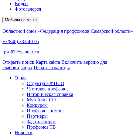
Видео
Фотогалерея
Мобильное меню
Областной союз «Федерация профсоюзов Самарской области»
+7(846) 333-40-05
fpso63@yandex.ru
Открыть поиск
Карта сайта
Включить версию для
слабовидящих
Печать страницы
О нас
Структура ФПСО
Что такое профсоюз
Историческая справка
Музей ФПСО
Конкурсы
Профсоюз помог
Партнеры
Задать вопрос
Профсоюз ТВ
Новости