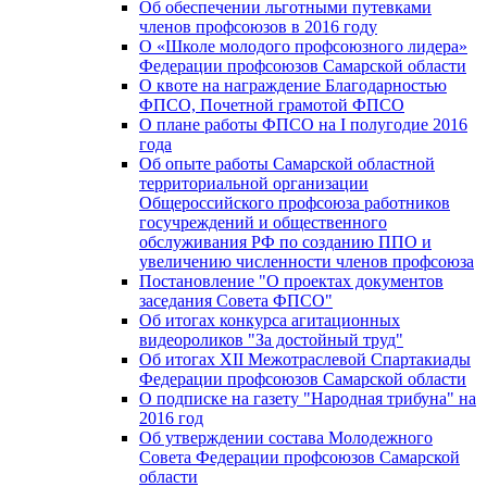
Об обеспечении льготными путевками
членов профсоюзов в 2016 году
О «Школе молодого профсоюзного лидера»
Федерации профсоюзов Самарской области
О квоте на награждение Благодарностью
ФПСО, Почетной грамотой ФПСО
О плане работы ФПСО на I полугодие 2016
года
Об опыте работы Самарской областной
территориальной организации
Общероссийского профсоюза работников
госучреждений и общественного
обслуживания РФ по созданию ППО и
увеличению численности членов профсоюза
Постановление "О проектах документов
заседания Совета ФПСО"
Об итогах конкурса агитационных
видеороликов "За достойный труд"
Об итогах XII Межотраслевой Спартакиады
Федерации профсоюзов Самарской области
О подписке на газету "Народная трибуна" на
2016 год
Об утверждении состава Молодежного
Совета Федерации профсоюзов Самарской
области