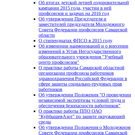
Об итогах детской летней оздоровительной
кампании 2015 года, участии в ней
профсоюзов и задачах на 2016 год
Об утверждении Председателя и
заместителей председателя Молодежного
Совета Федерации профсоюзов Самарской
области
О стипендиатах ФПСО в 2015 году
Об изменении наименований и о внесении
изменений в Устав Негосударственного
образовательного учреждения "Учебный
центр профсоюзов"
О практике работы Самарской областной
организации профсоюза работников
здравоохранения Российской Федерации в
сфере защиты социально-трудовых прав
работников
Об утверждении Положения "О проведении
независимой экспертизы условий труда и
обеспечения безопасности работников"
О практике работы ППО ОАО
"КуйбышевАзот" по защите окружающей
среды
Об утверждении Положения о Молодежном
Совете Федерации профсоюзов Самарской