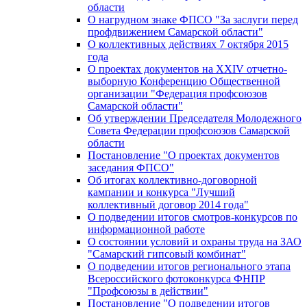
области
О нагрудном знаке ФПСО "За заслуги перед
профдвижением Самарской области"
О коллективных действиях 7 октября 2015
года
О проектах документов на XXIV отчетно-
выборную Конференцию Общественной
организации "Федерация профсоюзов
Самарской области"
Об утверждении Председателя Молодежного
Совета Федерации профсоюзов Самарской
области
Постановление "О проектах документов
заседания ФПСО"
Об итогах коллективно-договорной
кампании и конкурса "Лучший
коллективный договор 2014 года"
О подведении итогов смотров-конкурсов по
информационной работе
О состоянии условий и охраны труда на ЗАО
"Самарский гипсовый комбинат"
О подведении итогов регионального этапа
Всероссийского фотоконкурса ФНПР
"Профсоюзы в действии"
Постановление "О подведении итогов