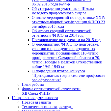
06.02.2015 года №44-р
Об утверждении участников Школы
молодого профсоюзного лидера
О плане мероприятий по подготовке XXIV
отчетно-выборной конференции ФПСО 23
сентября 2015 года
Об итогах сводной статистической
отчетности ФПСО за 2014 год
Постановление по путевкам на 2015 год
О мероприятиях ФПСО по подготовке,
участию и проведению праздничных
мероприятий, посвященных 110-летию
профдвижения Самарской области и 70-
летию Победы в Великой Отечественной
войне 1941-1945 г.г.
О подведении итогов конкурса
"Преподаватель года в системе профсоюзн
ого образования"
План работы
Форма статистической отчетности
XII Съезд ФНПР
Направления деятельности
Правовая защита
Техническая инспекция труда