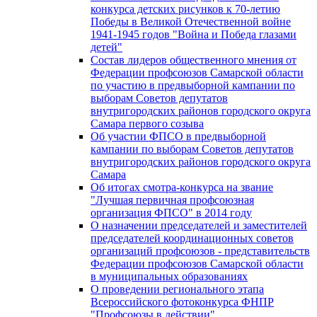
конкурса детских рисунков к 70-летию
Победы в Великой Отечественной войне
1941-1945 годов "Война и Победа глазами
детей"
Состав лидеров общественного мнения от
Федерации профсоюзов Самарской области
по участию в предвыборной кампании по
выборам Советов депутатов
внутригородских районов городского округа
Самара первого созыва
Об участии ФПСО в предвыборной
кампании по выборам Советов депутатов
внутригородских районов городского округа
Самара
Об итогах смотра-конкурса на звание
"Лучшая первичная профсоюзная
организация ФПСО" в 2014 году
О назначении председателей и заместителей
председателей координационных советов
организаций профсоюзов - представительств
Федерации профсоюзов Самарской области
в муниципальных образованиях
О проведении регионального этапа
Всероссийского фотоконкурса ФНПР
"Профсоюзы в действии"