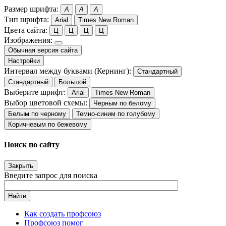
Размер шрифта:
A
A
A
Тип шрифта:
Arial
Times New Roman
Цвета сайта:
Ц
Ц
Ц
Ц
Изображения:
Обычная версия сайта
Настройки
Интервал между буквами (Кернинг):
Стандартный
Стандартный
Большой
Выберите шрифт:
Arial
Times New Roman
Выбор цветовой схемы:
Черным по белому
Белым по черному
Темно-синим по голубому
Коричневым по бежевому
Поиск по сайту
Закрыть
Введите запрос для поиска
Найти
Как создать профсоюз
Профсоюз помог