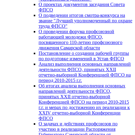
О проектах документов заседания Совета
ФПСО
О подведении итогов смотра-конкурса на
звание "Лучший уполномоченный по охране
труда ФПСО"
О проведении форума профсоюзной
работающей молодежи ФПСО,
посвященного 110-летию профсоюзного
движения Самарской области
Постановление о создании рабочей группы
по подготовке изменений в Устав ФПСО
Анализ выполнения основных направлений
деятельности ФПСО, принятых XXII
отчетно-выборной Конференцией ФПСО на
период 2010-2015 г.г.
Об итогах анализа выполнения основных
направлений деятельности ФПСО,
принятых XXII отчетно-выборной
Конференцией ФПСО на период 2010-2015
г.г. и мерах по достижению их реализации к
XXIV отчетно-выборной Конференции
ФПСО
О задачах и действиях профсоюзов по
участию в реализации Распоряжения
Губернатора Самарской области от