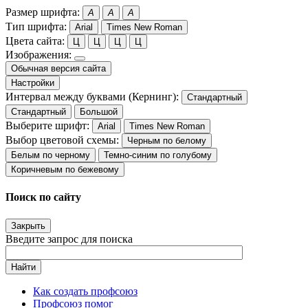
Размер шрифта:
A
A
A
Тип шрифта:
Arial
Times New Roman
Цвета сайта:
Ц
Ц
Ц
Ц
Изображения:
Обычная версия сайта
Настройки
Интервал между буквами (Кернинг):
Стандартный
Стандартный
Большой
Выберите шрифт:
Arial
Times New Roman
Выбор цветовой схемы:
Черным по белому
Белым по черному
Темно-синим по голубому
Коричневым по бежевому
Поиск по сайту
Закрыть
Введите запрос для поиска
Найти
Как создать профсоюз
Профсоюз помог