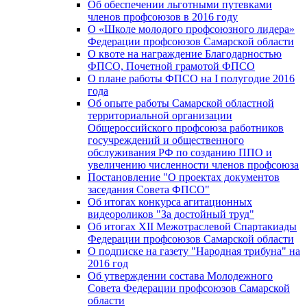
Об обеспечении льготными путевками
членов профсоюзов в 2016 году
О «Школе молодого профсоюзного лидера»
Федерации профсоюзов Самарской области
О квоте на награждение Благодарностью
ФПСО, Почетной грамотой ФПСО
О плане работы ФПСО на I полугодие 2016
года
Об опыте работы Самарской областной
территориальной организации
Общероссийского профсоюза работников
госучреждений и общественного
обслуживания РФ по созданию ППО и
увеличению численности членов профсоюза
Постановление "О проектах документов
заседания Совета ФПСО"
Об итогах конкурса агитационных
видеороликов "За достойный труд"
Об итогах XII Межотраслевой Спартакиады
Федерации профсоюзов Самарской области
О подписке на газету "Народная трибуна" на
2016 год
Об утверждении состава Молодежного
Совета Федерации профсоюзов Самарской
области