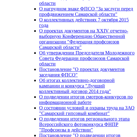
области
О нагрудном знаке ФПСО "За заслуги перед
профдвижением Самарской области"
О коллективных действиях 7 октября 2015
года
О проектах документов на XXIV отчетно-
выборную Конференцию Общественной
организации "Федерация профсоюзов
Самарской области"
Об утверждении Председателя Молодежного
Совета Федерации профсоюзов Самарской
области
Постановление "О проектах документов
заседания ФПСО"
Об итогах коллективно-договорной
кампании и конкурса "Лучший
коллективный договор 2014 года"
О подведении итогов смотров-конкурсов по
информационной работе
О состоянии условий и охраны труда на ЗАО
"Самарский гипсовый комбинат"
О подведении итогов регионального этапа
Всероссийского фотоконкурса ФНПР
"Профсоюзы в действии"
Постановление "О подведении итогов