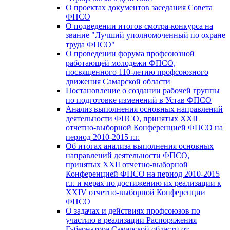
О проектах документов заседания Совета
ФПСО
О подведении итогов смотра-конкурса на
звание "Лучший уполномоченный по охране
труда ФПСО"
О проведении форума профсоюзной
работающей молодежи ФПСО,
посвященного 110-летию профсоюзного
движения Самарской области
Постановление о создании рабочей группы
по подготовке изменений в Устав ФПСО
Анализ выполнения основных направлений
деятельности ФПСО, принятых XXII
отчетно-выборной Конференцией ФПСО на
период 2010-2015 г.г.
Об итогах анализа выполнения основных
направлений деятельности ФПСО,
принятых XXII отчетно-выборной
Конференцией ФПСО на период 2010-2015
г.г. и мерах по достижению их реализации к
XXIV отчетно-выборной Конференции
ФПСО
О задачах и действиях профсоюзов по
участию в реализации Распоряжения
Губернатора Самарской области от