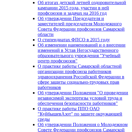
Об итогах детской летней оздоровительной
кампании 2015 года, участии в ней
профсоюзов и задачах на 2016 год
Об утверждении Председателя и
заместителей председателя Молодежного
Совета Федерации профсоюзов Самарской
области
О стипендиатах ФПСО в 2015 году
Об изменении наименований и о внесении
изменений в Устав Негосударственного
образовательного учреждения "Учебный
центр профсоюзов"
О практике работы Самарской областной
организации профсоюза работников
здравоохранения Российской Федерации в
сфере защиты социально-трудовых прав
работников
Об утверждении Положения "О проведении
независимой экспертизы условий труда и
обеспечения безопасности работников"
О практике работы ППО ОАО
"КуйбышевАзот" по защите окружающей
среды
Об утверждении Положения о Молодежном
Совете Федерации профсоюзов Самарской