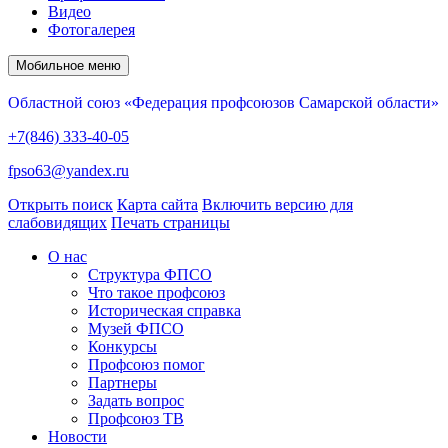
Видео
Фотогалерея
Мобильное меню
Областной союз «Федерация профсоюзов Самарской области»
+7(846) 333-40-05
fpso63@yandex.ru
Открыть поиск
Карта сайта
Включить версию для
слабовидящих
Печать страницы
О нас
Структура ФПСО
Что такое профсоюз
Историческая справка
Музей ФПСО
Конкурсы
Профсоюз помог
Партнеры
Задать вопрос
Профсоюз ТВ
Новости