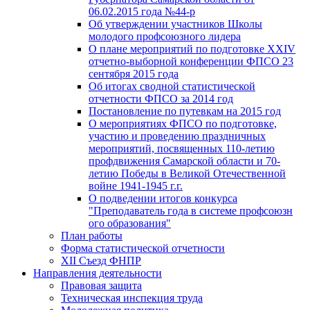
06.02.2015 года №44-р
Об утверждении участников Школы
молодого профсоюзного лидера
О плане мероприятий по подготовке XXIV
отчетно-выборной конференции ФПСО 23
сентября 2015 года
Об итогах сводной статистической
отчетности ФПСО за 2014 год
Постановление по путевкам на 2015 год
О мероприятиях ФПСО по подготовке,
участию и проведению праздничных
мероприятий, посвященных 110-летию
профдвижения Самарской области и 70-
летию Победы в Великой Отечественной
войне 1941-1945 г.г.
О подведении итогов конкурса
"Преподаватель года в системе профсоюзн
ого образования"
План работы
Форма статистической отчетности
XII Съезд ФНПР
Направления деятельности
Правовая защита
Техническая инспекция труда