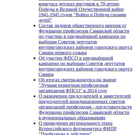
конкурса детских рисунков к 70-летию
Победы в Великой Отечественной войне
1941-1945 годов "Война и Победа глазами
детей"
Состав лидеров общественного мнения от
Федерации профсоюзов Самарской области
по участию в предвыборной кампании по
выборам Советов депутатов
внутригородских районов городского округа
Самара первого созыва
Об участии ФПСО в предвыборной
кампании по выборам Советов депутатов
внутригородских районов городского округа
Самара
Об итогах смотра-конкурса на звание
"Лучшая первичная профсоюзная
организация ФПСО" в 2014 году
О назначении председателей и заместителей
председателей координационных советов
организаций профсоюзов - представительств
Федерации профсоюзов Самарской области
в муниципальных образованиях
О проведении регионального этапа
Всероссийского фотоконкурса ФНПР
"Профсоюзы в действии"