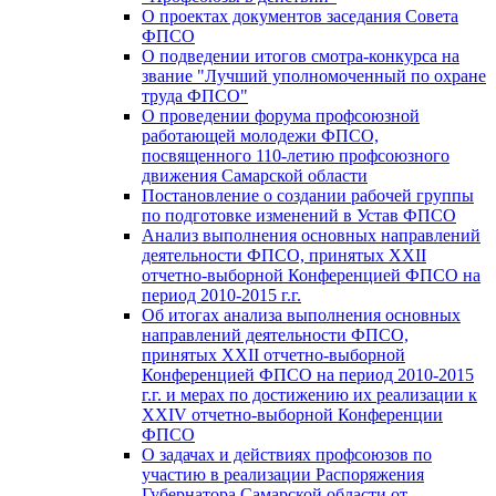
О проектах документов заседания Совета
ФПСО
О подведении итогов смотра-конкурса на
звание "Лучший уполномоченный по охране
труда ФПСО"
О проведении форума профсоюзной
работающей молодежи ФПСО,
посвященного 110-летию профсоюзного
движения Самарской области
Постановление о создании рабочей группы
по подготовке изменений в Устав ФПСО
Анализ выполнения основных направлений
деятельности ФПСО, принятых XXII
отчетно-выборной Конференцией ФПСО на
период 2010-2015 г.г.
Об итогах анализа выполнения основных
направлений деятельности ФПСО,
принятых XXII отчетно-выборной
Конференцией ФПСО на период 2010-2015
г.г. и мерах по достижению их реализации к
XXIV отчетно-выборной Конференции
ФПСО
О задачах и действиях профсоюзов по
участию в реализации Распоряжения
Губернатора Самарской области от