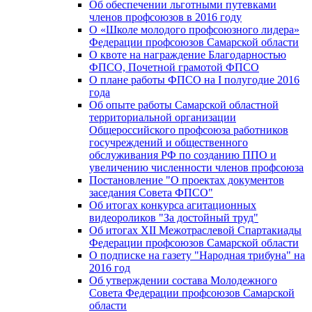
Об обеспечении льготными путевками
членов профсоюзов в 2016 году
О «Школе молодого профсоюзного лидера»
Федерации профсоюзов Самарской области
О квоте на награждение Благодарностью
ФПСО, Почетной грамотой ФПСО
О плане работы ФПСО на I полугодие 2016
года
Об опыте работы Самарской областной
территориальной организации
Общероссийского профсоюза работников
госучреждений и общественного
обслуживания РФ по созданию ППО и
увеличению численности членов профсоюза
Постановление "О проектах документов
заседания Совета ФПСО"
Об итогах конкурса агитационных
видеороликов "За достойный труд"
Об итогах XII Межотраслевой Спартакиады
Федерации профсоюзов Самарской области
О подписке на газету "Народная трибуна" на
2016 год
Об утверждении состава Молодежного
Совета Федерации профсоюзов Самарской
области