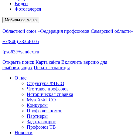
Видео
Фотогалерея
Мобильное меню
Областной союз «Федерация профсоюзов Самарской области»
+7(846) 333-40-05
fpso63@yandex.ru
Открыть поиск
Карта сайта
Включить версию для
слабовидящих
Печать страницы
О нас
Структура ФПСО
Что такое профсоюз
Историческая справка
Музей ФПСО
Конкурсы
Профсоюз помог
Партнеры
Задать вопрос
Профсоюз ТВ
Новости