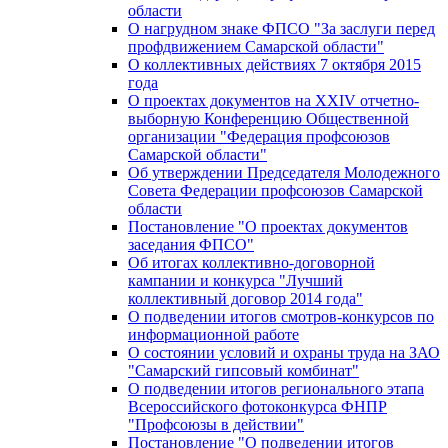
области
О нагрудном знаке ФПСО "За заслуги перед
профдвижением Самарской области"
О коллективных действиях 7 октября 2015
года
О проектах документов на XXIV отчетно-
выборную Конференцию Общественной
организации "Федерация профсоюзов
Самарской области"
Об утверждении Председателя Молодежного
Совета Федерации профсоюзов Самарской
области
Постановление "О проектах документов
заседания ФПСО"
Об итогах коллективно-договорной
кампании и конкурса "Лучший
коллективный договор 2014 года"
О подведении итогов смотров-конкурсов по
информационной работе
О состоянии условий и охраны труда на ЗАО
"Самарский гипсовый комбинат"
О подведении итогов регионального этапа
Всероссийского фотоконкурса ФНПР
"Профсоюзы в действии"
Постановление "О подведении итогов