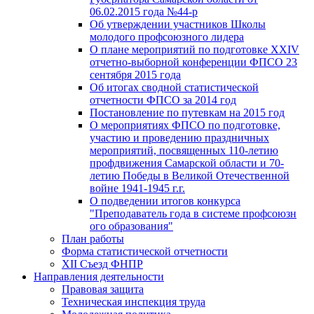
06.02.2015 года №44-р
Об утверждении участников Школы
молодого профсоюзного лидера
О плане мероприятий по подготовке XXIV
отчетно-выборной конференции ФПСО 23
сентября 2015 года
Об итогах сводной статистической
отчетности ФПСО за 2014 год
Постановление по путевкам на 2015 год
О мероприятиях ФПСО по подготовке,
участию и проведению праздничных
мероприятий, посвященных 110-летию
профдвижения Самарской области и 70-
летию Победы в Великой Отечественной
войне 1941-1945 г.г.
О подведении итогов конкурса
"Преподаватель года в системе профсоюзн
ого образования"
План работы
Форма статистической отчетности
XII Съезд ФНПР
Направления деятельности
Правовая защита
Техническая инспекция труда