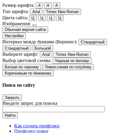
Размер шрифта:
A
A
A
Тип шрифта:
Arial
Times New Roman
Цвета сайта:
Ц
Ц
Ц
Ц
Изображения:
Обычная версия сайта
Настройки
Интервал между буквами (Кернинг):
Стандартный
Стандартный
Большой
Выберите шрифт:
Arial
Times New Roman
Выбор цветовой схемы:
Черным по белому
Белым по черному
Темно-синим по голубому
Коричневым по бежевому
Поиск по сайту
Закрыть
Введите запрос для поиска
Найти
Как создать профсоюз
Профсоюз помог