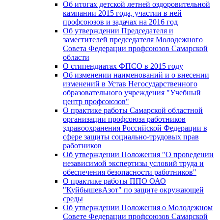
Об итогах детской летней оздоровительной
кампании 2015 года, участии в ней
профсоюзов и задачах на 2016 год
Об утверждении Председателя и
заместителей председателя Молодежного
Совета Федерации профсоюзов Самарской
области
О стипендиатах ФПСО в 2015 году
Об изменении наименований и о внесении
изменений в Устав Негосударственного
образовательного учреждения "Учебный
центр профсоюзов"
О практике работы Самарской областной
организации профсоюза работников
здравоохранения Российской Федерации в
сфере защиты социально-трудовых прав
работников
Об утверждении Положения "О проведении
независимой экспертизы условий труда и
обеспечения безопасности работников"
О практике работы ППО ОАО
"КуйбышевАзот" по защите окружающей
среды
Об утверждении Положения о Молодежном
Совете Федерации профсоюзов Самарской