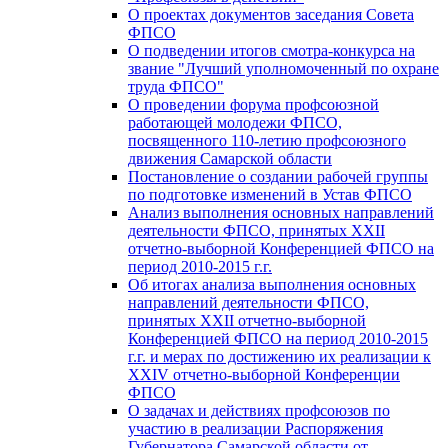
О проектах документов заседания Совета
ФПСО
О подведении итогов смотра-конкурса на
звание "Лучший уполномоченный по охране
труда ФПСО"
О проведении форума профсоюзной
работающей молодежи ФПСО,
посвященного 110-летию профсоюзного
движения Самарской области
Постановление о создании рабочей группы
по подготовке изменений в Устав ФПСО
Анализ выполнения основных направлений
деятельности ФПСО, принятых XXII
отчетно-выборной Конференцией ФПСО на
период 2010-2015 г.г.
Об итогах анализа выполнения основных
направлений деятельности ФПСО,
принятых XXII отчетно-выборной
Конференцией ФПСО на период 2010-2015
г.г. и мерах по достижению их реализации к
XXIV отчетно-выборной Конференции
ФПСО
О задачах и действиях профсоюзов по
участию в реализации Распоряжения
Губернатора Самарской области от