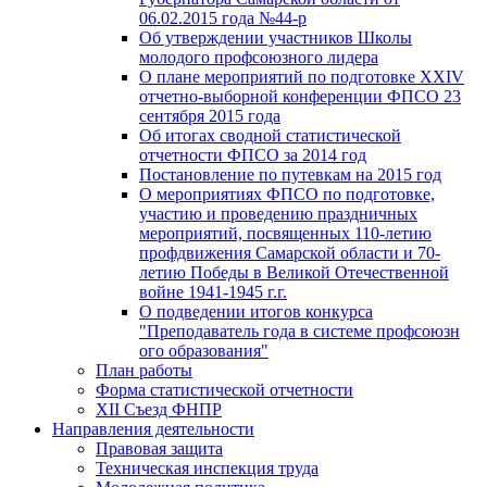
06.02.2015 года №44-р
Об утверждении участников Школы
молодого профсоюзного лидера
О плане мероприятий по подготовке XXIV
отчетно-выборной конференции ФПСО 23
сентября 2015 года
Об итогах сводной статистической
отчетности ФПСО за 2014 год
Постановление по путевкам на 2015 год
О мероприятиях ФПСО по подготовке,
участию и проведению праздничных
мероприятий, посвященных 110-летию
профдвижения Самарской области и 70-
летию Победы в Великой Отечественной
войне 1941-1945 г.г.
О подведении итогов конкурса
"Преподаватель года в системе профсоюзн
ого образования"
План работы
Форма статистической отчетности
XII Съезд ФНПР
Направления деятельности
Правовая защита
Техническая инспекция труда