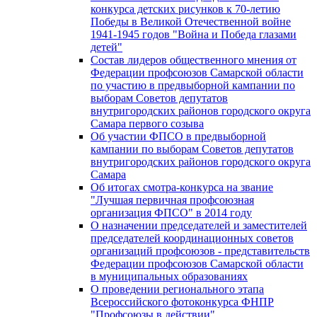
конкурса детских рисунков к 70-летию
Победы в Великой Отечественной войне
1941-1945 годов "Война и Победа глазами
детей"
Состав лидеров общественного мнения от
Федерации профсоюзов Самарской области
по участию в предвыборной кампании по
выборам Советов депутатов
внутригородских районов городского округа
Самара первого созыва
Об участии ФПСО в предвыборной
кампании по выборам Советов депутатов
внутригородских районов городского округа
Самара
Об итогах смотра-конкурса на звание
"Лучшая первичная профсоюзная
организация ФПСО" в 2014 году
О назначении председателей и заместителей
председателей координационных советов
организаций профсоюзов - представительств
Федерации профсоюзов Самарской области
в муниципальных образованиях
О проведении регионального этапа
Всероссийского фотоконкурса ФНПР
"Профсоюзы в действии"