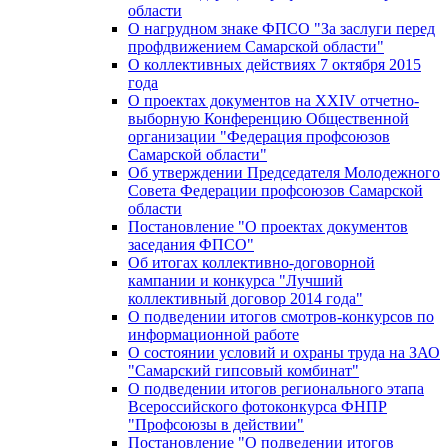
области
О нагрудном знаке ФПСО "За заслуги перед
профдвижением Самарской области"
О коллективных действиях 7 октября 2015
года
О проектах документов на XXIV отчетно-
выборную Конференцию Общественной
организации "Федерация профсоюзов
Самарской области"
Об утверждении Председателя Молодежного
Совета Федерации профсоюзов Самарской
области
Постановление "О проектах документов
заседания ФПСО"
Об итогах коллективно-договорной
кампании и конкурса "Лучший
коллективный договор 2014 года"
О подведении итогов смотров-конкурсов по
информационной работе
О состоянии условий и охраны труда на ЗАО
"Самарский гипсовый комбинат"
О подведении итогов регионального этапа
Всероссийского фотоконкурса ФНПР
"Профсоюзы в действии"
Постановление "О подведении итогов