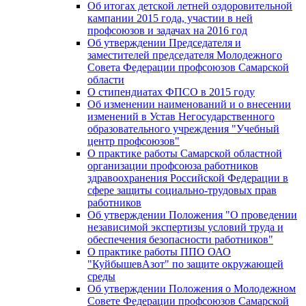
Об итогах детской летней оздоровительной
кампании 2015 года, участии в ней
профсоюзов и задачах на 2016 год
Об утверждении Председателя и
заместителей председателя Молодежного
Совета Федерации профсоюзов Самарской
области
О стипендиатах ФПСО в 2015 году
Об изменении наименований и о внесении
изменений в Устав Негосударственного
образовательного учреждения "Учебный
центр профсоюзов"
О практике работы Самарской областной
организации профсоюза работников
здравоохранения Российской Федерации в
сфере защиты социально-трудовых прав
работников
Об утверждении Положения "О проведении
независимой экспертизы условий труда и
обеспечения безопасности работников"
О практике работы ППО ОАО
"КуйбышевАзот" по защите окружающей
среды
Об утверждении Положения о Молодежном
Совете Федерации профсоюзов Самарской