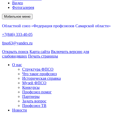
Видео
Фотогалерея
Мобильное меню
Областной союз «Федерация профсоюзов Самарской области»
+7(846) 333-40-05
fpso63@yandex.ru
Открыть поиск
Карта сайта
Включить версию для
слабовидящих
Печать страницы
О нас
Структура ФПСО
Что такое профсоюз
Историческая справка
Музей ФПСО
Конкурсы
Профсоюз помог
Партнеры
Задать вопрос
Профсоюз ТВ
Новости