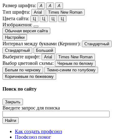
Размер шрифта:
A
A
A
Тип шрифта:
Arial
Times New Roman
Цвета сайта:
Ц
Ц
Ц
Ц
Изображения:
Обычная версия сайта
Настройки
Интервал между буквами (Кернинг):
Стандартный
Стандартный
Большой
Выберите шрифт:
Arial
Times New Roman
Выбор цветовой схемы:
Черным по белому
Белым по черному
Темно-синим по голубому
Коричневым по бежевому
Поиск по сайту
Закрыть
Введите запрос для поиска
Найти
Как создать профсоюз
Профсоюз помог