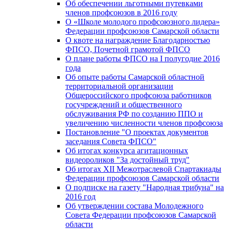
Об обеспечении льготными путевками
членов профсоюзов в 2016 году
О «Школе молодого профсоюзного лидера»
Федерации профсоюзов Самарской области
О квоте на награждение Благодарностью
ФПСО, Почетной грамотой ФПСО
О плане работы ФПСО на I полугодие 2016
года
Об опыте работы Самарской областной
территориальной организации
Общероссийского профсоюза работников
госучреждений и общественного
обслуживания РФ по созданию ППО и
увеличению численности членов профсоюза
Постановление "О проектах документов
заседания Совета ФПСО"
Об итогах конкурса агитационных
видеороликов "За достойный труд"
Об итогах XII Межотраслевой Спартакиады
Федерации профсоюзов Самарской области
О подписке на газету "Народная трибуна" на
2016 год
Об утверждении состава Молодежного
Совета Федерации профсоюзов Самарской
области