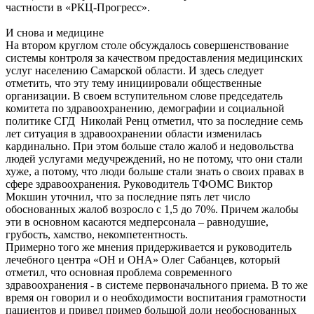
частности в «РКЦ-Прогресс».
И снова и медицине
На втором круглом столе обсуждалось совершенствование
системы контроля за качеством предоставления медицинских
услуг населению Самарской области. И здесь следует
отметить, что эту тему инициировали общественные
организации. В своем вступительном слове председатель
комитета по здравоохранению, демографии и социальной
политике СГД Николай Ренц отметил, что за последние семь
лет ситуация в здравоохранении области изменилась
кардинально. При этом больше стало жалоб и недовольства
людей услугами медучреждений, но не потому, что они стали
хуже, а потому, что люди больше стали знать о своих правах в
сфере здравоохранения. Руководитель ТФОМС Виктор
Мокшин уточнил, что за последние пять лет число
обоснованных жалоб возросло с 1,5 до 70%. Причем жалобы
эти в основном касаются медперсонала – равнодушие,
грубость, хамство, некомпетентность.
Примерно того же мнения придерживается и руководитель
лечебного центра «ОН и ОНА» Олег Сабанцев, который
отметил, что основная проблема современного
здравоохранения - в системе первоначального приема. В то же
время он говорил и о необходимости воспитания грамотности
пациентов и привел пример большой доли необоснованных