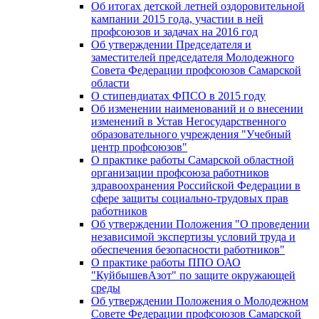
Об итогах детской летней оздоровительной
кампании 2015 года, участии в ней
профсоюзов и задачах на 2016 год
Об утверждении Председателя и
заместителей председателя Молодежного
Совета Федерации профсоюзов Самарской
области
О стипендиатах ФПСО в 2015 году
Об изменении наименований и о внесении
изменений в Устав Негосударственного
образовательного учреждения "Учебный
центр профсоюзов"
О практике работы Самарской областной
организации профсоюза работников
здравоохранения Российской Федерации в
сфере защиты социально-трудовых прав
работников
Об утверждении Положения "О проведении
независимой экспертизы условий труда и
обеспечения безопасности работников"
О практике работы ППО ОАО
"КуйбышевАзот" по защите окружающей
среды
Об утверждении Положения о Молодежном
Совете Федерации профсоюзов Самарской