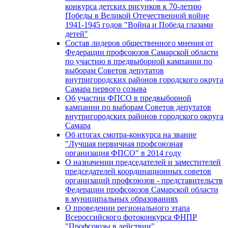
конкурса детских рисунков к 70-летию
Победы в Великой Отечественной войне
1941-1945 годов "Война и Победа глазами
детей"
Состав лидеров общественного мнения от
Федерации профсоюзов Самарской области
по участию в предвыборной кампании по
выборам Советов депутатов
внутригородских районов городского округа
Самара первого созыва
Об участии ФПСО в предвыборной
кампании по выборам Советов депутатов
внутригородских районов городского округа
Самара
Об итогах смотра-конкурса на звание
"Лучшая первичная профсоюзная
организация ФПСО" в 2014 году
О назначении председателей и заместителей
председателей координационных советов
организаций профсоюзов - представительств
Федерации профсоюзов Самарской области
в муниципальных образованиях
О проведении регионального этапа
Всероссийского фотоконкурса ФНПР
"Профсоюзы в действии"