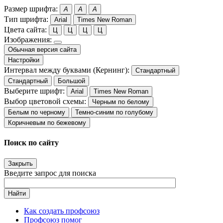
Размер шрифта:
A
A
A
Тип шрифта:
Arial
Times New Roman
Цвета сайта:
Ц
Ц
Ц
Ц
Изображения:
Обычная версия сайта
Настройки
Интервал между буквами (Кернинг):
Стандартный
Стандартный
Большой
Выберите шрифт:
Arial
Times New Roman
Выбор цветовой схемы:
Черным по белому
Белым по черному
Темно-синим по голубому
Коричневым по бежевому
Поиск по сайту
Закрыть
Введите запрос для поиска
Найти
Как создать профсоюз
Профсоюз помог