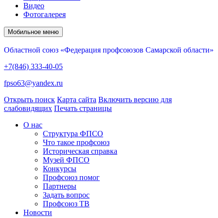
Видео
Фотогалерея
Мобильное меню
Областной союз «Федерация профсоюзов Самарской области»
+7(846) 333-40-05
fpso63@yandex.ru
Открыть поиск
Карта сайта
Включить версию для
слабовидящих
Печать страницы
О нас
Структура ФПСО
Что такое профсоюз
Историческая справка
Музей ФПСО
Конкурсы
Профсоюз помог
Партнеры
Задать вопрос
Профсоюз ТВ
Новости