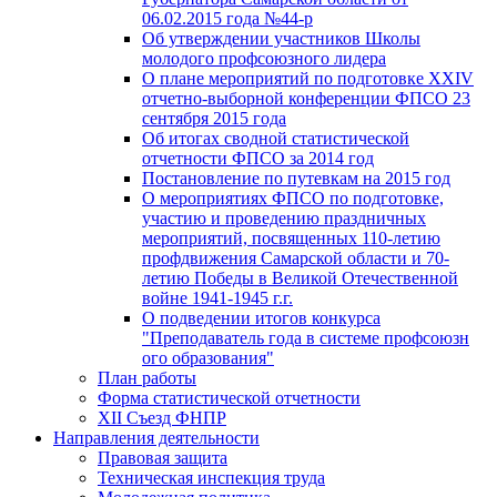
06.02.2015 года №44-р
Об утверждении участников Школы
молодого профсоюзного лидера
О плане мероприятий по подготовке XXIV
отчетно-выборной конференции ФПСО 23
сентября 2015 года
Об итогах сводной статистической
отчетности ФПСО за 2014 год
Постановление по путевкам на 2015 год
О мероприятиях ФПСО по подготовке,
участию и проведению праздничных
мероприятий, посвященных 110-летию
профдвижения Самарской области и 70-
летию Победы в Великой Отечественной
войне 1941-1945 г.г.
О подведении итогов конкурса
"Преподаватель года в системе профсоюзн
ого образования"
План работы
Форма статистической отчетности
XII Съезд ФНПР
Направления деятельности
Правовая защита
Техническая инспекция труда