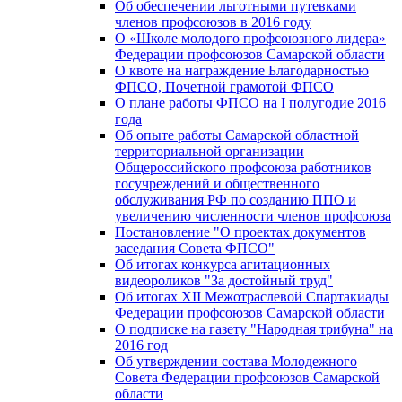
Об обеспечении льготными путевками
членов профсоюзов в 2016 году
О «Школе молодого профсоюзного лидера»
Федерации профсоюзов Самарской области
О квоте на награждение Благодарностью
ФПСО, Почетной грамотой ФПСО
О плане работы ФПСО на I полугодие 2016
года
Об опыте работы Самарской областной
территориальной организации
Общероссийского профсоюза работников
госучреждений и общественного
обслуживания РФ по созданию ППО и
увеличению численности членов профсоюза
Постановление "О проектах документов
заседания Совета ФПСО"
Об итогах конкурса агитационных
видеороликов "За достойный труд"
Об итогах XII Межотраслевой Спартакиады
Федерации профсоюзов Самарской области
О подписке на газету "Народная трибуна" на
2016 год
Об утверждении состава Молодежного
Совета Федерации профсоюзов Самарской
области