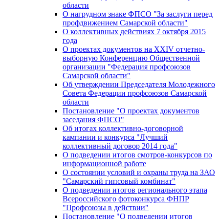
области
О нагрудном знаке ФПСО "За заслуги перед
профдвижением Самарской области"
О коллективных действиях 7 октября 2015
года
О проектах документов на XXIV отчетно-
выборную Конференцию Общественной
организации "Федерация профсоюзов
Самарской области"
Об утверждении Председателя Молодежного
Совета Федерации профсоюзов Самарской
области
Постановление "О проектах документов
заседания ФПСО"
Об итогах коллективно-договорной
кампании и конкурса "Лучший
коллективный договор 2014 года"
О подведении итогов смотров-конкурсов по
информационной работе
О состоянии условий и охраны труда на ЗАО
"Самарский гипсовый комбинат"
О подведении итогов регионального этапа
Всероссийского фотоконкурса ФНПР
"Профсоюзы в действии"
Постановление "О подведении итогов