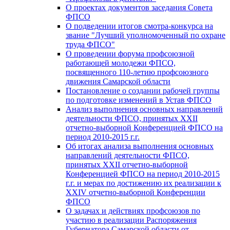
О проектах документов заседания Совета
ФПСО
О подведении итогов смотра-конкурса на
звание "Лучший уполномоченный по охране
труда ФПСО"
О проведении форума профсоюзной
работающей молодежи ФПСО,
посвященного 110-летию профсоюзного
движения Самарской области
Постановление о создании рабочей группы
по подготовке изменений в Устав ФПСО
Анализ выполнения основных направлений
деятельности ФПСО, принятых XXII
отчетно-выборной Конференцией ФПСО на
период 2010-2015 г.г.
Об итогах анализа выполнения основных
направлений деятельности ФПСО,
принятых XXII отчетно-выборной
Конференцией ФПСО на период 2010-2015
г.г. и мерах по достижению их реализации к
XXIV отчетно-выборной Конференции
ФПСО
О задачах и действиях профсоюзов по
участию в реализации Распоряжения
Губернатора Самарской области от